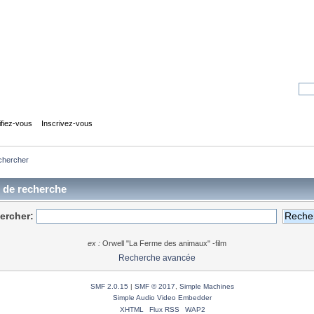
ifiez-vous
Inscrivez-vous
chercher
s de recherche
ercher:
ex :
Orwell "La Ferme des animaux" -film
Recherche avancée
SMF 2.0.15
|
SMF © 2017
,
Simple Machines
Simple Audio Video Embedder
XHTML
Flux RSS
WAP2