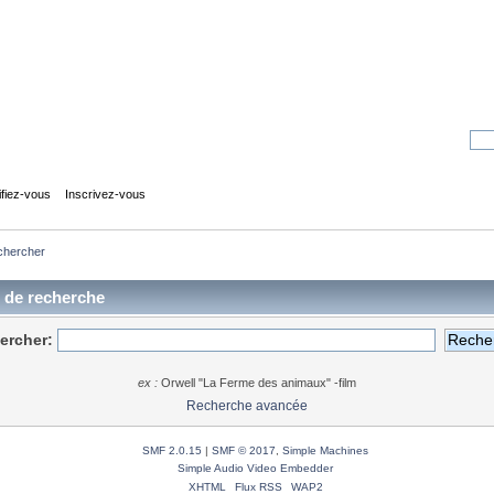
ifiez-vous
Inscrivez-vous
chercher
s de recherche
ercher:
ex :
Orwell "La Ferme des animaux" -film
Recherche avancée
SMF 2.0.15
|
SMF © 2017
,
Simple Machines
Simple Audio Video Embedder
XHTML
Flux RSS
WAP2