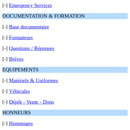
[-]
Emergency Services
DOCUMENTATION & FORMATION
[-]
Base documentaire
[-]
Formateurs
[-]
Questions / Réponses
[-]
Brèves
EQUIPEMENTS
[-]
Matériels & Uniformes
[-]
Véhicules
[-]
Dépôt - Vente - Dons
HONNEURS
[-]
Hommages