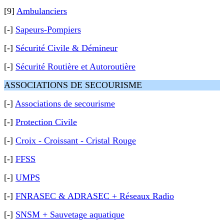
[9]
Ambulanciers
[-]
Sapeurs-Pompiers
[-]
Sécurité Civile & Démineur
[-]
Sécurité Routière et Autoroutière
ASSOCIATIONS DE SECOURISME
[-]
Associations de secourisme
[-]
Protection Civile
[-]
Croix - Croissant - Cristal Rouge
[-]
FFSS
[-]
UMPS
[-]
FNRASEC & ADRASEC + Réseaux Radio
[-]
SNSM + Sauvetage aquatique