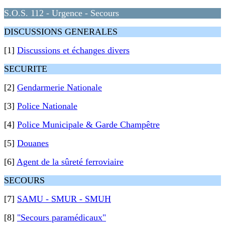
S.O.S. 112 - Urgence - Secours
DISCUSSIONS GENERALES
[1]
Discussions et échanges divers
SECURITE
[2]
Gendarmerie Nationale
[3]
Police Nationale
[4]
Police Municipale & Garde Champêtre
[5]
Douanes
[6]
Agent de la sûreté ferroviaire
SECOURS
[7]
SAMU - SMUR - SMUH
[8]
"Secours paramédicaux"