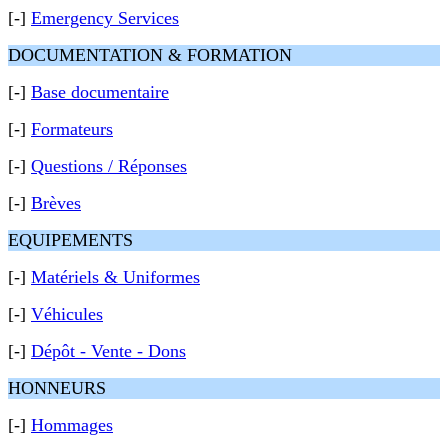
[-]
Emergency Services
DOCUMENTATION & FORMATION
[-]
Base documentaire
[-]
Formateurs
[-]
Questions / Réponses
[-]
Brèves
EQUIPEMENTS
[-]
Matériels & Uniformes
[-]
Véhicules
[-]
Dépôt - Vente - Dons
HONNEURS
[-]
Hommages