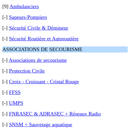
[9]
Ambulanciers
[-]
Sapeurs-Pompiers
[-]
Sécurité Civile & Démineur
[-]
Sécurité Routière et Autoroutière
ASSOCIATIONS DE SECOURISME
[-]
Associations de secourisme
[-]
Protection Civile
[-]
Croix - Croissant - Cristal Rouge
[-]
FFSS
[-]
UMPS
[-]
FNRASEC & ADRASEC + Réseaux Radio
[-]
SNSM + Sauvetage aquatique