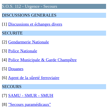
S.O.S. 112 - Urgence - Secours
DISCUSSIONS GENERALES
[1]
Discussions et échanges divers
SECURITE
[2]
Gendarmerie Nationale
[3]
Police Nationale
[4]
Police Municipale & Garde Champêtre
[5]
Douanes
[6]
Agent de la sûreté ferroviaire
SECOURS
[7]
SAMU - SMUR - SMUH
[8]
"Secours paramédicaux"