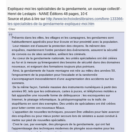
Expliquez-moi les spécialistes de la gendarmerie, un ouvrage collectif -
Henri de Lestapis - NANE Éditions 48 pages, 10 €
Source et plus à lire sur
http://www.lechoixdeslibraires.com/livre-133366-
les-specialistes-de-la-gendarmerie-expliquez-moi.htm
Citer
Présents dans les villes, les villages et les campagnes, les gendarmes sont
habituellement appréciés pour leur écoute et leur proximité avec la population.
Leur mission est d'assurer la protection des citoyens. Ils mènent des
enquêtes, maintiennent l'ordre pendant des événements, assurent la sécurité
de convois ou de sites sensibles, arrêtent les criminels.
Au coeur de la gendarmerie nationale, les unités spécialisées ont été créées
au fur et à mesure qu'émergeaient des besoins de sécurité dans des domaines
nouveaux, et exigeant des formations toujours plus pointues.
Ainsi, la gendarmerie de haute montagne est née au milieu des années 50,
l'engouement de la population pour l'escalade et la randonnée
s'accompagnant inexorablement d'une augmentation des accidents sur les
sommets.
De la même façon, l'arrivée massive des instruments numériques à partir des
années 90, tels que les ordinateurs, cartes à puces, et téléphones mobiles a
fait apparaître une nouvelle forme de délinquance : les escroqueries sur
Internet, le piratage informatique, la pédopornographie ou le trafic de
stupéfiants en sont des exemples. Des unités de spécialistes ont été créées
pour lutter contre ces nouveaux fléaux.
L'apparition de nouvelles techniques, pouvant être utilisées pour faire avancer
des enquêtes ou pour mieux porter secours lors de sinistres a aussi conduit à
mettre sur pied de nouvelles spécialités.
C'est le cas, par exemple, des plongeurs de la gendarmerie, qui ont fait
l'apprentissage des techniques modernes de plongée sous-marine pour les