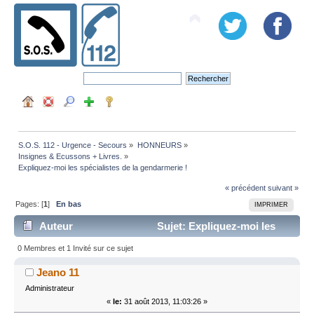
S.O.S. 112 - Urgence - Secours
»
HONNEURS
»
Insignes & Ecussons + Livres.
»
Expliquez-moi les spécialistes de la gendarmerie !
« précédent
suivant »
Pages: [
1
]
En bas
IMPRIMER
Auteur
Sujet: Expliquez-moi les
spécialistes de la gendarmerie ! (Lu 16213 fois)
0 Membres et 1 Invité sur ce sujet
Jeano 11
Administrateur
«
le:
31 août 2013, 11:03:26 »