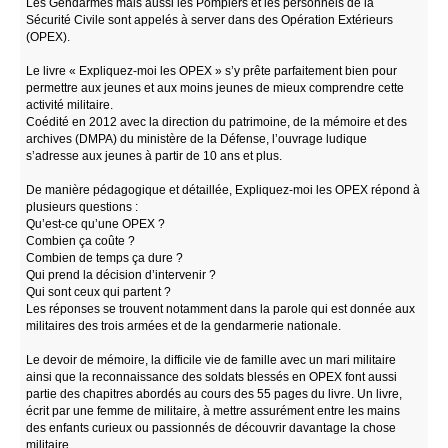
Les Gendarmes mais aussi les Pompiers et les personnels de la
Sécurité Civile sont appelés à server dans des Opération Extérieurs
(OPEX).
Le livre « Expliquez-moi les OPEX » s’y prête parfaitement bien pour
permettre aux jeunes et aux moins jeunes de mieux comprendre cette
activité militaire.
Coédité en 2012 avec la direction du patrimoine, de la mémoire et des
archives (DMPA) du ministère de la Défense, l’ouvrage ludique
s’adresse aux jeunes à partir de 10 ans et plus.
De manière pédagogique et détaillée, Expliquez-moi les OPEX répond à
plusieurs questions :
Qu’est-ce qu’une OPEX ?
Combien ça coûte ?
Combien de temps ça dure ?
Qui prend la décision d’intervenir ?
Qui sont ceux qui partent ?
Les réponses se trouvent notamment dans la parole qui est donnée aux
militaires des trois armées et de la gendarmerie nationale.
Le devoir de mémoire, la difficile vie de famille avec un mari militaire
ainsi que la reconnaissance des soldats blessés en OPEX font aussi
partie des chapitres abordés au cours des 55 pages du livre. Un livre,
écrit par une femme de militaire, à mettre assurément entre les mains
des enfants curieux ou passionnés de découvrir davantage la chose
militaire.