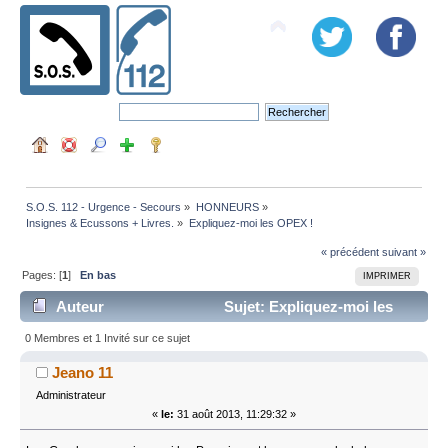
S.O.S. 112 - Urgence - Secours
»
HONNEURS
»
Insignes & Ecussons + Livres.
»
Expliquez-moi les OPEX !
« précédent
suivant »
Pages: [
1
]
En bas
IMPRIMER
Auteur
Sujet: Expliquez-moi les
OPEX ! (Lu 17559 fois)
0 Membres et 1 Invité sur ce sujet
Jeano 11
Administrateur
«
le:
31 août 2013, 11:29:32 »