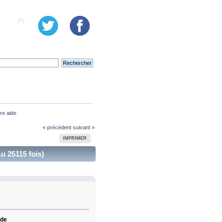
tre aide
« précédent
suivant »
IMPRIMER
Lu 25115 fois)
ide