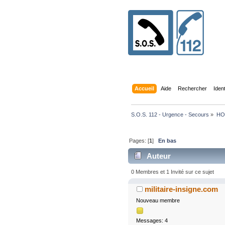
Accueil
Aide
Rechercher
Iden
S.O.S. 112 - Urgence - Secours
»
HO
Pages: [
1
]
En bas
Auteur
0 Membres et 1 Invité sur ce sujet
militaire-insigne.com
Nouveau membre
Messages: 4