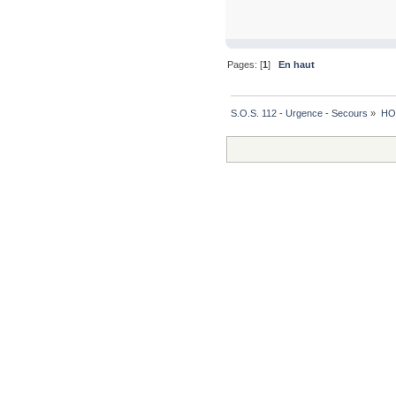
Pages: [
1
]
En haut
S.O.S. 112 - Urgence - Secours
»
HO