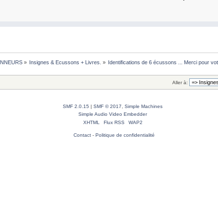
NNEURS
»
Insignes & Ecussons + Livres.
»
Identifications de 6 écussons ... Merci pour vo
Aller à:
SMF 2.0.15
|
SMF © 2017
,
Simple Machines
Simple Audio Video Embedder
XHTML
Flux RSS
WAP2
Contact
-
Politique de confidentialité