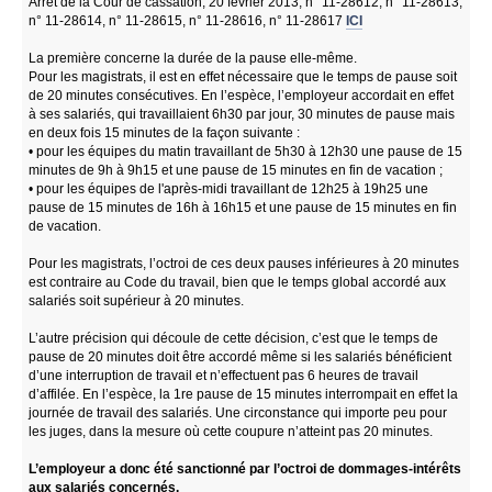
Arrêt de la Cour de cassation, 20 février 2013, n° 11-28612, n° 11-28613,
n° 11-28614, n° 11-28615, n° 11-28616, n° 11-28617
ICI
La première concerne la durée de la pause elle-même.
Pour les magistrats, il est en effet nécessaire que le temps de pause soit
de 20 minutes consécutives. En l’espèce, l’employeur accordait en effet
à ses salariés, qui travaillaient 6h30 par jour, 30 minutes de pause mais
en deux fois 15 minutes de la façon suivante :
• pour les équipes du matin travaillant de 5h30 à 12h30 une pause de 15
minutes de 9h à 9h15 et une pause de 15 minutes en fin de vacation ;
• pour les équipes de l'après-midi travaillant de 12h25 à 19h25 une
pause de 15 minutes de 16h à 16h15 et une pause de 15 minutes en fin
de vacation.
Pour les magistrats, l’octroi de ces deux pauses inférieures à 20 minutes
est contraire au Code du travail, bien que le temps global accordé aux
salariés soit supérieur à 20 minutes.
L’autre précision qui découle de cette décision, c’est que le temps de
pause de 20 minutes doit être accordé même si les salariés bénéficient
d’une interruption de travail et n’effectuent pas 6 heures de travail
d’affilée. En l’espèce, la 1re pause de 15 minutes interrompait en effet la
journée de travail des salariés. Une circonstance qui importe peu pour
les juges, dans la mesure où cette coupure n’atteint pas 20 minutes.
L’employeur a donc été sanctionné par l’octroi de dommages-intérêts
aux salariés concernés.