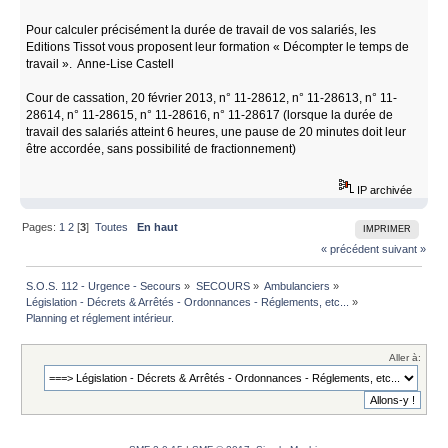
Pour calculer précisément la durée de travail de vos salariés, les
Editions Tissot vous proposent leur formation « Décompter le temps de
travail ». Anne-Lise Castell
Cour de cassation, 20 février 2013, n° 11-28612, n° 11-28613, n° 11-
28614, n° 11-28615, n° 11-28616, n° 11-28617 (lorsque la durée de
travail des salariés atteint 6 heures, une pause de 20 minutes doit leur
être accordée, sans possibilité de fractionnement)
IP archivée
Pages:
1
2
[
3
]
Toutes
En haut
IMPRIMER
« précédent
suivant »
S.O.S. 112 - Urgence - Secours
»
SECOURS
»
Ambulanciers
»
Législation - Décrets & Arrêtés - Ordonnances - Réglements, etc...
»
Planning et réglement intérieur.
Aller à: