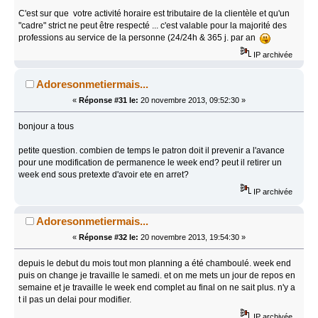
C'est sur que votre activité horaire est tributaire de la clientèle et qu'un
"cadre" strict ne peut être respecté ... c'est valable pour la majorité des
professions au service de la personne (24/24h & 365 j. par an
IP archivée
Adoresonmetiermais...
«
Réponse #31 le:
20 novembre 2013, 09:52:30 »
bonjour a tous
petite question. combien de temps le patron doit il prevenir a l'avance
pour une modification de permanence le week end? peut il retirer un
week end sous pretexte d'avoir ete en arret?
IP archivée
Adoresonmetiermais...
«
Réponse #32 le:
20 novembre 2013, 19:54:30 »
depuis le debut du mois tout mon planning a été chamboulé. week end
puis on change je travaille le samedi. et on me mets un jour de repos en
semaine et je travaille le week end complet au final on ne sait plus. n'y a
t il pas un delai pour modifier.
IP archivée