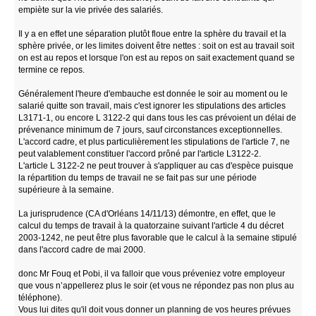
empiète sur la vie privée des salariés.
Il y a en effet une séparation plutôt floue entre la sphère du travail et la
sphère privée, or les limites doivent être nettes : soit on est au travail soit
on est au repos et lorsque l'on est au repos on sait exactement quand se
termine ce repos.
Généralement l'heure d'embauche est donnée le soir au moment ou le
salarié quitte son travail, mais c'est ignorer les stipulations des articles
L3171-1, ou encore L 3122-2 qui dans tous les cas prévoient un délai de
prévenance minimum de 7 jours, sauf circonstances exceptionnelles.
L'accord cadre, et plus particulièrement les stipulations de l'article 7, ne
peut valablement constituer l'accord prôné par l'article L3122-2.
L'article L 3122-2 ne peut trouver à s'appliquer au cas d'espèce puisque
la répartition du temps de travail ne se fait pas sur une période
supérieure à la semaine.
La jurisprudence (CA d'Orléans 14/11/13) démontre, en effet, que le
calcul du temps de travail à la quatorzaine suivant l'article 4 du décret
2003-1242, ne peut être plus favorable que le calcul à la semaine stipulé
dans l'accord cadre de mai 2000.
donc Mr Fouq et Pobi, il va falloir que vous préveniez votre employeur
que vous n’appellerez plus le soir (et vous ne répondez pas non plus au
téléphone).
Vous lui dites qu'il doit vous donner un planning de vos heures prévues