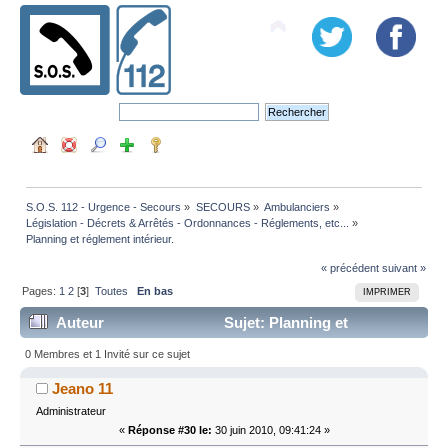
S.O.S. 112 - Urgence - Secours
»
SECOURS
»
Ambulanciers
»
Législation - Décrets & Arrêtés - Ordonnances - Réglements, etc...
»
Planning et réglement intérieur.
« précédent
suivant »
Pages:
1
2
[
3
]
Toutes
En bas
IMPRIMER
Auteur
Sujet: Planning et
réglement intérieur. (Lu 59125 fois)
0 Membres et 1 Invité sur ce sujet
Jeano 11
Administrateur
«
Réponse #30 le:
30 juin 2010, 09:41:24 »