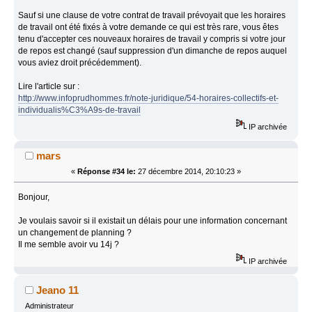
Sauf si une clause de votre contrat de travail prévoyait que les horaires
de travail ont été fixés à votre demande ce qui est très rare, vous êtes
tenu d'accepter ces nouveaux horaires de travail y compris si votre jour
de repos est changé (sauf suppression d'un dimanche de repos auquel
vous aviez droit précédemment).
Lire l'article sur :
http://www.infoprudhommes.fr/note-juridique/54-horaires-collectifs-et-
individualis%C3%A9s-de-travail
IP archivée
mars
«
Réponse #34 le:
27 décembre 2014, 20:10:23 »
Bonjour,
Je voulais savoir si il existait un délais pour une information concernant
un changement de planning ?
Il me semble avoir vu 14j ?
IP archivée
Jeano 11
Administrateur