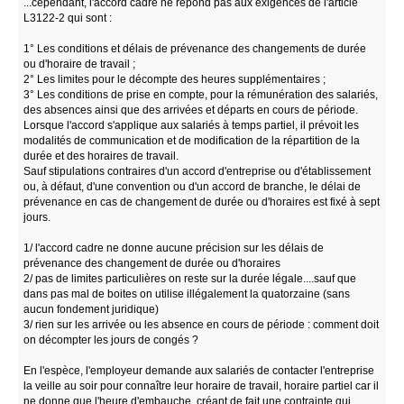
...cependant, l'accord cadre ne répond pas aux exigences de l'article
L3122-2 qui sont :
1° Les conditions et délais de prévenance des changements de durée
ou d'horaire de travail ;
2° Les limites pour le décompte des heures supplémentaires ;
3° Les conditions de prise en compte, pour la rémunération des salariés,
des absences ainsi que des arrivées et départs en cours de période.
Lorsque l'accord s'applique aux salariés à temps partiel, il prévoit les
modalités de communication et de modification de la répartition de la
durée et des horaires de travail.
Sauf stipulations contraires d'un accord d'entreprise ou d'établissement
ou, à défaut, d'une convention ou d'un accord de branche, le délai de
prévenance en cas de changement de durée ou d'horaires est fixé à sept
jours.
1/ l'accord cadre ne donne aucune précision sur les délais de
prévenance des changement de durée ou d'horaires
2/ pas de limites particulières on reste sur la durée légale....sauf que
dans pas mal de boites on utilise illégalement la quatorzaine (sans
aucun fondement juridique)
3/ rien sur les arrivée ou les absence en cours de période : comment doit
on décompter les jours de congés ?
En l'espèce, l'employeur demande aux salariés de contacter l'entreprise
la veille au soir pour connaître leur horaire de travail, horaire partiel car il
ne donne que l'heure d'embauche, créant de fait une contrainte qui