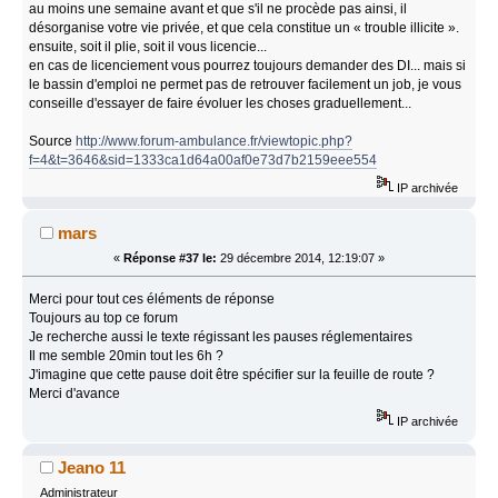
au moins une semaine avant et que s'il ne procède pas ainsi, il
désorganise votre vie privée, et que cela constitue un « trouble illicite ».
ensuite, soit il plie, soit il vous licencie...
en cas de licenciement vous pourrez toujours demander des DI... mais si
le bassin d'emploi ne permet pas de retrouver facilement un job, je vous
conseille d'essayer de faire évoluer les choses graduellement...
Source
http://www.forum-ambulance.fr/viewtopic.php?
f=4&t=3646&sid=1333ca1d64a00af0e73d7b2159eee554
IP archivée
mars
«
Réponse #37 le:
29 décembre 2014, 12:19:07 »
Merci pour tout ces éléments de réponse
Toujours au top ce forum
Je recherche aussi le texte régissant les pauses réglementaires
Il me semble 20min tout les 6h ?
J'imagine que cette pause doit être spécifier sur la feuille de route ?
Merci d'avance
IP archivée
Jeano 11
Administrateur