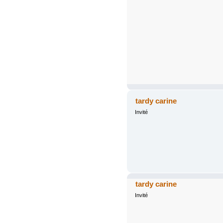
tardy carine
Invité
tardy carine
Invité