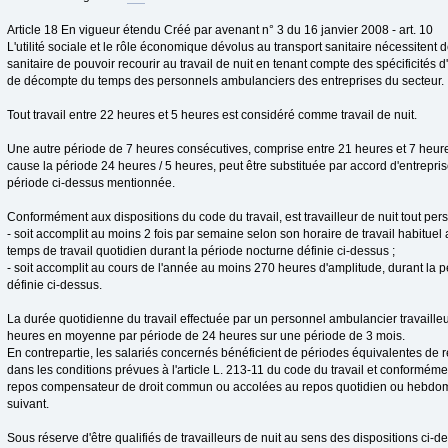
Article 18 En vigueur étendu Créé par avenant n° 3 du 16 janvier 2008 - art. 10
L'utilité sociale et le rôle économique dévolus au transport sanitaire nécessitent 
sanitaire de pouvoir recourir au travail de nuit en tenant compte des spécificités d'
de décompte du temps des personnels ambulanciers des entreprises du secteur.
Tout travail entre 22 heures et 5 heures est considéré comme travail de nuit.
Une autre période de 7 heures consécutives, comprise entre 21 heures et 7 heure
cause la période 24 heures / 5 heures, peut être substituée par accord d'entrepris
période ci-dessus mentionnée.
Conformément aux dispositions du code du travail, est travailleur de nuit tout pers
- soit accomplit au moins 2 fois par semaine selon son horaire de travail habitue
temps de travail quotidien durant la période nocturne définie ci-dessus ;
- soit accomplit au cours de l'année au moins 270 heures d'amplitude, durant la p
définie ci-dessus.
La durée quotidienne du travail effectuée par un personnel ambulancier travailleu
heures en moyenne par période de 24 heures sur une période de 3 mois.
En contrepartie, les salariés concernés bénéficient de périodes équivalentes de
dans les conditions prévues à l'article L. 213-11 du code du travail et conformémen
repos compensateur de droit commun ou accolées au repos quotidien ou hebd
suivant.
Sous réserve d'être qualifiés de travailleurs de nuit au sens des dispositions ci-d