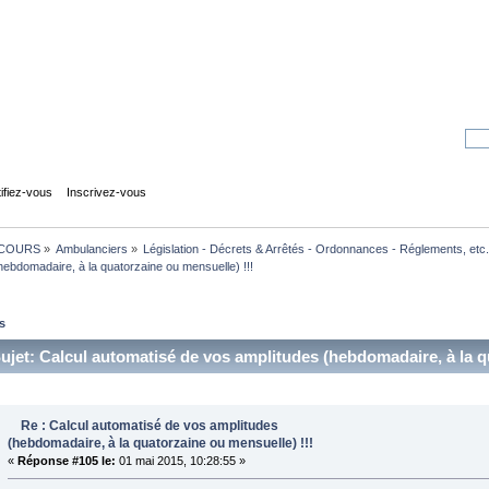
tifiez-vous
Inscrivez-vous
COURS
»
Ambulanciers
»
Législation - Décrets & Arrêtés - Ordonnances - Réglements, etc.
hebdomadaire, à la quatorzaine ou mensuelle) !!!
s
ujet: Calcul automatisé de vos amplitudes (hebdomadaire, à la 
Re : Calcul automatisé de vos amplitudes
(hebdomadaire, à la quatorzaine ou mensuelle) !!!
«
Réponse #105 le:
01 mai 2015, 10:28:55 »