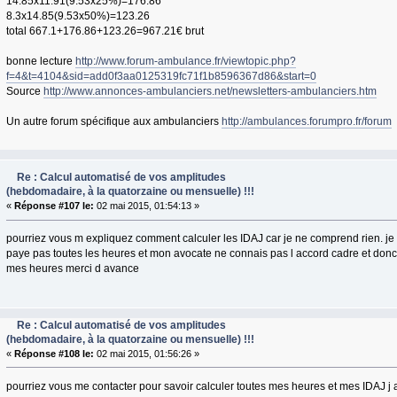
14.85x11.91(9.53x25%)=176.86
8.3x14.85(9.53x50%)=123.26
total 667.1+176.86+123.26=967.21€ brut
bonne lecture
http://www.forum-ambulance.fr/viewtopic.php?
f=4&t=4104&sid=add0f3aa0125319fc71f1b8596367d86&start=0
Source
http://www.annonces-ambulanciers.net/newsletters-ambulanciers.htm
Un autre forum spécifique aux ambulanciers
http://ambulances.forumpro.fr/forum
Re : Calcul automatisé de vos amplitudes
(hebdomadaire, à la quatorzaine ou mensuelle) !!!
«
Réponse #107 le:
02 mai 2015, 01:54:13 »
pourriez vous m expliquez comment calculer les IDAJ car je ne comprend rien. 
paye pas toutes les heures et mon avocate ne connais pas l accord cadre et donc 
mes heures merci d avance
Re : Calcul automatisé de vos amplitudes
(hebdomadaire, à la quatorzaine ou mensuelle) !!!
«
Réponse #108 le:
02 mai 2015, 01:56:26 »
pourriez vous me contacter pour savoir calculer toutes mes heures et mes IDAJ j a