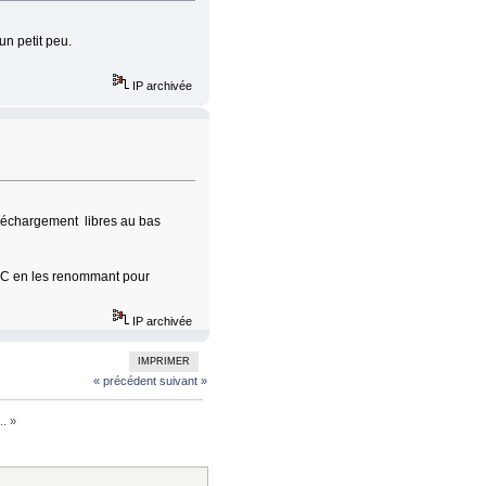
un petit peu.
IP archivée
téléchargement libres au bas
on PC en les renommant pour
IP archivée
IMPRIMER
« précédent
suivant »
..
»