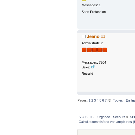
Messages: 1
Sans Profession
Jeano 11
Administrateur
Messages: 7204
Sexe:
Retraité
Pages:
1
2
3
4
5
6
7
[
8
]
Toutes
En ha
S.O.S. 112 - Urgence - Secours
»
SE
Calcul automatisé de vos amplitudes (