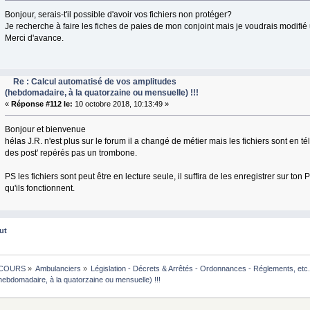
Bonjour, serais-t'il possible d'avoir vos fichiers non protéger?
Je recherche à faire les fiches de paies de mon conjoint mais je voudrais modifié 
Merci d'avance.
Re : Calcul automatisé de vos amplitudes
(hebdomadaire, à la quatorzaine ou mensuelle) !!!
«
Réponse #112 le:
10 octobre 2018, 10:13:49 »
Bonjour et bienvenue
hélas J.R. n'est plus sur le forum il a changé de métier mais les fichiers sont en 
des post' repérés pas un trombone.
PS les fichiers sont peut être en lecture seule, il suffira de les enregistrer sur t
qu'ils fonctionnent.
ut
COURS
»
Ambulanciers
»
Législation - Décrets & Arrêtés - Ordonnances - Réglements, etc.
hebdomadaire, à la quatorzaine ou mensuelle) !!!