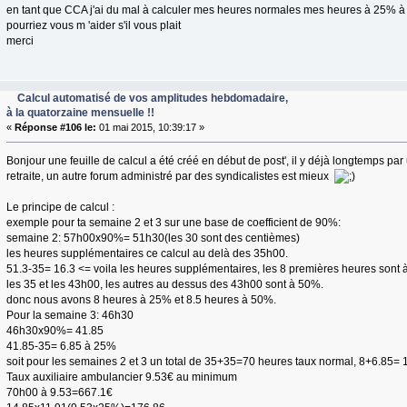
en tant que CCA j'ai du mal à calculer mes heures normales mes heures à 25% 
pourriez vous m 'aider s'il vous plait
merci
Calcul automatisé de vos amplitudes hebdomadaire,
à la quatorzaine mensuelle !!
«
Réponse #106 le:
01 mai 2015, 10:39:17 »
Bonjour une feuille de calcul a été créé en début de post', il y déjà longtemps pa
retraite, un autre forum administré par des syndicalistes est mieux
Le principe de calcul :
exemple pour ta semaine 2 et 3 sur une base de coefficient de 90%:
semaine 2: 57h00x90%= 51h30(les 30 sont des centièmes)
les heures supplémentaires ce calcul au delà des 35h00.
51.3-35= 16.3 <= voila les heures supplémentaires, les 8 premières heures sont 
les 35 et les 43h00, les autres au dessus des 43h00 sont à 50%.
donc nous avons 8 heures à 25% et 8.5 heures à 50%.
Pour la semaine 3: 46h30
46h30x90%= 41.85
41.85-35= 6.85 à 25%
soit pour les semaines 2 et 3 un total de 35+35=70 heures taux normal, 8+6.85= 
Taux auxiliaire ambulancier 9.53€ au minimum
70h00 à 9.53=667.1€