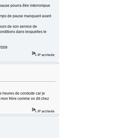
 pause pourra être interrompue
temps de pause manquant avant
cours de son service de
conditions dans lesquelles le
 2009
IP archivée
s heures de conduite car je
n mon frère comme on dit chez
IP archivée