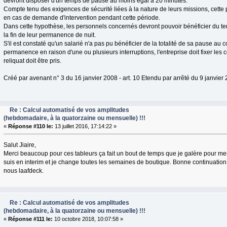
devront disposer d'un temps de pause au moins égal à 20 minutes.
Compte tenu des exigences de sécurité liées à la nature de leurs missions, cette
en cas de demande d'intervention pendant cette période.
Dans cette hypothèse, les personnels concernés devront pouvoir bénéficier du 
la fin de leur permanence de nuit.
S'il est constaté qu'un salarié n'a pas pu bénéficier de la totalité de sa pause au 
permanence en raison d'une ou plusieurs interruptions, l'entreprise doit fixer les 
reliquat doit être pris.
Créé par avenant n° 3 du 16 janvier 2008 - art. 10 Etendu par arrêté du 9 janvier
Re : Calcul automatisé de vos amplitudes
(hebdomadaire, à la quatorzaine ou mensuelle) !!!
«
Réponse #110 le:
13 juillet 2016, 17:14:22 »
Salut Jiaire,
Merci beaucoup pour ces tableurs ça fait un bout de temps que je galère pour me
suis en interim et je change toutes les semaines de boutique. Bonne continuatio
nous laafdeck.
Re : Calcul automatisé de vos amplitudes
(hebdomadaire, à la quatorzaine ou mensuelle) !!!
«
Réponse #111 le:
10 octobre 2018, 10:07:58 »