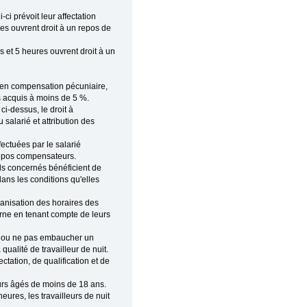
ci prévoit leur affectation
res ouvrent droit à un repos de
 et 5 heures ouvrent droit à un
 en compensation pécuniaire,
s acquis à moins de 5 %.
ci-dessus, le droit à
salarié et attribution des
ectuées par le salarié
repos compensateurs.
els concernés bénéficient de
dans les conditions qu'elles
rganisation des horaires des
cturne en tenant compte de leurs
er ou ne pas embaucher un
 qualité de travailleur de nuit.
tation, de qualification et de
leurs âgés de moins de 18 ans.
eures, les travailleurs de nuit