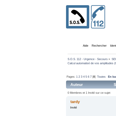
Accueil
Aide
Rechercher
Iden
S.O.S. 112 - Urgence - Secours
»
SE
Calcul automatisé de vos amplitudes (
Pages:
1
2
3
4
5
6
7
[
8
]
Toutes
En ba
Auteur
S
!!! (Lu 226267 fois)
0 Membres et 1 Invité sur ce sujet
tardy
Invité