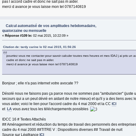
pas l accord cadre et donc ne sait pas m aider.
merci d avance je vous laisse mon tel 0787140819
Calcul automatisé de vos amplitudes hebdomadaire,
quatorzaine ou mensuelle
«
Réponse #109 le:
02 mai 2015, 10:22:09 »
Citation de: tardy carine le 02 mai 2015, 01:56:26
pourriez vous me contacter pour savoir calculer toutes mes heures et mes IDAJ j ai pris un a
cadre et donc ne sait pas m aider.
merci d avance je vous laisse mon tel 0787140819
Bonjour ; elle n'a pas internet votre avocate ??
Désolé nous ne faisons pas ça parce nous ne sommes pas "ambulancier" (juste u
secours qui a un peut dévié en aidant de notre mieux) et qu'il y a des liens avec 
vous aider, voici le lien pour l'accord cadre du 4 mai 2000 et la CC
ICI
et
LA
vous avez tous les téléchargements possibles
IDCC 16 # Textes Attachés
## Aménagement et réduction du temps de travail des personnels des entreprises 
cadre du 4 mai 2000 ##TITRE V : Dispositions diverses ## Travail de nuit
Source sur Légifrance
ICI