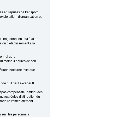
des entreprises de transport
exploitation, d'organisation et
s englobant en tout état de
e ou d'établissement à la
onnel qui :
l au moins 3 heures de son
ériode nocturne telle que
r de nuit peut excéder 8
 repos compensateur attribuées
t aux règles d'attribution du
omadaire immédiatement
essus, les personnels