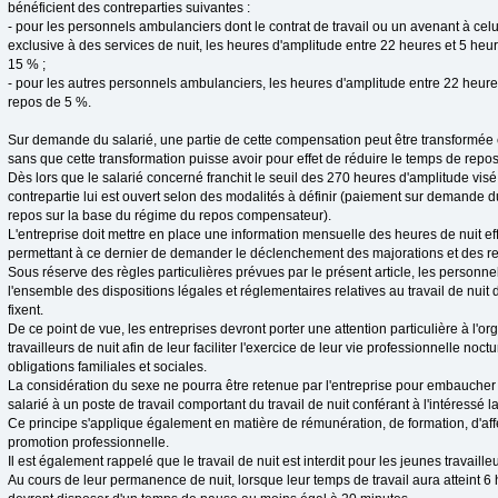
bénéficient des contreparties suivantes :
- pour les personnels ambulanciers dont le contrat de travail ou un avenant à celui-
exclusive à des services de nuit, les heures d'amplitude entre 22 heures et 5 heu
15 % ;
- pour les autres personnels ambulanciers, les heures d'amplitude entre 22 heures
repos de 5 %.
Sur demande du salarié, une partie de cette compensation peut être transformée
sans que cette transformation puisse avoir pour effet de réduire le temps de repo
Dès lors que le salarié concerné franchit le seuil des 270 heures d'amplitude visé 
contrepartie lui est ouvert selon des modalités à définir (paiement sur demande du 
repos sur la base du régime du repos compensateur).
L'entreprise doit mettre en place une information mensuelle des heures de nuit eff
permettant à ce dernier de demander le déclenchement des majorations et des 
Sous réserve des règles particulières prévues par le présent article, les personn
l'ensemble des dispositions légales et réglementaires relatives au travail de nuit 
fixent.
De ce point de vue, les entreprises devront porter une attention particulière à l'o
travailleurs de nuit afin de leur faciliter l'exercice de leur vie professionnelle no
obligations familiales et sociales.
La considération du sexe ne pourra être retenue par l'entreprise pour embauch
salarié à un poste de travail comportant du travail de nuit conférant à l'intéressé la
Ce principe s'applique également en matière de rémunération, de formation, d'affec
promotion professionnelle.
Il est également rappelé que le travail de nuit est interdit pour les jeunes travail
Au cours de leur permanence de nuit, lorsque leur temps de travail aura atteint 6 h