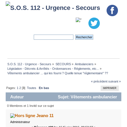
S.O.S. 112 - Urgence - Secours
»
SECOURS
»
Ambulanciers
»
Législation - Décrets & Arrêtés - Ordonnances - Réglements, etc...
»
Vêtements ambulancier ... qui les fourni ? Quelle tenue "réglementaire" ??
« précédent
suivant »
Pages:
1
2
[
3
]
Toutes
En bas
IMPRIMER
Auteur
Sujet: Vêtements ambulancier
... qui les fourni ? Quelle tenue "réglementaire" ?? (Lu
0 Membres et 1 Invité sur ce sujet
63231 fois)
Jeano 11
Administrateur