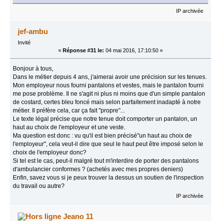
IP archivée
jef-ambu
Invité
«
Réponse #31 le:
04 mai 2016, 17:10:50 »
Bonjour à tous,
Dans le métier depuis 4 ans, j'aimerai avoir une précision sur les tenues.
Mon employeur nous fourni pantalons et vestes, mais le pantalon fourni
me pose problème. Il ne s'agit ni plus ni moins que d'un simple pantalon
de costard, certes bleu foncé mais selon parfaitement inadapté à notre
métier. Il préfère cela, car ça fait "propre"...
Le texte légal précise que notre tenue doit comporter un pantalon, un
haut au choix de l'employeur et une veste.
Ma question est donc : vu qu'il est bien précisé"un haut au choix de
l'employeur", cela veut-il dire que seul le haut peut être imposé selon le
choix de l'employeur donc?
Si tel est le cas, peut-il malgré tout m'interdire de porter des pantalons
d'ambulancier conformes ? (achetés avec mes propres deniers)
Enfin, savez vous si je peux trouver la dessus un soutien de l'inspection
du travail ou autre?
IP archivée
Jeano 11