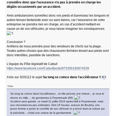
considère donc que l’assurance n’a pas à prendre en charge les
dégâts occasionnés par un accident.
Amis ambulanciers surveillez donc vos pieds et bannissez les tongues et
autres tenues fantaisiste avec ou sans talons, car l’assurance de votre
entreprise ne prendra rien en charge, en cas d’accident mettant en
cause un de vos véhicules, je vous laisse imaginer les conséquences.
Conclusion ?
Arrêtons de nous prendre pour des vendeurs de chichi sur la plage.
Toutes autres choses que des chaussures fermées tenant aux pieds sont
donc interdites, passible de sanctions.
L’équipe du Pôle législatif de Catsuf.
https://www.facebook.com/Catsuf/posts/975356185874539
A lire sur SOS112 le sujet
Sa tong se coince dans l'accélérateur !!
ICI
Citer
Sa tong se coince dans l'accélérateur... et elle percute une voiture... je vous le
donne en mille.... de gendarmes à Peymeinade (06)
Accident sans gravité, ce mardi 21 juillet 2015 après-midi à Peymeinade, mais
aux circonstances peu ordinaires. Vers 15 heures, avenue de Boutiny, une
jeune femme a perdu le contrôle de son véhicule et a foncé dans la voiture qui
la précédait... c'était une voiture de la gendarmerie.