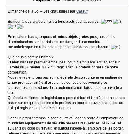
«
Réponse #30 le:
16 février 2016, 09:53:27 »
Dimanche de la Loi – Les chaussures par
Catsuf
Bonjour à tous, aujourd’hui parlons pieds et chaussures.
Entre talons hauts, tongues et autres objets grotesques, nos pieds
d’ambulanciers sont parfois mis en danger d’une manière
rocambolesque entrainant la responsabilité de tout un chacun.
Que nous disent les textes ?
Et bien dans un premier temps, beaucoup d’ambulanciers tablent sur
l’arrêté du 10 février 2009 qui régit la tenue professionnelle de notre
corporation.
Nous ne reviendrons pas sur la légèreté de son contenu en matière de
tenue pro (aberrant) et il est bien évident qu’effectivement, les
chaussures sont exclues de la règlementation, laissant porte ouverte à
tout.
Qu’à cela ne tienne, le législateur a pensé à tout et il ne faut donc pas se
baser sur ce qui est propre à la profession pour retrouver les articles de
Loi qui régissent le port de chaussures.
Dans un premier temps le code du travail donne ordre à l’employeur de
fournir les équipements de sécurité nécessaires (Articles R4323-91 et
suivants du code du travail), et surtout impose à l’employé de les porter,
refuser constitue une faute grave passible d’un licenciement immédiat