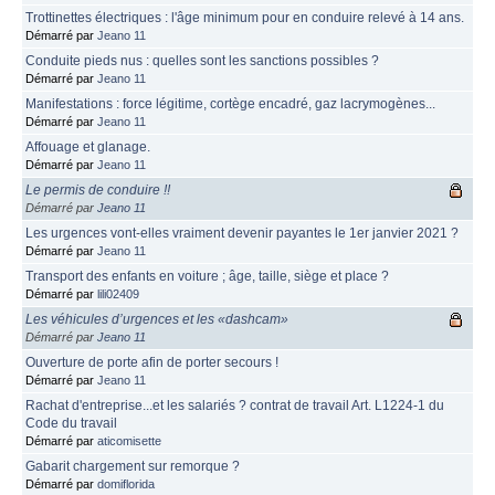
Trottinettes électriques : l'âge minimum pour en conduire relevé à 14 ans.
Démarré par
Jeano 11
Conduite pieds nus : quelles sont les sanctions possibles ?
Démarré par
Jeano 11
Manifestations : force légitime, cortège encadré, gaz lacrymogènes...
Démarré par
Jeano 11
Affouage et glanage.
Démarré par
Jeano 11
Le permis de conduire !!
Démarré par
Jeano 11
Les urgences vont-elles vraiment devenir payantes le 1er janvier 2021 ?
Démarré par
Jeano 11
Transport des enfants en voiture ; âge, taille, siège et place ?
Démarré par
lili02409
Les véhicules d’urgences et les «dashcam»
Démarré par
Jeano 11
Ouverture de porte afin de porter secours !
Démarré par
Jeano 11
Rachat d'entreprise...et les salariés ? contrat de travail Art. L1224-1 du
Code du travail
Démarré par
aticomisette
Gabarit chargement sur remorque ?
Démarré par
domiflorida