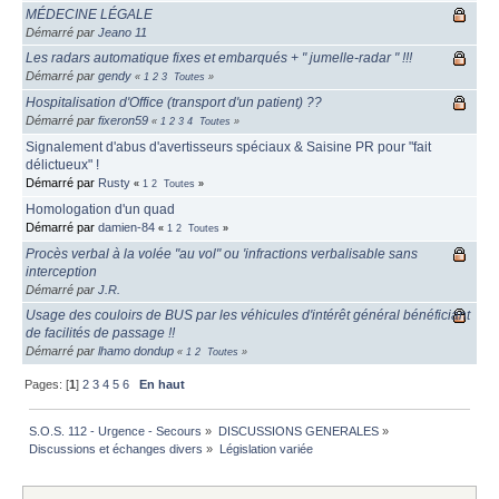
MÉDECINE LÉGALE
Démarré par
Jeano 11
Les radars automatique fixes et embarqués + " jumelle-radar " !!!
Démarré par
gendy
«
1
2
3
Toutes
»
Hospitalisation d'Office (transport d'un patient) ??
Démarré par
fixeron59
«
1
2
3
4
Toutes
»
Signalement d'abus d'avertisseurs spéciaux & Saisine PR pour "fait
délictueux" !
Démarré par
Rusty
«
1
2
Toutes
»
Homologation d'un quad
Démarré par
damien-84
«
1
2
Toutes
»
Procès verbal à la volée "au vol" ou 'infractions verbalisable sans
interception
Démarré par
J.R.
Usage des couloirs de BUS par les véhicules d'intérêt général bénéficiant
de facilités de passage !!
Démarré par
lhamo dondup
«
1
2
Toutes
»
Pages: [
1
]
2
3
4
5
6
En haut
S.O.S. 112 - Urgence - Secours
»
DISCUSSIONS GENERALES
»
Discussions et échanges divers
»
Législation variée