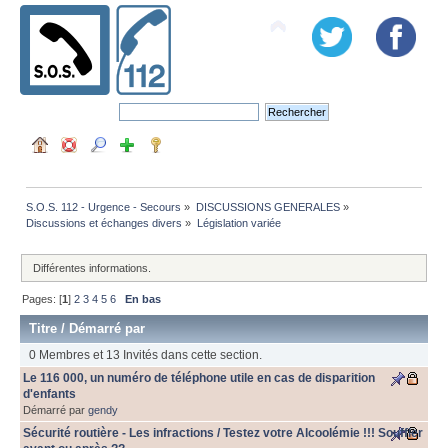
S.O.S. 112 - Urgence - Secours
»
DISCUSSIONS GENERALES
»
Discussions et échanges divers
»
Législation variée
Différentes informations.
Pages: [
1
]
2
3
4
5
6
En bas
Titre
/
Démarré par
0 Membres et 13 Invités dans cette section.
Le 116 000, un numéro de téléphone utile en cas de disparition
d'enfants
Démarré par
gendy
Sécurité routière - Les infractions / Testez votre Alcoolémie !!! Souffler