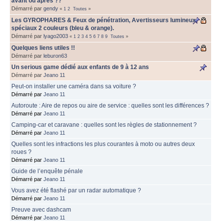
avant ou après ??
Démarré par
gendy
«
1
2
Toutes
»
Les GYROPHARES & Feux de pénétration, Avertisseurs lumineux
spéciaux 2 couleurs (bleu & orange).
Démarré par
lyago2003
«
1
2
3
4
5
6
7
8
9
Toutes
»
Quelques liens utiles !!
Démarré par
leburon63
Un serious game dédié aux enfants de 9 à 12 ans
Démarré par
Jeano 11
Peut-on installer une caméra dans sa voiture ?
Démarré par
Jeano 11
Autoroute : Aire de repos ou aire de service : quelles sont les différences ?
Démarré par
Jeano 11
Camping-car et caravane : quelles sont les règles de stationnement ?
Démarré par
Jeano 11
Quelles sont les infractions les plus courantes à moto ou autres deux
roues ?
Démarré par
Jeano 11
Guide de l’enquête pénale
Démarré par
Jeano 11
Vous avez été flashé par un radar automatique ?
Démarré par
Jeano 11
Preuve avec dashcam
Démarré par
Jeano 11