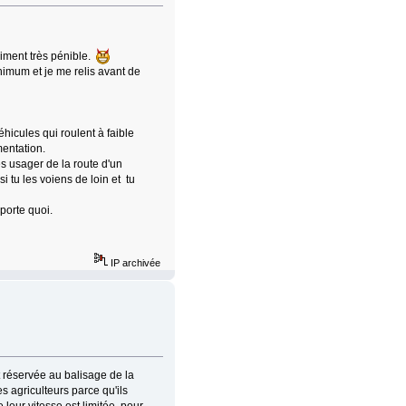
raiment très pénible.
imum et je me relis avant de
hicules qui roulent à faible
mentation.
es usager de la route d'un
i tu les voiens de loin et tu
mporte quoi.
IP archivée
t réservée au balisage de la
s agriculteurs parce qu'ils