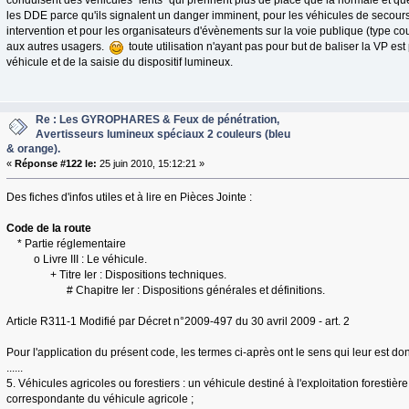
conduisent des véhicules "lents" qui prennent plus de place que la normale et que 
les DDE parce qu'ils signalent un danger imminent, pour les véhicules de secours 
intervention et pour les organisateurs d'évènements sur la voie publique (type co
aux autres usagers.
toute utilisation n'ayant pas pour but de baliser la VP est
véhicule et de la saisie du dispositif lumineux.
Re : Les GYROPHARES & Feux de pénétration,
Avertisseurs lumineux spéciaux 2 couleurs (bleu
& orange).
«
Réponse #122 le:
25 juin 2010, 15:12:21 »
Des fiches d'infos utiles et à lire en Pièces Jointe :
Code de la route
* Partie réglementaire
o Livre III : Le véhicule.
+ Titre Ier : Dispositions techniques.
# Chapitre Ier : Dispositions générales et définitions.
Article R311-1 Modifié par Décret n°2009-497 du 30 avril 2009 - art. 2
Pour l'application du présent code, les termes ci-après ont le sens qui leur est don
......
5. Véhicules agricoles ou forestiers : un véhicule destiné à l'exploitation forestière
correspondante du véhicule agricole ;