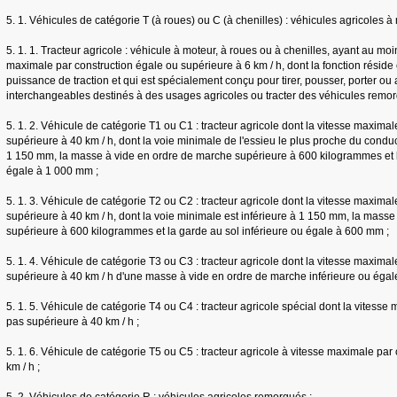
5. 1. Véhicules de catégorie T (à roues) ou C (à chenilles) : véhicules agricoles à 
5. 1. 1. Tracteur agricole : véhicule à moteur, à roues ou à chenilles, ayant au mo
maximale par construction égale ou supérieure à 6 km / h, dont la fonction résid
puissance de traction et qui est spécialement conçu pour tirer, pousser, porter o
interchangeables destinés à des usages agricoles ou tracter des véhicules remor
5. 1. 2. Véhicule de catégorie T1 ou C1 : tracteur agricole dont la vitesse maximal
supérieure à 40 km / h, dont la voie minimale de l'essieu le plus proche du condu
1 150 mm, la masse à vide en ordre de marche supérieure à 600 kilogrammes et l
égale à 1 000 mm ;
5. 1. 3. Véhicule de catégorie T2 ou C2 : tracteur agricole dont la vitesse maximal
supérieure à 40 km / h, dont la voie minimale est inférieure à 1 150 mm, la mass
supérieure à 600 kilogrammes et la garde au sol inférieure ou égale à 600 mm ;
5. 1. 4. Véhicule de catégorie T3 ou C3 : tracteur agricole dont la vitesse maximal
supérieure à 40 km / h d'une masse à vide en ordre de marche inférieure ou égal
5. 1. 5. Véhicule de catégorie T4 ou C4 : tracteur agricole spécial dont la vitesse
pas supérieure à 40 km / h ;
5. 1. 6. Véhicule de catégorie T5 ou C5 : tracteur agricole à vitesse maximale par
km / h ;