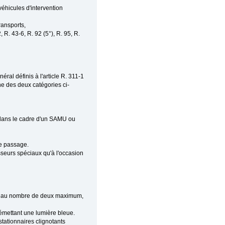
éhicules d'intervention
ransports,
 R. 43-6, R. 92 (5°), R. 95, R.
éral définis à l'article R. 311-1
ne des deux catégories ci-
t dans le cadre d'un SAMU ou
de passage.
isseurs spéciaux qu'à l'occasion
eux, au nombre de deux maximum,
 émettant une lumière bleue.
tationnaires clignotants