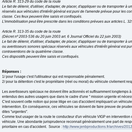
Article R. 313-29 du code de la route
Le fait de détenir, d'utiliser, d'adapter, de placer, d'appliquer ou de transporter à u
réservés aux véhicules d'intérêt général est puni de l'amende prévue pour les co
classe. Ces feux peuvent être saisis et confisqués.
L'immobilisation peut être prescrite dans les conditions prévues aux articles L. 32
Article R. 313-35 du code de la route
(Décret nº 2003-536 du 20 juin 2003 art. 6 Journal Officiel du 22 juin 2003)
Le fait de détenir, d'utiliser, d'adapter, de placer, d'appliquer ou de transporter à 
ou avertisseurs sonores spéciaux réservés aux véhicules d'intérêt général est pu
contraventions de la quatrième classe.
Ces dispositifs peuvent être saisis et confisqués.
Réponses :
1/ pour l'usage c'est l'utilisateur qui est responsable pénalement.
2/ pour la détention c'est le propriétaire (réel ou moral) du véhicule civilement re
Les avertisseurs spéciaux ne doivent être actionnés et suffisamment longtemps à 
entendus des autres usagers que dans le cadre d'une " mission urgente et nécess
C'est souvent cette notion qui pose litige en cas d'accident impliquant un véhicule
intervention. En conséquence, ces véhicules se doivent de faire preuve de pruden
dites "urgentes".
Comme tout usager de la route le conducteur d'un véhicule VIGP en intervention d
véhicule. Une abondante jurisprudence reconnait généralement une part de respo
prioritaire en cas d'accident. Source :
http://www.jenbproductions.fr/archives/20