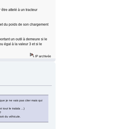
être attelé à un tracteur
s et du poids de son chargement
ortant un outil à demeure si le
u égal à la valeur 3 et si le
IP archivée
ue je ne vais pas citer mais qui
tout le tralala ...)
?
toit du véhicule.