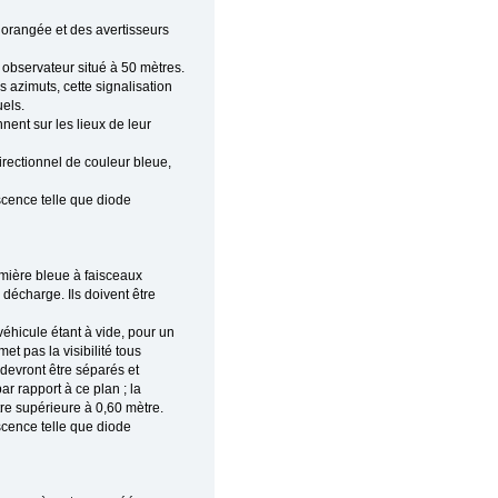
 orangée et des avertisseurs
n observateur situé à 50 mètres.
s azimuts, cette signalisation
uels.
nnent sur les lieux de leur
irectionnel de couleur bleue,
scence telle que diode
umière bleue à faisceaux
 décharge. Ils doivent être
véhicule étant à vide, pour un
t pas la visibilité tous
devront être séparés et
r rapport à ce plan ; la
tre supérieure à 0,60 mètre.
scence telle que diode