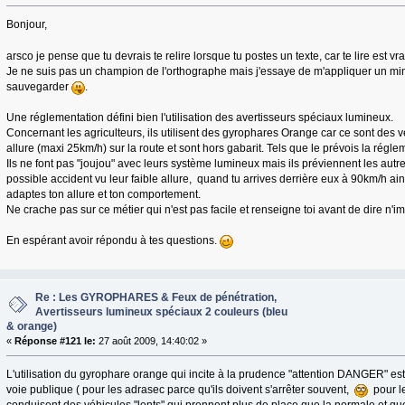
Bonjour,
arsco je pense que tu devrais te relire lorsque tu postes un texte, car te lire est v
Je ne suis pas un champion de l'orthographe mais j'essaye de m'appliquer un min
sauvegarder
.
Une réglementation défini bien l'utilisation des avertisseurs spéciaux lumineux.
Concernant les agriculteurs, ils utilisent des gyrophares Orange car ce sont des vé
allure (maxi 25km/h) sur la route et sont hors gabarit. Tels que le prévois la régle
Ils ne font pas "joujou" avec leurs système lumineux mais ils préviennent les autr
possible accident vu leur faible allure, quand tu arrives derrière eux à 90km/h ains
adaptes ton allure et ton comportement.
Ne crache pas sur ce métier qui n'est pas facile et renseigne toi avant de dire n'i
En espérant avoir répondu à tes questions.
Re : Les GYROPHARES & Feux de pénétration,
Avertisseurs lumineux spéciaux 2 couleurs (bleu
& orange)
«
Réponse #121 le:
27 août 2009, 14:40:02 »
L'utilisation du gyrophare orange qui incite à la prudence "attention DANGER" es
voie publique ( pour les adrasec parce qu'ils doivent s'arrêter souvent,
pour le