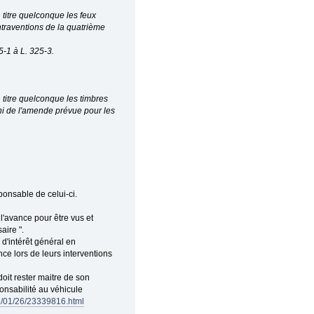
n titre quelconque les feux
ntraventions de la quatrième
5-1 à L. 325-3.
un titre quelconque les timbres
ni de l'amende prévue pour les
sponsable de celui-ci.
l'avance pour être vus et
aire ".
 d'intérêt général en
ce lors de leurs interventions
oit rester maitre de son
nsabilité au véhicule
12/01/26/23339816.html