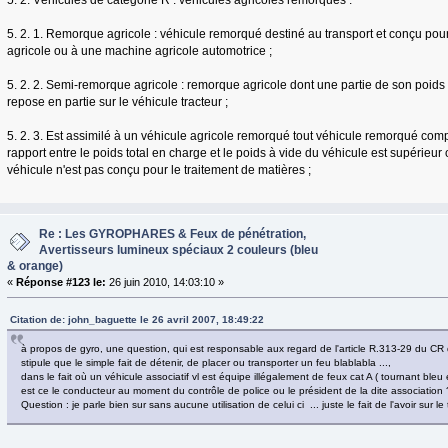
5. 2. Véhicules de catégorie R : véhicules agricoles remorqués :
5. 2. 1. Remorque agricole : véhicule remorqué destiné au transport et conçu pour 
agricole ou à une machine agricole automotrice ;
5. 2. 2. Semi-remorque agricole : remorque agricole dont une partie de son poid
repose en partie sur le véhicule tracteur ;
5. 2. 3. Est assimilé à un véhicule agricole remorqué tout véhicule remorqué comp
rapport entre le poids total en charge et le poids à vide du véhicule est supérieur o
véhicule n'est pas conçu pour le traitement de matières ;
Re : Les GYROPHARES & Feux de pénétration,
Avertisseurs lumineux spéciaux 2 couleurs (bleu
& orange)
«
Réponse #123 le:
26 juin 2010, 14:03:10 »
Citation de: john_baguette le 26 avril 2007, 18:49:22
à propos de gyro, une question, qui est responsable aux regard de l'article R.313-29 du CR q
stipule que le simple fait de détenir, de placer ou transporter un feu blablabla ...,
dans le fait où un véhicule associatif vl est équipe illégalement de feux cat A ( tournant bleu et 
est ce le conducteur au moment du contrôle de police ou le président de la dite association 
Question : je parle bien sur sans aucune utilisation de celui ci ... juste le fait de l'avoir sur le 