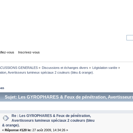
tifiez-vous
Inscrivez-vous
SCUSSIONS GENERALES
»
Discussions et échanges divers
»
Législation variée
»
n, Avertisseurs lumineux spéciaux 2 couleurs (bleu & orange).
bas
Sujet: Les GYROPHARES & Feux de pénétration, Avertisseurs
(Lu 325003 fois)
Re : Les GYROPHARES & Feux de pénétration,
Avertisseurs lumineux spéciaux 2 couleurs (bleu
& orange).
«
Réponse #120 le:
27 août 2009, 14:34:26 »