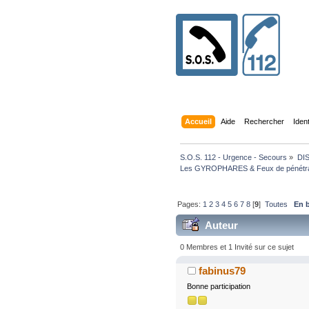
Accueil
Aide
Rechercher
Iden
S.O.S. 112 - Urgence - Secours
»
DI
Les GYROPHARES & Feux de pénétratio
Pages:
1
2
3
4
5
6
7
8
[
9
]
Toutes
En 
Auteur
couleurs (bleu & orange). 
0 Membres et 1 Invité sur ce sujet
fabinus79
Bonne participation