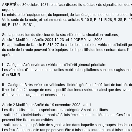
ARRÊTÉ du 30 octobre 1987 relatif aux dispositifs spéciaux de signalisation des v
urgente,
Le ministre de l'équipement, du logement, de l'aménagement du territoire et des t
Vu le code de la route, et notamment ses articles R. 10-5, R. 21, R.28, R. 35, R. 42,
96, R. 175 et R.181 ;
Sur la proposition du directeur de la sécurité et de la circulation routières,
Article 1 Modifié par Arrêté 2004-12-23 art. 1 JORF 9 avril 2005
En application de l'article R. 313-27 du code de la route, les véhicules d'intérêt gén
du code de la route peuvent être équipés de dispositifs lumineux entrant dans l'u
après :
I. - Catégorie A réservée aux véhicules d'intérêt général prioritaire.
Les véhicules d'intervention des unités mobiles hospitalières sont ceux agissan
d'un SMUR.
II. - Catégorie B réservée aux véhicules d'intérêt général bénéficiant de facilités 
Il ne doit être fait usage de ces dispositifs lumineux spéciaux ainsi que des avert
d'interventions urgentes et nécessaires.
Article 2 Modifié par Arrêté du 19 novembre 2008 - art. 1
Les dispositifs lumineux spéciaux de la catégorie A sont constitués :
- soit de feux individuels tournants à éclats émettant une lumière bleue. Ces f
peuvent être fixes ou amovibles ;
- soit d'une rampe spéciale de signalisation dans laquelle sont groupés des feux
Les feux équipant cette rampe peuvent être à faisceaux tournants ou à faisceaux s