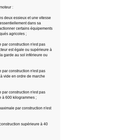
moteur :
ins deux essieux et une vitesse
e essentiellement dans sa
u actionner certains équipements
qués agricoles ;
e par construction n'est pas
cteur est égale ou supérieure à
a garde au sol inférieure ou
e par construction n'est pas
e à vide en ordre de marche
e par construction n'est pas
e à 600 kilogrammes ;
 maximale par construction n'est
 construction supérieure à 40