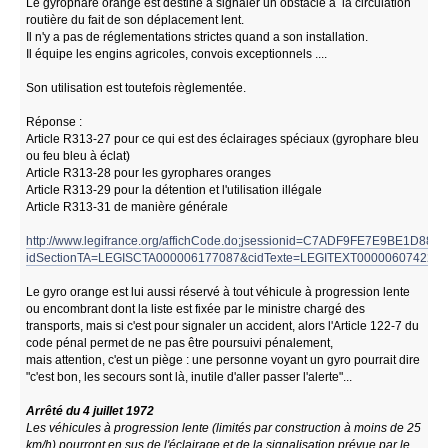
Le gyrophare orange est destiné à signaler un obstacle à la circulation
routière du fait de son déplacement lent.
Il n'y a pas de réglementations strictes quand a son installation.
Il équipe les engins agricoles, convois exceptionnels ....
Son utilisation est toutefois règlementée.
Réponse :
Article R313-27 pour ce qui est des éclairages spéciaux (gyrophare bleu
ou feu bleu à éclat)
Article R313-28 pour les gyrophares oranges
Article R313-29 pour la détention et l'utilisation illégale
Article R313-31 de manière générale
http://www.legifrance.org/affichCode.do;jsessionid=C7ADF9FE7E9BE1D88
idSectionTA=LEGISCTA000006177087&cidTexte=LEGITEXT000006074228&
Le gyro orange est lui aussi réservé à tout véhicule à progression lente
ou encombrant dont la liste est fixée par le ministre chargé des
transports, mais si c'est pour signaler un accident, alors l'Article 122-7 du
code pénal permet de ne pas être poursuivi pénalement,
mais attention, c'est un piège : une personne voyant un gyro pourrait dire
"c'est bon, les secours sont là, inutile d'aller passer l'alerte"...
Arrêté du 4 juillet 1972
Les véhicules à progression lente (limités par construction à moins de 25
km/h) pourront en sus de l'éclairage et de la signalisation prévue par le