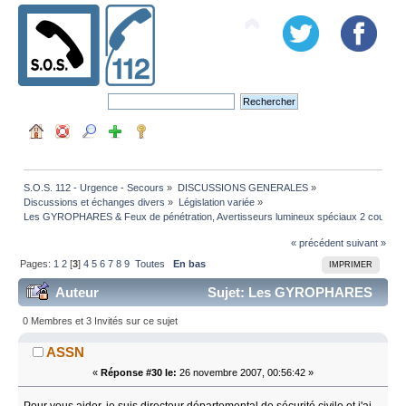
S.O.S. 112 - Urgence - Secours
»
DISCUSSIONS GENERALES
»
Discussions et échanges divers
»
Législation variée
»
Les GYROPHARES & Feux de pénétration, Avertisseurs lumineux spéciaux 2 couleurs 
« précédent
suivant »
Pages:
1
2
[
3
]
4
5
6
7
8
9
Toutes
En bas
IMPRIMER
Auteur
Sujet: Les GYROPHARES
& Feux de pénétration, Avertisseurs lumineux spéciaux
0 Membres et 3 Invités sur ce sujet
2 couleurs (bleu & orange). (Lu 324900 fois)
ASSN
«
Réponse #30 le:
26 novembre 2007, 00:56:42 »
Pour vous aider, je suis directeur départemental de sécurité civile et j'ai