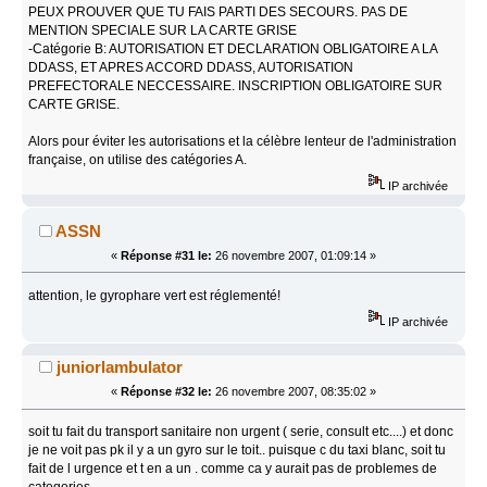
PEUX PROUVER QUE TU FAIS PARTI DES SECOURS. PAS DE
MENTION SPECIALE SUR LA CARTE GRISE
-Catégorie B: AUTORISATION ET DECLARATION OBLIGATOIRE A LA
DDASS, ET APRES ACCORD DDASS, AUTORISATION
PREFECTORALE NECCESSAIRE. INSCRIPTION OBLIGATOIRE SUR
CARTE GRISE.
Alors pour éviter les autorisations et la célèbre lenteur de l'administration
française, on utilise des catégories A.
IP archivée
ASSN
«
Réponse #31 le:
26 novembre 2007, 01:09:14 »
attention, le gyrophare vert est réglementé!
IP archivée
juniorlambulator
«
Réponse #32 le:
26 novembre 2007, 08:35:02 »
soit tu fait du transport sanitaire non urgent ( serie, consult etc....) et donc
je ne voit pas pk il y a un gyro sur le toit.. puisque c du taxi blanc, soit tu
fait de l urgence et t en a un . comme ca y aurait pas de problemes de