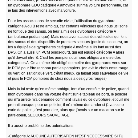
un gyrophare GDO catégorie A amovible sur ma voiture personnelle, car
je fais des interventions avec ma voiture.
Pour les associations de securite civile, l'utilisation du gyrophare
catégorie A ou B reste ambigu, car certains véhicules que nous utilisons
ne font que des samus, on leur a mis des gyrophares catégorie A
(ambulance pédiatrique). Mais nous avons aussi des véhicules qui font
des samus et des dispositifs de premiers secours (poste de secours), on
les a équipés de gyrophares catégorie A meême si ils font aussi des
DPS. On a aussi un PCM poids-lourd, qui est équipé catégorie A alors
qu'il devrait être B. C'est les pompiers qui nous obligés à mettre des
catégories A. On a même été obligé de mettre des gyrophares verts sur
le PCM pour être reconnu par les pompiers. (on avit le choix entre rouge
ou vert, on sait dit que vert, c'était mieux, ça faisait plus sauvetage de vie,
et puis le PCM pompiers de chez nous a des gyros rouges)
Mais la loi reste qu'en même ambigu, lors d'un contrôle de police, quand
mon gyrophare dans ma voiture éteint sur le tableau de bord, le policier
qui m'a arrêté m'a demandé comment j'avais eu ce gyrophare, et qu'il me
prenait presque pour un policier, il m'a même demander si j'avais une
carte de police, c'est pour dire, alors que j'avais sur un macaron sur le
pare-soleil, SECOURS SAUVETAGE.
Il a aussi le problème des autorisations:
-Catégorie A: AUCUNE AUTORISATION N'EST NECCESSAIRE SI TU