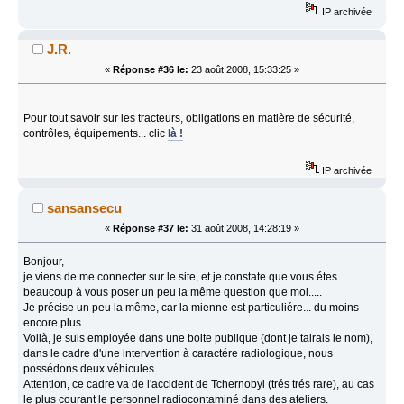
IP archivée
J.R.
«
Réponse #36 le:
23 août 2008, 15:33:25 »
Pour tout savoir sur les tracteurs, obligations en matière de sécurité,
contrôles, équipements... clic
là !
IP archivée
sansansecu
«
Réponse #37 le:
31 août 2008, 14:28:19 »
Bonjour,
je viens de me connecter sur le site, et je constate que vous étes
beaucoup à vous poser un peu la même question que moi.....
Je précise un peu la même, car la mienne est particuliére... du moins
encore plus....
Voilà, je suis employée dans une boite publique (dont je tairais le nom),
dans le cadre d'une intervention à caractére radiologique, nous
possédons deux véhicules.
Attention, ce cadre va de l'accident de Tchernobyl (trés trés rare), au cas
le plus courant le personnel radiocontaminé dans des ateliers.