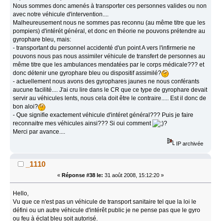
Nous sommes donc amenés à transporter ces personnes valides ou non
avec notre véhicule d'intervention....
Malheureusement nous ne sommes pas reconnu (au même titre que les
pompiers) d'intérét général, et donc en théorie ne pouvons prétendre au
gyrophare bleu, mais:
- transportant du personnel accidenté d'un point A vers l'infirmerie ne
pouvons nous pas nous assimiler véhicule de transfert de personnes au
même titre que les ambulances mendatées par le corps médicale??? et
donc détenir une gyrophare bleu ou dispositif assimilé?
- actuellement nous avons des gyrophares jaunes ne nous conférants
aucune facilité.... J'ai cru lire dans le CR que ce type de gyrophare devait
servir au véhicules lents, nous cela doit être le contraire..... Est il donc de
bon aloi?
- Que signifie exactement véhicule d'intéret général??? Puis je faire
reconnaitre mes véhicules ainsi??? Si oui comment
?
Merci par avance....
IP archivée
_1110
«
Réponse #38 le:
31 août 2008, 15:12:20 »
Hello,
Vu que ce n'est pas un véhicule de transport sanitaire tel que la loi le
défini ou un autre véhicule d'intérêt public je ne pense pas que le gyro
ou feu à éclat bleu soit autorisé.