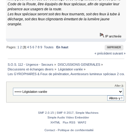
Code de la Route, être équipés de feux spéciaux, afin de signaler leur
présence aux usagers de la route.
Les feux spéciaux seront soit des feux tournants, soit des feux à tube à
décharge, soit des feux clignotants émettant de la lumière jaune
orangée.
IP archivée
Pages:
1
2
[
3
]
4
5
6
7
8
9
Toutes
En haut
IMPRIMER
« précédent
suivant »
S.O.S. 112 - Urgence - Secours
»
DISCUSSIONS GENERALES
»
Discussions et échanges divers
»
Législation variée
»
Les GYROPHARES & Feux de pénétration, Avertisseurs lumineux spéciaux 2 couleurs 
Aller à:
SMF 2.0.15
|
SMF © 2017
,
Simple Machines
Simple Audio Video Embedder
XHTML
Flux RSS
WAP2
Contact
-
Politique de confidentialité