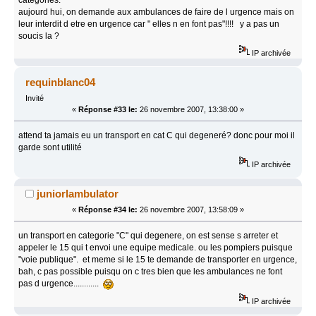
categories.
aujourd hui, on demande aux ambulances de faire de l urgence mais on
leur interdit d etre en urgence car " elles n en font pas"!!!! y a pas un
soucis la ?
IP archivée
requinblanc04
Invité
«
Réponse #33 le:
26 novembre 2007, 13:38:00 »
attend ta jamais eu un transport en cat C qui degeneré? donc pour moi il
garde sont utilité
IP archivée
juniorlambulator
«
Réponse #34 le:
26 novembre 2007, 13:58:09 »
un transport en categorie "C" qui degenere, on est sense s arreter et
appeler le 15 qui t envoi une equipe medicale. ou les pompiers puisque
"voie publique". et meme si le 15 te demande de transporter en urgence,
bah, c pas possible puisqu on c tres bien que les ambulances ne font
pas d urgence............
IP archivée