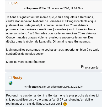
jilo
«
Réponse #62 le:
27 décembre 2008, 19:03:39 »
Je tiens à signaler tout de même que je suis enquêteur à Keraunos,
centre d'observation National de Tornades et d'Orages violents et que
justement en Bretagne et plus précieusement en Côtes d'Armor
plusieurs phénomènes tornadiques ( tornades ) sont observés. Nous
observons donc 4 à 5 Tornades pour cette année-ci en Côtes d'Armor.
Concernant des orages violents, plusieurs encore cette année. Des
dégâts dans la région de Lamballe, Dinan ainsi que Guimgamps.
Maintenant les personnes ne souhaitant pas apporter un bien à ce topic
sont priées de ne plus poster.
Merci de votre compréhension.
IP archivée
Rusty
«
Réponse #63 le:
27 décembre 2008, 20:21:32 »
Pourquoi ne pas demander à la Gendarmerie la plus proche de chez toi
si tu peux utiliser un gyro orange à l’arrêt ?? car si quelqu'un doit te
réprimander en cas de litiges, ça sera eux !