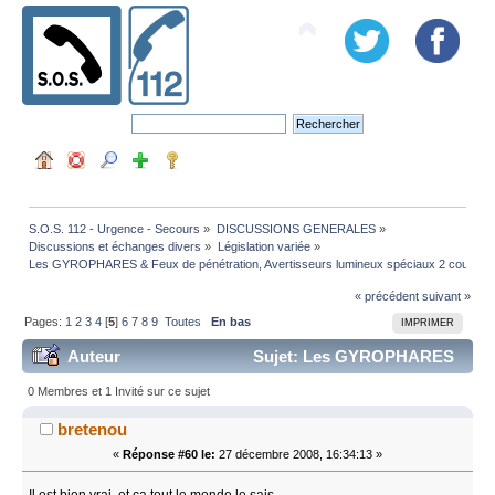
S.O.S. 112 - Urgence - Secours
»
DISCUSSIONS GENERALES
»
Discussions et échanges divers
»
Législation variée
»
Les GYROPHARES & Feux de pénétration, Avertisseurs lumineux spéciaux 2 couleurs 
« précédent
suivant »
Pages:
1
2
3
4
[
5
]
6
7
8
9
Toutes
En bas
IMPRIMER
Auteur
Sujet: Les GYROPHARES
& Feux de pénétration, Avertisseurs lumineux spéciaux
0 Membres et 1 Invité sur ce sujet
2 couleurs (bleu & orange). (Lu 325053 fois)
bretenou
«
Réponse #60 le:
27 décembre 2008, 16:34:13 »
Il est bien vrai, et ça tout le monde le sais,