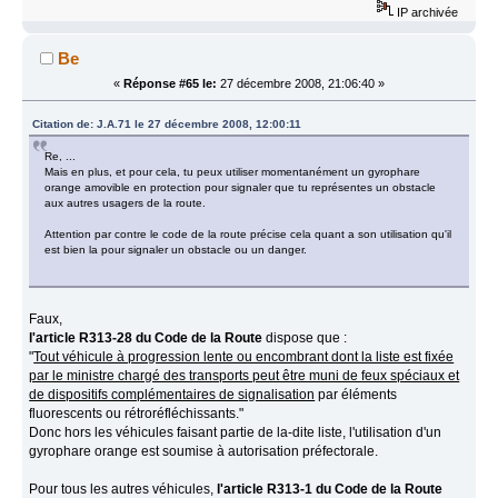
IP archivée
Be
«
Réponse #65 le:
27 décembre 2008, 21:06:40 »
Citation de: J.A.71 le 27 décembre 2008, 12:00:11
Re, ...
Mais en plus, et pour cela, tu peux utiliser momentanément un gyrophare
orange amovible en protection pour signaler que tu représentes un obstacle
aux autres usagers de la route.
Attention par contre le code de la route précise cela quant a son utilisation qu'il
est bien la pour signaler un obstacle ou un danger.
Faux,
l'article R313-28 du Code de la Route
dispose que :
"
Tout véhicule à progression lente ou encombrant dont la liste est fixée
par le ministre chargé des transports peut être muni de feux spéciaux et
de dispositifs complémentaires de signalisation
par éléments
fluorescents ou rétroréfléchissants."
Donc hors les véhicules faisant partie de la-dite liste, l'utilisation d'un
gyrophare orange est soumise à autorisation préfectorale.
Pour tous les autres véhicules,
l'article R313-1 du Code de la Route