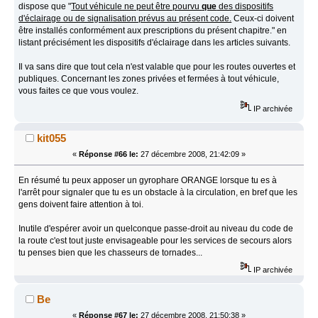
dispose que "
Tout véhicule ne peut être pourvu
que
des dispositifs
d'éclairage ou de signalisation prévus au présent code.
Ceux-ci doivent
être installés conformément aux prescriptions du présent chapitre." en
listant précisément les dispositifs d'éclairage dans les articles suivants.
Il va sans dire que tout cela n'est valable que pour les routes ouvertes et
publiques. Concernant les zones privées et fermées à tout véhicule,
vous faites ce que vous voulez.
IP archivée
kit055
«
Réponse #66 le:
27 décembre 2008, 21:42:09 »
En résumé tu peux apposer un gyrophare ORANGE lorsque tu es à
l'arrêt pour signaler que tu es un obstacle à la circulation, en bref que les
gens doivent faire attention à toi.
Inutile d'espérer avoir un quelconque passe-droit au niveau du code de
la route c'est tout juste envisageable pour les services de secours alors
tu penses bien que les chasseurs de tornades...
IP archivée
Be
«
Réponse #67 le:
27 décembre 2008, 21:50:38 »