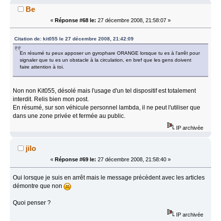
Be
«
Réponse #68 le:
27 décembre 2008, 21:58:07 »
Citation de: kit055 le 27 décembre 2008, 21:42:09
En résumé tu peux apposer un gyrophare ORANGE lorsque tu es à l'arrêt pour
signaler que tu es un obstacle à la circulation, en bref que les gens doivent
faire attention à toi.
Non non Kit055, désolé mais l'usage d'un tel dispositif est totalement
interdit. Relis bien mon post.
En résumé, sur son véhicule personnel lambda, il ne peut l'utiliser que
dans une zone privée et fermée au public.
IP archivée
jilo
«
Réponse #69 le:
27 décembre 2008, 21:58:40 »
Oui lorsque je suis en arrêt mais le message précèdent avec les articles
démontre que non
Quoi penser ?
IP archivée