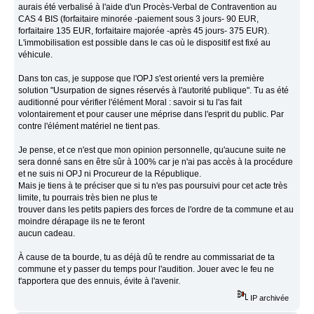
aurais été verbalisé à l'aide d'un Procès-Verbal de Contravention au
CAS 4 BIS (forfaitaire minorée -paiement sous 3 jours- 90 EUR,
forfaitaire 135 EUR, forfaitaire majorée -après 45 jours- 375 EUR).
L'immobilisation est possible dans le cas où le dispositif est fixé au
véhicule.
Dans ton cas, je suppose que l'OPJ s'est orienté vers la première
solution "Usurpation de signes réservés à l'autorité publique". Tu as été
auditionné pour vérifier l'élément Moral : savoir si tu l'as fait
volontairement et pour causer une méprise dans l'esprit du public. Par
contre l'élément matériel ne tient pas.
Je pense, et ce n'est que mon opinion personnelle, qu'aucune suite ne
sera donné sans en être sûr à 100% car je n'ai pas accès à la procédure
et ne suis ni OPJ ni Procureur de la République.
Mais je tiens à te préciser que si tu n'es pas poursuivi pour cet acte très
limite, tu pourrais très bien ne plus te
trouver dans les petits papiers des forces de l'ordre de ta commune et au
moindre dérapage ils ne te feront
aucun cadeau.
À cause de ta bourde, tu as déjà dû te rendre au commissariat de ta
commune et y passer du temps pour l'audition. Jouer avec le feu ne
t'apportera que des ennuis, évite à l'avenir.
IP archivée