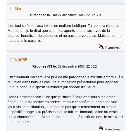
Be
«
Réponse #70 le:
27 décembre 2008, 22:00:17 »
Il ne faut se fier qu'aux textes en matière juridique. Tu as eu ta réponse.
Maintenant je te dirai que selon les agents tu pourras, avec de la
chance, bénéficier de clémence et ne pas être verbalisé. Mais personne
ne peut te le garantir.
IP archivée
kit055
«
Réponse #71 le:
27 décembre 2008, 22:03:24 »
Effectivement Bernard je te prie de me pardonner je me suis embrouillé il
faut bien dans tous les cas une autorisation préfectorale pour apposer
un quelconque dispositif lumineux (ou sonore d'ailleurs).
Donc Costarmoricain22 ce que je t'invite à faire c'est tout simplement
écrire une lettre motivé en préfecture pour connaître leur point de vue
vis-à-vis de ta situation, je ne pense pas qu'ils refuseraient un simple
dispositif orange si tu précises bien le fait de l'immobilisation du véhicule
sur la chaussée etc... Maintenant on ne peut être sûr de rien, le mieux est
de demander.
IP archivée