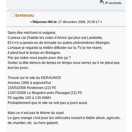
IP archivée
bretenou
«
Réponse #64 le:
27 décembre 2008, 20:30:17 »
Sans être méchant ni vulgaire,
Curieux car j'habite les cotes d Armor qui plus est Lamballe,
Et il n'y a jamais eu de tornade ou autres phénomènes étranges.
Lorsque je regarde la météo diffusée sur la TV je me marre,
Il pleut tout le temps en Bretagne,
Par qui estes vous payés pour dire ça ?
Sortez la tête dehors de temps en temps vous verrez qu il ne pleut pas
tout les jours.
Trouvé sur le site du KERAUNOS
Années 1990 à aujourd'hui
15/05/2008 Rostrenen (22) F0
12/07/2008 Le Mogoëro près Plouagat (22) F0
F0 signifie 105 à 135 KM/H
Probablement que le site ne soit pas a jours aussi
Mais ce n’est pas le thème du sujet.
Le gyro orange c'est pour les véhicules roulant à faible allure, agricole,
de chantier, etc. ou hors gabarit.