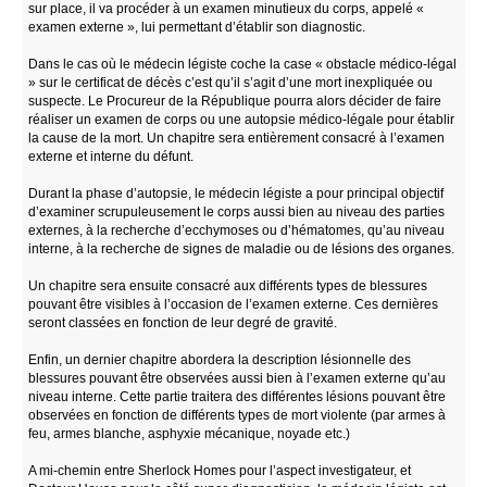
sur place, il va procéder à un examen minutieux du corps, appelé «
examen externe », lui permettant d’établir son diagnostic.
Dans le cas où le médecin légiste coche la case « obstacle médico-légal
» sur le certificat de décès c’est qu’il s’agit d’une mort inexpliquée ou
suspecte. Le Procureur de la République pourra alors décider de faire
réaliser un examen de corps ou une autopsie médico-légale pour établir
la cause de la mort. Un chapitre sera entièrement consacré à l’examen
externe et interne du défunt.
Durant la phase d’autopsie, le médecin légiste a pour principal objectif
d’examiner scrupuleusement le corps aussi bien au niveau des parties
externes, à la recherche d’ecchymoses ou d’hématomes, qu’au niveau
interne, à la recherche de signes de maladie ou de lésions des organes.
Un chapitre sera ensuite consacré aux différents types de blessures
pouvant être visibles à l’occasion de l’examen externe. Ces dernières
seront classées en fonction de leur degré de gravité.
Enfin, un dernier chapitre abordera la description lésionnelle des
blessures pouvant être observées aussi bien à l’examen externe qu’au
niveau interne. Cette partie traitera des différentes lésions pouvant être
observées en fonction de différents types de mort violente (par armes à
feu, armes blanche, asphyxie mécanique, noyade etc.)
A mi-chemin entre Sherlock Homes pour l’aspect investigateur, et