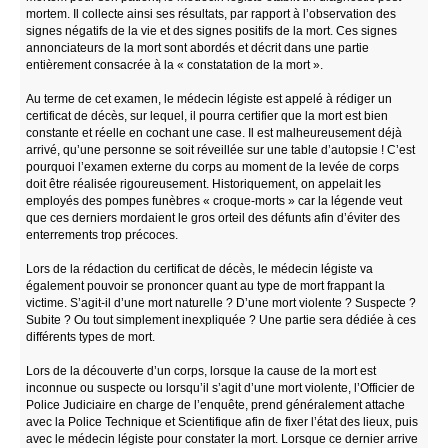
mortem. Il collecte ainsi ses résultats, par rapport à l’observation des
signes négatifs de la vie et des signes positifs de la mort. Ces signes
annonciateurs de la mort sont abordés et décrit dans une partie
entièrement consacrée à la « constatation de la mort ».
Au terme de cet examen, le médecin légiste est appelé à rédiger un
certificat de décès, sur lequel, il pourra certifier que la mort est bien
constante et réelle en cochant une case. Il est malheureusement déjà
arrivé, qu’une personne se soit réveillée sur une table d’autopsie ! C’est
pourquoi l’examen externe du corps au moment de la levée de corps
doit être réalisée rigoureusement. Historiquement, on appelait les
employés des pompes funèbres « croque-morts » car la légende veut
que ces derniers mordaient le gros orteil des défunts afin d’éviter des
enterrements trop précoces.
Lors de la rédaction du certificat de décès, le médecin légiste va
également pouvoir se prononcer quant au type de mort frappant la
victime. S’agit-il d’une mort naturelle ? D’une mort violente ? Suspecte ?
Subite ? Ou tout simplement inexpliquée ? Une partie sera dédiée à ces
différents types de mort.
Lors de la découverte d’un corps, lorsque la cause de la mort est
inconnue ou suspecte ou lorsqu’il s’agit d’une mort violente, l’Officier de
Police Judiciaire en charge de l’enquête, prend généralement attache
avec la Police Technique et Scientifique afin de fixer l’état des lieux, puis
avec le médecin légiste pour constater la mort. Lorsque ce dernier arrive