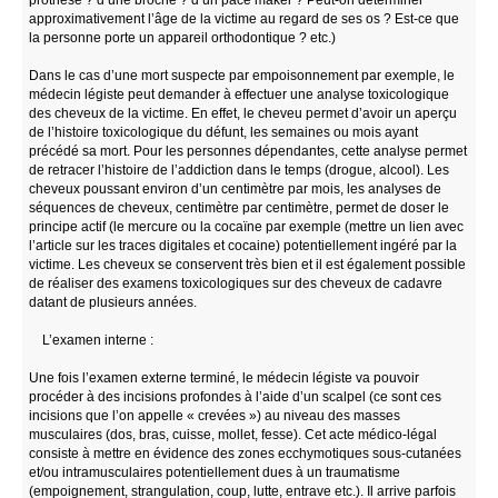
approximativement l’âge de la victime au regard de ses os ? Est-ce que
la personne porte un appareil orthodontique ? etc.)
Dans le cas d’une mort suspecte par empoisonnement par exemple, le
médecin légiste peut demander à effectuer une analyse toxicologique
des cheveux de la victime. En effet, le cheveu permet d’avoir un aperçu
de l’histoire toxicologique du défunt, les semaines ou mois ayant
précédé sa mort. Pour les personnes dépendantes, cette analyse permet
de retracer l’histoire de l’addiction dans le temps (drogue, alcool). Les
cheveux poussant environ d’un centimètre par mois, les analyses de
séquences de cheveux, centimètre par centimètre, permet de doser le
principe actif (le mercure ou la cocaïne par exemple (mettre un lien avec
l’article sur les traces digitales et cocaine) potentiellement ingéré par la
victime. Les cheveux se conservent très bien et il est également possible
de réaliser des examens toxicologiques sur des cheveux de cadavre
datant de plusieurs années.
L’examen interne :
Une fois l’examen externe terminé, le médecin légiste va pouvoir
procéder à des incisions profondes à l’aide d’un scalpel (ce sont ces
incisions que l’on appelle « crevées ») au niveau des masses
musculaires (dos, bras, cuisse, mollet, fesse). Cet acte médico-légal
consiste à mettre en évidence des zones ecchymotiques sous-cutanées
et/ou intramusculaires potentiellement dues à un traumatisme
(empoignement, strangulation, coup, lutte, entrave etc.). Il arrive parfois