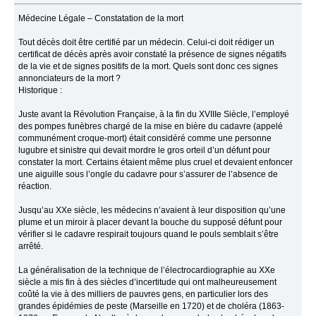
Médecine Légale – Constatation de la mort
Tout décès doit être certifié par un médecin. Celui-ci doit rédiger un
certificat de décès après avoir constaté la présence de signes négatifs
de la vie et de signes positifs de la mort. Quels sont donc ces signes
annonciateurs de la mort ?
Historique :
Juste avant la Révolution Française, à la fin du XVIIIe Siècle, l’employé
des pompes funèbres chargé de la mise en bière du cadavre (appelé
communément croque-mort) était considéré comme une personne
lugubre et sinistre qui devait mordre le gros orteil d’un défunt pour
constater la mort. Certains étaient même plus cruel et devaient enfoncer
une aiguille sous l’ongle du cadavre pour s’assurer de l’absence de
réaction.
Jusqu’au XXe siècle, les médecins n’avaient à leur disposition qu’une
plume et un miroir à placer devant la bouche du supposé défunt pour
vérifier si le cadavre respirait toujours quand le pouls semblait s’être
arrêté.
La généralisation de la technique de l’électrocardiographie au XXe
siècle a mis fin à des siècles d’incertitude qui ont malheureusement
coûté la vie à des milliers de pauvres gens, en particulier lors des
grandes épidémies de peste (Marseille en 1720) et de choléra (1863-