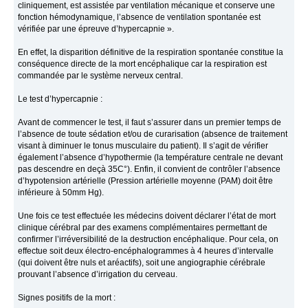
cliniquement, est assistée par ventilation mécanique et conserve une
fonction hémodynamique, l’absence de ventilation spontanée est
vérifiée par une épreuve d’hypercapnie ».
En effet, la disparition définitive de la respiration spontanée constitue la
conséquence directe de la mort encéphalique car la respiration est
commandée par le système nerveux central.
Le test d’hypercapnie :
Avant de commencer le test, il faut s’assurer dans un premier temps de
l’absence de toute sédation et/ou de curarisation (absence de traitement
visant à diminuer le tonus musculaire du patient). Il s’agit de vérifier
également l’absence d’hypothermie (la température centrale ne devant
pas descendre en deçà 35C°). Enfin, il convient de contrôler l’absence
d’hypotension artérielle (Pression artérielle moyenne (PAM) doit être
inférieure à 50mm Hg).
Une fois ce test effectuée les médecins doivent déclarer l’état de mort
clinique cérébral par des examens complémentaires permettant de
confirmer l’irréversibilité de la destruction encéphalique. Pour cela, on
effectue soit deux électro-encéphalogrammes à 4 heures d’intervalle
(qui doivent être nuls et aréactifs), soit une angiographie cérébrale
prouvant l’absence d’irrigation du cerveau.
Signes positifs de la mort :