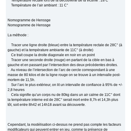
Température rectale lors de la découverte de la victime : 28 C°
Température de l’air ambiant : 11 C°
Nomogramme de Henssge
Nomogramme de Henssge
La méthode :
Tracer une ligne droite (bleue) entre la température rectale de 28C° (à
gauche) et la température ambiante de 11C° (à droite)
Ce trait coupe la droite diagonale en noir en un point
Tracer une seconde droite (rouge) en partant de la cible en bas à
gauche et en passant par l’intersection des deux précédentes droites.
Au niveau de l’intersection de l’arc de cercle correspondant à une
masse de 80 kilos et de la ligne rouge on se trouve à un intervalle post-
mortem de 11,5h.
Sur l’arc le plus extérieur, on lit un intervalle de confiance à 95% de +/-
2,8 heures
Cela signifie qu’un corps nu de 80kg dans un air calme de 11C° dont
la température interne est de 28C° serait mort entre 8,7h et 14,3h plus
tôt, soit entre 8h42 et 14h18 avant sa découverte.
Cependant, la modélisation ci-dessus ne prend pas compte les facteurs
modificateurs qui peuvent entrer en jeu, comme la présence de