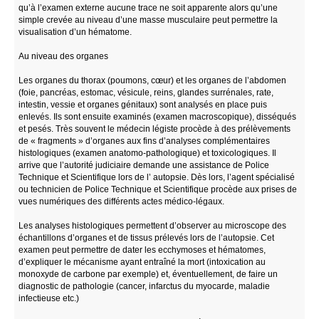
qu’à l’examen externe aucune trace ne soit apparente alors qu’une
simple crevée au niveau d’une masse musculaire peut permettre la
visualisation d’un hématome.
Au niveau des organes
Les organes du thorax (poumons, cœur) et les organes de l’abdomen
(foie, pancréas, estomac, vésicule, reins, glandes surrénales, rate,
intestin, vessie et organes génitaux) sont analysés en place puis
enlevés. Ils sont ensuite examinés (examen macroscopique), disséqués
et pesés. Très souvent le médecin légiste procède à des prélèvements
de « fragments » d’organes aux fins d’analyses complémentaires
histologiques (examen anatomo-pathologique) et toxicologiques. Il
arrive que l’autorité judiciaire demande une assistance de Police
Technique et Scientifique lors de l’ autopsie. Dès lors, l’agent spécialisé
ou technicien de Police Technique et Scientifique procède aux prises de
vues numériques des différents actes médico-légaux.
Les analyses histologiques permettent d’observer au microscope des
échantillons d’organes et de tissus prélevés lors de l’autopsie. Cet
examen peut permettre de dater les ecchymoses et hématomes,
d’expliquer le mécanisme ayant entraîné la mort (intoxication au
monoxyde de carbone par exemple) et, éventuellement, de faire un
diagnostic de pathologie (cancer, infarctus du myocarde, maladie
infectieuse etc.)