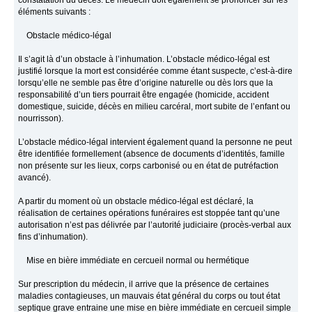
constatation du décès. Le médecin doit également se prononcer sur les
éléments suivants :
Obstacle médico-légal
Il s’agit là d’un obstacle à l’inhumation. L’obstacle médico-légal est
justifié lorsque la mort est considérée comme étant suspecte, c’est-à-dire
lorsqu’elle ne semble pas être d’origine naturelle ou dès lors que la
responsabilité d’un tiers pourrait être engagée (homicide, accident
domestique, suicide, décès en milieu carcéral, mort subite de l’enfant ou
nourrisson).
L’obstacle médico-légal intervient également quand la personne ne peut
être identifiée formellement (absence de documents d’identités, famille
non présente sur les lieux, corps carbonisé ou en état de putréfaction
avancé).
A partir du moment où un obstacle médico-légal est déclaré, la
réalisation de certaines opérations funéraires est stoppée tant qu’une
autorisation n’est pas délivrée par l’autorité judiciaire (procès-verbal aux
fins d’inhumation).
Mise en bière immédiate en cercueil normal ou hermétique
Sur prescription du médecin, il arrive que la présence de certaines
maladies contagieuses, un mauvais état général du corps ou tout état
septique grave entraine une mise en bière immédiate en cercueil simple