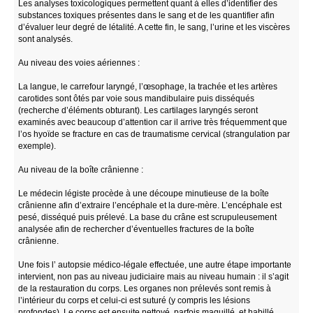
Les analyses toxicologiques permettent quant à elles d’identifier des
substances toxiques présentes dans le sang et de les quantifier afin
d’évaluer leur degré de létalité. A cette fin, le sang, l’urine et les viscères
sont analysés.
Au niveau des voies aériennes :
La langue, le carrefour laryngé, l’œsophage, la trachée et les artères
carotides sont ôtés par voie sous mandibulaire puis disséqués
(recherche d’éléments obturant). Les cartilages laryngés seront
examinés avec beaucoup d’attention car il arrive très fréquemment que
l’os hyoïde se fracture en cas de traumatisme cervical (strangulation par
exemple).
Au niveau de la boîte crânienne :
Le médecin légiste procède à une découpe minutieuse de la boîte
crânienne afin d’extraire l’encéphale et la dure-mère. L’encéphale est
pesé, disséqué puis prélevé. La base du crâne est scrupuleusement
analysée afin de rechercher d’éventuelles fractures de la boîte
crânienne.
Une fois l’ autopsie médico-légale effectuée, une autre étape importante
intervient, non pas au niveau judiciaire mais au niveau humain : il s’agit
de la restauration du corps. Les organes non prélevés sont remis à
l’intérieur du corps et celui-ci est suturé (y compris les lésions
profondes). Le corps est ensuite nettoyé, parfois maquillé, et habillé