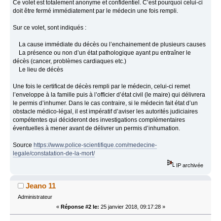
Ce volet est totalement anonyme et confidentiel. C’est pourquoi celui-ci
doit être fermé immédiatement par le médecin une fois rempli.
Sur ce volet, sont indiqués :
La cause immédiate du décès ou l’enchainement de plusieurs causes
La présence ou non d’un état pathologique ayant pu entraîner le
décès (cancer, problèmes cardiaques etc.)
Le lieu de décès
Une fois le certificat de décès rempli par le médecin, celui-ci remet
l’enveloppe à la famille puis à l’officier d’état civil (le maire) qui délivrera
le permis d’inhumer. Dans le cas contraire, si le médecin fait état d’un
obstacle médico-légal, il est impératif d’aviser les autorités judiciaires
compétentes qui décideront des investigations complémentaires
éventuelles à mener avant de délivrer un permis d’inhumation.
Source
https://www.police-scientifique.com/medecine-
legale/constatation-de-la-mort/
IP archivée
Jeano 11
Administrateur
«
Réponse #2 le:
25 janvier 2018, 09:17:28 »