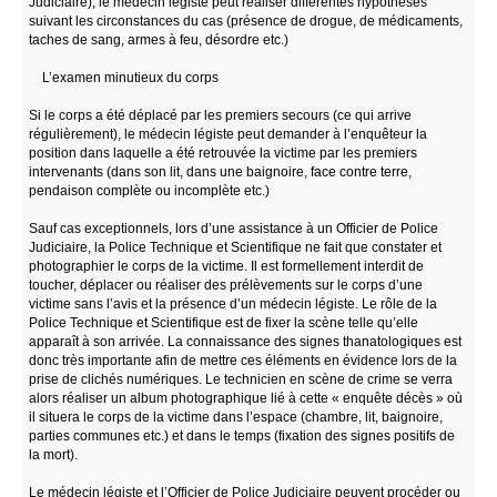
Judiciaire), le médecin légiste peut réaliser différentes hypothèses
suivant les circonstances du cas (présence de drogue, de médicaments,
taches de sang, armes à feu, désordre etc.)
L’examen minutieux du corps
Si le corps a été déplacé par les premiers secours (ce qui arrive
régulièrement), le médecin légiste peut demander à l’enquêteur la
position dans laquelle a été retrouvée la victime par les premiers
intervenants (dans son lit, dans une baignoire, face contre terre,
pendaison complète ou incomplète etc.)
Sauf cas exceptionnels, lors d’une assistance à un Officier de Police
Judiciaire, la Police Technique et Scientifique ne fait que constater et
photographier le corps de la victime. Il est formellement interdit de
toucher, déplacer ou réaliser des prélèvements sur le corps d’une
victime sans l’avis et la présence d’un médecin légiste. Le rôle de la
Police Technique et Scientifique est de fixer la scène telle qu’elle
apparaît à son arrivée. La connaissance des signes thanatologiques est
donc très importante afin de mettre ces éléments en évidence lors de la
prise de clichés numériques. Le technicien en scène de crime se verra
alors réaliser un album photographique lié à cette « enquête décès » où
il situera le corps de la victime dans l’espace (chambre, lit, baignoire,
parties communes etc.) et dans le temps (fixation des signes positifs de
la mort).
Le médecin légiste et l’Officier de Police Judiciaire peuvent procéder ou