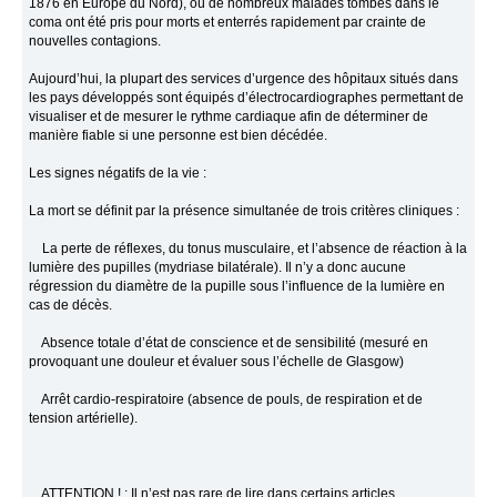
1876 en Europe du Nord), où de nombreux malades tombés dans le
coma ont été pris pour morts et enterrés rapidement par crainte de
nouvelles contagions.
Aujourd’hui, la plupart des services d’urgence des hôpitaux situés dans
les pays développés sont équipés d’électrocardiographes permettant de
visualiser et de mesurer le rythme cardiaque afin de déterminer de
manière fiable si une personne est bien décédée.
Les signes négatifs de la vie :
La mort se définit par la présence simultanée de trois critères cliniques :
La perte de réflexes, du tonus musculaire, et l’absence de réaction à la
lumière des pupilles (mydriase bilatérale). Il n’y a donc aucune
régression du diamètre de la pupille sous l’influence de la lumière en
cas de décès.
Absence totale d’état de conscience et de sensibilité (mesuré en
provoquant une douleur et évaluer sous l’échelle de Glasgow)
Arrêt cardio-respiratoire (absence de pouls, de respiration et de
tension artérielle).
ATTENTION ! : Il n’est pas rare de lire dans certains articles,