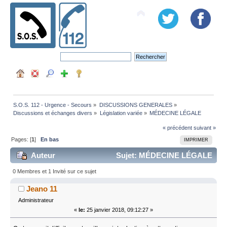
S.O.S. 112 - Urgence - Secours
»
DISCUSSIONS GENERALES
»
Discussions et échanges divers
»
Législation variée
»
MÉDECINE LÉGALE
« précédent
suivant »
Pages: [
1
]
En bas
IMPRIMER
Auteur
Sujet: MÉDECINE LÉGALE
(Lu 17148 fois)
0 Membres et 1 Invité sur ce sujet
Jeano 11
Administrateur
«
le:
25 janvier 2018, 09:12:27 »