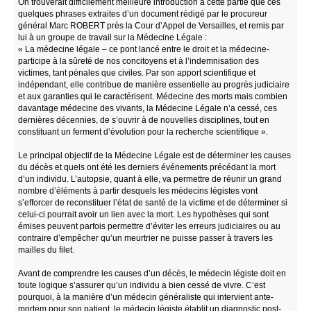
On trouverait difficilement meilleure introduction à cette partie que ces
quelques phrases extraites d’un document rédigé par le procureur
général Marc ROBERT près la Cour d’Appel de Versailles, et remis par
lui à un groupe de travail sur la Médecine Légale :
« La médecine légale – ce pont lancé entre le droit et la médecine-
participe à la sûreté de nos concitoyens et à l’indemnisation des
victimes, tant pénales que civiles. Par son apport scientifique et
indépendant, elle contribue de manière essentielle au progrès judiciaire
et aux garanties qui le caractérisent. Médecine des morts mais combien
davantage médecine des vivants, la Médecine Légale n’a cessé, ces
dernières décennies, de s’ouvrir à de nouvelles disciplines, tout en
constituant un ferment d’évolution pour la recherche scientifique ».
Le principal objectif de la Médecine Légale est de déterminer les causes
du décès et quels ont été les derniers événements précédant la mort
d’un individu. L’autopsie, quant à elle, va permettre de réunir un grand
nombre d’éléments à partir desquels les médecins légistes vont
s’efforcer de reconstituer l’état de santé de la victime et de déterminer si
celui-ci pourrait avoir un lien avec la mort. Les hypothèses qui sont
émises peuvent parfois permettre d’éviter les erreurs judiciaires ou au
contraire d’empêcher qu’un meurtrier ne puisse passer à travers les
mailles du filet.
Avant de comprendre les causes d’un décès, le médecin légiste doit en
toute logique s’assurer qu’un individu a bien cessé de vivre. C’est
pourquoi, à la manière d’un médecin généraliste qui intervient ante-
mortem pour son patient, le médecin légiste établit un diagnostic post-