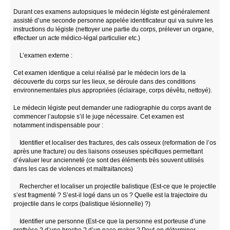
Durant ces examens autopsiques le médecin légiste est généralement
assisté d’une seconde personne appelée identificateur qui va suivre les
instructions du légiste (nettoyer une partie du corps, prélever un organe,
effectuer un acte médico-légal particulier etc.)
L’examen externe :
Cet examen identique a celui réalisé par le médecin lors de la
découverte du corps sur les lieux, se déroule dans des conditions
environnementales plus appropriées (éclairage, corps dévêtu, nettoyé).
Le médecin légiste peut demander une radiographie du corps avant de
commencer l’autopsie s’il le juge nécessaire. Cet examen est
notamment indispensable pour :
Identifier et localiser des fractures, des cals osseux (reformation de l’os
après une fracture) ou des liaisons osseuses spécifiques permettant
d’évaluer leur ancienneté (ce sont des éléments très souvent utilisés
dans les cas de violences et maltraitances)
Rechercher et localiser un projectile balistique (Est-ce que le projectile
s’est fragmenté ? S’est-il logé dans un os ? Quelle est la trajectoire du
projectile dans le corps (balistique lésionnelle) ?)
Identifier une personne (Est-ce que la personne est porteuse d’une
prothèse ? d’une broche ? d’un pace maker ? Peut-on déterminer