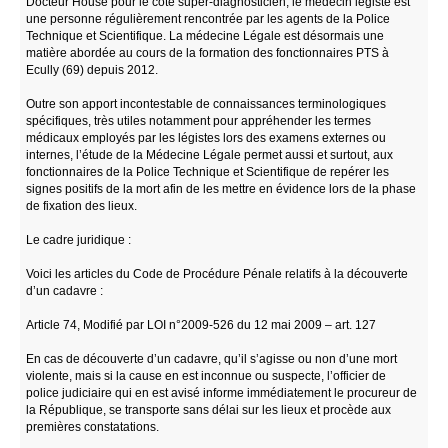
Docteur House pour le côté super-diagnosticien, le médecin légiste est
une personne régulièrement rencontrée par les agents de la Police
Technique et Scientifique. La médecine Légale est désormais une
matière abordée au cours de la formation des fonctionnaires PTS à
Ecully (69) depuis 2012.
Outre son apport incontestable de connaissances terminologiques
spécifiques, très utiles notamment pour appréhender les termes
médicaux employés par les légistes lors des examens externes ou
internes, l’étude de la Médecine Légale permet aussi et surtout, aux
fonctionnaires de la Police Technique et Scientifique de repérer les
signes positifs de la mort afin de les mettre en évidence lors de la phase
de fixation des lieux.
Le cadre juridique :
Voici les articles du Code de Procédure Pénale relatifs à la découverte
d’un cadavre :
Article 74, Modifié par LOI n°2009-526 du 12 mai 2009 – art. 127
En cas de découverte d’un cadavre, qu’il s’agisse ou non d’une mort
violente, mais si la cause en est inconnue ou suspecte, l’officier de
police judiciaire qui en est avisé informe immédiatement le procureur de
la République, se transporte sans délai sur les lieux et procède aux
premières constatations.