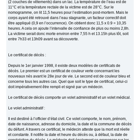
(2 couches de vêtements) dans un lac. La température de l’eau est de
11°C et la température rectale de la victime est de 28°C. Sur le
nomogramme, on lit 11,5 heures pour l’estimation post-mortem. Mais le
corps ayant été retrouvé dans l’eau stagnante, un facteur correctif doit
être appliqué (0,9 en l’occurrence). On obtient donc 11,5 x 0.9 = 10,35
heures. A cela on ajoute l’intervalle de confiance de plus ou moins 2,8h.
La victime serait donc morte environ entre 7,55 h et 13.15h plus tôt, soit
entre 7h33 et 13h09 avant sa découverte.
Le certificat de décès :
Depuis le 1er janvier 1998, il existe deux modèles de certificats de
décès. Le premier est un certificat de couleur verte concernant les
nouveaux nés avant le 28e jour de vie. Le second est de couleur bleu et
concerne tous les autres cas. Quel que soit le type de certificat, celui-ci
doit impérativement être rempli et signé par un médecin.
Le certificat de décès comporte un volet administratif et un volet médical.
Le volet administratif :
Il est destiné à l’officier d’état civil. Ce volet comporte, le nom, prénom,
date de naissance, adresse du domicile, la date et la commune de décès
du défunt. A travers ce certificat, le médecin atteste que la mort est réelle
et constante. Il notifie la date et heure du décès ou, à défaut, la date de