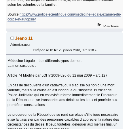
selon les volontés de la famille.
Source
https://www.police-scientifique.com/medecine-legale/examen-du-
corps-et-autopsie/
IP archivée
Jeano 11
Administrateur
«
Réponse #3 le:
25 janvier 2018, 09:18:28 »
Médecine Légale – Les différents types de mort
La mort suspecte :
Article 74 Modifié par LOI n°2009-526 du 12 mai 2009 – art. 127
En cas de découverte d’un cadavre, qu’il s’agisse ou non d’une mort
violente, mais si la cause en est inconnue ou suspecte, l’Officier de
Police Judiciaire qui en est avisé informe immédiatement le Procureur
de la République, se transporte sans délai sur les lieux et procède aux
premières constatations.
Le procureur de la République se rend sur place s’il le juge nécessaire
et se fait assister par des personnes capables d’apprécier la nature des
circonstances du décès. Il peut, toutefois, déléguer aux mêmes fins, un