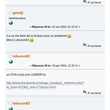
IP archivée
gendy
Administrateur
«
Réponse #5 le:
16 mai 2004, 01:12:47 »
Ca va me faire de la lecture pour ce weekend
Merci Leburon63
IP archivée
leburon63
«
Réponse #6 le:
19 juin 2004, 12:20:17 »
un DSA à bas prix (18000Frs)
http://www.directmedical.fr/page_boutique_reference.php?
id_prod=412&id_univ=27&prov=rech
IP archivée
leburon63