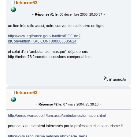
leburon63
«
Réponse #1 le:
08 décembre 2003, 20:50:37 »
un lien très utile aussi, notre convention collective en ligne:
http://www.legifrance.gouv.fr/affichIDCC.do?
idConvention=KALICONT000005635624
et celui d'un "ambulancier masqué" déja dehors -
http://bebert76.forumdediscussions.com/portal.htm
IP archivée
leburon63
«
Réponse #2 le:
07 mars 2004, 23:39:16 »
http://perso.wanadoo.fr/fam.asso/ambulance/formation.html
pour ceux qui seraient intéressés par la profession et le secourisme !!
http://www.secourisme.net/spip.php?page=liens