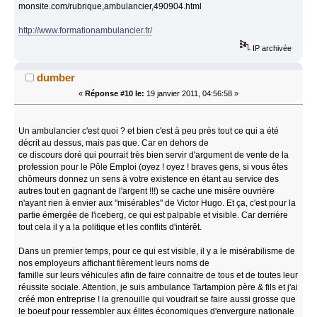
monsite.com/rubrique,ambulancier,490904.html
http://www.formationambulancier.fr/
IP archivée
dumber
«
Réponse #10 le:
19 janvier 2011, 04:56:58 »
Un ambulancier c'est quoi ? et bien c'est à peu près tout ce qui a été
décrit au dessus, mais pas que. Car en dehors de
ce discours doré qui pourrait très bien servir d'argument de vente de la
profession pour le Pôle Emploi (oyez ! oyez ! braves gens, si vous êtes
chômeurs donnez un sens à votre existence en étant au service des
autres tout en gagnant de l'argent !!!) se cache une misère ouvrière
n'ayant rien à envier aux "misérables" de Victor Hugo. Et ça, c'est pour la
partie émergée de l'iceberg, ce qui est palpable et visible. Car derrière
tout cela il y a la politique et les conflits d'intérêt.
Dans un premier temps, pour ce qui est visible, il y a le misérabilisme de
nos employeurs affichant fièrement leurs noms de
famille sur leurs véhicules afin de faire connaitre de tous et de toutes leur
réussite sociale. Attention, je suis ambulance Tartampion père & fils et j'ai
créé mon entreprise ! la grenouille qui voudrait se faire aussi grosse que
le boeuf pour ressembler aux élites économiques d'envergure nationale