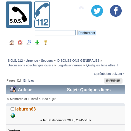
S.O.S. 112 - Urgence - Secours
»
DISCUSSIONS GENERALES
»
Discussions et échanges divers
»
Législation variée
»
Quelques liens utiles !!
« précédent
suivant »
Pages: [
1
]
En bas
IMPRIMER
Auteur
Sujet: Quelques liens
utiles !! (Lu 52356 fois)
0 Membres et 1 Invité sur ce sujet
leburon63
«
le:
08 décembre 2003, 20:45:28 »
Bonjour,