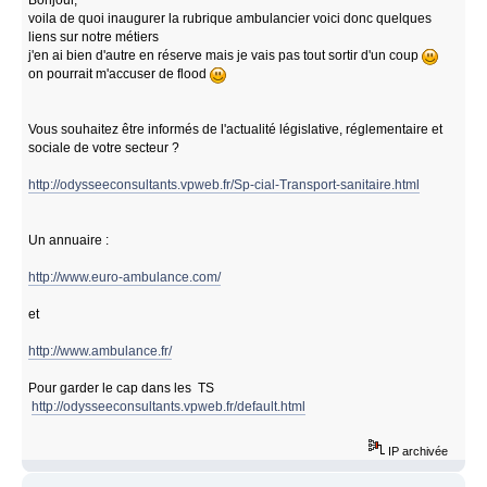
voila de quoi inaugurer la rubrique ambulancier voici donc quelques
liens sur notre métiers
j'en ai bien d'autre en réserve mais je vais pas tout sortir d'un coup
on pourrait m'accuser de flood
Vous souhaitez être informés de l'actualité législative, réglementaire et
sociale de votre secteur ?
http://odysseeconsultants.vpweb.fr/Sp-cial-Transport-sanitaire.html
Un annuaire :
http://www.euro-ambulance.com/
et
http://www.ambulance.fr/
Pour garder le cap dans les TS
http://odysseeconsultants.vpweb.fr/default.html
IP archivée