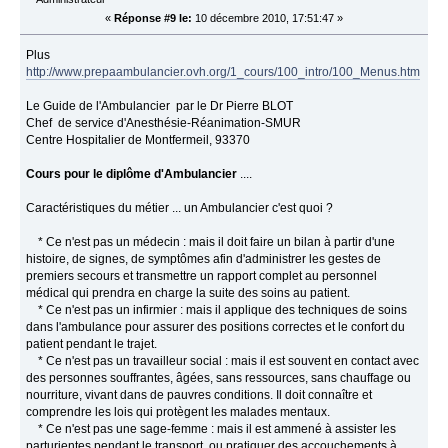
«
Réponse #9 le:
10 décembre 2010, 17:51:47 »
Plus
http://www.prepaambulancier.ovh.org/1_cours/100_intro/100_Menus.htm
Le Guide de l'Ambulancier par le Dr Pierre BLOT
Chef de service d'Anesthésie-Réanimation-SMUR
Centre Hospitalier de Montfermeil, 93370
Cours pour le diplôme d'Ambulancier
....
Caractéristiques du métier ... un Ambulancier c'est quoi ?
* Ce n'est pas un médecin : mais il doit faire un bilan à partir d'une
histoire, de signes, de symptômes afin d'administrer les gestes de
premiers secours et transmettre un rapport complet au personnel
médical qui prendra en charge la suite des soins au patient.
* Ce n'est pas un infirmier : mais il applique des techniques de soins
dans l'ambulance pour assurer des positions correctes et le confort du
patient pendant le trajet.
* Ce n'est pas un travailleur social : mais il est souvent en contact avec
des personnes souffrantes, âgées, sans ressources, sans chauffage ou
nourriture, vivant dans de pauvres conditions. Il doit connaître et
comprendre les lois qui protègent les malades mentaux.
* Ce n'est pas une sage-femme : mais il est ammené à assister les
parturientes pendant le transport, ou pratiquer des accouchements à