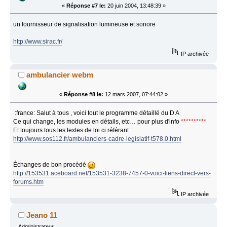
«
Réponse #7 le:
20 juin 2004, 13:48:39 »
un fournisseur de signalisation lumineuse et sonore
http://www.sirac.fr/
IP archivée
ambulancier webm
«
Réponse #8 le:
12 mars 2007, 07:44:02 »
:france: Salut à tous , voici tout le programme détaillé du D A
Ce qui change, les modules en détails, etc… pour plus d'info
**********
Et toujours tous les textes de loi ci référant :
http://www.sos112.fr/ambulanciers-cadre-legislatif-t578.0.html
Échanges de bon procédé
http://153531.aceboard.net/153531-3238-7457-0-voici-liens-direct-vers-
forums.htm
IP archivée
Jeano 11
Administrateur