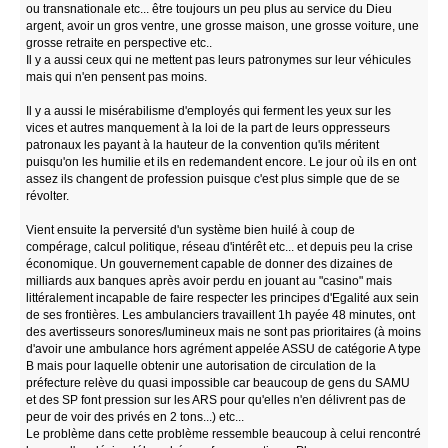
ou transnationale etc... être toujours un peu plus au service du Dieu
argent, avoir un gros ventre, une grosse maison, une grosse voiture, une
grosse retraite en perspective etc..
Il y a aussi ceux qui ne mettent pas leurs patronymes sur leur véhicules
mais qui n'en pensent pas moins.
Il y a aussi le misérabilisme d'employés qui ferment les yeux sur les
vices et autres manquement à la loi de la part de leurs oppresseurs
patronaux les payant à la hauteur de la convention qu'ils méritent
puisqu'on les humilie et ils en redemandent encore. Le jour où ils en ont
assez ils changent de profession puisque c'est plus simple que de se
révolter.
Vient ensuite la perversité d'un système bien huilé à coup de
compérage, calcul politique, réseau d'intérêt etc... et depuis peu la crise
économique. Un gouvernement capable de donner des dizaines de
milliards aux banques après avoir perdu en jouant au "casino" mais
littéralement incapable de faire respecter les principes d'Egalité aux sein
de ses frontières. Les ambulanciers travaillent 1h payée 48 minutes, ont
des avertisseurs sonores/lumineux mais ne sont pas prioritaires (à moins
d'avoir une ambulance hors agrément appelée ASSU de catégorie A type
B mais pour laquelle obtenir une autorisation de circulation de la
préfecture relève du quasi impossible car beaucoup de gens du SAMU
et des SP font pression sur les ARS pour qu'elles n'en délivrent pas de
peur de voir des privés en 2 tons...) etc...
Le problème dans cette problème ressemble beaucoup à celui rencontré