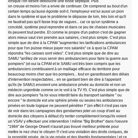
lorsque l'on désire débouché une fosse septique. Plus
on creuse et moins l'on a envie de continuer. On comprend au bout d'un
certain temps qu'aussi égoiste soit-il, l'employeur est lui aussi un pion
dans le système et que le problème le dépasse de loin, très loin et qu'il
ne faudrait pas qu'il fasse trop de vagues... car ce qu'un système a
concédé, système peut reprendre et dans ce jeu de chaises musicales
ils peuvent tout perdre. Et comme le propre d'un patron c'est de gagner
alors mieux vaut s'en prendre aux salaires, c'est plus simple. C'est plus
simple que de dire à la CPAM "augmentez les tarifications ambulances
pour que l'on puisse mieux payer nos salariés" ce à quoi la CPAM
répondra "les caisses sont vides". C'est plus simple que de dire au
SAMU "arrêtez de vous servir des ambulanciers pour faire la guerre aux
pompiers" (et oui la CPAM et le SAMU ont très bien compris que les
ambulanciers contribuaient à un maillage efficace du territoire pour
beaucoup moins cher que les pompiers... tout en garantissant des délais
d'intervention respectables... en se gardant bien de dire à l'appelant
qu'ils (le SAMU) envoient une ambulance privée au domicile et non un
médecin urgentiste comme on le voit à la TV !!!). C'est plus simple que de
dire aux pompiers "la loi vous interdit faire du transport sanitaire " ou
encore " le domicile est une sphère privée ou seules les ambulances
privées en toute logique ne peuvent pénétrer !" (en effet il n'est pas rare
de voir dans les campagnes des gendarmes jeter un coup d'oeil au
domicile des citoyens à défaut d'y renter complètement lorsqu'ils voient
un VSAV y effectuer une intervention ! même "Big Brother" dans l'oeuvre
"1984" de George Orwell n'aurait pas trouvé meilleur prétexte pour
mettre le nez chez le citoyen !!! c'est une violation des droits civiques, de
la propriété privée, de la vie privée et des libertés fondamentales ! et ce