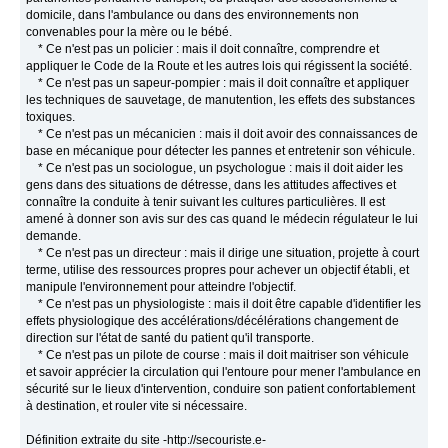
domicile, dans l'ambulance ou dans des environnements non
convenables pour la mère ou le bébé.
* Ce n'est pas un policier : mais il doit connaître, comprendre et
appliquer le Code de la Route et les autres lois qui régissent la société.
* Ce n'est pas un sapeur-pompier : mais il doit connaître et appliquer
les techniques de sauvetage, de manutention, les effets des substances
toxiques.
* Ce n'est pas un mécanicien : mais il doit avoir des connaissances de
base en mécanique pour détecter les pannes et entretenir son véhicule.
* Ce n'est pas un sociologue, un psychologue : mais il doit aider les
gens dans des situations de détresse, dans les attitudes affectives et
connaître la conduite à tenir suivant les cultures particulières. Il est
amené à donner son avis sur des cas quand le médecin régulateur le lui
demande.
* Ce n'est pas un directeur : mais il dirige une situation, projette à court
terme, utilise des ressources propres pour achever un objectif établi, et
manipule l'environnement pour atteindre l'objectif.
* Ce n'est pas un physiologiste : mais il doit être capable d'identifier les
effets physiologique des accélérations/décélérations changement de
direction sur l'état de santé du patient qu'il transporte.
* Ce n'est pas un pilote de course : mais il doit maitriser son véhicule
et savoir apprécier la circulation qui l'entoure pour mener l'ambulance en
sécurité sur le lieux d'intervention, conduire son patient confortablement
à destination, et rouler vite si nécessaire.
Définition extraite du site -http://secouriste.e-