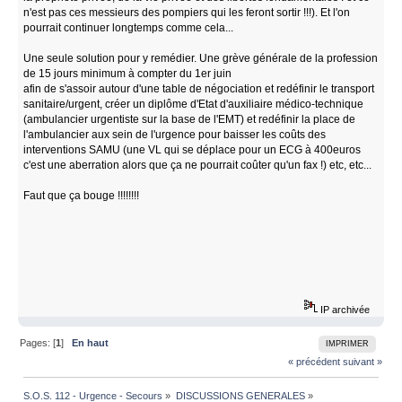
n'est pas ces messieurs des pompiers qui les feront sortir !!!). Et l'on
pourrait continuer longtemps comme cela...
Une seule solution pour y remédier. Une grève générale de la profession
de 15 jours minimum à compter du 1er juin
afin de s'assoir autour d'une table de négociation et redéfinir le transport
sanitaire/urgent, créer un diplôme d'Etat d'auxiliaire médico-technique
(ambulancier urgentiste sur la base de l'EMT) et redéfinir la place de
l'ambulancier aux sein de l'urgence pour baisser les coûts des
interventions SAMU (une VL qui se déplace pour un ECG à 400euros
c'est une aberration alors que ça ne pourrait coûter qu'un fax !) etc, etc...
Faut que ça bouge !!!!!!!!
IP archivée
Pages: [
1
]
En haut
IMPRIMER
« précédent
suivant »
S.O.S. 112 - Urgence - Secours
»
DISCUSSIONS GENERALES
»