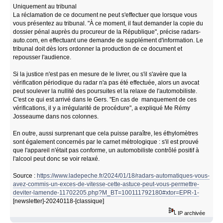
Uniquement au tribunal
La réclamation de ce document ne peut s'effectuer que lorsque vous
vous présentez au tribunal. "À ce moment, il faut demander la copie du
dossier pénal auprès du procureur de la République", précise radars-
auto.com, en effectuant une demande de supplément d'information. Le
tribunal doit dès lors ordonner la production de ce document et
repousser l'audience.
Si la justice n'est pas en mesure de le livrer, ou s'il s'avère que la
vérification périodique du radar n'a pas été effectuée, alors un avocat
peut soulever la nullité des poursuites et la relaxe de l'automobiliste.
C'est ce qui est arrivé dans le Gers. "En cas de manquement de ces
vérifications, il y a irrégularité de procédure", a expliqué Me Rémy
Josseaume dans nos colonnes.
En outre, aussi surprenant que cela puisse paraître, les éthylomètres
sont également concernés par le carnet métrologique : s'il est prouvé
que l'appareil n'était pas conforme, un automobiliste contrôlé positif à
l'alcool peut donc se voir relaxé.
Source :
https://www.ladepeche.fr/2024/01/18/radars-automatiques-vous-
avez-commis-un-exces-de-vitesse-cette-astuce-peut-vous-permettre-
deviter-lamende-11702205.php?M_BT=100111792180#xtor=EPR-1-
[newsletter]-20240118-[classique]
IP archivée