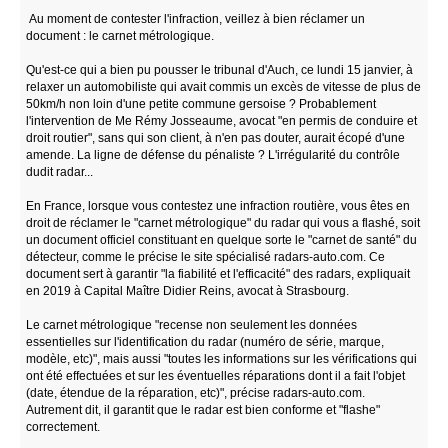
Au moment de contester l'infraction, veillez à bien réclamer un
document : le carnet métrologique.
Qu'est-ce qui a bien pu pousser le tribunal d'Auch, ce lundi 15 janvier, à
relaxer un automobiliste qui avait commis un excès de vitesse de plus de
50km/h non loin d'une petite commune gersoise ? Probablement
l'intervention de Me Rémy Josseaume, avocat "en permis de conduire et
droit routier", sans qui son client, à n'en pas douter, aurait écopé d'une
amende. La ligne de défense du pénaliste ? L'irrégularité du contrôle
dudit radar...
En France, lorsque vous contestez une infraction routière, vous êtes en
droit de réclamer le "carnet métrologique" du radar qui vous a flashé, soit
un document officiel constituant en quelque sorte le "carnet de santé" du
détecteur, comme le précise le site spécialisé radars-auto.com. Ce
document sert à garantir "la fiabilité et l'efficacité" des radars, expliquait
en 2019 à Capital Maître Didier Reins, avocat à Strasbourg.
Le carnet métrologique "recense non seulement les données
essentielles sur l'identification du radar (numéro de série, marque,
modèle, etc)", mais aussi "toutes les informations sur les vérifications qui
ont été effectuées et sur les éventuelles réparations dont il a fait l'objet
(date, étendue de la réparation, etc)", précise radars-auto.com.
Autrement dit, il garantit que le radar est bien conforme et "flashe"
correctement.