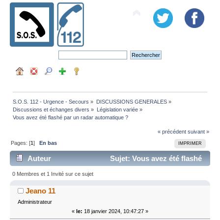
S.O.S. 112 - Urgence - Secours
»
DISCUSSIONS GENERALES
»
Discussions et échanges divers
»
Législation variée
»
Vous avez été flashé par un radar automatique ?
« précédent
suivant »
Pages: [
1
]
En bas
IMPRIMER
Auteur
Sujet: Vous avez été flashé
par un radar automatique ? (Lu 9052 fois)
0 Membres et 1 Invité sur ce sujet
Jeano 11
Administrateur
«
le:
18 janvier 2024, 10:47:27 »