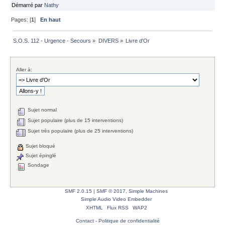
Démarré par
Nathy
Pages: [
1
]
En haut
S.O.S. 112 - Urgence - Secours
»
DIVERS
»
Livre d'Or
Aller à:
Sujet normal
Sujet populaire (plus de 15 interventions)
Sujet très populaire (plus de 25 interventions)
Sujet bloqué
Sujet épinglé
Sondage
SMF 2.0.15
|
SMF © 2017
,
Simple Machines
Simple Audio Video Embedder
XHTML
Flux RSS
WAP2
Contact
-
Politique de confidentialité