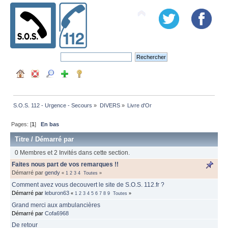
S.O.S. 112 - Urgence - Secours
»
DIVERS
»
Livre d'Or
Pages: [
1
]
En bas
Titre
/
Démarré par
0 Membres et 2 Invités dans cette section.
Faites nous part de vos remarques !!
Démarré par
gendy
«
1
2
3
4
Toutes
»
Comment avez vous decouvert le site de S.O.S. 112.fr ?
Démarré par
leburon63
«
1
2
3
4
5
6
7
8
9
Toutes
»
Grand merci aux ambulancières
Démarré par
Cofa6968
De retour