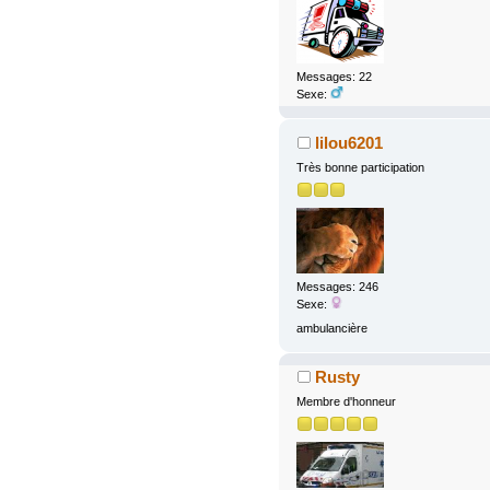
Messages: 22
Sexe:
lilou6201
Très bonne participation
Messages: 246
Sexe:
ambulancière
Rusty
Membre d'honneur