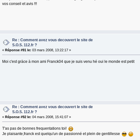
vos conseil et avis !!!
Re : Comment avez vous decouvert le site de
S.O.S. 112.fr ?
«
Réponse #91 le:
03 mars 2008, 13:22:17 »
Moi c'est gràce à mon ami Franck04 que je suis venu hé oui le monde est petit
Re : Comment avez vous decouvert le site de
S.O.S. 112.fr ?
«
Réponse #92 le:
04 mars 2008, 15:41:07 »
T'as pas de bonnes frequentations toi!
Je plaisante,franck est quelqu'un de passionné et plein de gentillesse