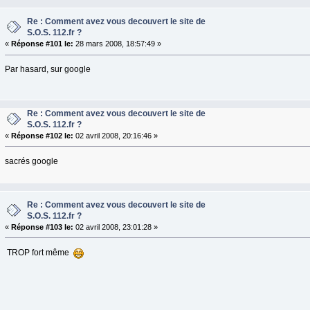
Re : Comment avez vous decouvert le site de
S.O.S. 112.fr ?
«
Réponse #101 le:
28 mars 2008, 18:57:49 »
Par hasard, sur google
Re : Comment avez vous decouvert le site de
S.O.S. 112.fr ?
«
Réponse #102 le:
02 avril 2008, 20:16:46 »
sacrés google
Re : Comment avez vous decouvert le site de
S.O.S. 112.fr ?
«
Réponse #103 le:
02 avril 2008, 23:01:28 »
TROP fort même