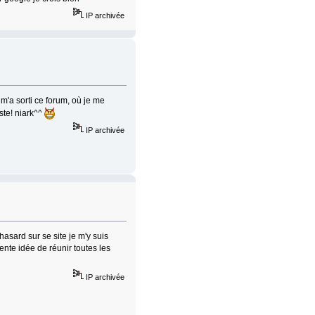
IP archivée
m'a sorti ce forum, où je me
este! niark^^
IP archivée
hasard sur se site je m'y suis
lente idée de réunir toutes les
IP archivée