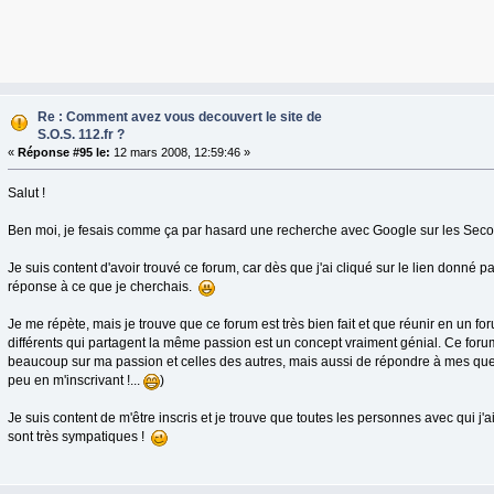
Re : Comment avez vous decouvert le site de
S.O.S. 112.fr ?
«
Réponse #95 le:
12 mars 2008, 12:59:46 »
Salut !
Ben moi, je fesais comme ça par hasard une recherche avec Google sur les Sec
Je suis content d'avoir trouvé ce forum, car dès que j'ai cliqué sur le lien donné p
réponse à ce que je cherchais.
Je me répète, mais je trouve que ce forum est très bien fait et que réunir en un f
différents qui partagent la même passion est un concept vraiment génial. Ce for
beaucoup sur ma passion et celles des autres, mais aussi de répondre à mes ques
peu en m'inscrivant !...
)
Je suis content de m'être inscris et je trouve que toutes les personnes avec qui j
sont très sympatiques !