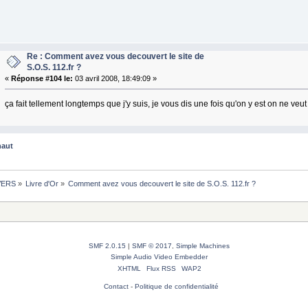
Re : Comment avez vous decouvert le site de
S.O.S. 112.fr ?
«
Réponse #104 le:
03 avril 2008, 18:49:09 »
ça fait tellement longtemps que j'y suis, je vous dis une fois qu'on y est on ne veut
haut
VERS
»
Livre d'Or
»
Comment avez vous decouvert le site de S.O.S. 112.fr ?
SMF 2.0.15
|
SMF © 2017
,
Simple Machines
Simple Audio Video Embedder
XHTML
Flux RSS
WAP2
Contact
-
Politique de confidentialité