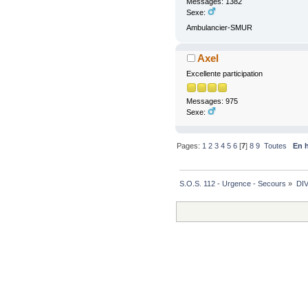
Messages: 1382
Sexe:
Ambulancier-SMUR
Axel
Excellente participation
Messages: 975
Sexe:
Pages:
1
2
3
4
5
6
[
7
]
8
9
Toutes
En 
S.O.S. 112 - Urgence - Secours
»
DI