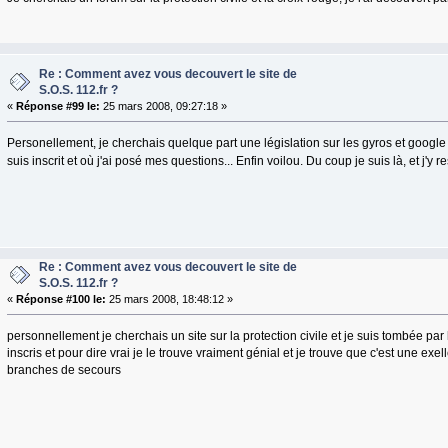
Re : Comment avez vous decouvert le site de
S.O.S. 112.fr ?
«
Réponse #99 le:
25 mars 2008, 09:27:18 »
Personellement, je cherchais quelque part une législation sur les gyros et google 
suis inscrit et où j'ai posé mes questions... Enfin voilou. Du coup je suis là, et j'y r
Re : Comment avez vous decouvert le site de
S.O.S. 112.fr ?
«
Réponse #100 le:
25 mars 2008, 18:48:12 »
personnellement je cherchais un site sur la protection civile et je suis tombée par 
inscris et pour dire vrai je le trouve vraiment génial et je trouve que c'est une exel
branches de secours