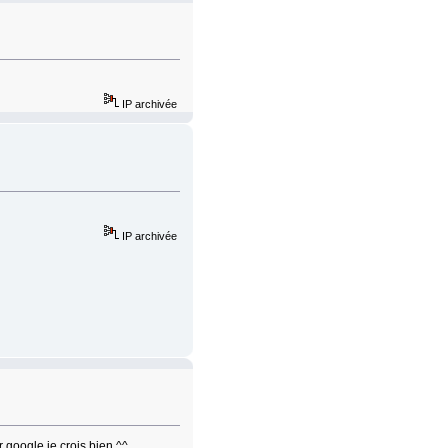
IP archivée
IP archivée
r google je crois bien ^^