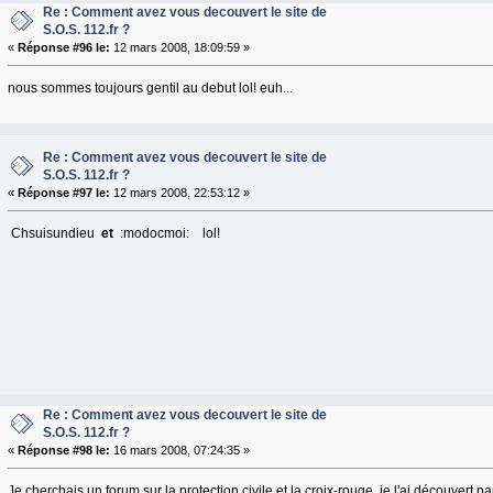
Re : Comment avez vous decouvert le site de
S.O.S. 112.fr ?
«
Réponse #96 le:
12 mars 2008, 18:09:59 »
nous sommes toujours gentil au debut lol! euh...
Re : Comment avez vous decouvert le site de
S.O.S. 112.fr ?
«
Réponse #97 le:
12 mars 2008, 22:53:12 »
Chsuisundieu
et
:modocmoi: lol!
Re : Comment avez vous decouvert le site de
S.O.S. 112.fr ?
«
Réponse #98 le:
16 mars 2008, 07:24:35 »
Je cherchais un forum sur la protection civile et la croix-rouge, je l'ai découvert pa