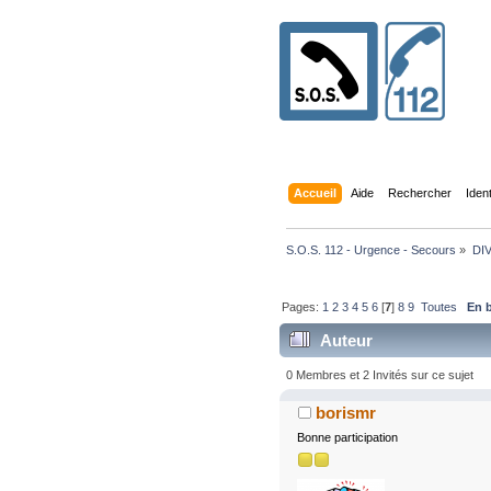
Accueil
Aide
Rechercher
Iden
S.O.S. 112 - Urgence - Secours
»
DI
Pages:
1
2
3
4
5
6
[
7
]
8
9
Toutes
En 
Auteur
0 Membres et 2 Invités sur ce sujet
borismr
Bonne participation