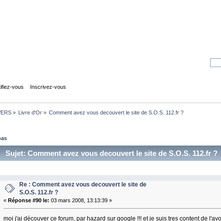
tifiez-vous
Inscrivez-vous
VERS
»
Livre d'Or
»
Comment avez vous decouvert le site de S.O.S. 112.fr ?
bas
Sujet: Comment avez vous decouvert le site de S.O.S. 112.fr ? 
Re : Comment avez vous decouvert le site de
S.O.S. 112.fr ?
«
Réponse #90 le:
03 mars 2008, 13:13:39 »
moi j'ai découver ce forum, par hazard sur google !!! et je suis tres content de l'avo