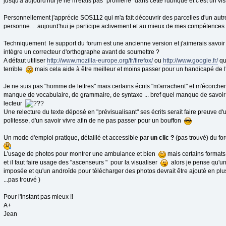
jusqu'à aujourd'hui je ne m'étais pas "promené" dans cette rubrique et c'est un vis
Personnellement j'apprécie SOS112 qui m'a fait découvrir des parcelles d'un au
personne.... aujourd'hui je participe activement et au mieux de mes compétence
Techniquement le support du forum est une ancienne version et j'aimerais savoir s
intègre un correcteur d'orthographe avant de soumettre ?
A défaut utiliser
http://www.mozilla-europe.org/fr/firefox/
ou
http://www.google.fr/
qu
terrible
mais cela aide à être meilleur et moins passer pour un handicapé de
Je ne suis pas "homme de lettres" mais certains écrits "m'arrachent" et m'écorchent 
manque de vocabulaire, de grammaire, de syntaxe ... bref quel manque de savoir v
lecteur
Une relecture du texte déposé en "prévisualisant" ses écrits serait faire preuve d'u
politesse, d'un savoir vivre afin de ne pas passer pour un bouffon
Un mode d'emploi pratique, détaillé et accessible par
un clic ?
(pas trouvé) du fo
L'usage de photos pour montrer une ambulance et bien
mais certains formats
et il faut faire usage des "ascenseurs " pour la visualiser
alors je pense qu'une
imposée et qu'un androïde pour télécharger des photos devrait être ajouté en plu
...pas trouvé )
Pour l'instant pas mieux !!
A+
Jean