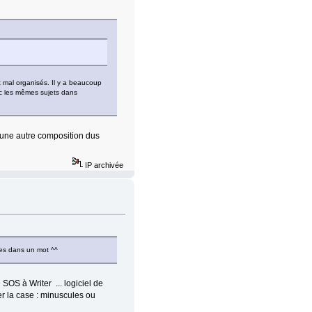
t mal organisés. Il y a beaucoup
ec les mêmes sujets dans
é une autre composition dus
IP archivée
ules dans un mot ^^
 SOS à Writer ... logiciel de
ier la case : minuscules ou