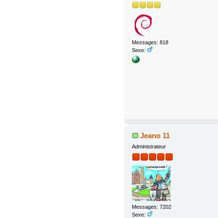
Messages: 818
Sexe:
Jeano 11
Administrateur
Messages: 7202
Sexe: