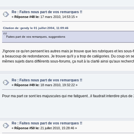
Re : Faites nous part de vos remarques !!
«
Réponse #48 le:
17 mars 2010, 14:53:15 »
Citation de: gendy le 01 juillet 2004, 11:09:46
Faites part de vos remarques, suggestions
J'ignore ce qu'en pensent les autres mais je trouve que les rubriques et les sous-
a beaucoup de redondances. Je trouve qu'il y a trop de catégories. Du coup on s
mêmes sujets dans différents sous-forums, ça nuit à la clarté ainsi qu'aux recherc
Re : Faites nous part de vos remarques !!
«
Réponse #49 le:
18 mars 2010, 19:32:22 »
Pour ma part ce sont les majuscules qui me fatiguent...il faudrait interdire plus 
Re : Faites nous part de vos remarques !!
«
Réponse #50 le:
21 juillet 2010, 15:28:46 »