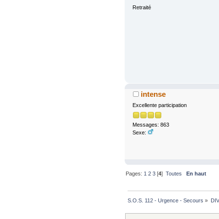
Retraité
intense
Excellente participation
Messages: 863
Sexe:
Pages:
1
2
3
[
4
]
Toutes
En haut
S.O.S. 112 - Urgence - Secours
»
DI