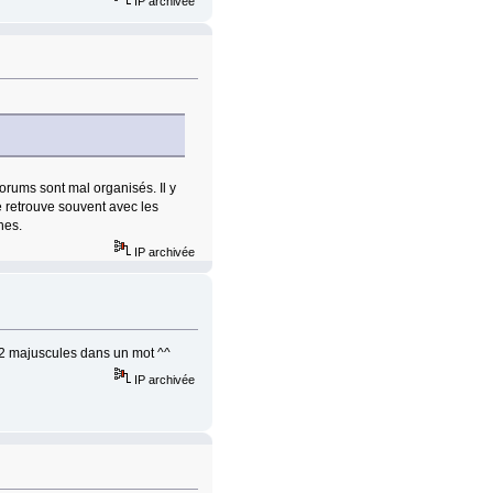
IP archivée
forums sont mal organisés. Il y
e retrouve souvent avec les
hes.
IP archivée
de 2 majuscules dans un mot ^^
IP archivée