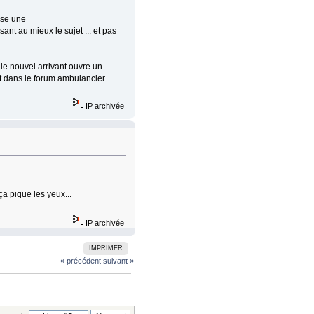
asse une
sant au mieux le sujet ... et pas
le nouvel arrivant ouvre un
tout dans le forum ambulancier
IP archivée
ça pique les yeux...
IP archivée
IMPRIMER
« précédent
suivant »