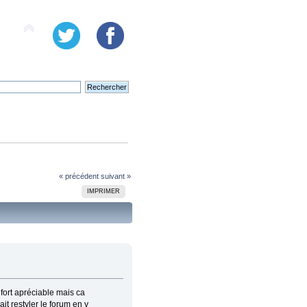
« précédent
suivant »
IMPRIMER
fort apréciable mais ca
it restyler le forum en y