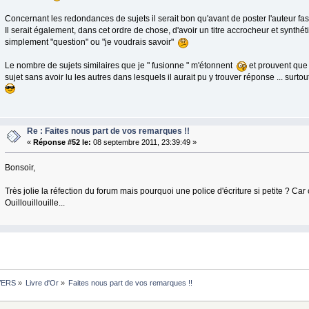
Concernant les redondances de sujets il serait bon qu'avant de poster l'auteur f
Il serait également, dans cet ordre de chose, d'avoir un titre accrocheur et synthéti
simplement "question" ou "je voudrais savoir"
Le nombre de sujets similaires que je " fusionne " m'étonnent
et prouvent que 
sujet sans avoir lu les autres dans lesquels il aurait pu y trouver réponse ... sur
Re : Faites nous part de vos remarques !!
«
Réponse #52 le:
08 septembre 2011, 23:39:49 »
Bonsoir,
Très jolie la réfection du forum mais pourquoi une police d'écriture si petite ? Car 
Ouillouillouille...
VERS
»
Livre d'Or
»
Faites nous part de vos remarques !!