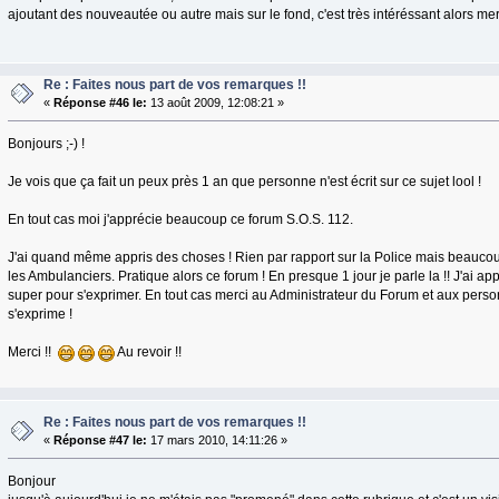
ajoutant des nouveautée ou autre mais sur le fond, c'est très intéréssant alors merc
Re : Faites nous part de vos remarques !!
«
Réponse #46 le:
13 août 2009, 12:08:21 »
Bonjours ;-) !
Je vois que ça fait un peux près 1 an que personne n'est écrit sur ce sujet lool !
En tout cas moi j'apprécie beaucoup ce forum S.O.S. 112.
J'ai quand même appris des choses ! Rien par rapport sur la Police mais beauco
les Ambulanciers. Pratique alors ce forum ! En presque 1 jour je parle la !! J'ai ap
super pour s'exprimer. En tout cas merci au Administrateur du Forum et aux pers
s'exprime !
Merci !!
Au revoir !!
Re : Faites nous part de vos remarques !!
«
Réponse #47 le:
17 mars 2010, 14:11:26 »
Bonjour