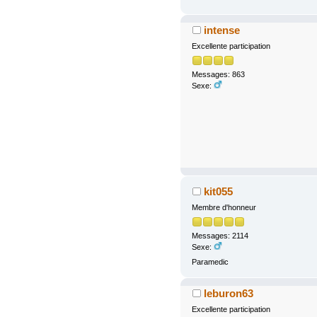
intense
Excellente participation
Messages: 863
Sexe:
kit055
Membre d'honneur
Messages: 2114
Sexe:
Paramedic
leburon63
Excellente participation