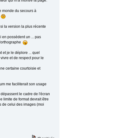
iteur qui m'a montré la page.
tre monde du secours à
s
i la version la plus récente
i en possèdent un ... pas
 l'orthographe
et je le déplore ... quel
ivre et de respect pour le
ne certaine courtoisie et
rum me faciliterait son usage
 dépassent le cadre de l'écran
 limite de format devrait être
s de celui des images (moi