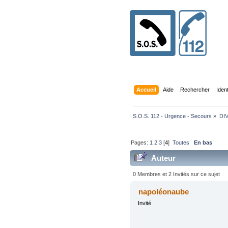
Accueil
Aide
Rechercher
Iden
S.O.S. 112 - Urgence - Secours
»
DI
Pages:
1
2
3
[
4
]
Toutes
En bas
Auteur
0 Membres et 2 Invités sur ce sujet
napoléonaube
Invité