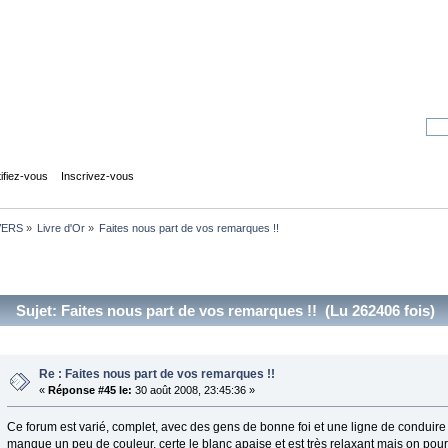
tifiez-vous
Inscrivez-vous
VERS
»
Livre d'Or
»
Faites nous part de vos remarques !!
Sujet: Faites nous part de vos remarques !! (Lu 262406 fois)
Re : Faites nous part de vos remarques !!
«
Réponse #45 le:
30 août 2008, 23:45:36 »
Ce forum est varié, complet, avec des gens de bonne foi et une ligne de conduire 
manque un peu de couleur, certe le blanc apaise et est très relaxant mais on poura