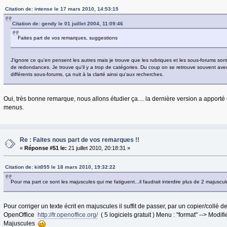
Citation de: intense le 17 mars 2010, 14:53:15
Citation de: gendy le 01 juillet 2004, 11:09:46
Faites part de vos remarques, suggestions
J'ignore ce qu'en pensent les autres mais je trouve que les rubriques et les sous-forums son
de redondances. Je trouve qu'il y a trop de catégories. Du coup on se retrouve souvent av
différents sous-forums, ça nuit à la clarté ainsi qu'aux recherches.
Oui, très bonne remarque, nous allons étudier ça.... la dernière version a apport
menus.
Re : Faites nous part de vos remarques !!
«
Réponse #51 le:
21 juillet 2010, 20:18:31 »
Citation de: kit055 le 18 mars 2010, 19:32:22
Pour ma part ce sont les majuscules qui me fatiguent...il faudrait interdire plus de 2 majusc
Pour corriger un texte écrit en majuscules il suffit de passer, par un copier/collé de
OpenOffice
http://fr.openoffice.org/
( 5 logiciels gratuit ) Menu : "format" --> Modif
Majuscules