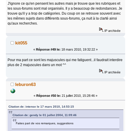
J'ignore ce qu'en pensent les autres mais je trouve que les rubriques et
les sous-forums sont mal organisés. Il y a beaucoup de redondances. Je
trouve qu'il y a trop de catégories. Du coup on se retrouve souvent avec
les mêmes sujets dans différents sous-forums, ça nuit à la clarté ainsi
qu'aux recherches.
IP archivée
kit055
«
Réponse #49 le:
18 mars 2010, 19:32:22 »
Pour ma part ce sont les majuscules qui me fatiguent...il faudrait interdire
plus de 2 majuscules dans un mot ^^
IP archivée
leburon63
«
Réponse #50 le:
21 juillet 2010, 15:28:46 »
Citation de: intense le 17 mars 2010, 14:53:15
Citation de: gendy le 01 juillet 2004, 11:09:46
Faites part de vos remarques, suggestions