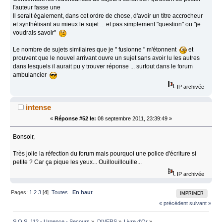
l'auteur fasse une
Il serait également, dans cet ordre de chose, d'avoir un titre accrocheur
et synthétisant au mieux le sujet ... et pas simplement "question" ou "je
voudrais savoir"
Le nombre de sujets similaires que je " fusionne " m'étonnent
et
prouvent que le nouvel arrivant ouvre un sujet sans avoir lu les autres
dans lesquels il aurait pu y trouver réponse ... surtout dans le forum
ambulancier
IP archivée
intense
«
Réponse #52 le:
08 septembre 2011, 23:39:49 »
Bonsoir,
Très jolie la réfection du forum mais pourquoi une police d'écriture si
petite ? Car ça pique les yeux... Ouillouillouille...
IP archivée
Pages:
1
2
3
[
4
]
Toutes
En haut
IMPRIMER
« précédent
suivant »
S.O.S. 112 - Urgence - Secours
»
DIVERS
»
Livre d'Or
»