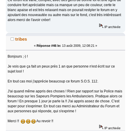
conduire fort apréciable mais ca manque un peu de couleur, certe le
blanc apaise et est très relaxant mais on pourait restyler le forum en y
ajoutant des nouveautée ou autre mais sur le fond, c'est très intéréssant
alors merci de l'avoir créer!
IP archivée
tribes
«
Réponse #46 le:
13 août 2009, 12:08:21 »
Bonjours ;-) !
Je vois que ça fait un peux près 1 an que personne n'est écrit sur ce
sujet lool !
En tout cas moi j'apprécie beaucoup ce forum S.O.S. 112.
J'ai quand même appris des choses ! Rien par rapport sur la Police mais
beaucoup sur les Sapeurs Pompiers les Ambulanciers. Pratique alors ce
forum ! En presque 1 jour je parle la !! J'ai appris assez de chose. C'est
super pour s'exprimer. En tout cas merci au Administrateur du Forum et
aux personnes qui réponde, qui s'exprime !
Merci !!
Au revoir !!
IP archivée