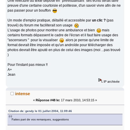
Une relecture du texte déposé en "prévisualisant" ses écrits serait faire
preuve d'une certaine courtoisie et politesse, d'un savoir vivre afin de ne
pas passer pour un bouffon
Un mode d'emploi pratique, détaillé et accessible par
un clic ?
(pas
trouvé) du forum me faciliterait son usage
L'usage de photos pour montrer une ambulance et bien
mais
certains formats dépassent le cadre de l'écran et il faut faire usage des
"ascenseurs " pour la visualiser
alors je pense qu'une limite de
format devrait être imposée et qu'un androïde pour télécharger des
photos devrait être ajouté en plus de celui des images (moi ...pas trouvé
)
Pour l'instant pas mieux !!
A+
Jean
IP archivée
intense
«
Réponse #48 le:
17 mars 2010, 14:53:15 »
Citation de: gendy le 01 juillet 2004, 11:09:46
Faites part de vos remarques, suggestions