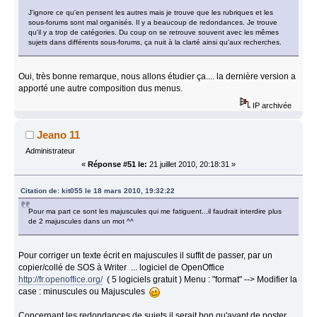
J'ignore ce qu'en pensent les autres mais je trouve que les rubriques et les
sous-forums sont mal organisés. Il y a beaucoup de redondances. Je trouve
qu'il y a trop de catégories. Du coup on se retrouve souvent avec les mêmes
sujets dans différents sous-forums, ça nuit à la clarté ainsi qu'aux recherches.
Oui, très bonne remarque, nous allons étudier ça.... la dernière version a
apporté une autre composition dus menus.
IP archivée
Jeano 11
Administrateur
«
Réponse #51 le:
21 juillet 2010, 20:18:31 »
Citation de: kit055 le 18 mars 2010, 19:32:22
Pour ma part ce sont les majuscules qui me fatiguent...il faudrait interdire plus
de 2 majuscules dans un mot ^^
Pour corriger un texte écrit en majuscules il suffit de passer, par un
copier/collé de SOS à Writer ... logiciel de OpenOffice
http://fr.openoffice.org/
( 5 logiciels gratuit ) Menu : "format" --> Modifier la
case : minuscules ou Majuscules
Concernant les redondances de sujets il serait bon qu'avant de poster