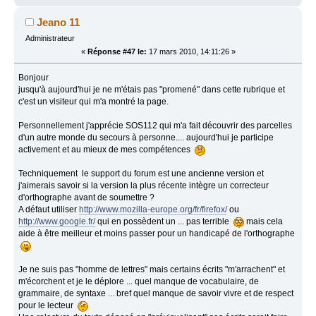
Jeano 11
Administrateur
«
Réponse #47 le:
17 mars 2010, 14:11:26 »
Bonjour
jusqu'à aujourd'hui je ne m'étais pas "promené" dans cette rubrique et
c'est un visiteur qui m'a montré la page.
Personnellement j'apprécie SOS112 qui m'a fait découvrir des parcelles
d'un autre monde du secours à personne.... aujourd'hui je participe
activement et au mieux de mes compétences
Techniquement le support du forum est une ancienne version et
j'aimerais savoir si la version la plus récente intègre un correcteur
d'orthographe avant de soumettre ?
A défaut utiliser
http://www.mozilla-europe.org/fr/firefox/
ou
http://www.google.fr/
qui en possèdent un ... pas terrible
mais cela
aide à être meilleur et moins passer pour un handicapé de l'orthographe
Je ne suis pas "homme de lettres" mais certains écrits "m'arrachent" et
m'écorchent et je le déplore ... quel manque de vocabulaire, de
grammaire, de syntaxe ... bref quel manque de savoir vivre et de respect
pour le lecteur