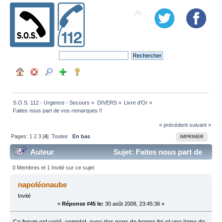
S.O.S. 112 - Urgence - Secours
»
DIVERS
»
Livre d'Or
»
Faites nous part de vos remarques !!
« précédent
suivant »
Pages:
1
2
3
[
4
]
Toutes
En bas
IMPRIMER
Auteur
Sujet: Faites nous part de
vos remarques !! (Lu 262478 fois)
0 Membres et 1 Invité sur ce sujet
napoléonaube
Invité
«
Réponse #45 le:
30 août 2008, 23:45:36 »
Ce forum est varié, complet, avec des gens de bonne foi et une ligne de