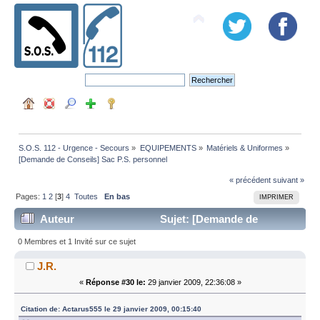
S.O.S. 112 - Urgence - Secours
»
EQUIPEMENTS
»
Matériels & Uniformes
»
[Demande de Conseils] Sac P.S. personnel 
« précédent
suivant »
Pages:
1
2
[
3
]
4
Toutes
En bas
IMPRIMER
Auteur
Sujet: [Demande de
Conseils] Sac P.S. personnel (Lu 107147 fois)
0 Membres et 1 Invité sur ce sujet
J.R.
«
Réponse #30 le:
29 janvier 2009, 22:36:08 »
Citation de: Actarus555 le 29 janvier 2009, 00:15:40