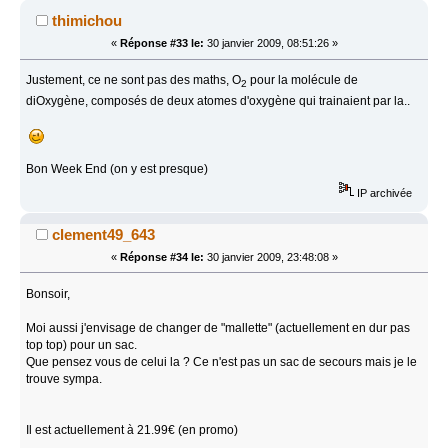
thimichou
«
Réponse #33 le:
30 janvier 2009, 08:51:26 »
Justement, ce ne sont pas des maths, O
pour la molécule de
2
diOxygène, composés de deux atomes d'oxygène qui trainaient par la..
Bon Week End (on y est presque)
IP archivée
clement49_643
«
Réponse #34 le:
30 janvier 2009, 23:48:08 »
Bonsoir,
Moi aussi j'envisage de changer de "mallette" (actuellement en dur pas
top top) pour un sac.
Que pensez vous de celui la ? Ce n'est pas un sac de secours mais je le
trouve sympa.
Il est actuellement à 21.99€ (en promo)