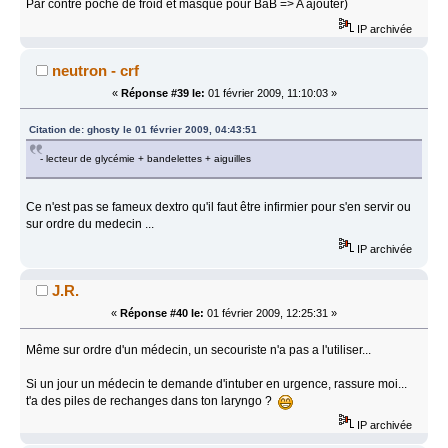
Par contre poche de froid et masque pour BaB => A ajouter)
IP archivée
neutron - crf
«
Réponse #39 le:
01 février 2009, 11:10:03 »
Citation de: ghosty le 01 février 2009, 04:43:51
- lecteur de glycémie + bandelettes + aiguilles
Ce n'est pas se fameux dextro qu'il faut être infirmier pour s'en servir ou
sur ordre du medecin ...
IP archivée
J.R.
«
Réponse #40 le:
01 février 2009, 12:25:31 »
Même sur ordre d'un médecin, un secouriste n'a pas a l'utiliser...
Si un jour un médecin te demande d'intuber en urgence, rassure moi...
t'a des piles de rechanges dans ton laryngo ?
IP archivée