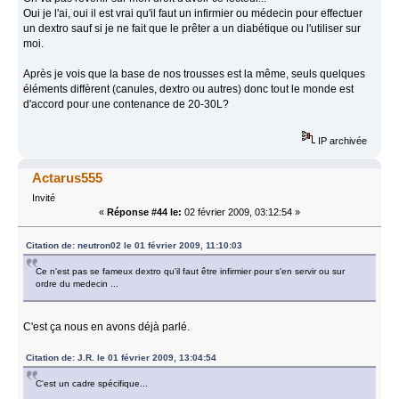
Oui je l'ai, oui il est vrai qu'il faut un infirmier ou médecin pour effectuer
un dextro sauf si je ne fait que le prêter a un diabétique ou l'utiliser sur
moi.
Après je vois que la base de nos trousses est la même, seuls quelques
éléments diffèrent (canules, dextro ou autres) donc tout le monde est
d'accord pour une contenance de 20-30L?
IP archivée
Actarus555
Invité
«
Réponse #44 le:
02 février 2009, 03:12:54 »
Citation de: neutron02 le 01 février 2009, 11:10:03
Ce n'est pas se fameux dextro qu'il faut être infirmier pour s'en servir ou sur
ordre du medecin ...
C'est ça nous en avons déjà parlé.
Citation de: J.R. le 01 février 2009, 13:04:54
C'est un cadre spécifique...