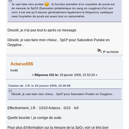
Je vais faire mon puriste
: la fonction première d'un oxymètre de pouls est
de mesurer la SpO2 (Saturation périphérique du sang en oxygène) d'où son
nom, il est vrai qu'il mesure généralement également la fréquence cardiaque
mais l'oxymètre de pouls est avant tout un saturomètre.
Désolé, je n'ai pas tout lu après ce message.
Désolé, je vais faire mon chieur... SpO² pour Saturation Pulsée en
Oxygène...
IP archivée
Actarus555
Invité
«
Réponse #31 le:
29 janvier 2009, 22:53:33 »
Citation de: J.R. le 29 janvier 2009, 22:36:08
Désolé, je vais faire mon chieur... SpO² pour Saturation Pulsée en Oxygène...
Effectivement, J.R. : 10/10 Actarus : 0/10 lol!
Quelle bourde !, je corrige de suite.
Pour plus d'information sur la mesure de la SpO
voir ce très bon
2