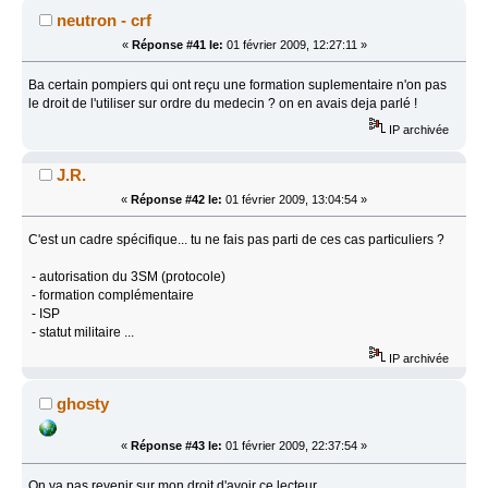
neutron - crf
«
Réponse #41 le:
01 février 2009, 12:27:11 »
Ba certain pompiers qui ont reçu une formation suplementaire n'on pas
le droit de l'utiliser sur ordre du medecin ? on en avais deja parlé !
IP archivée
J.R.
«
Réponse #42 le:
01 février 2009, 13:04:54 »
C'est un cadre spécifique... tu ne fais pas parti de ces cas particuliers ?
- autorisation du 3SM (protocole)
- formation complémentaire
- ISP
- statut militaire ...
IP archivée
ghosty
«
Réponse #43 le:
01 février 2009, 22:37:54 »
On va pas revenir sur mon droit d'avoir ce lecteur...