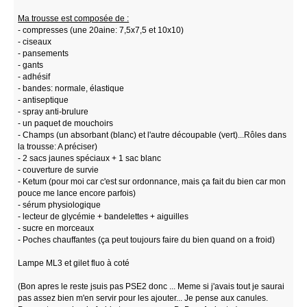
Ma trousse est composée de :
- compresses (une 20aine: 7,5x7,5 et 10x10)
- ciseaux
- pansements
- gants
- adhésif
- bandes: normale, élastique
- antiseptique
- spray anti-brulure
- un paquet de mouchoirs
- Champs (un absorbant (blanc) et l'autre découpable (vert)...Rôles dans
la trousse: A préciser)
- 2 sacs jaunes spéciaux + 1 sac blanc
- couverture de survie
- Ketum (pour moi car c'est sur ordonnance, mais ça fait du bien car mon
pouce me lance encore parfois)
- sérum physiologique
- lecteur de glycémie + bandelettes + aiguilles
- sucre en morceaux
- Poches chauffantes (ça peut toujours faire du bien quand on a froid)
Lampe ML3 et gilet fluo à coté
(Bon apres le reste jsuis pas PSE2 donc ... Meme si j'avais tout je saurai
pas assez bien m'en servir pour les ajouter... Je pense aux canules.