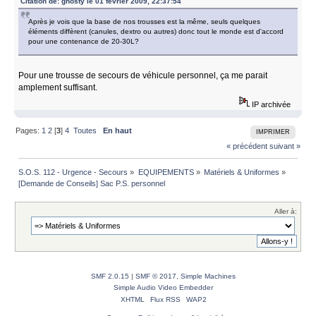
Citation de: ghosty le 01 février 2009, 22:37:54
Après je vois que la base de nos trousses est la même, seuls quelques
éléments diffèrent (canules, dextro ou autres) donc tout le monde est d'accord
pour une contenance de 20-30L?
Pour une trousse de secours de véhicule personnel, ça me parait
amplement suffisant.
IP archivée
Pages:
1
2
[
3
]
4
Toutes
En haut
IMPRIMER
« précédent
suivant »
S.O.S. 112 - Urgence - Secours
»
EQUIPEMENTS
»
Matériels & Uniformes
»
[Demande de Conseils] Sac P.S. personnel 
Aller à:
SMF 2.0.15
|
SMF © 2017
,
Simple Machines
Simple Audio Video Embedder
XHTML
Flux RSS
WAP2