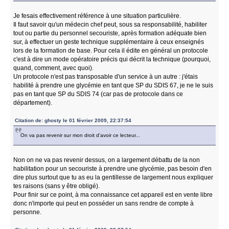
Je fesais effectivement référence à une situation particulière.
Il faut savoir qu'un médecin chef peut, sous sa responsabilité, habiliter
tout ou partie du personnel secouriste, après formation adéquate bien
sur, à effectuer un geste technique supplémentaire à ceux enseignés
lors de la formation de base. Pour cela il édite en général un protocole
c'est à dire un mode opératoire précis qui décrit la technique (pourquoi,
quand, comment, avec quoi).
Un protocole n'est pas transposable d'un service à un autre : j'étais
habilité à prendre une glycémie en tant que SP du SDIS 67, je ne le suis
pas en tant que SP du SDIS 74 (car pas de protocole dans ce
département).
Citation de: ghosty le 01 février 2009, 22:37:54
On va pas revenir sur mon droit d'avoir ce lecteur...
Non on ne va pas revenir dessus, on a largement débattu de la non
habilitation pour un secouriste à prendre une glycémie, pas besoin d'en
dire plus surtout que tu as eu la gentillesse de largement nous expliquer
tes raisons (sans y être obligé).
Pour finir sur ce point, à ma connaissance cet appareil est en vente libre
donc n'importe qui peut en posséder un sans rendre de compte à
personne.