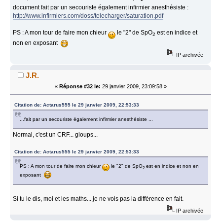
document fait par un secouriste également infirmier anesthésiste :
http://www.infirmiers.com/doss/telecharger/saturation.pdf
PS : A mon tour de faire mon chieur
le "2" de SpO
est en indice et
2
non en exposant
IP archivée
J.R.
«
Réponse #32 le:
29 janvier 2009, 23:09:58 »
Citation de: Actarus555 le 29 janvier 2009, 22:53:33
...fait par un secouriste également infirmier anesthésiste ...
Normal, c'est un CRF... gloups...
Citation de: Actarus555 le 29 janvier 2009, 22:53:33
PS : A mon tour de faire mon chieur
le "2" de SpO
est en indice et non en
2
exposant
Si tu le dis, moi et les maths... je ne vois pas la différence en fait.
IP archivée