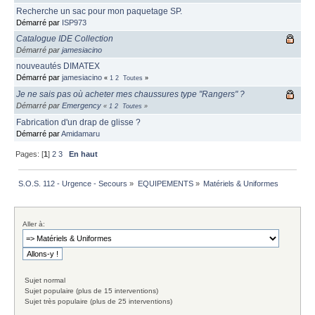
Recherche un sac pour mon paquetage SP.
Démarré par
ISP973
Catalogue IDE Collection
Démarré par
jamesiacino
nouveautés DIMATEX
Démarré par
jamesiacino
«
1
2
Toutes
»
Je ne sais pas où acheter mes chaussures type "Rangers" ?
Démarré par
Emergency
«
1
2
Toutes
»
Fabrication d'un drap de glisse ?
Démarré par
Amidamaru
Pages: [
1
]
2
3
En haut
S.O.S. 112 - Urgence - Secours
»
EQUIPEMENTS
»
Matériels & Uniformes
Aller à:
Sujet normal
Sujet populaire (plus de 15 interventions)
Sujet très populaire (plus de 25 interventions)