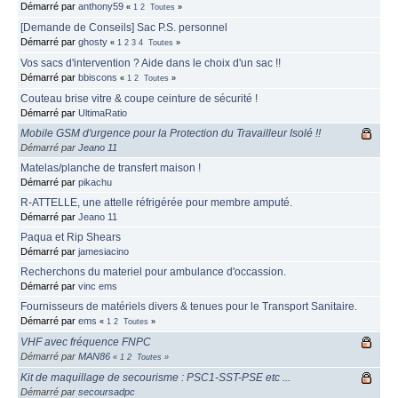
Démarré par
anthony59
«
1
2
Toutes
»
[Demande de Conseils] Sac P.S. personnel
Démarré par
ghosty
«
1
2
3
4
Toutes
»
Vos sacs d'intervention ? Aide dans le choix d'un sac !!
Démarré par
bbiscons
«
1
2
Toutes
»
Couteau brise vitre & coupe ceinture de sécurité !
Démarré par
UltimaRatio
Mobile GSM d'urgence pour la Protection du Travailleur Isolé !!
Démarré par
Jeano 11
Matelas/planche de transfert maison !
Démarré par
pikachu
R-ATTELLE, une attelle réfrigérée pour membre amputé.
Démarré par
Jeano 11
Paqua et Rip Shears
Démarré par
jamesiacino
Recherchons du materiel pour ambulance d'occassion.
Démarré par
vinc ems
Fournisseurs de matériels divers & tenues pour le Transport Sanitaire.
Démarré par
ems
«
1
2
Toutes
»
VHF avec fréquence FNPC
Démarré par
MAN86
«
1
2
Toutes
»
Kit de maquillage de secourisme : PSC1-SST-PSE etc ...
Démarré par
secoursadpc