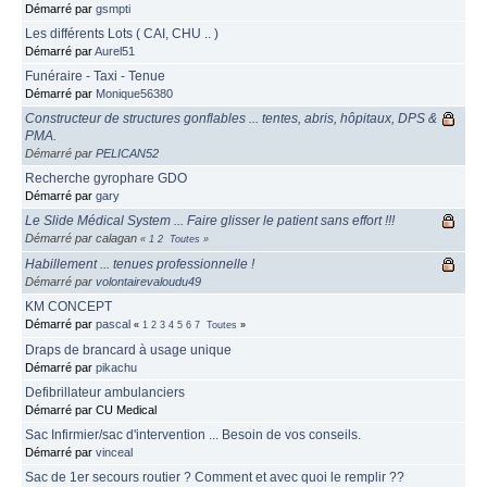
Démarré par
gsmpti
Les différents Lots ( CAI, CHU .. )
Démarré par
Aurel51
Funéraire - Taxi - Tenue
Démarré par
Monique56380
Constructeur de structures gonflables ... tentes, abris, hôpitaux, DPS &
PMA.
Démarré par
PELICAN52
Recherche gyrophare GDO
Démarré par
gary
Le Slide Médical System ... Faire glisser le patient sans effort !!!
Démarré par calagan
«
1
2
Toutes
»
Habillement ... tenues professionnelle !
Démarré par
volontairevaloudu49
KM CONCEPT
Démarré par
pascal
«
1
2
3
4
5
6
7
Toutes
»
Draps de brancard à usage unique
Démarré par
pikachu
Defibrillateur ambulanciers
Démarré par CU Medical
Sac Infirmier/sac d'intervention ... Besoin de vos conseils.
Démarré par
vinceal
Sac de 1er secours routier ? Comment et avec quoi le remplir ??