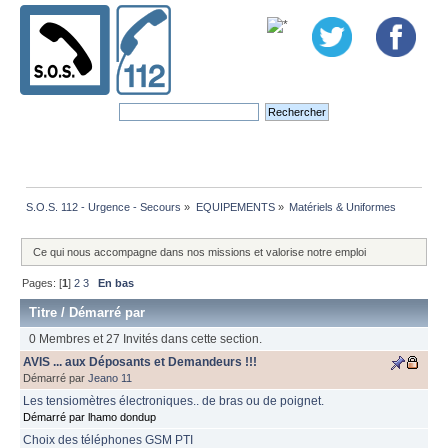
S.O.S. 112 - Urgence - Secours
»
EQUIPEMENTS
»
Matériels & Uniformes
Ce qui nous accompagne dans nos missions et valorise notre emploi
Pages: [
1
]
2
3
En bas
Titre
/
Démarré par
0 Membres et 27 Invités dans cette section.
AVIS ... aux Déposants et Demandeurs !!!
Démarré par
Jeano 11
Les tensiomètres électroniques.. de bras ou de poignet.
Démarré par lhamo dondup
Choix des téléphones GSM PTI