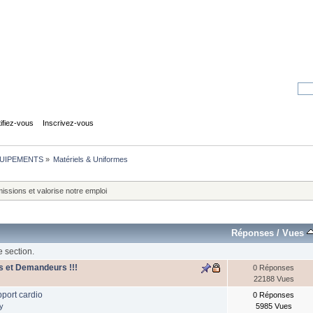
tifiez-vous
Inscrivez-vous
UIPEMENTS
»
Matériels & Uniformes
sions et valorise notre emploi
Réponses
/
Vues
e section.
ts et Demandeurs !!!
0 Réponses
22188 Vues
port cardio
0 Réponses
y
5985 Vues