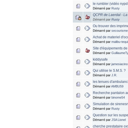
le rumbler (vidéo nypd
Démarré par
Rusty
QCPR de Laerdal - La R
Démarré par
Rusty
Ou trouver des imprim
Démarré par
secourisme
Achat de materiel d'oc
Démarré par
malibu-tequi
Site d'équipements de 
Démarré par
GuillaumeTy
kiddysafe
Démarré par
jamesiacino
Qui utilise le S.M.S. ?
Démarré par
J.R.
les tenues d'ambulanc
Démarré par
AMBU59
Recherche pantalon a
Démarré par
binome54
Simulation de sirenesn
Démarré par
Rusty
Question sur les susp
Démarré par
JSA Lionel
cherche prestataire ox