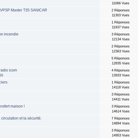
11066 Vues
r VPSP Master T35 SANICAR
2 Réponses
11303 Vues
1 Réponses
11937 Vues
on incendie
3 Réponses
12134 Vues
2 Réponses
12363 Vues
5 Réponses
12835 Vues
 radio icom
4 Réponses
26
13933 Vues
ciers
1 Réponses
14118 Vues
3 Réponses
14411 Vues
nsfert maison !
3 Réponses
14614 Vues
irculation et la sécurité.
7 Réponses
14894 Vues
3 Réponses
14953 Vues