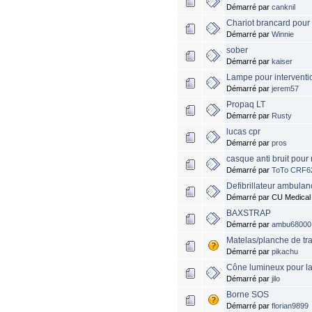
Démarré par
canknil
Chariot brancard pou
Démarré par
Winnie
sober
Démarré par
kaiser
Lampe pour interventi
Démarré par
jerem57
Propaq LT
Démarré par
Rusty
lucas cpr
Démarré par
pros
casque anti bruit pour
Démarré par
ToTo CRF6
Defibrillateur ambulan
Démarré par CU Medical
BAXSTRAP
Démarré par
ambu68000
Matelas/planche de tra
Démarré par
pikachu
Cône lumineux pour la c
Démarré par
jilo
Borne SOS
Démarré par
florian9899