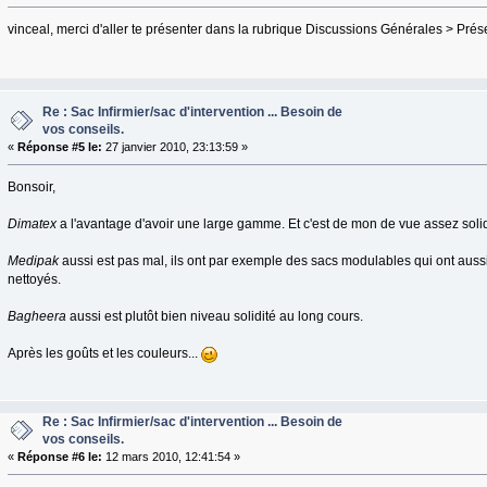
vinceal, merci d'aller te présenter dans la rubrique Discussions Générales > Pré
Re : Sac Infirmier/sac d'intervention ... Besoin de
vos conseils.
«
Réponse #5 le:
27 janvier 2010, 23:13:59 »
Bonsoir,
Dimatex
a l'avantage d'avoir une large gamme. Et c'est de mon de vue assez sol
Medipak
aussi est pas mal, ils ont par exemple des sacs modulables qui ont aussi
nettoyés.
Bagheera
aussi est plutôt bien niveau solidité au long cours.
Après les goûts et les couleurs...
Re : Sac Infirmier/sac d'intervention ... Besoin de
vos conseils.
«
Réponse #6 le:
12 mars 2010, 12:41:54 »