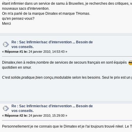
étant infirmier dans un service de samu à Bruxelles, je recherches des critiques, v
nouveaux sacs d'intervention.
On m'a parlé de la marque Dinatex et marque THomas.
qu'en pensez-vous?
Merci
Re : Sac Infirmier/sac d'intervention ... Besoin de
vos conseils.
«
Réponse #1 le:
24 janvier 2010, 14:53:43 »
Dimatex,rien à redire,nombre de services de secours français en sont équipés
quotidien en smur.
C'est solide,pratique,bien conçu,modulable selon les besoins. Seul le prix est un
Re : Sac Infirmier/sac d'intervention ... Besoin de
vos conseils.
«
Réponse #2 le:
24 janvier 2010, 15:29:00 »
Personnellement je ne connais que le Dimatex et je l'ai toujours trouvé nikel. Le 