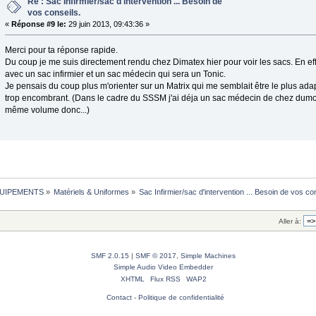
Re : Sac Infirmier/sac d'intervention ... Besoin de
vos conseils.
«
Réponse #9 le:
29 juin 2013, 09:43:36 »
Merci pour ta réponse rapide.
Du coup je me suis directement rendu chez Dimatex hier pour voir les sacs. En eff
avec un sac infirmier et un sac médecin qui sera un Tonic.
Je pensais du coup plus m'orienter sur un Matrix qui me semblait être le plus ada
trop encombrant. (Dans le cadre du SSSM j'ai déja un sac médecin de chez dumont 
même volume donc...)
UIPEMENTS
»
Matériels & Uniformes
»
Sac Infirmier/sac d'intervention ... Besoin de vos con
Aller à:
SMF 2.0.15
|
SMF © 2017
,
Simple Machines
Simple Audio Video Embedder
XHTML
Flux RSS
WAP2
Contact
-
Politique de confidentialité