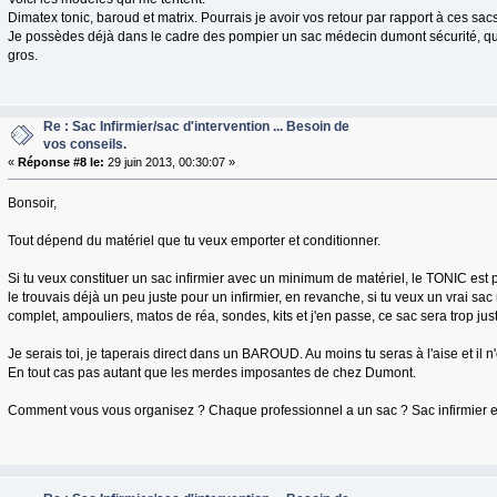
Dimatex tonic, baroud et matrix. Pourrais je avoir vos retour par rapport à ces sacs
Je possèdes déjà dans le cadre des pompier un sac médecin dumont sécurité, qui 
gros.
Re : Sac Infirmier/sac d'intervention ... Besoin de
vos conseils.
«
Réponse #8 le:
29 juin 2013, 00:30:07 »
Bonsoir,
Tout dépend du matériel que tu veux emporter et conditionner.
Si tu veux constituer un sac infirmier avec un minimum de matériel, le TONIC est pas 
le trouvais déjà un peu juste pour un infirmier, en revanche, si tu veux un vrai sa
complet, ampouliers, matos de réa, sondes, kits et j'en passe, ce sac sera trop jus
Je serais toi, je taperais direct dans un BAROUD. Au moins tu seras à l'aise et il 
En tout cas pas autant que les merdes imposantes de chez Dumont.
Comment vous vous organisez ? Chaque professionnel a un sac ? Sac infirmier e