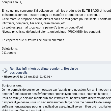
bonjour à tous,
En ce qui me concerne, j'ai déja eu en main les produits de ELITE BAGS et ils on
Très professionnels, ils sont conçu de manière ergonomique et technique.
Cette marque propose des malettes et sacs de tout genre pour le secteur santé/ho
infirmiers, pompiers, 1er soins, réanimation, etc.
La web est pas mal ... ça vaut la peine d'y jeter un coup d'oeil.
Niveau prix, ils se défendent bien ... en belgique, PROXIGEN les vendent.
En espérant que tu trouves ce que tu cherches ...
Salutations.
911people
Re : Sac Infirmier/sac d'intervention ... Besoin de
vos conseils.
«
Réponse #7 le:
28 juin 2013, 11:40:01 »
Bonjour à tous,
Je me permets de poster ce message car j'aurais une question. Un ami médecin 
amener à médicaliser des événements sportifs type endurokid, courses à pieds, Bi
Pour ce faire je dois me monter un sac infirmier et j'hesites entre différents modè
d’impératif, je désire juste un sac suffisamment large pour me permettre de trans
suffisamment pratique pour une utilisation assez intuitive en milieu pré hospitalier
Voici les modèles qui me tentent: