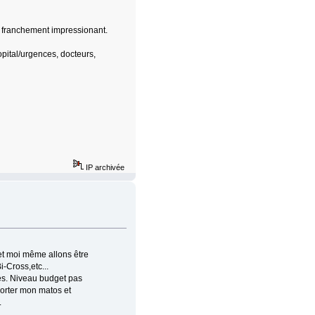
t franchement impressionant.
pital/urgences, docteurs,
IP archivée
et moi même allons être
-Cross,etc...
les. Niveau budget pas
porter mon matos et
.