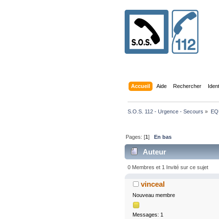
Accueil
Aide
Rechercher
Iden
S.O.S. 112 - Urgence - Secours
»
EQ
Pages: [
1
]
En bas
Auteur
0 Membres et 1 Invité sur ce sujet
vinceal
Nouveau membre
Messages: 1