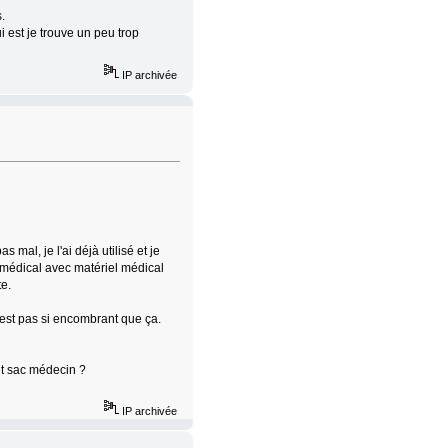
.
est je trouve un peu trop
IP archivée
mal, je l'ai déjà utilisé et je
c médical avec matériel médical
te.
n'est pas si encombrant que ça.
t sac médecin ?
IP archivée