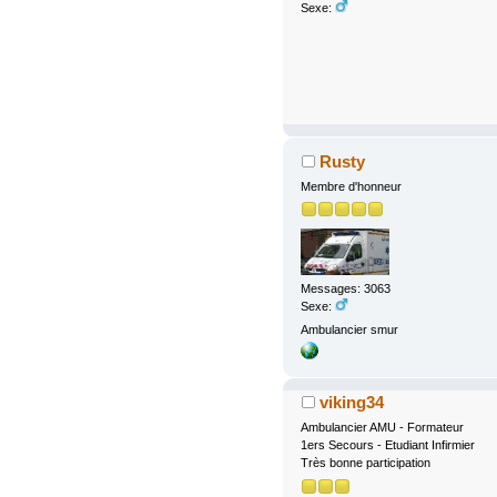
Sexe:
Rusty
Membre d'honneur
Messages: 3063
Sexe:
Ambulancier smur
viking34
Ambulancier AMU - Formateur
1ers Secours - Etudiant Infirmier
Très bonne participation