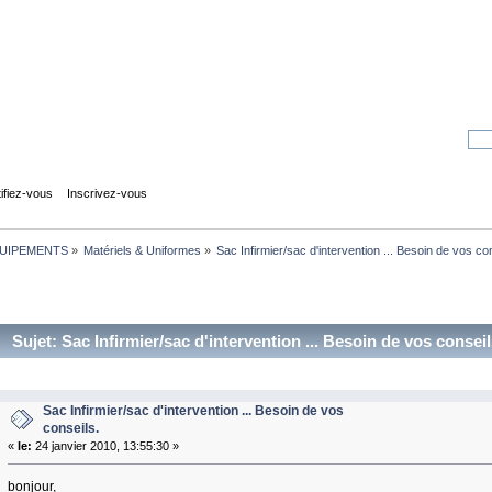
tifiez-vous
Inscrivez-vous
UIPEMENTS
»
Matériels & Uniformes
»
Sac Infirmier/sac d'intervention ... Besoin de vos con
Sujet: Sac Infirmier/sac d'intervention ... Besoin de vos conseil
Sac Infirmier/sac d'intervention ... Besoin de vos
conseils.
«
le:
24 janvier 2010, 13:55:30 »
bonjour,