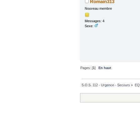
Romain313
Nouveau membre
Messages: 4
Sexe:
Pages: [
1
]
En haut
S.O.S. 112 - Urgence - Secours
»
EQ