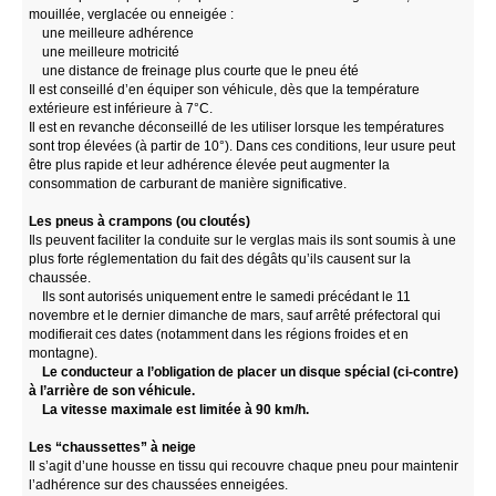
mouillée, verglacée ou enneigée :
une meilleure adhérence
une meilleure motricité
une distance de freinage plus courte que le pneu été
Il est conseillé d’en équiper son véhicule, dès que la température
extérieure est inférieure à 7°C.
Il est en revanche déconseillé de les utiliser lorsque les températures
sont trop élevées (à partir de 10°). Dans ces conditions, leur usure peut
être plus rapide et leur adhérence élevée peut augmenter la
consommation de carburant de manière significative.
Les pneus à crampons (ou cloutés)
Ils peuvent faciliter la conduite sur le verglas mais ils sont soumis à une
plus forte réglementation du fait des dégâts qu’ils causent sur la
chaussée.
Ils sont autorisés uniquement entre le samedi précédant le 11
novembre et le dernier dimanche de mars, sauf arrêté préfectoral qui
modifierait ces dates (notamment dans les régions froides et en
montagne).
Le conducteur a l’obligation de placer un disque spécial (ci-contre)
à l’arrière de son véhicule.
La vitesse maximale est limitée à 90 km/h.
Les “chaussettes” à neige
Il s’agit d’une housse en tissu qui recouvre chaque pneu pour maintenir
l’adhérence sur des chaussées enneigées.