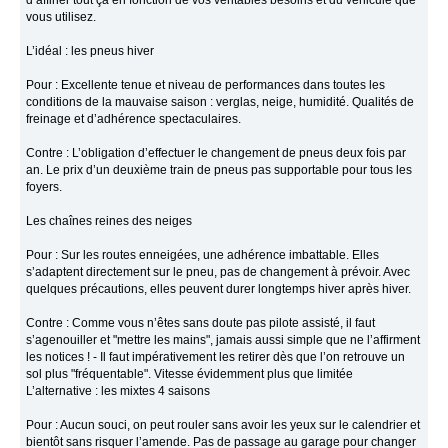
d’affiner tout ça en fonction de vos véritables besoins et du véhicule que
vous utilisez.
L’idéal : les pneus hiver
Pour : Excellente tenue et niveau de performances dans toutes les
conditions de la mauvaise saison : verglas, neige, humidité. Qualités de
freinage et d’adhérence spectaculaires.
Contre : L’obligation d’effectuer le changement de pneus deux fois par
an. Le prix d’un deuxième train de pneus pas supportable pour tous les
foyers.
Les chaînes reines des neiges
Pour : Sur les routes enneigées, une adhérence imbattable. Elles
s’adaptent directement sur le pneu, pas de changement à prévoir. Avec
quelques précautions, elles peuvent durer longtemps hiver après hiver.
Contre : Comme vous n’êtes sans doute pas pilote assisté, il faut
s’agenouiller et "mettre les mains", jamais aussi simple que ne l’affirment
les notices ! - Il faut impérativement les retirer dès que l’on retrouve un
sol plus "fréquentable". Vitesse évidemment plus que limitée
L’alternative : les mixtes 4 saisons
Pour : Aucun souci, on peut rouler sans avoir les yeux sur le calendrier et
bientôt sans risquer l’amende. Pas de passage au garage pour changer