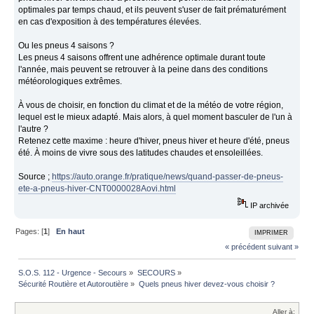
optimales par temps chaud, et ils peuvent s'user de fait prématurément
en cas d'exposition à des températures élevées.
Ou les pneus 4 saisons ?
Les pneus 4 saisons offrent une adhérence optimale durant toute
l'année, mais peuvent se retrouver à la peine dans des conditions
météorologiques extrêmes.
À vous de choisir, en fonction du climat et de la météo de votre région,
lequel est le mieux adapté. Mais alors, à quel moment basculer de l'un à
l'autre ?
Retenez cette maxime : heure d'hiver, pneus hiver et heure d'été, pneus
été. À moins de vivre sous des latitudes chaudes et ensoleillées.
Source ;
https://auto.orange.fr/pratique/news/quand-passer-de-pneus-
ete-a-pneus-hiver-CNT0000028Aovi.html
IP archivée
Pages: [
1
]
En haut
IMPRIMER
« précédent
suivant »
S.O.S. 112 - Urgence - Secours
»
SECOURS
»
Sécurité Routière et Autoroutière
»
Quels pneus hiver devez-vous choisir ? 
Aller à: