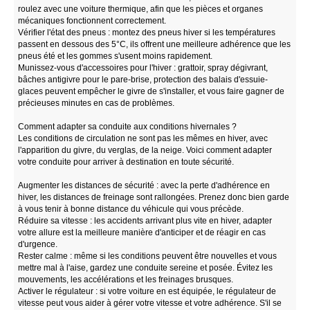
roulez avec une voiture thermique, afin que les pièces et organes
mécaniques fonctionnent correctement.
Vérifier l'état des pneus : montez des pneus hiver si les températures
passent en dessous des 5°C, ils offrent une meilleure adhérence que les
pneus été et les gommes s'usent moins rapidement.
Munissez-vous d'accessoires pour l'hiver : grattoir, spray dégivrant,
bâches antigivre pour le pare-brise, protection des balais d'essuie-
glaces peuvent empêcher le givre de s'installer, et vous faire gagner de
précieuses minutes en cas de problèmes.
Comment adapter sa conduite aux conditions hivernales ?
Les conditions de circulation ne sont pas les mêmes en hiver, avec
l'apparition du givre, du verglas, de la neige. Voici comment adapter
votre conduite pour arriver à destination en toute sécurité.
Augmenter les distances de sécurité : avec la perte d'adhérence en
hiver, les distances de freinage sont rallongées. Prenez donc bien garde
à vous tenir à bonne distance du véhicule qui vous précède.
Réduire sa vitesse : les accidents arrivant plus vite en hiver, adapter
votre allure est la meilleure manière d'anticiper et de réagir en cas
d'urgence.
Rester calme : même si les conditions peuvent être nouvelles et vous
mettre mal à l'aise, gardez une conduite sereine et posée. Évitez les
mouvements, les accélérations et les freinages brusques.
Activer le régulateur : si votre voiture en est équipée, le régulateur de
vitesse peut vous aider à gérer votre vitesse et votre adhérence. S'il se