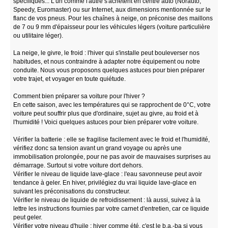
spécifiques... L'un comme l'autre s'achètent en centre auto (Norauto,
Speedy, Euromaster) ou sur Internet, aux dimensions mentionnée sur le
flanc de vos pneus. Pour les chaînes à neige, on préconise des maillons
de 7 ou 9 mm d'épaisseur pour les véhicules légers (voiture particulière
ou utilitaire léger).
La neige, le givre, le froid : l'hiver qui s'installe peut bouleverser nos
habitudes, et nous contraindre à adapter notre équipement ou notre
conduite. Nous vous proposons quelques astuces pour bien préparer
votre trajet, et voyager en toute quiétude.
Comment bien préparer sa voiture pour l'hiver ?
En cette saison, avec les températures qui se rapprochent de 0°C, votre
voiture peut souffrir plus que d'ordinaire, sujet au givre, au froid et à
l'humidité ! Voici quelques astuces pour bien préparer votre voiture.
Vérifier la batterie : elle se fragilise facilement avec le froid et l'humidité,
vérifiez donc sa tension avant un grand voyage ou après une
immobilisation prolongée, pour ne pas avoir de mauvaises surprises au
démarrage. Surtout si votre voiture dort dehors.
Vérifier le niveau de liquide lave-glace : l'eau savonneuse peut avoir
tendance à geler. En hiver, privilégiez du vrai liquide lave-glace en
suivant les préconisations du constructeur.
Vérifier le niveau de liquide de refroidissement : là aussi, suivez à la
lettre les instructions fournies par votre carnet d'entretien, car ce liquide
peut geler.
Vérifier votre niveau d'huile : hiver comme été, c'est le b.a.-ba si vous