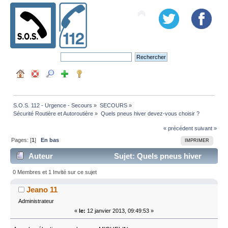
S.O.S. 112 - Urgence - Secours
»
SECOURS
»
Sécurité Routière et Autoroutière
»
Quels pneus hiver devez-vous choisir ? 
« précédent
suivant »
Pages: [
1
]
En bas
IMPRIMER
Auteur
Sujet: Quels pneus hiver
devez-vous choisir ? (Lu 113467 fois)
0 Membres et 1 Invité sur ce sujet
Jeano 11
Administrateur
«
le:
12 janvier 2013, 09:49:53 »