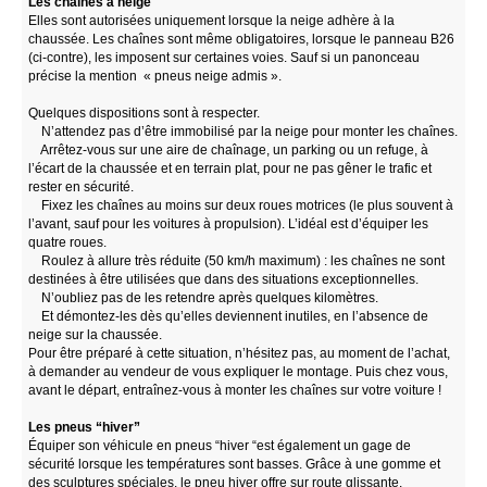
Les chaînes à neige
Elles sont autorisées uniquement lorsque la neige adhère à la
chaussée. Les chaînes sont même obligatoires, lorsque le panneau B26
(ci-contre), les imposent sur certaines voies. Sauf si un panonceau
précise la mention « pneus neige admis ».
Quelques dispositions sont à respecter.
N’attendez pas d’être immobilisé par la neige pour monter les chaînes.
Arrêtez-vous sur une aire de chaînage, un parking ou un refuge, à
l’écart de la chaussée et en terrain plat, pour ne pas gêner le trafic et
rester en sécurité.
Fixez les chaînes au moins sur deux roues motrices (le plus souvent à
l’avant, sauf pour les voitures à propulsion). L’idéal est d’équiper les
quatre roues.
Roulez à allure très réduite (50 km/h maximum) : les chaînes ne sont
destinées à être utilisées que dans des situations exceptionnelles.
N’oubliez pas de les retendre après quelques kilomètres.
Et démontez-les dès qu’elles deviennent inutiles, en l’absence de
neige sur la chaussée.
Pour être préparé à cette situation, n’hésitez pas, au moment de l’achat,
à demander au vendeur de vous expliquer le montage. Puis chez vous,
avant le départ, entraînez-vous à monter les chaînes sur votre voiture !
Les pneus “hiver”
Équiper son véhicule en pneus “hiver “est également un gage de
sécurité lorsque les températures sont basses. Grâce à une gomme et
des sculptures spéciales, le pneu hiver offre sur route glissante,