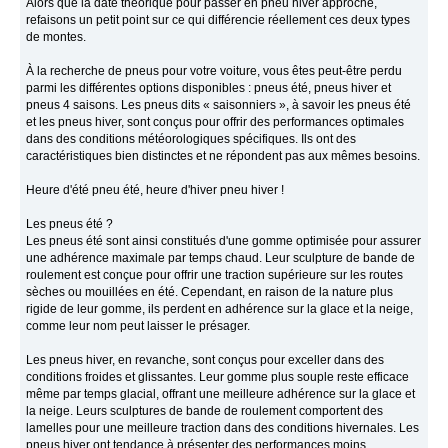
Alors que la date théorique pour passer en pneu hiver approche,
refaisons un petit point sur ce qui différencie réellement ces deux types
de montes.
À la recherche de pneus pour votre voiture, vous êtes peut-être perdu
parmi les différentes options disponibles : pneus été, pneus hiver et
pneus 4 saisons. Les pneus dits « saisonniers », à savoir les pneus été
et les pneus hiver, sont conçus pour offrir des performances optimales
dans des conditions météorologiques spécifiques. Ils ont des
caractéristiques bien distinctes et ne répondent pas aux mêmes besoins.
Heure d'été pneu été, heure d'hiver pneu hiver !
Les pneus été ?
Les pneus été sont ainsi constitués d'une gomme optimisée pour assurer
une adhérence maximale par temps chaud. Leur sculpture de bande de
roulement est conçue pour offrir une traction supérieure sur les routes
sèches ou mouillées en été. Cependant, en raison de la nature plus
rigide de leur gomme, ils perdent en adhérence sur la glace et la neige,
comme leur nom peut laisser le présager.
Les pneus hiver, en revanche, sont conçus pour exceller dans des
conditions froides et glissantes. Leur gomme plus souple reste efficace
même par temps glacial, offrant une meilleure adhérence sur la glace et
la neige. Leurs sculptures de bande de roulement comportent des
lamelles pour une meilleure traction dans des conditions hivernales. Les
pneus hiver ont tendance à présenter des performances moins