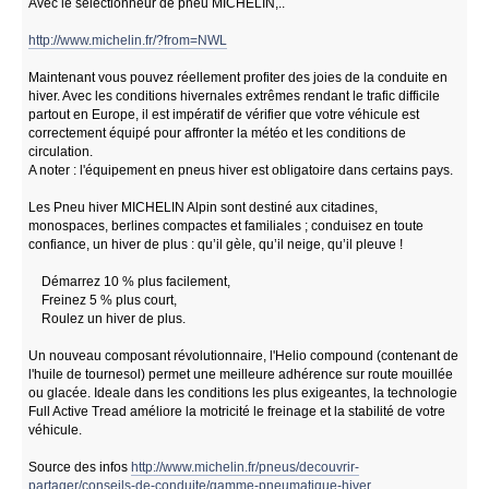
Avec le sélectionneur de pneu MICHELIN,..
http://www.michelin.fr/?from=NWL
Maintenant vous pouvez réellement profiter des joies de la conduite en
hiver. Avec les conditions hivernales extrêmes rendant le trafic difficile
partout en Europe, il est impératif de vérifier que votre véhicule est
correctement équipé pour affronter la météo et les conditions de
circulation.
A noter : l'équipement en pneus hiver est obligatoire dans certains pays.
Les Pneu hiver MICHELIN Alpin sont destiné aux citadines,
monospaces, berlines compactes et familiales ; conduisez en toute
confiance, un hiver de plus : qu’il gèle, qu’il neige, qu’il pleuve !
Démarrez 10 % plus facilement,
Freinez 5 % plus court,
Roulez un hiver de plus.
Un nouveau composant révolutionnaire, l'Helio compound (contenant de
l'huile de tournesol) permet une meilleure adhérence sur route mouillée
ou glacée. Ideale dans les conditions les plus exigeantes, la technologie
Full Active Tread améliore la motricité le freinage et la stabilité de votre
véhicule.
Source des infos
http://www.michelin.fr/pneus/decouvrir-
partager/conseils-de-conduite/gamme-pneumatique-hiver