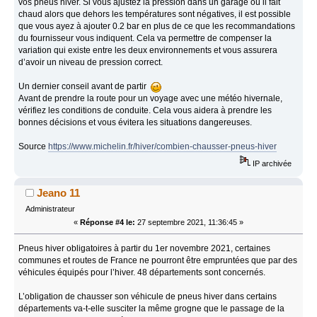
vos pneus hiver. Si vous ajustez la pression dans un garage où il fait
chaud alors que dehors les températures sont négatives, il est possible
que vous ayez à ajouter 0.2 bar en plus de ce que les recommandations
du fournisseur vous indiquent. Cela va permettre de compenser la
variation qui existe entre les deux environnements et vous assurera
d’avoir un niveau de pression correct.
Un dernier conseil avant de partir
Avant de prendre la route pour un voyage avec une météo hivernale,
vérifiez les conditions de conduite. Cela vous aidera à prendre les
bonnes décisions et vous évitera les situations dangereuses.
Source
https://www.michelin.fr/hiver/combien-chausser-pneus-hiver
IP archivée
Jeano 11
Administrateur
«
Réponse #4 le:
27 septembre 2021, 11:36:45 »
Pneus hiver obligatoires à partir du 1er novembre 2021, certaines
communes et routes de France ne pourront être empruntées que par des
véhicules équipés pour l’hiver. 48 départements sont concernés.
L’obligation de chausser son véhicule de pneus hiver dans certains
départements va-t-elle susciter la même grogne que le passage de la