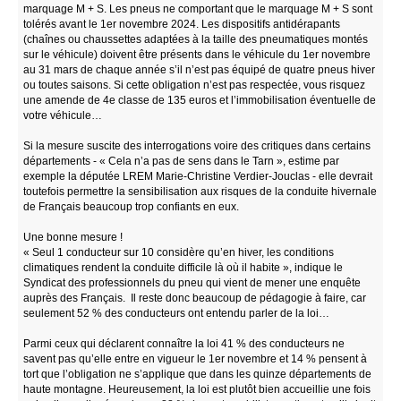
marquage M + S. Les pneus ne comportant que le marquage M + S sont
tolérés avant le 1er novembre 2024. Les dispositifs antidérapants
(chaînes ou chaussettes adaptées à la taille des pneumatiques montés
sur le véhicule) doivent être présents dans le véhicule du 1er novembre
au 31 mars de chaque année s’il n’est pas équipé de quatre pneus hiver
ou toutes saisons. Si cette obligation n’est pas respectée, vous risquez
une amende de 4e classe de 135 euros et l’immobilisation éventuelle de
votre véhicule…
Si la mesure suscite des interrogations voire des critiques dans certains
départements - « Cela n’a pas de sens dans le Tarn », estime par
exemple la députée LREM Marie-Christine Verdier-Jouclas - elle devrait
toutefois permettre la sensibilisation aux risques de la conduite hivernale
de Français beaucoup trop confiants en eux.
Une bonne mesure !
« Seul 1 conducteur sur 10 considère qu’en hiver, les conditions
climatiques rendent la conduite difficile là où il habite », indique le
Syndicat des professionnels du pneu qui vient de mener une enquête
auprès des Français. Il reste donc beaucoup de pédagogie à faire, car
seulement 52 % des conducteurs ont entendu parler de la loi…
Parmi ceux qui déclarent connaître la loi 41 % des conducteurs ne
savent pas qu’elle entre en vigueur le 1er novembre et 14 % pensent à
tort que l’obligation ne s’applique que dans les quinze départements de
haute montagne. Heureusement, la loi est plutôt bien accueillie une fois