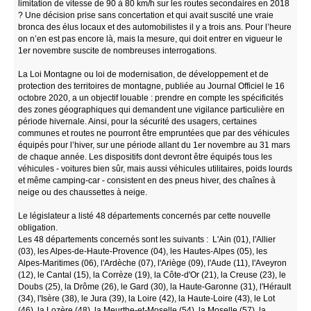
limitation de vitesse de 90 à 80 km/h sur les routes secondaires en 2018
? Une décision prise sans concertation et qui avait suscité une vraie
bronca des élus locaux et des automobilistes il y a trois ans. Pour l’heure
on n’en est pas encore là, mais la mesure, qui doit entrer en vigueur le
1er novembre suscite de nombreuses interrogations.
La Loi Montagne ou loi de modernisation, de développement et de
protection des territoires de montagne, publiée au Journal Officiel le 16
octobre 2020, a un objectif louable : prendre en compte les spécificités
des zones géographiques qui demandent une vigilance particulière en
période hivernale. Ainsi, pour la sécurité des usagers, certaines
communes et routes ne pourront être empruntées que par des véhicules
équipés pour l’hiver, sur une période allant du 1er novembre au 31 mars
de chaque année. Les dispositifs dont devront être équipés tous les
véhicules - voitures bien sûr, mais aussi véhicules utilitaires, poids lourds
et même camping-car - consistent en des pneus hiver, des chaînes à
neige ou des chaussettes à neige.
Le législateur a listé 48 départements concernés par cette nouvelle
obligation.
Les 48 départements concernés sont les suivants : L'Ain (01), l'Allier
(03), les Alpes-de-Haute-Provence (04), les Hautes-Alpes (05), les
Alpes-Maritimes (06), l'Ardèche (07), l'Ariège (09), l'Aude (11), l'Aveyron
(12), le Cantal (15), la Corrèze (19), la Côte-d'Or (21), la Creuse (23), le
Doubs (25), la Drôme (26), le Gard (30), la Haute-Garonne (31), l'Hérault
(34), l'Isère (38), le Jura (39), la Loire (42), la Haute-Loire (43), le Lot
(46), la Lozère (48), la Meurthe-et-Moselle (54), la Moselle (57), la