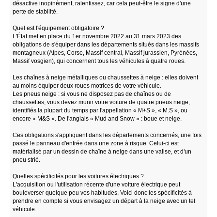
désactive inopinément, ralentissez, car cela peut-être le signe d'une
perte de stabilité.
Quel est l'équipement obligatoire ?
L'État met en place du 1er novembre 2022 au 31 mars 2023 des
obligations de s'équiper dans les départements situés dans les massifs
montagneux (Alpes, Corse, Massif central, Massif jurassien, Pyrénées,
Massif vosgien), qui concernent tous les véhicules à quatre roues.
Les chaînes à neige métalliques ou chaussettes à neige : elles doivent
au moins équiper deux roues motrices de votre véhicule.
Les pneus neige : si vous ne disposez pas de chaînes ou de
chaussettes, vous devez munir votre voiture de quatre pneus neige,
identifiés la plupart du temps par l'appellation « M+S », « M.S », ou
encore « M&S ». De l'anglais « Mud and Snow » : boue et neige.
Ces obligations s'appliquent dans les départements concernés, une fois
passé le panneau d'entrée dans une zone à risque. Celui-ci est
matérialisé par un dessin de chaîne à neige dans une valise, et d'un
pneu strié.
Quelles spécificités pour les voitures électriques ?
L'acquisition ou l'utilisation récente d'une voiture électrique peut
bouleverser quelque peu vos habitudes. Voici donc les spécificités à
prendre en compte si vous envisagez un départ à la neige avec un tel
véhicule.