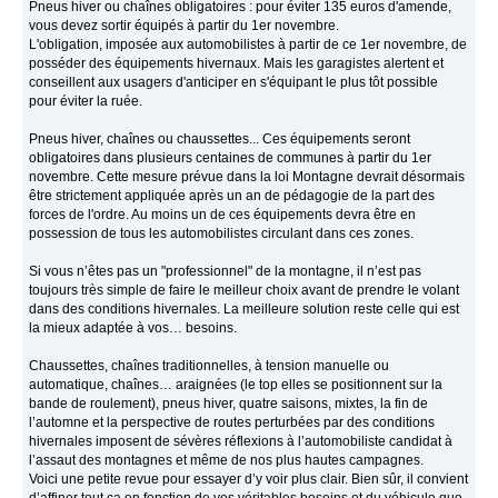
Pneus hiver ou chaînes obligatoires : pour éviter 135 euros d'amende,
vous devez sortir équipés à partir du 1er novembre.
L'obligation, imposée aux automobilistes à partir de ce 1er novembre, de
posséder des équipements hivernaux. Mais les garagistes alertent et
conseillent aux usagers d'anticiper en s'équipant le plus tôt possible
pour éviter la ruée.
Pneus hiver, chaînes ou chaussettes... Ces équipements seront
obligatoires dans plusieurs centaines de communes à partir du 1er
novembre. Cette mesure prévue dans la loi Montagne devrait désormais
être strictement appliquée après un an de pédagogie de la part des
forces de l'ordre. Au moins un de ces équipements devra être en
possession de tous les automobilistes circulant dans ces zones.
Si vous n’êtes pas un "professionnel" de la montagne, il n’est pas
toujours très simple de faire le meilleur choix avant de prendre le volant
dans des conditions hivernales. La meilleure solution reste celle qui est
la mieux adaptée à vos… besoins.
Chaussettes, chaînes traditionnelles, à tension manuelle ou
automatique, chaînes… araignées (le top elles se positionnent sur la
bande de roulement), pneus hiver, quatre saisons, mixtes, la fin de
l’automne et la perspective de routes perturbées par des conditions
hivernales imposent de sévères réflexions à l’automobiliste candidat à
l’assaut des montagnes et même de nos plus hautes campagnes.
Voici une petite revue pour essayer d’y voir plus clair. Bien sûr, il convient