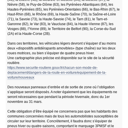
Nièvre (58), le Puy-de-Dôme (63), les Pyrénées-Atlantiques (64), les
Hautes-Pyrénées (65), les Pyrénées-Orientales (66), le Bas-Rhin (67), le
Haut-Rhin (68), le Rhône (69), la Haute-Saône (70), la Saône-et-Loire
(71), la Savoie (73), la Haute-Savoie (74), le Tarn (81), le Tarn-et-
Garonne (82), le Var (83), le Vaucluse (84), la Haute-Vienne (87), les
Vosges (88), l'Yonne (89), le Territoire de Belfort (90), la Corse-du-Sud
(2A) et la Haute-Corse (2B).
Dans ces territoires, les véhicules légers devront s’équiper d’au moins
deux «dispositifs antidérapants amovibles» (type chaîne) sur les deux
roues motrices, ou bien s’équiper de quatre pneus hiver.
Une cartographie plus précise est disponible sur le site de la sécurité
routière.
https://www.securite-routiere.gouv.fr/chacun-son-mode-de-
deplacement/dangers-de-la-route-en-voiture/equipement-de-la-
voiture/nouveaux
Des nouveaux panneaux d’entrée et de sortie de zone où l’obligation
s’applique seront disposés. A noter également que les équipements ne
seront nécessaires que pendant la période hivernale, donc du 1er
novembre au 31 mars.
Cette obligation d’être équipé ne concernera pas que les habitants des
communes concernées mais de tous les automobilistes susceptibles de
circuler sur leur territoire. Concrètement, il faudra donc s’équiper de
pneus hiver ou quatre-saisons, comportant le marquage 3PMSF et le