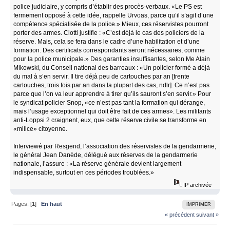
police judiciaire, y compris d’établir des procès-verbaux. «Le PS est
fermement opposé à cette idée, rappelle Urvoas, parce qu’il s’agit d’une
compétence spécialisée de la police.» Mieux, ces réservistes pourront
porter des armes. Ciotti justifie : «C’est déjà le cas des policiers de la
réserve. Mais, cela se fera dans le cadre d’une habilitation et d’une
formation. Des certificats correspondants seront nécessaires, comme
pour la police municipale.» Des garanties insuffisantes, selon Me Alain
Mikowski, du Conseil national des barreaux : «Un policier formé a déjà
du mal à s’en servir. Il tire déjà peu de cartouches par an [trente
cartouches, trois fois par an dans la plupart des cas, ndlr]. Ce n’est pas
parce que l’on va leur apprendre à tirer qu’ils sauront s’en servir.» Pour
le syndicat policier Snop, «ce n’est pas tant la formation qui dérange,
mais l’usage exceptionnel qui doit être fait de ces armes». Les militants
anti-Loppsi 2 craignent, eux, que cette réserve civile se transforme en
«milice» citoyenne.
Interviewé par Resgend, l’association des réservistes de la gendarmerie,
le général Jean Danède, délégué aux réserves de la gendarmerie
nationale, l’assure : «La réserve générale devient largement
indispensable, surtout en ces périodes troublées.»
IP archivée
Pages: [
1
]
En haut
IMPRIMER
« précédent
suivant »