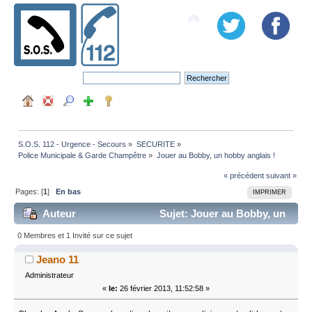
S.O.S. 112 - Urgence - Secours
»
SECURITE
»
Police Municipale & Garde Champêtre
»
Jouer au Bobby, un hobby anglais !
« précédent
suivant »
Pages: [
1
]
En bas
IMPRIMER
Auteur
Sujet: Jouer au Bobby, un
hobby anglais ! (Lu 15726 fois)
0 Membres et 1 Invité sur ce sujet
Jeano 11
Administrateur
«
le:
26 février 2013, 11:52:58 »