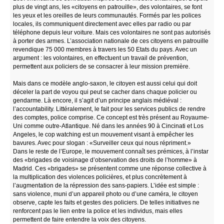
plus de vingt ans, les «citoyens en patrouille», des volontaires, se font
les yeux et les oreilles de leurs communautés. Formés par les polices
locales, ils communiquent directement avec elles par radio ou par
téléphone depuis leur voiture. Mais ces volontaires ne sont pas autorisés
à porter des armes. L’association nationale de ces citoyens en patrouille
revendique 75 000 membres à travers les 50 Etats du pays. Avec un
argument : les volontaires, en effectuent un travail de prévention,
permettent aux policiers de se consacrer à leur mission première.
Mais dans ce modèle anglo-saxon, le citoyen est aussi celui qui doit
déceler la part de voyou qui peut se cacher dans chaque policier ou
gendarme. Là encore, il s’agit d’un principe anglais médiéval :
l’accountability. Littéralement, le fait pour les services publics de rendre
des comptes, police comprise. Ce concept est très présent au Royaume-
Uni comme outre-Atlantique. Né dans les années 90 à Cincinati et Los
Angeles, le cop watching est un mouvement visant à empêcher les
bavures. Avec pour slogan : «Surveiller ceux qui nous répriment.»
Dans le reste de l’Europe, le mouvement connaît ses prémices, à l’instar
des «brigades de voisinage d’observation des droits de l’homme» à
Madrid. Ces «brigades» se présentent comme une réponse collective à
la multiplication des violences policières, et plus concrètement à
l’augmentation de la répression des sans-papiers. L’idée est simple :
sans violence, muni d’un appareil photo ou d’une caméra, le citoyen
observe, capte les faits et gestes des policiers. De telles initiatives ne
renforcent pas le lien entre la police et les individus, mais elles
permettent de faire entendre la voix des citoyens.