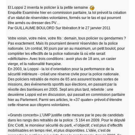
Et Loppsi 2 inventa le policier à la petite semaine
Enquête Examinée hier en commission paritaire, la loi prévoit la création
d’un statut de réservistes volontaires, formés sur le tas et qui pourront
être armés ou dresser des PV…
Par GUILLAUME BOULORD Sur libération.fr le 27 janvier 2011
Votre voisin, votre mère, votre fils : demain, tous policier ou gendarmes ?
Pas exactement. Mais ils pourraient devenir réservistes de la police
nationale. Un contrat, 90 jours par an au maximum, un petit boulot, pour
compléter les effectifs de la police nationale là où elle serait
«déficitaire». Avec trois conditions : avoir plus de 18 ans, un casier
vierge, et la nationalité française.
En 2003, la Loppsi - la loi d’orientation pour la performance de la
sécurité intérieure - créait une réserve civile pour la police nationale.
Des policiers retraités de moins de 65 ans assurent toutes sortes de
missions, des événements sportifs aux élections, en passant par la
révolte des banlieues en 2005. Sept ans plus tard, rebelote : une
deuxième Loppsi est en discussion, qui passait en commission paritaire
hier au Parlement. Parmi ses articles, le «37 quater» prévoit d’étendre
cette réserve aux citoyens volontaires.
«Grands concerts».L’UMP justifie cette mesure par le peu de candidats
dans les rangs des retraités de la police : 5 164 en 2009. Pour le député
Eric Ciotti, le monsieur sécurité du parti, «l’objectif, c’est plus d’effectifs
mobilisables en temps réel, et plus disponibles. L’idée, c’est de