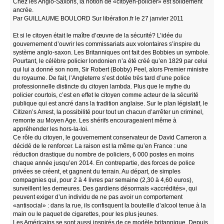
Chez les Anglo-Saxons, la notion de «citoyen-policier» est solidement
ancrée.
Par GUILLAUME BOULORD Sur libération.fr le 27 janvier 2011
Et si le citoyen était le maître d’œuvre de la sécurité? L’idée du
gouvernement d’ouvrir les commissariats aux volontaires s’inspire du
système anglo-saxon. Les Britanniques ont fait des Bobbies un symbole.
Pourtant, le célèbre policier londonien n’a été créé qu’en 1829 par celui
qui lui a donné son nom, Sir Robert (Bobby) Peel, alors Premier ministre
du royaume. De fait, l’Angleterre s’est dotée très tard d’une police
professionnelle distincte du citoyen lambda. Plus que le mythe du
policier courtois, c’est en effet le citoyen comme acteur de la sécurité
publique qui est ancré dans la tradition anglaise. Sur le plan législatif, le
Citizen’s Arrest, la possibilité pour tout un chacun d’arrêter un criminel,
remonte au Moyen Age. Les shérifs encourageaient même à
appréhender les hors-la-loi.
Ce rôle du citoyen, le gouvernement conservateur de David Cameron a
décidé de le renforcer. La raison est la même qu’en France : une
réduction drastique du nombre de policiers, 6 000 postes en moins
chaque année jusqu’en 2014. En contrepartie, des forces de police
privées se créent, et gagnent du terrain. Au départ, de simples
compagnies qui, pour 2 à 4 livres par semaine (2,30 à 4,60 euros),
surveillent les demeures. Des gardiens désormais «accrédités», qui
peuvent exiger d’un individu de ne pas avoir un comportement
«antisocial» : dans la rue, ils confisquent la bouteille d’alcool tenue à la
main ou le paquet de cigarettes, pour les plus jeunes.
Les Américains se sont aussi inspirés de ce modèle britannique. Depuis