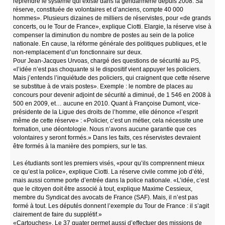
reprendre le système qui existe dans la gendarmerie depuis 2008. Sa
réserve, constituée de volontaires et d’anciens, compte 40 000
hommes». Plusieurs dizaines de milliers de réservistes, pour «de grands
concerts, ou le Tour de France», explique Ciotti. Elargie, la réserve vise à
compenser la diminution du nombre de postes au sein de la police
nationale. En cause, la réforme générale des politiques publiques, et le
non-remplacement d’un fonctionnaire sur deux.
Pour Jean-Jacques Urvoas, chargé des questions de sécurité au PS,
«l’idée n’est pas choquante si le dispositif vient appuyer les policiers.
Mais j’entends l’inquiétude des policiers, qui craignent que cette réserve
se substitue à de vrais postes». Exemple : le nombre de places au
concours pour devenir adjoint de sécurité a diminué, de 1 546 en 2008 à
500 en 2009, et… aucune en 2010. Quant à Françoise Dumont, vice-
présidente de la Ligue des droits de l’homme, elle dénonce «l’esprit
même de cette réserve» : «Policier, c’est un métier, cela nécessite une
formation, une déontologie. Nous n’avons aucune garantie que ces
volontaires y seront formés.» Dans les faits, ces réservistes devraient
être formés à la manière des pompiers, sur le tas.
Les étudiants sont les premiers visés, «pour qu’ils comprennent mieux
ce qu’est la police», explique Ciotti. La réserve civile comme job d’été,
mais aussi comme porte d’entrée dans la police nationale. «L’idée, c’est
que le citoyen doit être associé à tout, explique Maxime Cessieux,
membre du Syndicat des avocats de France (SAF). Mais, il n’est pas
formé à tout. Les députés donnent l’exemple du Tour de France : il s’agit
clairement de faire du supplétif.»
«Cartouches». Le 37 quater permet aussi d’effectuer des missions de