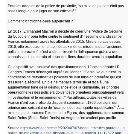
Pour les adeptes de la police de proximité, "sa mise en place n'était pas
assez longue pour juger de son efficacité".
Comment fonctionne-t-elle aujourd'hui ?
En 2017, Emmanuel Macron a décidé de créer une "Police de Sécurité
du Quotidien" pour lutter contre le sentiment d'insécurité grandissant en
France, notamment après les attentats de 2015. Mise en place depuis
2018, elle est quasiment habilitée aux mêmes missions que l'ancienne
police de proximité, c’est-à-dire prévenir la délinquance grâce à une
connaissance du terrain et tisser des liens durables avec la population.
Ce dispositif avait soulevé des questionnements. L'ancien député LR
Geogres Fenech dénonçait auprès du Monde : "Je trouve que c'est un
contresens de détourner les policiers de leur mission première qui est
d'assurer la sécurité. En pleine menace terroriste et face à une
augmentation forte de la délinquance et de la criminalité, les priorités
opérationnelles des policiers doivent être orientées principalement vers
l’investigation et le renseignement." Par ailleurs, toutes les villes de
France n'ont pas profité du dispositif comprenant 1300 policiers, qui
priorise une soixantaine de "quartiers de reconquête républicaine". À sa
mise en place, comme l'explique Le Figaro, des agglomérations comme
Saint-Deins (Seine-Saint-Denis) ou Angers n'en avaient pas profité.
Source
https://www.ladepeche.fr/2023/07/07/debat-emeutes-pourquoi-la-
police-de-proximite-a-t-elle-disparu-et-faut-il-la-retablir-11317572.php?