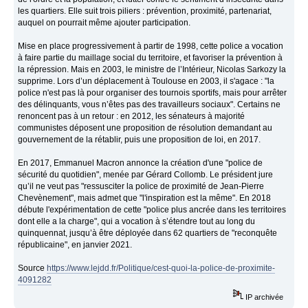
les quartiers. Elle suit trois piliers : prévention, proximité, partenariat,
auquel on pourrait même ajouter participation.
Mise en place progressivement à partir de 1998, cette police a vocation
à faire partie du maillage social du territoire, et favoriser la prévention à
la répression. Mais en 2003, le ministre de l’Intérieur, Nicolas Sarkozy la
supprime. Lors d’un déplacement à Toulouse en 2003, il s'agace : "la
police n'est pas là pour organiser des tournois sportifs, mais pour arrêter
des délinquants, vous n’êtes pas des travailleurs sociaux". Certains ne
renoncent pas à un retour : en 2012, les sénateurs à majorité
communistes déposent une proposition de résolution demandant au
gouvernement de la rétablir, puis une proposition de loi, en 2017.
En 2017, Emmanuel Macron annonce la création d'une "police de
sécurité du quotidien", menée par Gérard Collomb. Le président jure
qu’il ne veut pas "ressusciter la police de proximité de Jean-Pierre
Chevènement", mais admet que "l'inspiration est la même". En 2018
débute l'expérimentation de cette "police plus ancrée dans les territoires
dont elle a la charge", qui a vocation à s’étendre tout au long du
quinquennat, jusqu’à être déployée dans 62 quartiers de "reconquête
républicaine", en janvier 2021.
Source
https://www.lejdd.fr/Politique/cest-quoi-la-police-de-proximite-
4091282
IP archivée