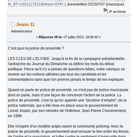
M_BT=100111792180#xtor=EPR-1-
[newsletter]-20230707-[classique]
IP archivée
Jeano 11
Administrateur
«
Réponse #9 le:
07 juillet 2023, 18:06:40 »
C'est quoi la police de proximité ?
LES CLES DE L'ELYSEE. Jusqu'à la fin de la campagne présidentielle,
l'antisèche du Journal du Dimanche va définir les mots du débat
politique. Parce qu'il n'y a jamais de questions bêtes, notre rubrique va
revenir sur les notions utilisées par tous les candidats et les
commentateurs sans que l'on prenne jamais le temps de les expliquer.
Quand on parle de police de proximité, ce n'est pas de police municipale
dont on parle, mais d’une façon de concevoir l'action de la police. La
police de proximité, c'est ce qu'on appelle une "doctrine d’emploi", de la
police nationale, qui a été mise en place sous le gouvernement de
Lionel Jospin, par son ministre de l'Intérieur, Jean-Pierre Chevènement,
en 1998.
Elle s'inspire d'un modèle anglo-saxon le community policing. Avec la
police de proximité, le gouvernement veut renouer le lien entre les forces
de l'ordre et la population, et lutter contre le sentiment d’insécurité dans