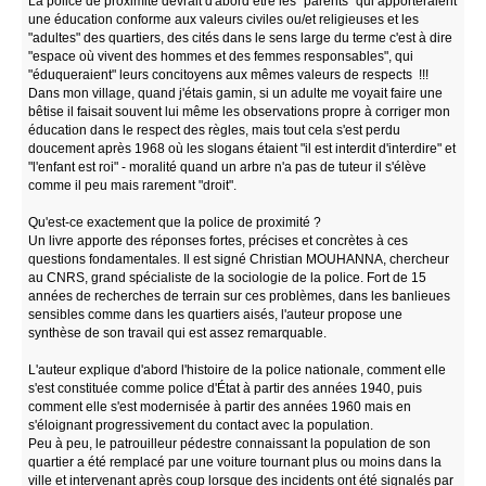
La police de proximité devrait d'abord être les "parents" qui apporteraient
une éducation conforme aux valeurs civiles ou/et religieuses et les
"adultes" des quartiers, des cités dans le sens large du terme c'est à dire
"espace où vivent des hommes et des femmes responsables", qui
"éduqueraient" leurs concitoyens aux mêmes valeurs de respects !!!
Dans mon village, quand j'étais gamin, si un adulte me voyait faire une
bêtise il faisait souvent lui même les observations propre à corriger mon
éducation dans le respect des règles, mais tout cela s'est perdu
doucement après 1968 où les slogans étaient "il est interdit d'interdire" et
"l'enfant est roi" - moralité quand un arbre n'a pas de tuteur il s'élève
comme il peu mais rarement "droit".
Qu'est-ce exactement que la police de proximité ?
Un livre apporte des réponses fortes, précises et concrètes à ces
questions fondamentales. Il est signé Christian MOUHANNA, chercheur
au CNRS, grand spécialiste de la sociologie de la police. Fort de 15
années de recherches de terrain sur ces problèmes, dans les banlieues
sensibles comme dans les quartiers aisés, l'auteur propose une
synthèse de son travail qui est assez remarquable.
L'auteur explique d'abord l'histoire de la police nationale, comment elle
s'est constituée comme police d'État à partir des années 1940, puis
comment elle s'est modernisée à partir des années 1960 mais en
s'éloignant progressivement du contact avec la population.
Peu à peu, le patrouilleur pédestre connaissant la population de son
quartier a été remplacé par une voiture tournant plus ou moins dans la
ville et intervenant après coup lorsque des incidents ont été signalés par