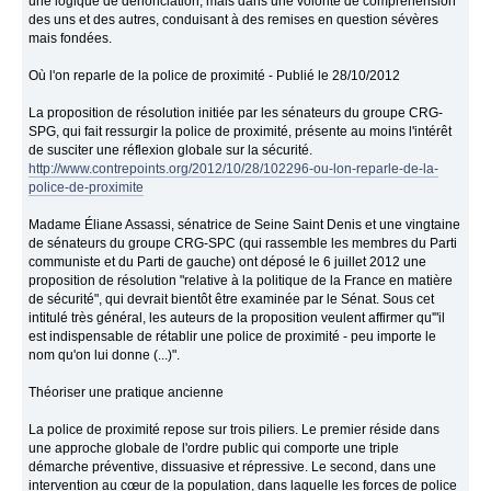
une logique de dénonciation, mais dans une volonté de compréhension
des uns et des autres, conduisant à des remises en question sévères
mais fondées.
Où l'on reparle de la police de proximité - Publié le 28/10/2012
La proposition de résolution initiée par les sénateurs du groupe CRG-
SPG, qui fait ressurgir la police de proximité, présente au moins l'intérêt
de susciter une réflexion globale sur la sécurité.
http://www.contrepoints.org/2012/10/28/102296-ou-lon-reparle-de-la-
police-de-proximite
Madame Éliane Assassi, sénatrice de Seine Saint Denis et une vingtaine
de sénateurs du groupe CRG-SPC (qui rassemble les membres du Parti
communiste et du Parti de gauche) ont déposé le 6 juillet 2012 une
proposition de résolution "relative à la politique de la France en matière
de sécurité", qui devrait bientôt être examinée par le Sénat. Sous cet
intitulé très général, les auteurs de la proposition veulent affirmer qu'"il
est indispensable de rétablir une police de proximité - peu importe le
nom qu'on lui donne (...)".
Théoriser une pratique ancienne
La police de proximité repose sur trois piliers. Le premier réside dans
une approche globale de l'ordre public qui comporte une triple
démarche préventive, dissuasive et répressive. Le second, dans une
intervention au cœur de la population, dans laquelle les forces de police