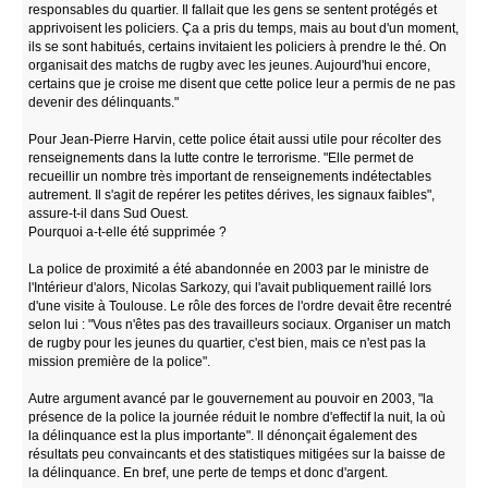
responsables du quartier. Il fallait que les gens se sentent protégés et
apprivoisent les policiers. Ça a pris du temps, mais au bout d'un moment,
ils se sont habitués, certains invitaient les policiers à prendre le thé. On
organisait des matchs de rugby avec les jeunes. Aujourd'hui encore,
certains que je croise me disent que cette police leur a permis de ne pas
devenir des délinquants."
Pour Jean-Pierre Harvin, cette police était aussi utile pour récolter des
renseignements dans la lutte contre le terrorisme. "Elle permet de
recueillir un nombre très important de renseignements indétectables
autrement. Il s'agit de repérer les petites dérives, les signaux faibles",
assure-t-il dans Sud Ouest.
Pourquoi a-t-elle été supprimée ?
La police de proximité a été abandonnée en 2003 par le ministre de
l'Intérieur d'alors, Nicolas Sarkozy, qui l'avait publiquement raillé lors
d'une visite à Toulouse. Le rôle des forces de l'ordre devait être recentré
selon lui : "Vous n'êtes pas des travailleurs sociaux. Organiser un match
de rugby pour les jeunes du quartier, c'est bien, mais ce n'est pas la
mission première de la police".
Autre argument avancé par le gouvernement au pouvoir en 2003, "la
présence de la police la journée réduit le nombre d'effectif la nuit, la où
la délinquance est la plus importante". Il dénonçait également des
résultats peu convaincants et des statistiques mitigées sur la baisse de
la délinquance. En bref, une perte de temps et donc d'argent.