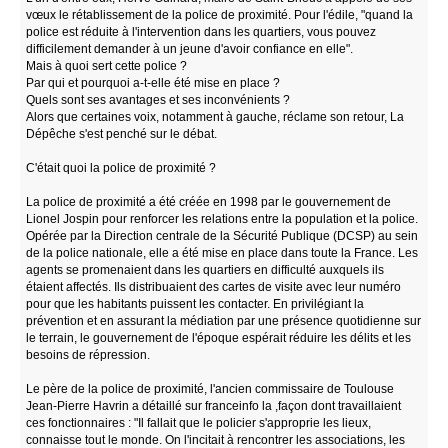
vœux le rétablissement de la police de proximité. Pour l'édile, "quand la
police est réduite à l'intervention dans les quartiers, vous pouvez
difficilement demander à un jeune d'avoir confiance en elle".
Mais à quoi sert cette police ?
Par qui et pourquoi a-t-elle été mise en place ?
Quels sont ses avantages et ses inconvénients ?
Alors que certaines voix, notamment à gauche, réclame son retour, La
Dépêche s'est penché sur le débat.
C'était quoi la police de proximité ?
La police de proximité a été créée en 1998 par le gouvernement de
Lionel Jospin pour renforcer les relations entre la population et la police.
Opérée par la Direction centrale de la Sécurité Publique (DCSP) au sein
de la police nationale, elle a été mise en place dans toute la France. Les
agents se promenaient dans les quartiers en difficulté auxquels ils
étaient affectés. Ils distribuaient des cartes de visite avec leur numéro
pour que les habitants puissent les contacter. En privilégiant la
prévention et en assurant la médiation par une présence quotidienne sur
le terrain, le gouvernement de l'époque espérait réduire les délits et les
besoins de répression.
Le père de la police de proximité, l'ancien commissaire de Toulouse
Jean-Pierre Havrin a détaillé sur franceinfo la ,façon dont travaillaient
ces fonctionnaires : "Il fallait que le policier s'approprie les lieux,
connaisse tout le monde. On l'incitait à rencontrer les associations, les