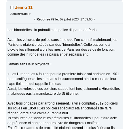
Jeano 11
Administrateur
«
Réponse #7 le:
07 juillet 2023, 17:59:00 »
Les hirondelles : la patrouille de police disparue de Paris
Avant les voitures de police sans âme que l’on connaît maintenant, les
Parisiens étaient protégés par des "hirondelles". Cette patrouille à
bicyclettes sillonnait alors les rues de Paris sur des vélos de fonction,
comme des hirondelles ils passaient et repassaient.
Jamais sans leur bicyclette !
« Les Hirondelles » foulent pour la première fois le sol parisien en 1901.
Leurs collègues et les habitants les surnomment ainsi à cause de leur
cape flottante qui rappelle l’oiseau.
Aussi, les vélos de ces policiers s’appellent très justement « Hirondelles
» fabriqués pas la manufacture de St Étienne.
Avec trois brigades par arrondissement, la ville comptait 2819 policiers
sur roues en 1950 ! Ces policiers spéciaux étaient chargés de faire
régner l’ordre et le calme durant la nuit.
Ils enfourchaient donc leurs précieuses « Hirondelles » pour faire acte
de présence et non pour poursuivre de dangereux malfrats…
En effet, ces agents de proximité étaient souvent les plus âgés car ils