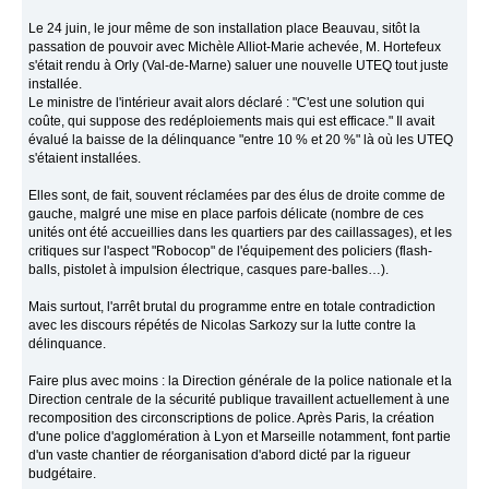
Le 24 juin, le jour même de son installation place Beauvau, sitôt la
passation de pouvoir avec Michèle Alliot-Marie achevée, M. Hortefeux
s'était rendu à Orly (Val-de-Marne) saluer une nouvelle UTEQ tout juste
installée.
Le ministre de l'intérieur avait alors déclaré : "C'est une solution qui
coûte, qui suppose des redéploiements mais qui est efficace." Il avait
évalué la baisse de la délinquance "entre 10 % et 20 %" là où les UTEQ
s'étaient installées.
Elles sont, de fait, souvent réclamées par des élus de droite comme de
gauche, malgré une mise en place parfois délicate (nombre de ces
unités ont été accueillies dans les quartiers par des caillassages), et les
critiques sur l'aspect "Robocop" de l'équipement des policiers (flash-
balls, pistolet à impulsion électrique, casques pare-balles…).
Mais surtout, l'arrêt brutal du programme entre en totale contradiction
avec les discours répétés de Nicolas Sarkozy sur la lutte contre la
délinquance.
Faire plus avec moins : la Direction générale de la police nationale et la
Direction centrale de la sécurité publique travaillent actuellement à une
recomposition des circonscriptions de police. Après Paris, la création
d'une police d'agglomération à Lyon et Marseille notamment, font partie
d'un vaste chantier de réorganisation d'abord dicté par la rigueur
budgétaire.