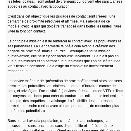
les fêtes locales… sont autant de créneaux qui doivent être sanctuarisés
et dédiés au contact avec la population.
C’est dans cet objectif que les Brigades de contact sont créées : une
démarche de proximité retrouvée et affirmée. Mais au-delà de ce
modèle, c’est l’esprit qui doit être transposé dans toutes les unités : faire
vivre la fonction contact.
La principale mission est de renforcer le contact avec les populations et
ses partenaires. La Gendarmerie fait déjà cela avant la création des
brigade de proximité, mais aujourd'hui, exempts de toute mission
d’intervention, elle peut s'y consacrer exclusivement. " Ce n’est pas en
quelques minutes et en serrant quelques mains que l’on peut établir de
vrais liens de confiance. Cela exige du temps et un investissement
relationnel. "
Le service extérieur de “prévention de proximité” reprend alors son sens
premier : les patrouilles sont ciblées en termes d’horaires comme de
lieux, et privilégient l’accessibilité (services pédestres ou en VTT). « Tous
les moyens sont bons pour créer du contact. Les militaires effectuent, par
exemple, des enquêtes de voisinage. La flexibilité des horaires leur
permet de prendre contact avec plus de personnes, de rencontrer plus
de témoins potentiels. »
Sans contact avec la population, c’est-à-dire sans échanges, sans
discussions, sans rencontres, sans disponibilité et intérêt porté aux
habitants des territoires dont la Gendarmerie a la responsabilité, rien de