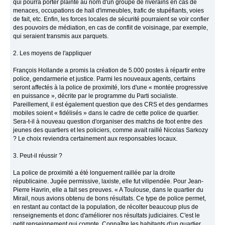
qui pourra porter plainte au nom d'un groupe de riverains en cas de
menaces, occupations de hall d'immeubles, trafic de stupéfiants, voies
de fait, etc. Enfin, les forces locales de sécurité pourraient se voir confier
des pouvoirs de médiation, en cas de conflit de voisinage, par exemple,
qui seraient transmis aux parquets.
2. Les moyens de l'appliquer
François Hollande a promis la création de 5.000 postes à répartir entre
police, gendarmerie et justice. Parmi les nouveaux agents, certains
seront affectés à la police de proximité, lors d'une « montée progressive
en puissance », décrite par le programme du Parti socialiste.
Pareillement, il est également question que des CRS et des gendarmes
mobiles soient « fidélisés » dans le cadre de cette police de quartier.
Sera-t-il à nouveau question d'organiser des matchs de foot entre des
jeunes des quartiers et les policiers, comme avait raillé Nicolas Sarkozy
? Le choix reviendra certainement aux responsables locaux.
3. Peut-il réussir ?
La police de proximité a été longuement raillée par la droite
républicaine. Jugée permissive, laxiste, elle fut vilipendée. Pour Jean-
Pierre Havrin, elle a fait ses preuves. « A Toulouse, dans le quartier du
Mirail, nous avions obtenu de bons résultats. Ce type de police permet,
en restant au contact de la population, de récolter beaucoup plus de
renseignements et donc d'améliorer nos résultats judiciaires. C'est le
petit renseignement qui compte. Connaître les habitants d'un quartier,