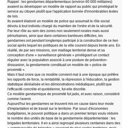
Rappel : les gendarmes départementaux (environ 60 000 militaires)
avaient su développer un modèle de rapport au public qui privilégiait le
service au citoyen plutôt que l'application bornée d'innombrables textes
de lois.
Ils avaient élaboré un modèle de police qui assumait le rôle social
dévolu à tout individu chargé du maintien de l'ordre et de la sécurité.
Par leur rôle au sein des zones non seulement rurales mais aussi
périurbaines, ainsi que dans certaines banlieues difficiles, les
gendarmes ont pendant longtemps participé à la construction de ce lien
social après lequel les politiques de la ville courent depuis trente ans. En
réalité, de par ses missions, son maillage territorial dense et sa
conception d'une « surveillance générale » privilégiant un contact
régulier avec la population associé à une posture de prévention-
dissuasion, la gendarmerie constituait un modèle de « police de
proximité ».
Mais il faut croire que ce modèle convient mal à une époque qui préfère
les rapports de force, la rentabilité, la répression à l'éducation, la gestion
statistique déréalisée et les démonstrations médiatiques, plutôt que
l'efficacité concrète et quotidienne, fut-elle discrète.
Ce modèle gendarmique de proximité fut jadis, et avec raison, considéré
comme l'avenir.
Aujourd'hui les gendarmes se trouvent mis en cause dans leur mode
d'implantation et de travail sur le territoire. Par souci d'économies
budgétaires, le pouvoir politique a dans un premier temps voulu réduire
le nombre des unités de base de la gendarmerie départementale : les
brigades territoriales. Il en a ainsi regroupé plusieurs centaines dans des