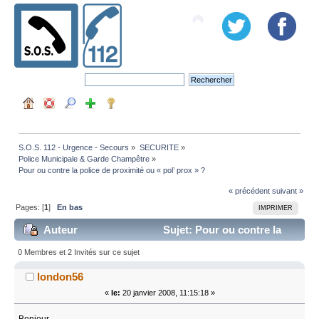
S.O.S. 112 - Urgence - Secours
»
SECURITE
»
Police Municipale & Garde Champêtre
»
Pour ou contre la police de proximité ou « pol’ prox » ? 
« précédent
suivant »
Pages: [
1
]
En bas
IMPRIMER
Auteur
Sujet: Pour ou contre la
police de proximité ou « pol’ prox » ? (Lu 133327 fois)
0 Membres et 2 Invités sur ce sujet
london56
«
le:
20 janvier 2008, 11:15:18 »
Bonjour,