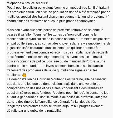
téléphone à "Police secours".
Peu à peu, le policier polyvalent (comme un médecin de famille) traitant
les problèmes d'un lieu et d'une population donné a été remplacé par de
multiples spécialistes traitant chacun uniquement tel ou tel problème à "
chaud " sur des territoires beaucoup plus grands et anonymes.
Mais bon avant que cette police de proximité retrouve sa splendeur
passée il va falloir "déminer" les zones de "non droit" comme le
mentionnait un syndicaliste de la police nationale... remettre les policiers
en patrouille à pieds, au contact des citoyens dans la vie quotidienne, de
façon stabilisée et durable dans le temps, ce qui leur permet d'être
progressivement bien connus et reconnus des habitants, et de recueillir
ainsi énormément de renseignements qui servent ensuite le travail de
police (y compris de police judiciaire ou de maintien de l'ordre) a une
contre-partie naturelle... un investissement humain et social dans le
traitement des problèmes de la vie quotidienne signalés par les
habitants.
La démonstration de Christian Mouhanna est sereine, elle ne s'inscrit
pas dans une logique de dénonciation, mais dans une volonté de
compréhension des uns et des autres, conduisant à des remises en
question sévères mais fondées. Ajoutons pour finir qu'elle concerne tout
autant la gendarmerie, dont le modèle de police de proximité, intégrée
dans la doctrine de la "surveillance générale" a fait depuis très
longtemps ses preuves mais se trouve aujourd'hui progressivement
détruite par une quête de la rentabilité.