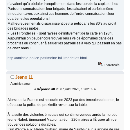
n’avaient qu’à pédaler tranquillement dans les rues de la capitale. Les
Parisiens connaissaient leur brigade, les saluaient et parfois même
trinquaient avec eux ainsi ces hommes de l'ordre connaissaient leur
quartier et les populations !
Malheureusement ils disparaissent petit à petit dans les 80’s au profit
des brigades motos.
« Les Hirondelles » sont rayées définitivement de la carte en 1984.
Aujourd’hui on peut encore trouver leurs vélos éponymes dans des
brocantes ou continuer à saluer les patrouilles à vélo qui passent en bas
de chez nous !
http://amicale-police-patrimoine.fr/Hirondelles.html
IP archivée
Jeano 11
Administrateur
«
Réponse #8 le:
07 juillet 2023, 18:02:05 »
Alors que la France est secouée en 2023 par des émeutes urbaines, le
débat sur la police de proximité revient sur la table.
À la suite des violentes émeutes qui sont intervenues après la mort du
jeune Nahel, Emmanuel Macron a réuni 220 maires à l'Élysée afin de
trouver des solutions durables.
L'un d'entre eux, Hervé Guihard, maire de Saint-Brieuc a appelé de ses