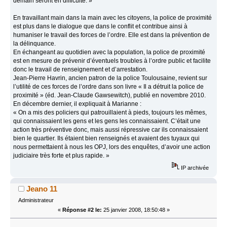
demain seront en difficulté. »
En travaillant main dans la main avec les citoyens, la police de proximité
est plus dans le dialogue que dans le conflit et contribue ainsi à
humaniser le travail des forces de l’ordre. Elle est dans la prévention de
la délinquance.
En échangeant au quotidien avec la population, la police de proximité
est en mesure de prévenir d’éventuels troubles à l’ordre public et facilite
donc le travail de renseignement et d’arrestation.
Jean-Pierre Havrin, ancien patron de la police Toulousaine, revient sur
l’utilité de ces forces de l’ordre dans son livre « Il a détruit la police de
proximité » (éd. Jean-Claude Gawsewitch), publié en novembre 2010.
En décembre dernier, il expliquait à Marianne :
« On a mis des policiers qui patrouillaient à pieds, toujours les mêmes,
qui connaissaient les gens et les gens les connaissaient. C’était une
action très préventive donc, mais aussi répressive car ils connaissaient
bien le quartier. Ils étaient bien renseignés et avaient des tuyaux qui
nous permettaient à nous les OPJ, lors des enquêtes, d’avoir une action
judiciaire très forte et plus rapide. »
IP archivée
Jeano 11
Administrateur
«
Réponse #2 le:
25 janvier 2008, 18:50:48 »