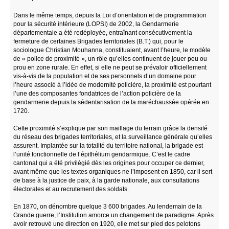
Dans le même temps, depuis la Loi d’orientation et de programmation
pour la sécurité intérieure (LOPSI) de 2002, la Gendarmerie
départementale a été redéployée, entraînant consécutivement la
fermeture de certaines Brigades territoriales (B.T.) qui, pour le
sociologue Christian Mouhanna, constituaient, avant l’heure, le modèle
de « police de proximité », un rôle qu’elles continuent de jouer peu ou
prou en zone rurale. En effet, si elle ne peut se prévaloir officiellement
vis-à-vis de la population et de ses personnels d’un domaine pour
l’heure associé à l’idée de modernité policière, la proximité est pourtant
l’une des composantes fondatrices de l’action policière de la
gendarmerie depuis la sédentarisation de la maréchaussée opérée en
1720.
Cette proximité s’explique par son maillage du terrain grâce la densité
du réseau des brigades territoriales, et la surveillance générale qu’elles
assurent. Implantée sur la totalité du territoire national, la brigade est
l’unité fonctionnelle de l’épithélium gendarmique. C’est le cadre
cantonal qui a été privilégié dès les origines pour occuper ce dernier,
avant même que les textes organiques ne l’imposent en 1850, car il sert
de base à la justice de paix, à la garde nationale, aux consultations
électorales et au recrutement des soldats.
En 1870, on dénombre quelque 3 600 brigades. Au lendemain de la
Grande guerre, l’Institution amorce un changement de paradigme. Après
avoir retrouvé une direction en 1920, elle met sur pied des pelotons