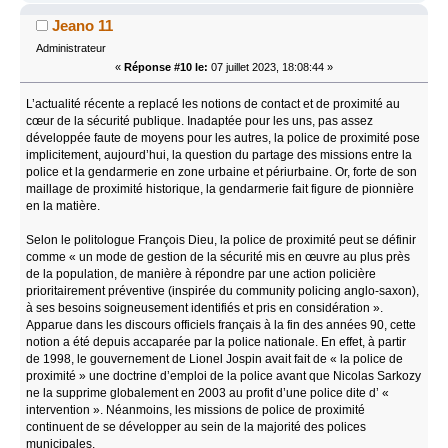
Jeano 11
Administrateur
«
Réponse #10 le:
07 juillet 2023, 18:08:44 »
L’actualité récente a replacé les notions de contact et de proximité au
cœur de la sécurité publique. Inadaptée pour les uns, pas assez
développée faute de moyens pour les autres, la police de proximité pose
implicitement, aujourd’hui, la question du partage des missions entre la
police et la gendarmerie en zone urbaine et périurbaine. Or, forte de son
maillage de proximité historique, la gendarmerie fait figure de pionnière
en la matière.
Selon le politologue François Dieu, la police de proximité peut se définir
comme « un mode de gestion de la sécurité mis en œuvre au plus près
de la population, de manière à répondre par une action policière
prioritairement préventive (inspirée du community policing anglo-saxon),
à ses besoins soigneusement identifiés et pris en considération ».
Apparue dans les discours officiels français à la fin des années 90, cette
notion a été depuis accaparée par la police nationale. En effet, à partir
de 1998, le gouvernement de Lionel Jospin avait fait de « la police de
proximité » une doctrine d’emploi de la police avant que Nicolas Sarkozy
ne la supprime globalement en 2003 au profit d’une police dite d’ «
intervention ». Néanmoins, les missions de police de proximité
continuent de se développer au sein de la majorité des polices
municipales.