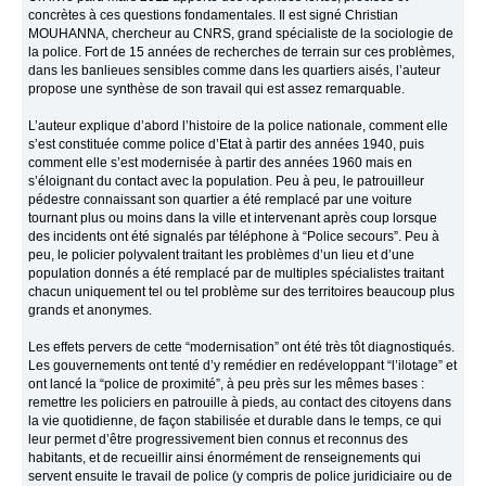
concrètes à ces questions fondamentales. Il est signé Christian
MOUHANNA, chercheur au CNRS, grand spécialiste de la sociologie de
la police. Fort de 15 années de recherches de terrain sur ces problèmes,
dans les banlieues sensibles comme dans les quartiers aisés, l’auteur
propose une synthèse de son travail qui est assez remarquable.
L’auteur explique d’abord l’histoire de la police nationale, comment elle
s’est constituée comme police d’Etat à partir des années 1940, puis
comment elle s’est modernisée à partir des années 1960 mais en
s’éloignant du contact avec la population. Peu à peu, le patrouilleur
pédestre connaissant son quartier a été remplacé par une voiture
tournant plus ou moins dans la ville et intervenant après coup lorsque
des incidents ont été signalés par téléphone à “Police secours”. Peu à
peu, le policier polyvalent traitant les problèmes d’un lieu et d’une
population donnés a été remplacé par de multiples spécialistes traitant
chacun uniquement tel ou tel problème sur des territoires beaucoup plus
grands et anonymes.
Les effets pervers de cette “modernisation” ont été très tôt diagnostiqués.
Les gouvernements ont tenté d’y remédier en redéveloppant “l’ilotage” et
ont lancé la “police de proximité”, à peu près sur les mêmes bases :
remettre les policiers en patrouille à pieds, au contact des citoyens dans
la vie quotidienne, de façon stabilisée et durable dans le temps, ce qui
leur permet d’être progressivement bien connus et reconnus des
habitants, et de recueillir ainsi énormément de renseignements qui
servent ensuite le travail de police (y compris de police juridiciaire ou de