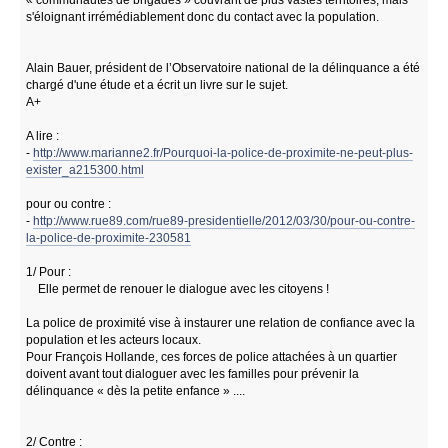
« communautés de brigades » couvrant de plus vastes territoires, mais
s'éloignant irrémédiablement donc du contact avec la population.
Alain Bauer, président de l’Observatoire national de la délinquance a été
chargé d'une étude et a écrit un livre sur le sujet.
A+
A lire :
-
http://www.marianne2.fr/Pourquoi-la-police-de-proximite-ne-peut-plus-
exister_a215300.html
pour ou contre :
-
http://www.rue89.com/rue89-presidentielle/2012/03/30/pour-ou-contre-
la-police-de-proximite-230581
1/ Pour :
Elle permet de renouer le dialogue avec les citoyens !
La police de proximité vise à instaurer une relation de confiance avec la
population et les acteurs locaux.
Pour François Hollande, ces forces de police attachées à un quartier
doivent avant tout dialoguer avec les familles pour prévenir la
délinquance « dès la petite enfance » ....
2/ Contre :