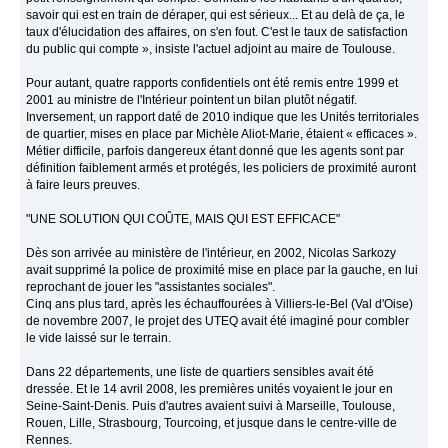
savoir qui est en train de déraper, qui est sérieux... Et au delà de ça, le
taux d'élucidation des affaires, on s'en fout. C'est le taux de satisfaction
du public qui compte », insiste l'actuel adjoint au maire de Toulouse.
Pour autant, quatre rapports confidentiels ont été remis entre 1999 et
2001 au ministre de l'Intérieur pointent un bilan plutôt négatif.
Inversement, un rapport daté de 2010 indique que les Unités territoriales
de quartier, mises en place par Michèle Aliot-Marie, étaient « efficaces ».
Métier difficile, parfois dangereux étant donné que les agents sont par
définition faiblement armés et protégés, les policiers de proximité auront
à faire leurs preuves.
"UNE SOLUTION QUI COÛTE, MAIS QUI EST EFFICACE"
Dès son arrivée au ministère de l'intérieur, en 2002, Nicolas Sarkozy
avait supprimé la police de proximité mise en place par la gauche, en lui
reprochant de jouer les "assistantes sociales".
Cinq ans plus tard, après les échauffourées à Villiers-le-Bel (Val d'Oise)
de novembre 2007, le projet des UTEQ avait été imaginé pour combler
le vide laissé sur le terrain.
Dans 22 départements, une liste de quartiers sensibles avait été
dressée. Et le 14 avril 2008, les premières unités voyaient le jour en
Seine-Saint-Denis. Puis d'autres avaient suivi à Marseille, Toulouse,
Rouen, Lille, Strasbourg, Tourcoing, et jusque dans le centre-ville de
Rennes.