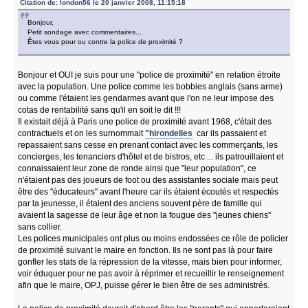
Citation de: london56 le 20 janvier 2008, 11:15:18
Bonjour,
Petit sondage avec commentaires...
Êtes vous pour ou contre la police de proximité ?
Bonjour et OUI je suis pour une "police de proximité" en relation étroite
avec la population. Une police comme les bobbies anglais (sans arme)
ou comme l'étaient les gendarmes avant que l'on ne leur impose des
cotas de rentabilité sans qu'il en soit le dit !!!
Il existait déjà à Paris une police de proximité avant 1968, c'était des
contractuels et on les surnommait
"hirondelles
car ils passaient et
repassaient sans cesse en prenant contact avec les commerçants, les
concierges, les tenanciers d'hôtel et de bistros, etc ... ils patrouillaient et
connaissaient leur zone de ronde ainsi que "leur population", ce
n'étaient pas des joueurs de foot ou des assistantes sociale mais peut
être des "éducateurs" avant l'heure car ils étaient écoutés et respectés
par la jeunesse, il étaient des anciens souvent père de famille qui
avaient la sagesse de leur âge et non la fougue des "jeunes chiens"
sans collier.
Les polices municipales ont plus ou moins endossées ce rôle de policier
de proximité suivant le maire en fonction. Ils ne sont pas là pour faire
gonfler les stats de la répression de la vitesse, mais bien pour informer,
voir éduquer pour ne pas avoir à réprimer et recueillir le renseignement
afin que le maire, OPJ, puisse gérer le bien être de ses administrés.