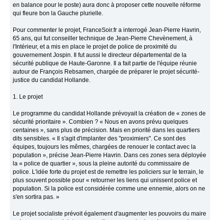
en balance pour le poste) aura donc à proposer cette nouvelle réforme
qui fleure bon la Gauche plurielle.
Pour commenter le projet, FranceSoir.fr a interrogé Jean-Pierre Havrin,
65 ans, qui fut conseiller technique de Jean-Pierre Chevènement, à
l'Intérieur, et a mis en place le projet de police de proximité du
gouvernement Jospin. Il fut aussi le directeur départemental de la
sécurité publique de Haute-Garonne. Il a fait partie de l'équipe réunie
autour de François Rebsamen, chargée de préparer le projet sécurité-
justice du candidat Hollande.
1. Le projet
Le programme du candidat Hollande prévoyait la création de « zones de
sécurité prioritaire ». Combien ? « Nous en avons prévu quelques
centaines », sans plus de précision. Mais en priorité dans les quartiers
dits sensibles. « Il s'agit d'implanter des "proximiers". Ce sont des
équipes, toujours les mêmes, chargées de renouer le contact avec la
population », précise Jean-Pierre Havrin. Dans ces zones sera déployée
la « police de quartier », sous la pleine autorité du commissaire de
police. L'idée forte du projet est de remettre les policiers sur le terrain, le
plus souvent possible pour « retourner les liens qui unissent police et
population. Si la police est considérée comme une ennemie, alors on ne
s'en sortira pas. »
Le projet socialiste prévoit également d'augmenter les pouvoirs du maire