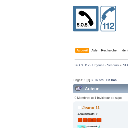
Accueil
Aide
Rechercher
Iden
S.O.S. 112 - Urgence - Secours
»
SE
Pages:
1
[
2
]
3
Toutes
En bas
Auteur
134541 fois)
0 Membres et 1 Invité sur ce sujet
Jeano 11
Administrateur