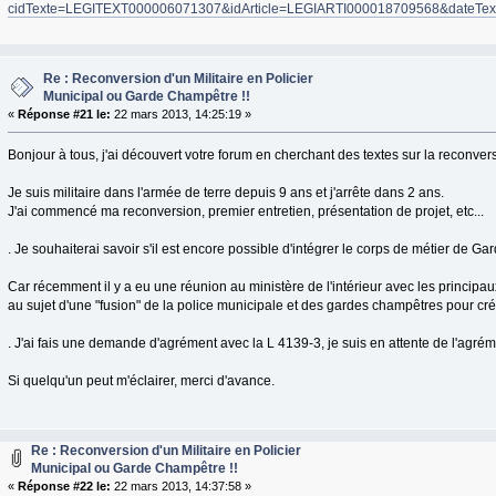
cidTexte=LEGITEXT000006071307&idArticle=LEGIARTI000018709568&dateText
Re : Reconversion d'un Militaire en Policier
Municipal ou Garde Champêtre !!
«
Réponse #21 le:
22 mars 2013, 14:25:19 »
Bonjour à tous, j'ai découvert votre forum en cherchant des textes sur la reconver
Je suis militaire dans l'armée de terre depuis 9 ans et j'arrête dans 2 ans.
J'ai commencé ma reconversion, premier entretien, présentation de projet, etc...
. Je souhaiterai savoir s'il est encore possible d'intégrer le corps de métier de 
Car récemment il y a eu une réunion au ministère de l'intérieur avec les principau
au sujet d'une "fusion" de la police municipale et des gardes champêtres pour créer
. J'ai fais une demande d'agrément avec la L 4139-3, je suis en attente de l'agrém
Si quelqu'un peut m'éclairer, merci d'avance.
Re : Reconversion d'un Militaire en Policier
Municipal ou Garde Champêtre !!
«
Réponse #22 le:
22 mars 2013, 14:37:58 »