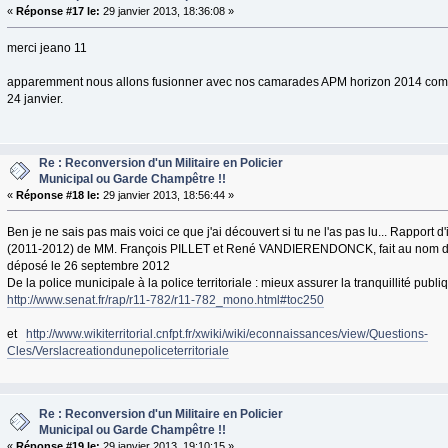
«
Réponse #17 le:
29 janvier 2013, 18:36:08 »
merci jeano 11
apparemment nous allons fusionner avec nos camarades APM horizon 2014 comme
24 janvier.
Re : Reconversion d'un Militaire en Policier
Municipal ou Garde Champêtre !!
«
Réponse #18 le:
29 janvier 2013, 18:56:44 »
Ben je ne sais pas mais voici ce que j'ai découvert si tu ne l'as pas lu... Rapport 
(2011-2012) de MM. François PILLET et René VANDIERENDONCK, fait au nom de 
déposé le 26 septembre 2012
De la police municipale à la police territoriale : mieux assurer la tranquillité publi
http://www.senat.fr/rap/r11-782/r11-782_mono.html#toc250
et
http://www.wikiterritorial.cnfpt.fr/xwiki/wiki/econnaissances/view/Questions-
Cles/Verslacreationdunepoliceterritoriale
Re : Reconversion d'un Militaire en Policier
Municipal ou Garde Champêtre !!
«
Réponse #19 le:
29 janvier 2013, 19:10:15 »