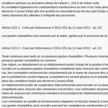
conditions prévues au deuxième alinéa de l'article L. 234-4 du même code.
Ils constatent également les contraventions mentionnées au livre VI du code pénal, 
décret en Conseil d'Etat, dès lors qu'elles ne nécessitent pas de leur part d'actes 
celles réprimant des atteintes à l'intégrité des personnes.
Article L522-1 - Créé par Ordonnance n°2012-351 du 12 mars 2012 - art. (V)
Les gardes champêtres sont nommés par le maire, agréés par le procureur de la
Article L522-2 - Créé par Ordonnance n°2012-351 du 12 mars 2012 - art. (V)
Toute commune peut avoir un ou plusieurs gardes champêtres. Plusieurs commu
plusieurs gardes champêtres en commun.
Une région, un département ou un établissement public chargé de la gestion d'un
recruter un ou plusieurs gardes champêtres compétents dans chacune des com
cas, leur nomination est prononcée conjointement par le maire de chacune des 
par le président du conseil régional, le président du conseil général ou le préside
dans des conditions fixées par décret en Conseil d'Etat.
Un établissement public de coopération intercommunale peut recruter un ou plu
compétents dans chacune des communes concernées. Leur nomination est prono
maire de chacune des communes membres et le président de l'établissement pub
intercommunale.
Leur nomination en qualité de fonctionnaires stagiaires ne fait pas obstacle à leur
Les gardes champêtres ainsi recrutés exercent les compétences mentionnées à l'a