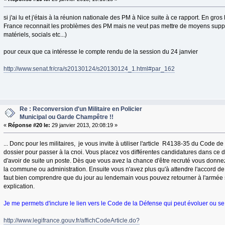
si j'ai lu et j'étais à la réunion nationale des PM à Nice suite à ce rapport. En gro
France reconnait les problèmes des PM mais ne veut pas mettre de moyens suppl
matériels, socials etc...)
pour ceux que ca intéresse le compte rendu de la session du 24 janvier
http://www.senat.fr/cra/s20130124/s20130124_1.html#par_162
Re : Reconversion d'un Militaire en Policier
Municipal ou Garde Champêtre !!
«
Réponse #20 le:
29 janvier 2013, 20:08:19 »
... Donc pour les militaires, je vous invite à utiliser l'article R4138-35 du Code 
dossier pour passer à la cnoi. Vous placez vos différentes candidatures dans ce d
d'avoir de suite un poste. Dès que vous avez la chance d'être recruté vous don
la commune ou administration. Ensuite vous n'avez plus qu'à attendre l'accord de
faut bien comprendre que du jour au lendemain vous pouvez retourner à l'armée
explication.
Je me permets d'inclure le lien vers le Code de la Défense qui peut évoluer ou se
http://www.legifrance.gouv.fr/affichCodeArticle.do?