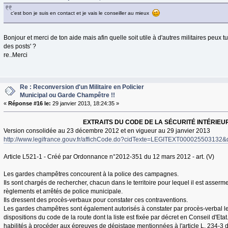
c'est bon je suis en contact et je vais le conseiller au mieux
Bonjour et merci de ton aide mais afin quelle soit utile à d'autres militaires peux tu
des posts' ?
re..Merci
Re : Reconversion d'un Militaire en Policier
Municipal ou Garde Champêtre !!
«
Réponse #16 le:
29 janvier 2013, 18:24:35 »
EXTRAITS DU CODE DE LA SÉCURITÉ INTÉRIEU
Version consolidée au 23 décembre 2012 et en vigueur au 29 janvier 2013
http://www.legifrance.gouv.fr/affichCode.do?cidTexte=LEGITEXT000025503132
Article L521-1 - Créé par Ordonnance n°2012-351 du 12 mars 2012 - art. (V)
Les gardes champêtres concourent à la police des campagnes.
Ils sont chargés de rechercher, chacun dans le territoire pour lequel il est asserm
règlements et arrêtés de police municipale.
Ils dressent des procès-verbaux pour constater ces contraventions.
Les gardes champêtres sont également autorisés à constater par procès-verbal l
dispositions du code de la route dont la liste est fixée par décret en Conseil d'Etat.
habilités à procéder aux épreuves de dépistage mentionnées à l'article L. 234-3 d