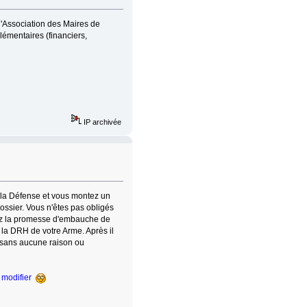
s l'Association des Maires de
émentaires (financiers,
IP archivée
de la Défense et vous montez un
ossier. Vous n'êtes pas obligés
nez la promesse d'embauche de
 la DRH de votre Arme. Après il
 sans aucune raison ou
 modifier