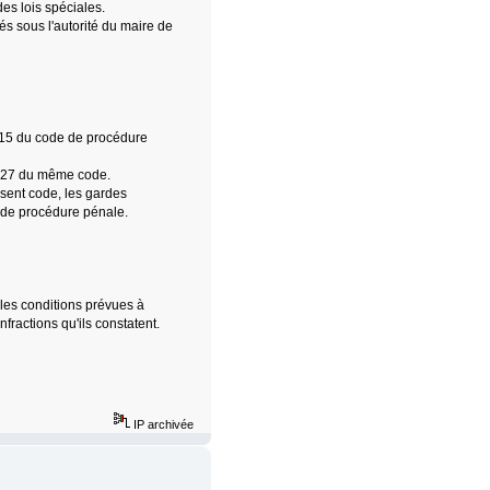
es lois spéciales.
cés sous l'autorité du maire de
 15 du code de procédure
et 27 du même code.
résent code, les gardes
e de procédure pénale.
 les conditions prévues à
fractions qu'ils constatent.
IP archivée