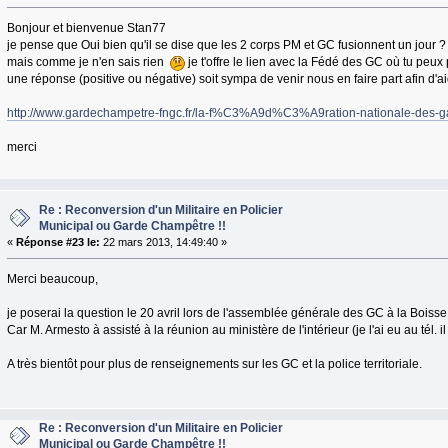
Bonjour et bienvenue Stan77
je pense que Oui bien qu'il se dise que les 2 corps PM et GC fusionnent un jour ?
mais comme je n'en sais rien
je t'offre le lien avec la Fédé des GC où tu peux 
une réponse (positive ou négative) soit sympa de venir nous en faire part afin d'
http://www.gardechampetre-fngc.fr/la-f%C3%A9d%C3%A9ration-nationale-des
merci
Re : Reconversion d'un Militaire en Policier
Municipal ou Garde Champêtre !!
«
Réponse #23 le:
22 mars 2013, 14:49:40 »
Merci beaucoup,
je poserai la question le 20 avril lors de l'assemblée générale des GC à la Boisse
Car M. Armesto à assisté à la réunion au ministère de l'intérieur (je l'ai eu au tél. i
A très bientôt pour plus de renseignements sur les GC et la police territoriale.
Re : Reconversion d'un Militaire en Policier
Municipal ou Garde Champêtre !!