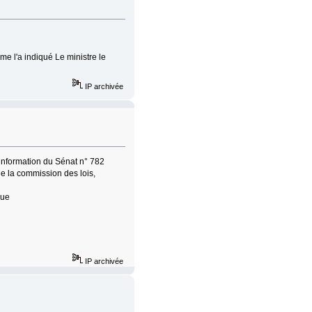
 l'a indiqué Le ministre le
IP archivée
d'information du Sénat n° 782
la commission des lois,
que
IP archivée