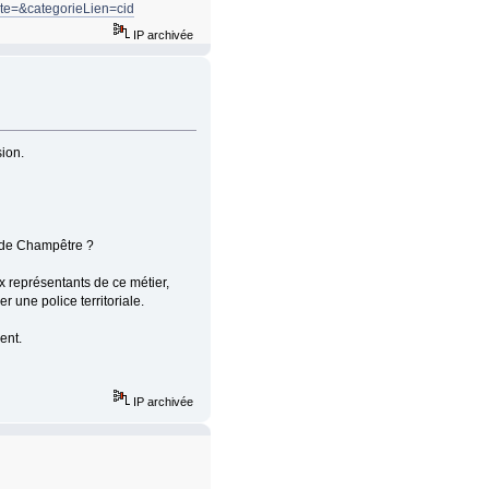
e=&categorieLien=cid
IP archivée
sion.
Garde Champêtre ?
x représentants de ce métier,
 une police territoriale.
ent.
IP archivée