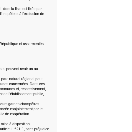
dont la liste est fixée par
d'enquête et à l'exclusion de
 République et assermentés.
nes peuvent avoir un ou
 parc naturel régional peut
munes concernées. Dans ces
communes et, respectivement,
nt de l'établissement public,
sieurs gardes champêtres
ncée conjointement par le
lic de coopération
 mise à disposition.
rticle L. 521-1, sans préjudice