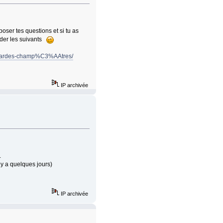
poser tes questions et si tu as
aider les suivants
-gardes-champ%C3%AAtres/
IP archivée
.
l y a quelques jours)
IP archivée