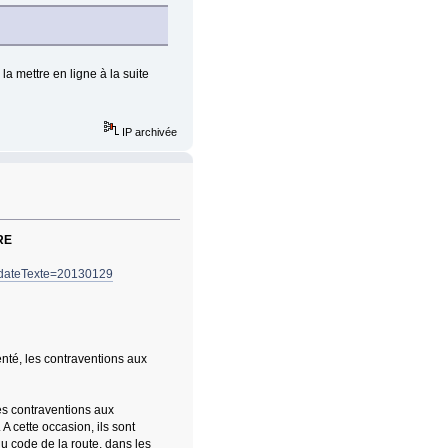
 la mettre en ligne à la suite
IP archivée
RE
&dateTexte=20130129
enté, les contraventions aux
es contraventions aux
 A cette occasion, ils sont
u code de la route, dans les