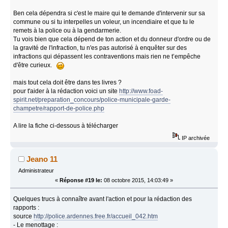
Ben cela dépendra si c'est le maire qui te demande d'intervenir sur sa
commune ou si tu interpelles un voleur, un incendiaire et que tu le
remets à la police ou à la gendarmerie.
Tu vois bien que cela dépend de ton action et du donneur d'ordre ou de
la gravité de l'infraction, tu n'es pas autorisé à enquêter sur des
infractions qui dépassent les contraventions mais rien ne t’empêche
d'être curieux.
mais tout cela doit être dans tes livres ?
pour t'aider à la rédaction voici un site
http://www.foad-
spirit.net/preparation_concours/police-municipale-garde-
champetre/rapport-de-police.php
A lire la fiche ci-dessous à télécharger
IP archivée
Jeano 11
Administrateur
«
Réponse #19 le:
08 octobre 2015, 14:03:49 »
Quelques trucs à connaître avant l'action et pour la rédaction des
rapports :
source
http://police.ardennes.free.fr/accueil_042.htm
- Le menottage :