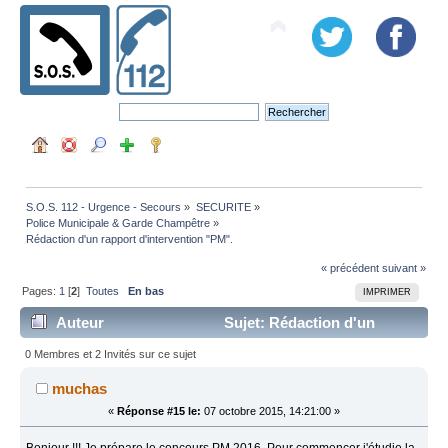
S.O.S. 112 - Urgence - Secours
»
SECURITE
»
Police Municipale & Garde Champêtre
»
Rédaction d'un rapport d'intervention "PM".
« précédent
suivant »
Pages:
1
[
2
]
Toutes
En bas
IMPRIMER
Auteur
Sujet: Rédaction d'un
rapport d'intervention "PM". (Lu 130231 fois)
0 Membres et 2 Invités sur ce sujet
muchas
«
Réponse #15 le:
07 octobre 2015, 14:21:00 »
Bonjour !!! Je prépare le concours PM 2016. Pour commencer j'étudie la