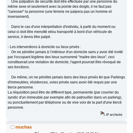
Une palpation de sécurité doit être effectuée par une personne du
même sexe et seulement avec la pointe des doigts, il ne faut pas
"caresser" la personne (une femme ne palpera pas un homme et
inversement).
Dans le cas d'une interpellation d'individu, à partir du moment ou
celui-ci doit être menotté et/ou transporté à bord d'un véhicule de
service, il devra être palpé.
- Les interventions à domicile ou lieux privés :
On ne pénètre jamais à l’intérieur d'un domicile sans y avoir été invité
par l'occupant légitime des lieux surnommé "maitre des lieux", ceci
constituerait une violation de domicile, l'agent pourrait être révoqué de
ses fonctions.
De même, on ne pénètre jamais dans des lieux privés tel que Parkings
d'immeubles, résidences, voies privée sans avoir été requis par une
tierce personne.
La réquisition peut être de différent type, permanente (par courrier du
syndic d'un immeuble par exemple afin de patrouiller dans un parking),
ou ponctuellement par téléphone ou de vive voix de la part d'une tiercè
personne.
IP archivée
muchas