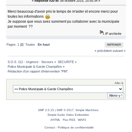
«
Réponse #20 le:
08 octobre 2015, 15:55:34 »
Merci beaucoup d'avoir pris le temps de m'aider et encore merci pour
toutes les informations
.
Je suppose que vous avez surement pu collaborer avec la municipale
par moment ??
IP archivée
Pages:
1
[
2
]
Toutes
En haut
IMPRIMER
« précédent
suivant »
S.O.S. 112 - Urgence - Secours
»
SECURITE
»
Police Municipale & Garde Champêtre
»
Rédaction d'un rapport d'intervention "PM".
Aller à:
SMF 2.0.15
|
SMF © 2017
,
Simple Machines
Simple Audio Video Embedder
XHTML
Flux RSS
WAP2
Contact
-
Politique de confidentialité