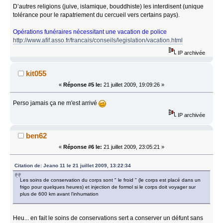
D’autres religions (juive, islamique, bouddhiste) les interdisent (unique
tolérance pour le rapatriement du cercueil vers certains pays).
Opérations funéraires nécessitant une vacation de police
http://www.afif.asso.fr/francais/conseils/legislation/vacation.html
IP archivée
kit055
«
Réponse #5 le:
21 juillet 2009, 19:09:26 »
Perso jamais ça ne m'est arrivé
IP archivée
ben62
«
Réponse #6 le:
21 juillet 2009, 23:05:21 »
Citation de: Jeano 11 le 21 juillet 2009, 13:22:34
Les soins de conservation du corps sont " le froid " (le corps est placé dans un
frigo pour quelques heures) et injection de formol si le corps doit voyager sur
plus de 600 km avant l'inhumation
Heu... en fait le soins de conservations sert a conserver un défunt sans