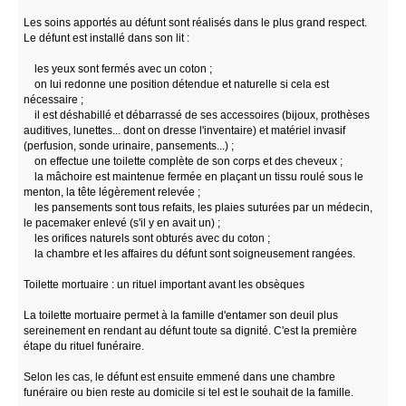
Les soins apportés au défunt sont réalisés dans le plus grand respect.
Le défunt est installé dans son lit :
les yeux sont fermés avec un coton ;
on lui redonne une position détendue et naturelle si cela est
nécessaire ;
il est déshabillé et débarrassé de ses accessoires (bijoux, prothèses
auditives, lunettes... dont on dresse l'inventaire) et matériel invasif
(perfusion, sonde urinaire, pansements...) ;
on effectue une toilette complète de son corps et des cheveux ;
la mâchoire est maintenue fermée en plaçant un tissu roulé sous le
menton, la tête légèrement relevée ;
les pansements sont tous refaits, les plaies suturées par un médecin,
le pacemaker enlevé (s'il y en avait un) ;
les orifices naturels sont obturés avec du coton ;
la chambre et les affaires du défunt sont soigneusement rangées.
Toilette mortuaire : un rituel important avant les obsèques
La toilette mortuaire permet à la famille d'entamer son deuil plus
sereinement en rendant au défunt toute sa dignité. C'est la première
étape du rituel funéraire.
Selon les cas, le défunt est ensuite emmené dans une chambre
funéraire ou bien reste au domicile si tel est le souhait de la famille.