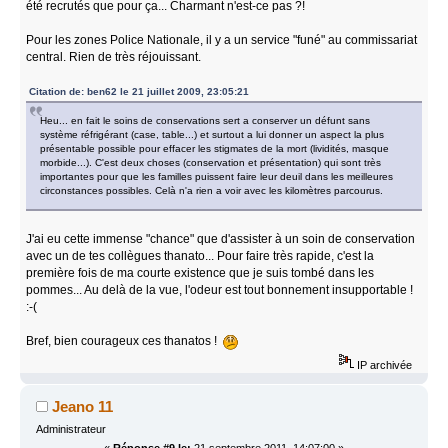
été recrutés que pour ça... Charmant n'est-ce pas ?!
Pour les zones Police Nationale, il y a un service "funé" au commissariat
central. Rien de très réjouissant.
Citation de: ben62 le 21 juillet 2009, 23:05:21
Heu... en fait le soins de conservations sert a conserver un défunt sans
système réfrigérant (case, table...) et surtout a lui donner un aspect la plus
présentable possible pour effacer les stigmates de la mort (lividités, masque
morbide...). C'est deux choses (conservation et présentation) qui sont très
importantes pour que les familles puissent faire leur deuil dans les meilleures
circonstances possibles. Celà n'a rien a voir avec les kilomètres parcourus.
J'ai eu cette immense "chance" que d'assister à un soin de conservation
avec un de tes collègues thanato... Pour faire très rapide, c'est la
première fois de ma courte existence que je suis tombé dans les
pommes... Au delà de la vue, l'odeur est tout bonnement insupportable !
:-(
Bref, bien courageux ces thanatos !
IP archivée
Jeano 11
Administrateur