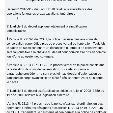
«
Réponse #9 le:
21 septembre 2011, 14:07:00 »
Décret n° 2010-917 du 3 août 2010 relatif à la surveillance des
opérations funéraires et aux vacations funéraires :
[.............]
3) L’article 3 du décret applique totalement la simplification
administrative :
À l’article R. 2213-4 du CGCT, la police n’assiste plus aux soins de
conservation et ne rédige plus de procès-verbal de l’opération. Toutefois,
le flacon de 50 ml contenant un échantillon du produit de conservation
sera toujours fixé à la cheville du défunt pour pouvoir être pris en compte
lors d’une autopsie médico-légale.
À l’article R. 2213-11 du CGCT, le procès-verbal de la police constatant
la réalisation de soins de conservation, qui a été supprimé au
paragraphe précédent, ne sera plus joint au dossier d’autorisation de
transport de corps avant mise en bière à réaliser entre 24 et 48 h après
le décès.
4) L’article 4 du décret est l’application stricte de la loi n° 2008 -1350 du
19 déc. 2008 relative à la législation funéraire.
L’article R. 2213-44 prescrit que la police n’assiste, d’ordinaire, qu’aux
opérations funéraires désignées aux articles R. 2213-45 et R. 2213-46
du CGCT. Cependant, le deuxième alinéa permet à la police de contrôler