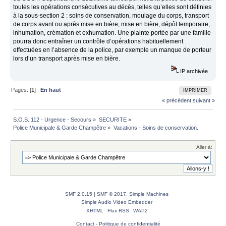
toutes les opérations consécutives au décès, telles qu’elles sont définies
à la sous-section 2 : soins de conservation, moulage du corps, transport
de corps avant ou après mise en bière, mise en bière, dépôt temporaire,
inhumation, crémation et exhumation. Une plainte portée par une famille
pourra donc entraîner un contrôle d’opérations habituellement
effectuées en l’absence de la police, par exemple un manque de porteur
lors d’un transport après mise en bière.
IP archivée
Pages: [
1
]
En haut
IMPRIMER
« précédent
suivant »
S.O.S. 112 - Urgence - Secours
»
SECURITE
»
Police Municipale & Garde Champêtre
»
Vacations - Soins de conservation. 
Aller à:
SMF 2.0.15
|
SMF © 2017
,
Simple Machines
Simple Audio Video Embedder
XHTML
Flux RSS
WAP2
Contact
-
Politique de confidentialité