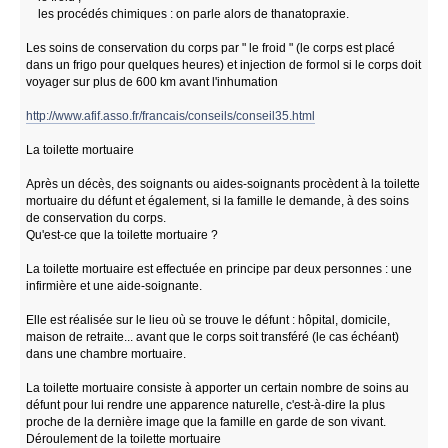
les procédés chimiques : on parle alors de thanatopraxie.
Les soins de conservation du corps par " le froid " (le corps est placé
dans un frigo pour quelques heures) et injection de formol si le corps doit
voyager sur plus de 600 km avant l'inhumation
http://www.afif.asso.fr/francais/conseils/conseil35.html
La toilette mortuaire
Après un décès, des soignants ou aides-soignants procèdent à la toilette
mortuaire du défunt et également, si la famille le demande, à des soins
de conservation du corps.
Qu'est-ce que la toilette mortuaire ?
La toilette mortuaire est effectuée en principe par deux personnes : une
infirmière et une aide-soignante.
Elle est réalisée sur le lieu où se trouve le défunt : hôpital, domicile,
maison de retraite... avant que le corps soit transféré (le cas échéant)
dans une chambre mortuaire.
La toilette mortuaire consiste à apporter un certain nombre de soins au
défunt pour lui rendre une apparence naturelle, c'est-à-dire la plus
proche de la dernière image que la famille en garde de son vivant.
Déroulement de la toilette mortuaire