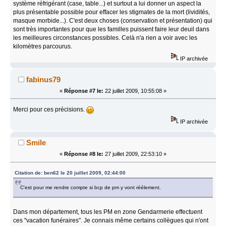
système réfrigérant (case, table...) et surtout a lui donner un aspect la
plus présentable possible pour effacer les stigmates de la mort (lividités,
masque morbide...). C'est deux choses (conservation et présentation) qui
sont très importantes pour que les familles puissent faire leur deuil dans
les meilleures circonstances possibles. Celà n'a rien a voir avec les
kilomètres parcourus.
IP archivée
fabinus79
«
Réponse #7 le:
22 juillet 2009, 10:55:08 »
Merci pour ces précisions.
IP archivée
Smile
«
Réponse #8 le:
27 juillet 2009, 22:53:10 »
Citation de: ben62 le 20 juillet 2009, 02:44:00
C'est pour me rendre compte si bcp de pm y vont réélement.
Dans mon département, tous les PM en zone Gendarmerie effectuent
ces "vacation funéraires". Je connais même certains collègues qui n'ont