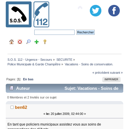
S.O.S. 112 - Urgence - Secours
»
SECURITE
»
Police Municipale & Garde Champêtre
»
Vacations - Soins de conservation. 
« précédent
suivant »
Pages: [
1
]
En bas
IMPRIMER
Auteur
Sujet: Vacations - Soins de
conservation. (Lu 37129 fois)
0 Membres et 2 Invités sur ce sujet
ben62
«
le:
20 juillet 2009, 02:44:00 »
En tant que policiers municipaux assistez vous aux soins de