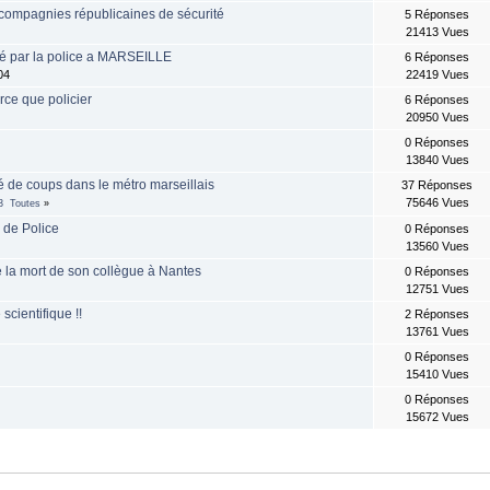
 compagnies républicaines de sécurité
5 Réponses
21413 Vues
é par la police a MARSEILLE
6 Réponses
04
22419 Vues
ce que policier
6 Réponses
20950 Vues
0 Réponses
13840 Vues
ué de coups dans le métro marseillais
37 Réponses
75646 Vues
3
Toutes
»
s de Police
0 Réponses
13560 Vues
e la mort de son collègue à Nantes
0 Réponses
12751 Vues
scientifique !!
2 Réponses
13761 Vues
0 Réponses
15410 Vues
0 Réponses
15672 Vues