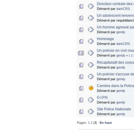
Direction centrale des
Démarré par
darkCRS
Un adolescent renvers
Démarré par requinblanc
Un homme agressé par
Démarré par
gendy
Hommage
Démarré par
darkCRS
Un policier en civil ro
Démarré par
gendy
«
1
2
Récapitulatif des corp
Démarré par
gendy
Un policier s'accuse d
Démarré par
gendy
Carrière dans la Police 
Démarré par
gendy
G.I.P.N
Démarré par
gendy
Site Police Nationale
Démarré par
gendy
Pages:
1
2
[
3
]
En haut