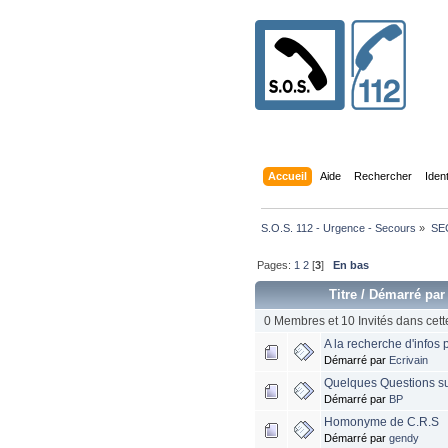
Accueil
Aide
Rechercher
Iden
S.O.S. 112 - Urgence - Secours
»
SE
Pages:
1
2
[
3
]
En bas
Titre
/
Démarré par
0 Membres et 10 Invités dans cett
A la recherche d'infos
Démarré par
Ecrivain
Quelques Questions s
Démarré par
BP
Homonyme de C.R.S
Démarré par
gendy