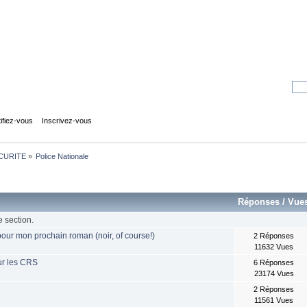
tifiez-vous
Inscrivez-vous
CURITE
»
Police Nationale
Réponses
/
Vue
e section.
 pour mon prochain roman (noir, of course!)
2 Réponses
11632 Vues
ur les CRS
6 Réponses
23174 Vues
2 Réponses
11561 Vues