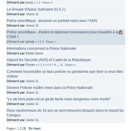
Démarré par
jonas
«
1
2
Toutes
»
Le Groupe d'Appui Judiciaire (G.A.J.)
Démarré par
Jeano 11
Police scientifique : dessiner un portrait-robot avec l’ADN
Démarré par
Jeano 11
Police scientifique - Etudes et diplomes nécessaires pour travailler à la
CRIM ?
Démarré par
gendy
«
1
2
3
Toutes
»
Informations concernant la Police Nationale
Démarré par
Elodie.Spmn
Adjoint De Sécurité (ADS) et Cadet de la République.
Démarré par
Erwan
«
1
2
3
4
5
6
7
8
...
11
Toutes
»
Comment reconnaître un faux policier ou gendarme que faire si vous êtes
victime
Démarré par
Jeano 11
Devenir Policier maître-chien dans la Police Nationale
Démarré par
Jeano 11
"Le ski hors-piste est un geste facile mais dangereux voire mortel"
Démarré par
Jeano 11
Deux randonneurs de 19 ans se sont retrouvés bloqués dans le massif du
Canigou.
Démarré par
Jeano 11
Pages:
1
2
[
3
]
En haut