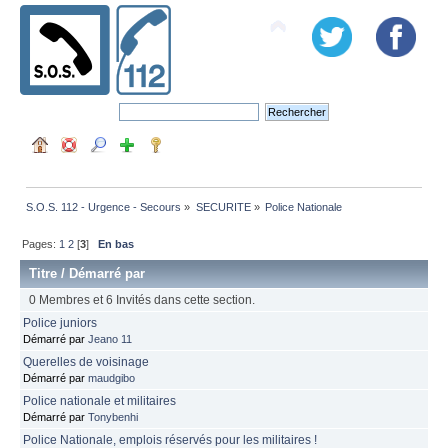
S.O.S. 112 - Urgence - Secours
»
SECURITE
»
Police Nationale
Pages:
1
2
[
3
]
En bas
Titre
/
Démarré par
0 Membres et 6 Invités dans cette section.
Police juniors
Démarré par
Jeano 11
Querelles de voisinage
Démarré par
maudgibo
Police nationale et militaires
Démarré par
Tonybenhi
Police Nationale, emplois réservés pour les militaires !