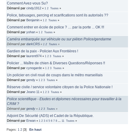
Comment Avez-vous Su?
Démarré par
cindy1912
«
1
2
Toutes
»
Police, tatouages, percing et scarifications sont ils autorisés ??
Démarré par
Benjamin
«
1
2
Toutes
»
Comment entrer en école de police ? .... par la porte ... OK !!!
Démarré par
yohan
«
1
2
Toutes
»
Caméra embarquée sur véhicule ou sur piéton Police/gendarme
Démarré par
darkCRS
«
1
2
Toutes
»
Gardien de la paix - Policier Aux Frontières !
Démarré par
laurent974
«
1
2
3
Toutes
»
Policier ... Maître de chien & Diverses Questions/Réponses !!
Démarré par
cynogarde
«
1
2
3
Toutes
»
Un policier en civil roué de coups dans le métro marseillais
Démarré par
gendy
«
1
2
3
Toutes
»
Réserve civile / service volontaire citoyen de la Police Nationale !
Démarré par
Jeano 11
«
1
2
3
Toutes
»
Police scientifique - Etudes et diplomes nécessaires pour travailler à la
CRIM ?
Démarré par
gendy
«
1
2
3
Toutes
»
Adjoint De Sécurité (ADS) et Cadet de la République.
Démarré par
Erwan
«
1
2
3
4
5
6
7
8
...
11
Toutes
»
Pages:
1
2
[
3
]
En haut