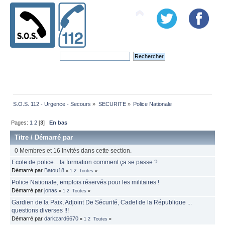
S.O.S. 112 - Urgence - Secours
»
SECURITE
»
Police Nationale
Pages:
1
2
[
3
]
En bas
Titre
/
Démarré par
0 Membres et 16 Invités dans cette section.
Ecole de police... la formation comment ça se passe ?
Démarré par
Batou18
«
1
2
Toutes
»
Police Nationale, emplois réservés pour les militaires !
Démarré par
jonas
«
1
2
Toutes
»
Gardien de la Paix, Adjoint De Sécurité, Cadet de la République ...
questions diverses !!!
Démarré par
darkzard6670
«
1
2
Toutes
»