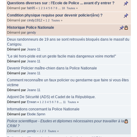
Questions diverses sur : l'Ecole de Police ... avant d'y entrer ?
Démarré par
fab95
«
1
2
3
4
5
6
7
8
...
18
Toutes
»
Condition physique requise pour devenir policier(ère) ?
Démarré par
cindy1912
«
1
2
Toutes
»
Historique Police Nationale
Démarré par
gendy
Deux randonneurs de 19 ans se sont retrouvés bloqués dans le massif du
Canigou.
Démarré par
Jeano 11
"Le ski hors-piste est un geste facile mais dangereux voire mortel"
Démarré par
Jeano 11
Devenir Policier maître-chien dans la Police Nationale
Démarré par
Jeano 11
Comment reconnaître un faux policier ou gendarme que faire si vous êtes
victime
Démarré par
Jeano 11
Adjoint De Sécurité (ADS) et Cadet de la République.
Démarré par
Erwan
«
1
2
3
4
5
6
7
8
...
11
Toutes
»
Informations concernant la Police Nationale
Démarré par
Elodie.Spmn
Police scientifique - Etudes et diplomes nécessaires pour travailler à la
CRIM ?
Démarré par
gendy
«
1
2
3
Toutes
»