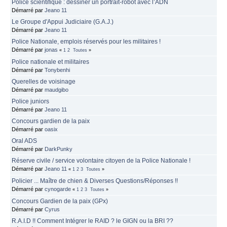
Police scientifique : dessiner un portrait-robot avec l’ADN
Démarré par
Jeano 11
Le Groupe d'Appui Judiciaire (G.A.J.)
Démarré par
Jeano 11
Police Nationale, emplois réservés pour les militaires !
Démarré par
jonas
«
1
2
Toutes
»
Police nationale et militaires
Démarré par
Tonybenhi
Querelles de voisinage
Démarré par
maudgibo
Police juniors
Démarré par
Jeano 11
Concours gardien de la paix
Démarré par
oasix
Oral ADS
Démarré par
DarkPunky
Réserve civile / service volontaire citoyen de la Police Nationale !
Démarré par
Jeano 11
«
1
2
3
Toutes
»
Policier ... Maître de chien & Diverses Questions/Réponses !!
Démarré par
cynogarde
«
1
2
3
Toutes
»
Concours Gardien de la paix (GPx)
Démarré par
Cyrus
R.A.I.D !! Comment Intégrer le RAID ? le GIGN ou la BRI ??