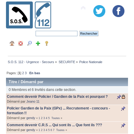
S.O.S. 112 - Urgence - Secours
»
SECURITE
»
Police Nationale
Pages: [
1
]
2
3
En bas
Titre
/
Démarré par
0 Membres et 6 Invités dans cette section.
Comment devenir Policier / Gardien de la Paix et pourquoi ?
Démarré par
Jeano 11
Policier Gardien de la Paix (GPx) ... Recrutement - concours -
formation !!
Démarré par
gendy
«
1
2
3
4
5
Toutes
»
Comment devenir C.R.S ... Qui sont ils ... Que font ils ???
Démarré par
gendy
«
1
2
3
4
5
6
7
Toutes
»