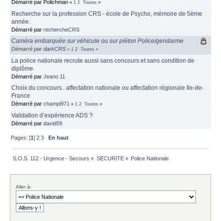
Démarré par Polichman
«
1
2
Toutes
»
Recherche sur la profession CRS - école de Psycho, mémoire de 5ème
année.
Démarré par
rechercheCRS
Caméra embarquée sur véhicule ou sur piéton Police/gendarme
Démarré par
darkCRS
«
1
2
Toutes
»
La police nationale recrute aussi sans concours et sans condition de
diplôme
Démarré par
Jeano 11
Choix du concours.. affectation nationale ou affectation régionale Ile-de-
France
Démarré par
champi971
«
1
2
Toutes
»
Validation d’expérience ADS ?
Démarré par
david59
Pages: [
1
]
2
3
En haut
S.O.S. 112 - Urgence - Secours
»
SECURITE
»
Police Nationale
Aller à: