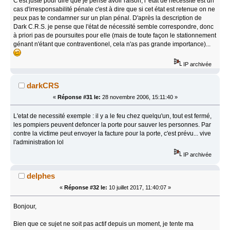
C'est juste pour dire que je pense avoir raison, l' etat de nécessité est un
cas d'irresponsabilité pénale c'est à dire que si cet état est retenue on ne
peux pas te condamner sur un plan pénal. D'après la description de
Dark C.R.S. je pense que l'état de nécessité semble correspondre, donc
à priori pas de poursuites pour elle (mais de toute façon le stationnement
génant n'étant que contraventionel, cela n'as pas grande importance)...
IP archivée
darkCRS
«
Réponse #31 le:
28 novembre 2006, 15:11:40 »
L'etat de necessité exemple : il y a le feu chez quelqu'un, tout est fermé,
les pompiers peuvent defoncer la porte pour sauver les personnes. Par
contre la victime peut envoyer la facture pour la porte, c'est prévu... vive
l'administration lol
IP archivée
delphes
«
Réponse #32 le:
10 juillet 2017, 11:40:07 »
Bonjour,
Bien que ce sujet ne soit pas actif depuis un moment, je tente ma