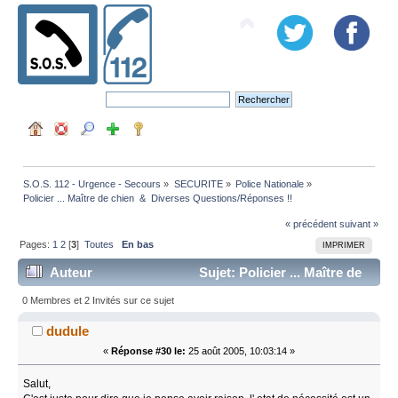
S.O.S. 112 - Urgence - Secours
»
SECURITE
»
Police Nationale
»
Policier ... Maître de chien  &  Diverses Questions/Réponses !!
« précédent
suivant »
Pages:
1
2
[
3
]
Toutes
En bas
IMPRIMER
Auteur
Sujet: Policier ... Maître de
chien & Diverses Questions/Réponses !! (Lu 58993
0 Membres et 2 Invités sur ce sujet
fois)
dudule
«
Réponse #30 le:
25 août 2005, 10:03:14 »
Salut,