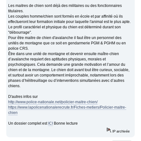
Les maitres de chien sont déjà des militaires ou des fonctionnaires
titulaires.
Les couples homme/chien sont formés en école et par affinité où ils
effectueront leur formation initiale pour laquelle l'animal est le plus apte.
Le profil caractériel et physique du chien est déterminé durant son
"débourrage".
Pour être maitre de chien d'avalanche il faut être un personnel des
unités de montagne que ce soit en gendarmerie PGM & PGHM ou en
police CRS.
Être dans une unité de montagne et devenir ensuite maître-chien
d’avalanche requiert des aptitudes physiques, morales et
psychologiques. Cela demande une grande motivation et l’amour du
chien et de la montagne. Le chien doit avant tout être curieux, sociable,
et surtout avoir un comportement irréprochable, notamment lors des
phases d’hélitreuillage ou d’interventions simultanées avec d’autres
chiens.
D'autres infos sur
http://www.police-nationale.net/policier-maitre-chien/
https://www.lapolicenationalerecrute.fr/Fiches-metiers/Policier-maitre-
chien
Un dossier complet est
ICI
Bonne lecture
IP archivée