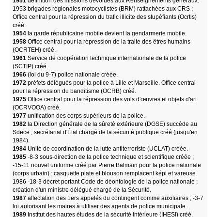
1951
définition des missions dévolues aux Renseignements généraux.
1953 brigades régionales motocyclistes (BRM) rattachées aux CRS ;
Office central pour la répression du trafic illicite des stupéfiants (Ocrtis)
créé.
1954
la garde républicaine mobile devient la gendarmerie mobile.
1958
Office central pour la répression de la traite des êtres humains
(OCRTEH) créé.
1961
Service de coopération technique internationale de la police
(SCTIP) créé.
1966
(loi du 9-7) police nationale créée.
1972
préfets délégués pour la police à Lille et Marseille. Office central
pour la répression du banditisme (OCRB) créé.
1975
Office central pour la répression des vols d'œuvres et objets d'art
(OCRVOOA) créé.
1977
unification des corps supérieurs de la police.
1982
la Direction générale de la sûreté extérieure (DGSE) succède au
Sdece ; secrétariat d'État chargé de la sécurité publique créé (jusqu'en
1984).
1984
Unité de coordination de la lutte antiterroriste (UCLAT) créée.
1985
-8-3 sous-direction de la police technique et scientifique créée ;
-15-11 nouvel uniforme créé par Pierre Balmain pour la police nationale
(corps urbain) : casquette plate et blouson remplacent képi et vareuse.
1986 -18-3 décret portant Code de déontologie de la police nationale ;
création d'un ministre délégué chargé de la Sécurité.
1987
affectation des 1ers appelés du contingent comme auxiliaires ; -3-7
loi autorisant les maires à utiliser des agents de police municipale.
1989
Institut des hautes études de la sécurité intérieure (IHESI) créé.