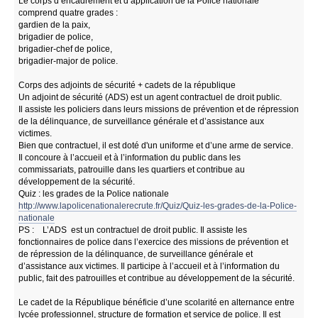
Le corps d’encadrement et d’application de la Police nationale
comprend quatre grades :
gardien de la paix,
brigadier de police,
brigadier-chef de police,
brigadier-major de police.
Corps des adjoints de sécurité + cadets de la république
Un adjoint de sécurité (ADS) est un agent contractuel de droit public.
Il assiste les policiers dans leurs missions de prévention et de répression
de la délinquance, de surveillance générale et d’assistance aux
victimes.
Bien que contractuel, il est doté d'un uniforme et d’une arme de service.
Il concoure à l’accueil et à l’information du public dans les
commissariats, patrouille dans les quartiers et contribue au
développement de la sécurité.
Quiz : les grades de la Police nationale
http://www.lapolicenationalerecrute.fr/Quiz/Quiz-les-grades-de-la-Police-
nationale
PS : L’ADS est un contractuel de droit public. Il assiste les
fonctionnaires de police dans l’exercice des missions de prévention et
de répression de la délinquance, de surveillance générale et
d’assistance aux victimes. Il participe à l’accueil et à l’information du
public, fait des patrouilles et contribue au développement de la sécurité.
Le cadet de la République bénéficie d’une scolarité en alternance entre
lycée professionnel, structure de formation et service de police. Il est