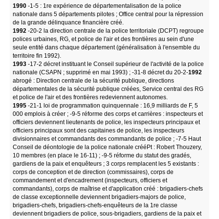
1990
-1-5 : 1re expérience de départementalisation de la police
nationale dans 5 départements pilotes ; Office central pour la répression
de la grande délinquance financière créé.
1992
-20-2 la direction centrale de la police territoriale (DCPT) regroupe
polices urbaines, RG, et police de l'air et des frontières au sein d'une
seule entité dans chaque département (généralisation à l'ensemble du
territoire fin 1992).
1993
-17-2 décret instituant le Conseil supérieur de l'activité de la police
nationale (CSAPN ; supprimé en mai 1993) ; -31-8 décret du 20-2-
1992
abrogé : Direction centrale de la sécurité publique, directions
départementales de la sécurité publique créées, Service central des RG
et police de l'air et des frontières redeviennent autonomes.
1995
-21-1 loi de programmation quinquennale : 16,9 milliards de F, 5
000 emplois à créer ; -9-5 réforme des corps et carrières : inspecteurs et
officiers deviennent lieutenants de police, les inspecteurs principaux et
officiers principaux sont des capitaines de police, les inspecteurs
divisionnaires et commandants des commandants de police ; -7-5 Haut
Conseil de déontologie de la police nationale crééPt : Robert Thouzery,
10 membres (en place le 16-11) ; -9-5 réforme du statut des gradés,
gardiens de la paix et enquêteurs ; 3 corps remplacent les 5 existants :
corps de conception et de direction (commissaires), corps de
commandement et d'encadrement (inspecteurs, officiers et
commandants), corps de maîtrise et d'application créé : brigadiers-chefs
de classe exceptionnelle deviennent brigadiers-majors de police,
brigadiers-chefs, brigadiers-chefs-enquêteurs de la 1re classe
deviennent brigadiers de police, sous-brigadiers, gardiens de la paix et