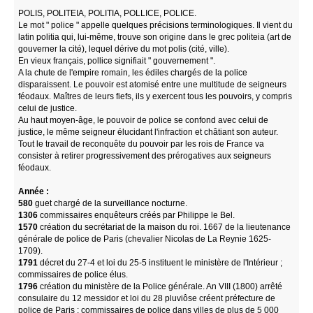
POLIS, POLITEIA, POLITIA, POLLICE, POLICE.
Le mot " police " appelle quelques précisions terminologiques. Il vient du
latin politia qui, lui-même, trouve son origine dans le grec politeia (art de
gouverner la cité), lequel dérive du mot polis (cité, ville).
En vieux français, pollice signifiait " gouvernement ".
A la chute de l'empire romain, les édiles chargés de la police
disparaissent. Le pouvoir est atomisé entre une multitude de seigneurs
féodaux. Maîtres de leurs fiefs, ils y exercent tous les pouvoirs, y compris
celui de justice.
Au haut moyen-âge, le pouvoir de police se confond avec celui de
justice, le même seigneur élucidant l'infraction et châtiant son auteur.
Tout le travail de reconquête du pouvoir par les rois de France va
consister à retirer progressivement des prérogatives aux seigneurs
féodaux.
Année :
580
guet chargé de la surveillance nocturne.
1306
commissaires enquêteurs créés par Philippe le Bel.
1570
création du secrétariat de la maison du roi. 1667 de la lieutenance
générale de police de Paris (chevalier Nicolas de La Reynie 1625-
1709).
1791
décret du 27-4 et loi du 25-5 instituent le ministère de l'Intérieur ;
commissaires de police élus.
1796
création du ministère de la Police générale. An VIII (1800) arrêté
consulaire du 12 messidor et loi du 28 pluviôse créent préfecture de
police de Paris ; commissaires de police dans villes de plus de 5 000