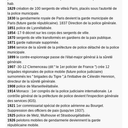
hab.
1829
création de 100 sergents de villeà Paris, placés sous l'autorité de
la police municipale.
1830
la gendarmerie royale de Paris devient la garde municipale de
Paris (future garde républicaine). 1837 Direction de la police générale.
1851
police de Lyonétatisée.
1854
-17-9 décret sur les corps des sergents de ville.
1870
sergents de ville transformés en gardiens de la paix publique.
1871
garde nationale supprimée.
1894
service de la sûreté de la préfecture de police détaché de la police
municipale.
1899
le contre-espionnage passe de l'état-major général à la sûreté
générale.
1907
-30-12 Clemenceau (dit " le 1er policier de France ") crée 12
brigades régionales de police mobile (future police judiciaire)
surnommés les " brigades du Tigre ",à l'initiative de Célestin Hennion,
directeur de la sûreté générale.
1908
police de Marseilleétatisée.
1914
Monaco : 1er congrès de la police judiciaire internationale. Le
contrôle général de la préfecture de police devient l'inspection générale
des services (IGS).
1921
1er commissariat spécial de police aérienne au Bourget.
Suppression des officiers de paix (jusqu'en 1937).
1925
police de Metz, Mulhouse et Strasbourgétatisée.
1926
pelotons mobiles de gendarmerie deviennent la garde
républicaine mobile.