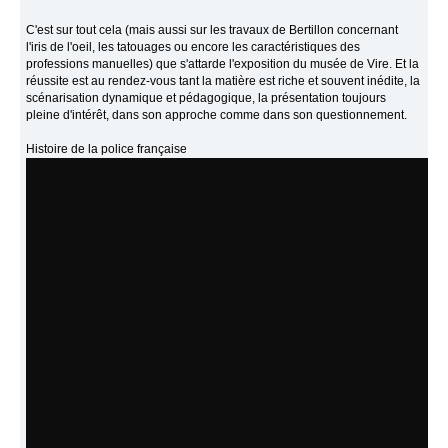
C'est sur tout cela (mais aussi sur les travaux de Bertillon concernant
l'iris de l'oeil, les tatouages ou encore les caractéristiques des
professions manuelles) que s'attarde l'exposition du musée de Vire. Et la
réussite est au rendez-vous tant la matière est riche et souvent inédite, la
scénarisation dynamique et pédagogique, la présentation toujours
pleine d'intérêt, dans son approche comme dans son questionnement.
Histoire de la police française