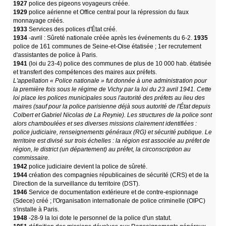
1927
police des pigeons voyageurs créée.
1929
police aérienne et Office central pour la répression du faux
monnayage créés.
1933
Services des polices d'État créé.
1934
-avril : Sûreté nationale créée après les événements du 6-2.
1935
police de 161 communes de Seine-et-Oise étatisée ; 1er recrutement
d'assistantes de police à Paris.
1941
(loi du 23-4) police des communes de plus de 10 000 hab. étatisée
et transfert des compétences des maires aux préfets.
L'appellation « Police nationale » fut donnée à une administration pour
la première fois sous le régime de Vichy par la loi du 23 avril 1941. Cette
loi place les polices municipales sous l'autorité des préfets au lieu des
maires (sauf pour la police parisienne déjà sous autorité de l'État depuis
Colbert et Gabriel Nicolas de La Reynie). Les structures de la police sont
alors chamboulées et ses diverses missions clairement identifiées :
police judiciaire, renseignements généraux (RG) et sécurité publique. Le
territoire est divisé sur trois échelles : la région est associée au préfet de
région, le district (un département) au préfet, la circonscription au
commissaire.
1942
police judiciaire devient la police de sûreté.
1944
création des compagnies républicaines de sécurité (CRS) et de la
Direction de la surveillance du territoire (DST).
1946
Service de documentation extérieure et de contre-espionnage
(Sdece) créé ; l'Organisation internationale de police criminelle (OIPC)
s'installe à Paris.
1948
-28-9 la loi dote le personnel de la police d'un statut.