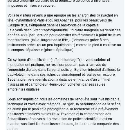
service d'identité judiciaire de la préfecture de police a inventées,
imposées et mises en oeuvre.
Voilà le visiteur revenu à une époque où les anarchistes (Ravachol en
tête) dynamitaient Paris et où les Apaches, pour les beaux yeux de
Casque d'Or, s'étripaient dans les bas-fonds de la capitale.
Et le voilà découvrant l'anthropométrie judiciaire imaginée au début des
années 1880 par Bertillon pour identifier les récidivistes à partir de leurs
mensurations (taille, largeur de la tête, ...) obtenues grâce à des
instruments précis (et un peu inquiétants...) comme le pied à coulisse ou
le compas d'épaisseur (pince céphalique).
Ce système d'identification (le "bertillonnage"), devenu célèbre et
mondialement pratiqué, ne résistera pourtant pas à l'arrivée de
l'empreinte digitale dans l'arsenal policier. Bertillon introduit d'ailleurs la
dactylotechnie dans ses fiches de signalement et réalise en octobre
1902 la première identification à distance en France d'un criminel
(l'assassin et cambrioleur Henri-Léon Scheffer) par ses seules
empreintes digitales.
Sous son impulsion, tous les domaines de l'enquête sont investis par la
technique et traités avec méthode : le "gel", la pérennisation de la scène
de crime par le plan et la photographie, la recherche et le prélèvement
des traces et indices sur les lieux, l'examen et la comparaison des
échantillons découverts. La révolution de police scientifique est en
marche, suscitant l'enthousiasme des uns, le doute ou la moquerie des
autres.