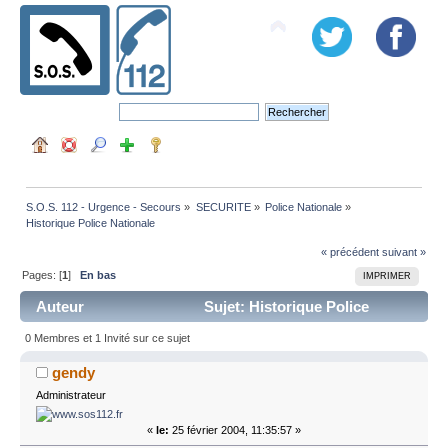
S.O.S. 112 - Urgence - Secours
»
SECURITE
»
Police Nationale
»
Historique Police Nationale
« précédent
suivant »
Pages: [
1
]
En bas
IMPRIMER
Auteur
Sujet: Historique Police
Nationale (Lu 36426 fois)
0 Membres et 1 Invité sur ce sujet
gendy
Administrateur
«
le:
25 février 2004, 11:35:57 »