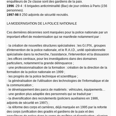
enquêteurs de 2e classe sont des gardiens de la paix.
1996
-29-4 : 6 brigades anticriminalité (Bac) de jour créées à Paris (156
personnes).
1997-98
8 250 adjoints de sécurité recrutés.
LA MODERNISATION DE LA POLICE NATIONALE
Ces dernières décennies sont marquées pour la police nationale par un
important effort de modernisation qui se manifeste notamment par :
· la création de nouvelles structures spécialisées : les G.I.P.N., groupes
d'intervention de la police nationale, et le R.A.I.D., unité opérationnelle
spécialisée dans la recherche, l'assistance, l'intervention et la dissuasion
; les offices centraux, pour les investigations dans des domaines
particuliers, notamment la grande délinquance ;
· une professionnalisation de la formation : création de la direction de la
formation de la police nationale en 1999 ;
· les progrès de la police technique et scientifique ;
· la généralisation de l'utilisation des technologies de l'informatique et de
la communication ;
· le développement des parcs de matériels : véhicules, équipements…
· une gestion plus adaptée des personnels qui se traduit par :
- la diversification des recrutements (policiers auxiliaires en 1986,
adjoints de sécurité en 1997) ;
- la réforme des corps et carrières, déjà marquée en 1995 par la refonte
des corps (unification des gradés et gardiens de la paix et des
enquêteurs de police dans le corps de maîtrise et d'application ; réunion