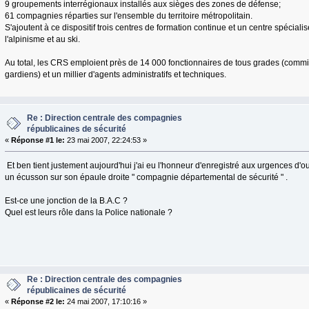
9 groupements interrégionaux installés aux sièges des zones de défense;
61 compagnies réparties sur l'ensemble du territoire métropolitain.
S'ajoutent à ce dispositif trois centres de formation continue et un centre spéciali
l'alpinisme et au ski.
Au total, les CRS emploient près de 14 000 fonctionnaires de tous grades (commiss
gardiens) et un millier d'agents administratifs et techniques.
Re : Direction centrale des compagnies
républicaines de sécurité
«
Réponse #1 le:
23 mai 2007, 22:24:53 »
Et ben tient justement aujourd'hui j'ai eu l'honneur d'enregistré aux urgences d'ou
un écusson sur son épaule droite " compagnie départemental de sécurité " .
Est-ce une jonction de la B.A.C ?
Quel est leurs rôle dans la Police nationale ?
Re : Direction centrale des compagnies
républicaines de sécurité
«
Réponse #2 le:
24 mai 2007, 17:10:16 »