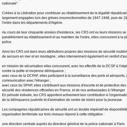
nationale".
Créées à la Libération pour contribuer au rétablissement de la légalité républicain
largement engagées lors des grèves insurrectionnelles de 1947-1948, puis de 19
l'ordre dans les départements d'Algérie.
Au cours de leur cinquante années d'existence, les CRS ont vu leurs missions se di
parallèlement au rétablissement et au maintien de l'ordre, elles concourent à la p
police.
Ainsi les CRS ont dans leurs attributions propres des missions de sécurité routièr
de secours en mer et en montagne ; elles interviennent également en renfort d'aut
en mission de sécurisation elles concourent, avec les effectifs de la DCSP à l'obj
contre la petite et moyenne délinquance ;
avec ceux de la DCPAF, elles participent à la surveillance des ports et aéroports, 
communication avec l'étranger ;
avec ceux du SPHP, elles contribuent aux missions d'escorte et de protection des 
sécurité des résidences officielles en France, et de nos ambassades à l'étranger.
En période estivale, les CRS apportent activement leur contribution à l'organisat
de la délinquance juvénile et d'animation de centre de loisirs pour la jeunesse.
Les compagnies républicaines de sécurité ont un double impératif de disponibilité
organisation territoriale sur trois niveaux répond à cette obligation :
une direction centrale auprès du directeur général de la police nationale à Paris