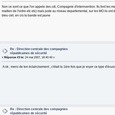
Non ce sont ce que l'on appele des cdi, Compagnie d'internvention. Ils font les m
maitien de l'ordre etc etc) mais juste au niveau departemental, sur les MO ils o
bleu ciel, en crs la bande est jaune
Re : Direction centrale des compagnies
républicaines de sécurité
«
Réponse #3 le:
24 mai 2007, 18:40:40 »
A ok , merci de ton éclaircisement , c'était la 1ère fois que je voyer ce type d'écus
Re : Direction centrale des compagnies
républicaines de sécurité