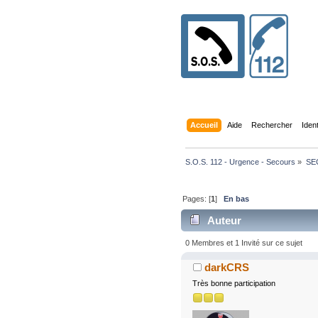
Accueil
Aide
Rechercher
Iden
S.O.S. 112 - Urgence - Secours
»
SE
Pages: [
1
]
En bas
Auteur
0 Membres et 1 Invité sur ce sujet
darkCRS
Très bonne participation