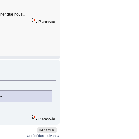
 cher que nous...
IP archivée
ous...
IP archivée
IMPRIMER
« précédent
suivant »