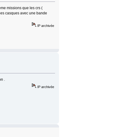
eme missions que les crs (
nt des casques avec une bande
IP archivée
on .
IP archivée