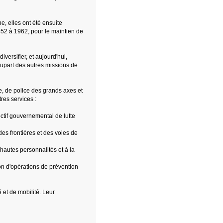
e, elles ont été ensuite
52 à 1962, pour le maintien de
versifier, et aujourd'hui,
lupart des autres missions de
e, de police des grands axes et
res services :
ectif gouvernemental de lutte
des frontières et des voies de
hautes personnalités et à la
ion d'opérations de prévention
 et de mobilité. Leur