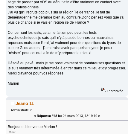
sage de passer par ADS au début afin d'être vraiment en contact avec
des professionnels.
J'ai vu qu'il recrute bcp plus sur la région île de france, le fait de
déménager ne me dérange bien au contraire.Donc pensez vous que j'ai
plus de chance si je vais en région île de France ?
Concernant les tests, cela me fait un peu peur, les tests
psychotechniques je sais qu'il n'y à pas de bonnes ou mauvaises
réponses mais pour l'oral j'ai vraiment peur des questions du types de
culture G ou autres....j'aimerais savoir par quels moyens je peux
"réviser" pour cet oral afin de m'y préparer le mieux!
Désolé du pavé...mais je me pose vraiment de nombreuses questions et
je suis vraiment très déterminée à entrer dans ce milieu et d'y progresser.
Merci d'avance pour vos réponses
Marion
IP archivée
Jeano 11
Administrateur
«
Réponse #48 le:
24 mars 2013, 13:19:19 »
Bonjour et bienvenue Marion !
Citer