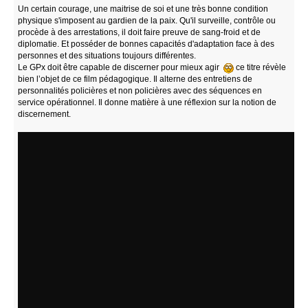
Un certain courage, une maitrise de soi et une très bonne condition
physique s'imposent au gardien de la paix. Qu'il surveille, contrôle ou
procède à des arrestations, il doit faire preuve de sang-froid et de
diplomatie. Et posséder de bonnes capacités d'adaptation face à des
personnes et des situations toujours différentes.
Le GPx doit être capable de discerner pour mieux agir
ce titre révèle
bien l’objet de ce film pédagogique. Il alterne des entretiens de
personnalités policières et non policières avec des séquences en
service opérationnel. Il donne matière à une réflexion sur la notion de
discernement.