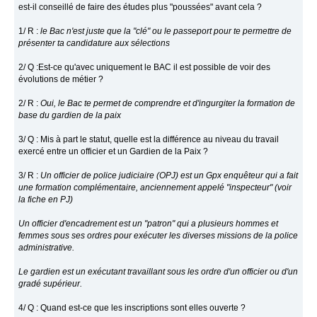
est-il conseillé de faire des études plus "poussées" avant cela ?
1/ R :
le Bac n'est juste que la "clé" ou le passeport pour te permettre de
présenter ta candidature aux sélections
2/ Q :Est-ce qu'avec uniquement le BAC il est possible de voir des
évolutions de métier ?
2/ R :
Oui, le Bac te permet de comprendre et d'ingurgiter la formation de
base du gardien de la paix
3/ Q : Mis à part le statut, quelle est la différence au niveau du travail
exercé entre un officier et un Gardien de la Paix ?
3/ R :
Un officier de police judiciaire (OPJ) est un Gpx enquêteur qui a fait
une formation complémentaire, anciennement appelé "inspecteur" (voir
la fiche en PJ)
Un officier d'encadrement est un "patron" qui a plusieurs hommes et
femmes sous ses ordres pour exécuter les diverses missions de la police
administrative.
Le gardien est un exécutant travaillant sous les ordre d'un officier ou d'un
gradé supérieur.
4/ Q : Quand est-ce que les inscriptions sont elles ouverte ?