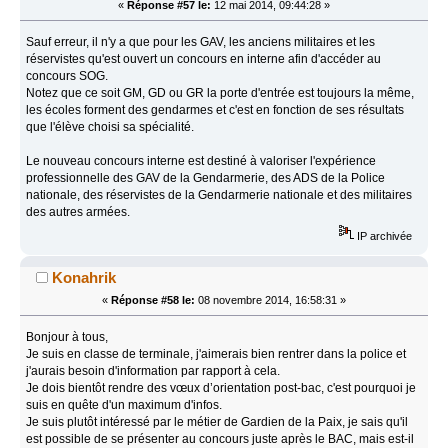
«
Réponse #57 le:
12 mai 2014, 09:44:28 »
Sauf erreur, il n'y a que pour les GAV, les anciens militaires et les
réservistes qu'est ouvert un concours en interne afin d'accéder au
concours SOG.
Notez que ce soit GM, GD ou GR la porte d'entrée est toujours la même,
les écoles forment des gendarmes et c'est en fonction de ses résultats
que l'élève choisi sa spécialité.
Le nouveau concours interne est destiné à valoriser l'expérience
professionnelle des GAV de la Gendarmerie, des ADS de la Police
nationale, des réservistes de la Gendarmerie nationale et des militaires
des autres armées.
IP archivée
Konahrik
«
Réponse #58 le:
08 novembre 2014, 16:58:31 »
Bonjour à tous,
Je suis en classe de terminale, j'aimerais bien rentrer dans la police et
j'aurais besoin d'information par rapport à cela.
Je dois bientôt rendre des vœux d’orientation post-bac, c'est pourquoi je
suis en quête d'un maximum d'infos.
Je suis plutôt intéressé par le métier de Gardien de la Paix, je sais qu'il
est possible de se présenter au concours juste après le BAC, mais est-il