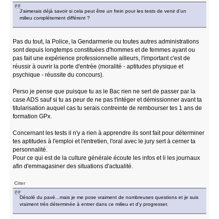
J'aimerais déjà savoir si cela peut être un frein pour les tests de venir d'un
milieu complétement différent ?
Pas du tout, la Police, la Gendarmerie ou toutes autres administrations
sont depuis longtemps constituées d'hommes et de femmes ayant ou
pas fait une expérience professionnelle ailleurs, l'important c'est de
réussir à ouvrir la porte d'entrée (moralité - aptitudes physique et
psychique - réussite du concours).
Perso je pense que puisque tu as le Bac rien ne sert de passer par la
case ADS sauf si tu as peur de ne pas t'intéger et démissionner avant ta
titularisation auquel cas tu serais contreinte de rembourser tes 1 ans de
formation GPx.
Concernant les tests il n'y a rien à apprendre ils sont fait pour déterminer
tes aptitudes à l'emploi et l'entretien, l'oral avec le jury sert à cerner ta
personnalité.
Pour ce qui est de la culture générale écoute les infos et li les journaux
afin d'emmagasiner des situations d'actualité.
Citer
Désolé du pavé...mais je me pose vraiment de nombreuses questions et je suis
vraiment très déterminée à entrer dans ce milieu et d'y progresser.