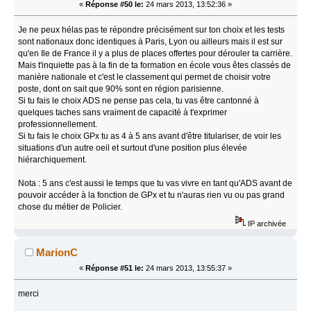
«
Réponse #50 le:
24 mars 2013, 13:52:36 »
Je ne peux hélas pas te répondre précisément sur ton choix et les tests
sont nationaux donc identiques à Paris, Lyon ou ailleurs mais il est sur
qu'en Ile de France il y a plus de places offertes pour dérouler ta carrière.
Mais t'inquiette pas à la fin de ta formation en école vous êtes classés de
manière nationale et c'est le classement qui permet de choisir votre
poste, dont on sait que 90% sont en région parisienne.
Si tu fais le choix ADS ne pense pas cela, tu vas être cantonné à
quelques taches sans vraiment de capacité à t'exprimer
professionnellement.
Si tu fais le choix GPx tu as 4 à 5 ans avant d'être titulariser, de voir les
situations d'un autre oeil et surtout d'une position plus élevée
hiérarchiquement.
Nota : 5 ans c'est aussi le temps que tu vas vivre en tant qu'ADS avant de
pouvoir accéder à la fonction de GPx et tu n'auras rien vu ou pas grand
chose du métier de Policier.
IP archivée
MarionC
«
Réponse #51 le:
24 mars 2013, 13:55:37 »
merci