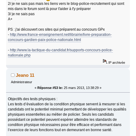
2/ je ne sais pas mais les liens vers le blog-police-recrutement qui sont
mis dans le forum sont là pour t'aider à t'y préparer
3/ je ne sais pas
A+
PS : j'ai découvert ces sites qui préparent au concours GPx
-
http://www.france-enseignement.net/librairie/livre-preparation-
concours-gardien-paix-police-nationale.html
-
http://www.la-tactique-du-candidat.fr/supports-concours-police-
nationale.php
IP archivée
Jeano 11
Administrateur
«
Réponse #53 le:
25 mars 2013, 13:38:29 »
Objectifs des tests physiques :
Les tests d’évaluation de la condition physique servent à mesurer si les
candidats ont le potentiel minimal permettant de développer les qualités
physiques essentielles au métier de policier. Seuls les candidats
possédant ce potentiel peuvent espérer atteindre les standards de
condition physique nécessaires pour être efficace et performant dans
l’exercice de leurs fonctions tout en demeurant en bonne santé.