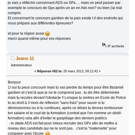
je vais y réfléchir concernant ADS ou GPx..... mais on peut passer par
exemple le concours de Gpx après un an en Ads non? ou bien j'ai mal
compris
Et concernant le concours gardien de la paix existe t il des endroits qui
nous prépare aux différentes épreuves?
et pour la région aussi
merci quand même pour vos réponses
IP archivée
Jeano 11
Administrateur
«
Réponse #52 le:
25 mars 2013, 09:12:42 »
Bonjour
1/ oui tu peux concourir mais tu vas perdre du temps pour être titularisé
gardien et c'est là que je ne te comprend pas : tu dis être déterminée
mais tu recules devant l'obstacle !! Lorsque tu rentres en Ecole de Police
tu as droit à 3 mois de réflexion "sans frais" pour savoir si tu
démissionnes ou si tu continues, aprés ce délais tu devras rembourser
ton salaire et le cout de ta formation (contrat que l'on nomme un dédit-
formation) cela afin d'éviter le gaspillage des deniers publics.
- le stade ADS est fait pour mieux recruter des GPx afin de mettre à
niveau des candidats qui ne le sont pas... c'est la "maternelle" pour
comparer avec l'école