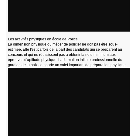
Les activités physiques en école de Police
La dimension physique du métier de policier ne doit pas être sous-
estimée. Elle l'est parfois de la part des candidats qui se préparent au
concours et qui ne réussissent pas à obtenir la note minimum aux
épreuves d'aptitude physique. La formation initiale professionnelle du
gardien de la paix comporte un volet important de préparation physique.