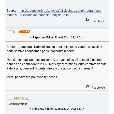
Source :
http://cegepsherbrooke.qc.ca/officiel/index.php/programmes-
etudes/335-evaluation-condition-physique-tp
IP archivée
lulu98832
«
Réponse #54 le:
11 mai 2014, 12:49:01 »
Bonjour, etant dans l'administration penitentiaire, je voudrais savoir si
nous sommes concernés par le concours reservé.
Deuxiemement, pour les anciens Ads ayant effectué la totalité de leurs
annees de contrat dans la PN, mais ayant terminés leurs contrats depuis
+ de 2 ans, peuvent ils prétendre encore au concours interne ?
Merci par avance pour vos reponses.
IP archivée
Jeano 11
Administrateur
«
Réponse #55 le:
12 mai 2014, 09:33:53 »