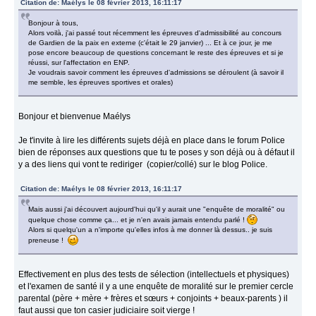
Citation de: Maélys le 08 février 2013, 16:11:17
Bonjour à tous,
Alors voilà, j'ai passé tout récemment les épreuves d'admissibilité au concours
de Gardien de la paix en externe (c'était le 29 janvier) ... Et à ce jour, je me
pose encore beaucoup de questions concernant le reste des épreuves et si je
réussi, sur l'affectation en ENP.
Je voudrais savoir comment les épreuves d'admissions se déroulent (à savoir il
me semble, les épreuves sportives et orales)
Bonjour et bienvenue Maélys
Je t'invite à lire les différents sujets déjà en place dans le forum Police
bien de réponses aux questions que tu te poses y son déjà ou à défaut il
y a des liens qui vont te rediriger (copier/collé) sur le blog Police.
Citation de: Maélys le 08 février 2013, 16:11:17
Mais aussi j'ai découvert aujourd'hui qu'il y aurait une "enquête de moralité" ou
quelque chose comme ça... et je n'en avais jamais entendu parlé !
Alors si quelqu'un a n'importe qu'elles infos à me donner là dessus.. je suis
preneuse !
Effectivement en plus des tests de sélection (intellectuels et physiques)
et l'examen de santé il y a une enquête de moralité sur le premier cercle
parental (père + mère + frères et sœurs + conjoints + beaux-parents ) il
faut aussi que ton casier judiciaire soit vierge !