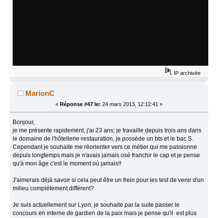
IP archivée
MarionC
«
Réponse #47 le:
24 mars 2013, 12:12:41 »
Bonjour,
je me présente rapidement, j'ai 23 ans; je travaille depuis trois ans dans
le domaine de l'hôtellerie-restauration, je possède un bts et le bac S.
Cependant je souhaite me réorienter vers ce métier qui me passionne
depuis longtemps mais je n'avais jamais osé franchir le cap et je pense
qu'à mon âge c'est le moment où jamais!!
J'aimerais déjà savoir si cela peut être un frein pour les test de venir d'un
milieu complétement différent?
Je suis actuellement sur Lyon, je souhaite par la suite passer le
concours en interne de gardien de la paix mais je pense qu'il est plus