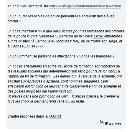
4/ R :
suivre l'actualité sur
http://www.lapolicenationalerecrute.fr/Accueil
5/ Q : Toutes les écoles de police peuvent elle accueillir des élèves
officier ?
5/ R :
sauf erreur il n'y a que deux écoles pour les formations des officiers
de la police l'École Nationale Supérieure de la Police
ENSP
implantées
sur deux sites : à Saint-Cyr au Mont d’Or (69), où se trouve son siège, et
à Cannes-Ecluse (77).
6/ Q : Comment se passent les affectations ? Sont elles imposées ?
6/ R :
Les affectations en sortie de l'école de formation sont fonction de
tes résultats scolaires qui détermineront ton rang pour faire ton choix à
l'amphi de fin de formation... Les élèves qui, à l’issue de la scolarité, ont
satisfait aux épreuves d’aptitude, sont nommés stagiaires. Leur
affectation est fonction de leur rang de classement en fin de scolarité et
des postes proposés par l’administration.
X élèves dans une promotion de Gpx = X places offertes, le premier à
tous les choix le dernier prend celle qui lui reste.
D'autre réponses dans la
FAQ ICI
IP archivée