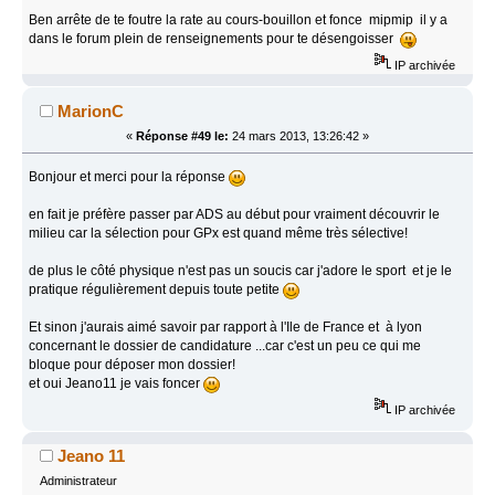
Ben arrête de te foutre la rate au cours-bouillon et fonce mipmip il y a
dans le forum plein de renseignements pour te désengoisser
IP archivée
MarionC
«
Réponse #49 le:
24 mars 2013, 13:26:42 »
Bonjour et merci pour la réponse
en fait je préfère passer par ADS au début pour vraiment découvrir le
milieu car la sélection pour GPx est quand même très sélective!
de plus le côté physique n'est pas un soucis car j'adore le sport et je le
pratique régulièrement depuis toute petite
Et sinon j'aurais aimé savoir par rapport à l'Ile de France et à lyon
concernant le dossier de candidature ...car c'est un peu ce qui me
bloque pour déposer mon dossier!
et oui Jeano11 je vais foncer
IP archivée
Jeano 11
Administrateur