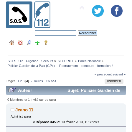
S.O.S. 112 - Urgence - Secours
»
SECURITE
»
Police Nationale
»
Policier Gardien de la Paix (GPx) ... Recrutement - concours - formation !! 
« précédent
suivant »
Pages:
1
2
3
[
4
]
5
Toutes
En bas
IMPRIMER
Auteur
Sujet: Policier Gardien de
la Paix (GPx) ... Recrutement - concours - formation !!
0 Membres et 1 Invité sur ce sujet
(Lu 220328 fois)
Jeano 11
Administrateur
«
Réponse #45 le:
13 février 2013, 11:38:28 »