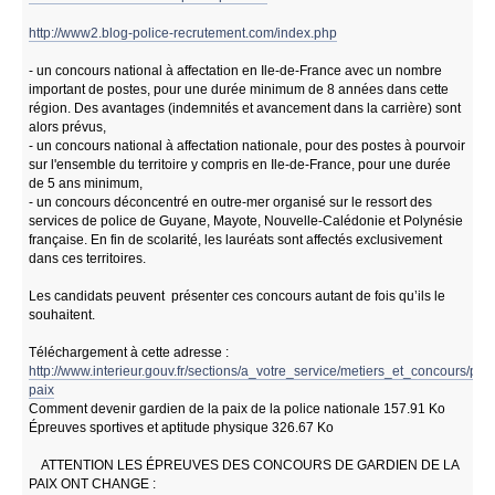
http://www2.blog-police-recrutement.com/index.php
- un concours national à affectation en Ile-de-France avec un nombre
important de postes, pour une durée minimum de 8 années dans cette
région. Des avantages (indemnités et avancement dans la carrière) sont
alors prévus,
- un concours national à affectation nationale, pour des postes à pourvoir
sur l'ensemble du territoire y compris en Ile-de-France, pour une durée
de 5 ans minimum,
- un concours déconcentré en outre-mer organisé sur le ressort des
services de police de Guyane, Mayote, Nouvelle-Calédonie et Polynésie
française. En fin de scolarité, les lauréats sont affectés exclusivement
dans ces territoires.
Les candidats peuvent présenter ces concours autant de fois qu’ils le
souhaitent.
Téléchargement à cette adresse :
http://www.interieur.gouv.fr/sections/a_votre_service/metiers_et_concours/pol
paix
Comment devenir gardien de la paix de la police nationale 157.91 Ko
Épreuves sportives et aptitude physique 326.67 Ko
ATTENTION LES ÉPREUVES DES CONCOURS DE GARDIEN DE LA
PAIX ONT CHANGE :