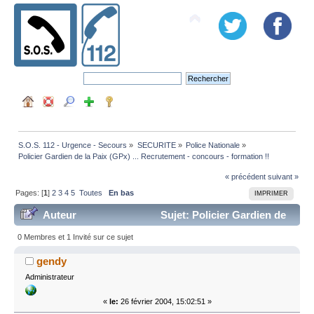
S.O.S. 112 - Urgence - Secours
»
SECURITE
»
Police Nationale
»
Policier Gardien de la Paix (GPx) ... Recrutement - concours - formation !! 
« précédent
suivant »
Pages: [
1
]
2
3
4
5
Toutes
En bas
IMPRIMER
Auteur
Sujet: Policier Gardien de
la Paix (GPx) ... Recrutement - concours - formation !!
0 Membres et 1 Invité sur ce sujet
(Lu 220304 fois)
gendy
Administrateur
«
le:
26 février 2004, 15:02:51 »