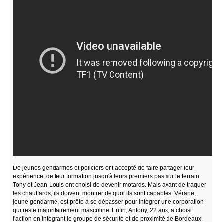
De jeunes gendarmes et policiers ont accepté de faire partager leur
expérience, de leur formation jusqu'à leurs premiers pas sur le terrain.
Tony et Jean-Louis ont choisi de devenir motards. Mais avant de traquer
les chauffards, ils doivent montrer de quoi ils sont capables. Vérane,
jeune gendarme, est prête à se dépasser pour intégrer une corporation
qui reste majoritairement masculine. Enfin, Antony, 22 ans, a choisi
l'action en intégrant le groupe de sécurité et de proximité de Bordeaux.