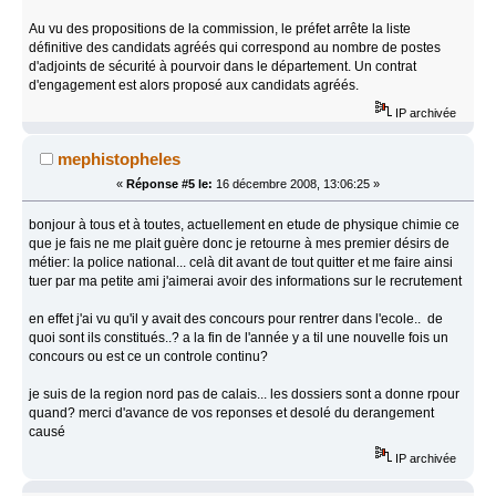
Au vu des propositions de la commission, le préfet arrête la liste
définitive des candidats agréés qui correspond au nombre de postes
d'adjoints de sécurité à pourvoir dans le département. Un contrat
d'engagement est alors proposé aux candidats agréés.
IP archivée
mephistopheles
«
Réponse #5 le:
16 décembre 2008, 13:06:25 »
bonjour à tous et à toutes, actuellement en etude de physique chimie ce
que je fais ne me plait guère donc je retourne à mes premier désirs de
métier: la police national... celà dit avant de tout quitter et me faire ainsi
tuer par ma petite ami j'aimerai avoir des informations sur le recrutement
en effet j'ai vu qu'il y avait des concours pour rentrer dans l'ecole.. de
quoi sont ils constitués..? a la fin de l'année y a til une nouvelle fois un
concours ou est ce un controle continu?
je suis de la region nord pas de calais... les dossiers sont a donne rpour
quand? merci d'avance de vos reponses et desolé du derangement
causé
IP archivée