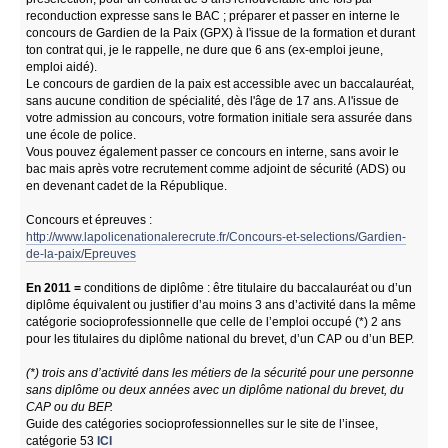
reconduction expresse sans le BAC ; préparer et passer en interne le
concours de Gardien de la Paix (GPX) à l'issue de la formation et durant
ton contrat qui, je le rappelle, ne dure que 6 ans (ex-emploi jeune,
emploi aidé).
Le concours de gardien de la paix est accessible avec un baccalauréat,
sans aucune condition de spécialité, dès l'âge de 17 ans. A l'issue de
votre admission au concours, votre formation initiale sera assurée dans
une école de police.
Vous pouvez également passer ce concours en interne, sans avoir le
bac mais après votre recrutement comme adjoint de sécurité (ADS) ou
en devenant cadet de la République.
Concours et épreuves :
http://www.lapolicenationalerecrute.fr/Concours-et-selections/Gardien-
de-la-paix/Epreuves
En 2011 =
conditions de diplôme : être titulaire du baccalauréat ou d’un
diplôme équivalent ou justifier d’au moins 3 ans d’activité dans la même
catégorie socioprofessionnelle que celle de l’emploi occupé (*) 2 ans
pour les titulaires du diplôme national du brevet, d’un CAP ou d’un BEP.
(*) trois ans d’activité dans les métiers de la sécurité pour une personne
sans diplôme ou deux années avec un diplôme national du brevet, du
CAP ou du BEP.
Guide des catégories socioprofessionnelles sur le site de l’insee,
catégorie 53
ICI