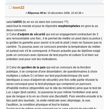
toon22
«
Réponse #8 le:
19 décembre 2008, 15:42:38 »
salut
kit055
(tu en es où dans ton concours ??)
salut tout le monde et pour te répondre
mephistopheles
en gros tu as
deux concours.
1/ Celui
d'adjoint de sécurité
qui est un engagement contractuel de 3
ans renouvelable une fois ; il te permet de mettre un pied dans la police (
tu goûtes la gamelle pour savoir si le job te plait ) mais ne t'assure pas la
carrière. Tu pourras avec ce concours prendre la température du métier
et surtout voir s'il te correspond. A l'heure actuelle pas de diplôme exigé
juste un concours avec épreuve de test psycho et culture G et bien sur
entretien oral pour voir tes motivations.
2/ Celui de
gardien de la paix
qui est un concours de la fonction
publique, il se compose d'une dissertation; de questionnaires à choix
multiples ( culture G ) et bien sur test psychotechnique (ils sont
identiques à ceux d'adjoint de sécurité) une fois cette partie réussie tu
seras convoqué pour le test physique qui comprend un parcours
d'habilité motrice (disponible sur le site du ministère) ainsi que le test de
Luc Léger (test cardio) ; tu passeras le jour même l'entretien oral ainsi
que de langue si tu en as choisi une (facultatif). Puis viendra ensuite si tu
fais parti des lauréats ; la visite médicale avec dépistage, la vue,
l'audition, la condition physique et tout le tralala.
Sache tout de même qu'en passant par la case adjoint de sécurité tu