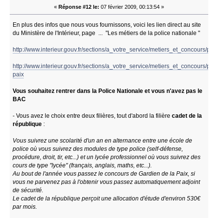
«
Réponse #12 le:
07 février 2009, 00:13:54 »
En plus des infos que nous vous fournissons, voici les lien direct au site
du Ministère de l'Intérieur, page ... "Les métiers de la police nationale "
http://www.interieur.gouv.fr/sections/a_votre_service/metiers_et_concours/pol
http://www.interieur.gouv.fr/sections/a_votre_service/metiers_et_concours/pol
paix
Vous souhaitez rentrer dans la Police Nationale et vous n'avez pas le
BAC
- Vous avez le choix entre deux filières, tout d'abord la filière
cadet de la
république
:
Vous suivrez une scolarité d'un an en alternance entre une école de
police où vous suivrez des modules de type police (self-défense,
procédure, droit, tir, etc...) et un lycée professionnel où vous suivrez des
cours de type "lycée" (français, anglais, maths, etc...).
Au bout de l'année vous passez le concours de Gardien de la Paix, si
vous ne parvenez pas à l'obtenir vous passez automatiquement adjoint
de sécurité.
Le cadet de la république perçoit une allocation d'étude d'environ 530€
par mois.