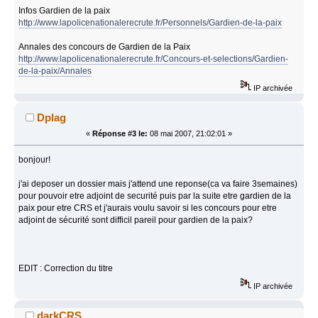
Infos Gardien de la paix
http://www.lapolicenationalerecrute.fr/Personnels/Gardien-de-la-paix
Annales des concours de Gardien de la Paix
http://www.lapolicenationalerecrute.fr/Concours-et-selections/Gardien-
de-la-paix/Annales
IP archivée
Dplag
«
Réponse #3 le:
08 mai 2007, 21:02:01 »
bonjour!
j'ai deposer un dossier mais j'attend une reponse(ca va faire 3semaines)
pour pouvoir etre adjoint de securité puis par la suite etre gardien de la
paix pour etre CRS et j'aurais voulu savoir si les concours pour etre
adjoint de sécurité sont difficil pareil pour gardien de la paix?
EDIT : Correction du titre
IP archivée
darkCRS