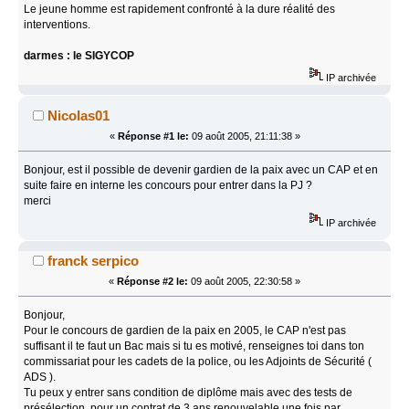
Le jeune homme est rapidement confronté à la dure réalité des
interventions.
es : le SIGYCOP
IP archivée
Nicolas01
«
Réponse #1 le:
09 août 2005, 21:11:38 »
Bonjour, est il possible de devenir gardien de la paix avec un CAP et en
suite faire en interne les concours pour entrer dans la PJ ?
merci
IP archivée
franck serpico
«
Réponse #2 le:
09 août 2005, 22:30:58 »
Bonjour,
Pour le concours de gardien de la paix en 2005, le CAP n'est pas
suffisant il te faut un Bac mais si tu es motivé, renseignes toi dans ton
commissariat pour les cadets de la police, ou les Adjoints de Sécurité (
ADS ).
Tu peux y entrer sans condition de diplôme mais avec des tests de
présélection, pour un contrat de 3 ans renouvelable une fois par