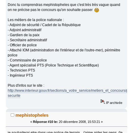
Donc tu comprendras mephistopheles que c'est très très vague quand
on ne précise pas le concours qu'on souhaite passer
Les métiers de la police nationale :
- Adjoint de sécurité / Cadet de la République
- Adjoint administratif
- Gardien de la paix
- Secrétaire administratif
- Officier de police
- Attaché IOM (administration de l'intérieur et de l'outre-mer), périmètre
police
- Commissaire de police
- Agent spécialisé PTS (Police Technique et Scientifique)
- Technicien PTS
- Ingénieur PTS
Plus d'infos sur le site :
http://www.interieur.gouv.fr/sections/a_votre_service/metiers_et_concours/poli
securite
IP archivée
mephistopheles
«
Réponse #10 le:
20 décembre 2008, 15:53:21 »
je souhaiterai etre dans une police de terrain... j'aime aider les gens, (le