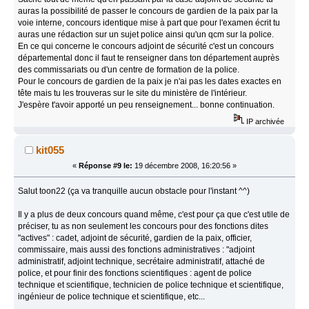
auras la possibilité de passer le concours de gardien de la paix par la
voie interne, concours identique mise à part que pour l'examen écrit tu
auras une rédaction sur un sujet police ainsi qu'un qcm sur la police.
En ce qui concerne le concours adjoint de sécurité c'est un concours
départemental donc il faut te renseigner dans ton département auprès
des commissariats ou d'un centre de formation de la police.
Pour le concours de gardien de la paix je n'ai pas les dates exactes en
tête mais tu les trouveras sur le site du ministère de l'intérieur.
J'espère t'avoir apporté un peu renseignement... bonne continuation.
IP archivée
kit055
«
Réponse #9 le:
19 décembre 2008, 16:20:56 »
Salut toon22 (ça va tranquille aucun obstacle pour l'instant ^^)
Il y a plus de deux concours quand même, c'est pour ça que c'est utile de
préciser, tu as non seulement les concours pour des fonctions dites
"actives" : cadet, adjoint de sécurité, gardien de la paix, officier,
commissaire, mais aussi des fonctions administratives : "adjoint
administratif, adjoint technique, secrétaire administratif, attaché de
police, et pour finir des fonctions scientifiques : agent de police
technique et scientifique, technicien de police technique et scientifique,
ingénieur de police technique et scientifique, etc...