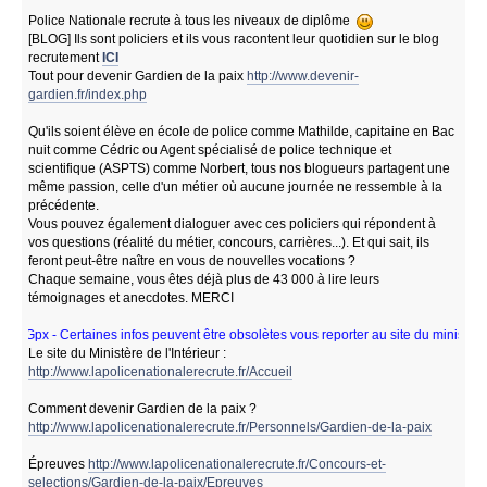
Police Nationale recrute à tous les niveaux de diplôme
[BLOG] Ils sont policiers et ils vous racontent leur quotidien sur le blog
recrutement
ICI
Tout pour devenir Gardien de la paix
http://www.devenir-
gardien.fr/index.php
Qu'ils soient élève en école de police comme Mathilde, capitaine en Bac
nuit comme Cédric ou Agent spécialisé de police technique et
scientifique (ASPTS) comme Norbert, tous nos blogueurs partagent une
même passion, celle d'un métier où aucune journée ne ressemble à la
précédente.
Vous pouvez également dialoguer avec ces policiers qui répondent à
vos questions (réalité du métier, concours, carrières...). Et qui sait, ils
feront peut-être naître en vous de nouvelles vocations ?
Chaque semaine, vous êtes déjà plus de 43 000 à lire leurs
témoignages et anecdotes. MERCI
ertaines infos peuvent être obsolètes vous reporter au site du ministère de l'intérie
Le site du Ministère de l'Intérieur :
http://www.lapolicenationalerecrute.fr/Accueil
Comment devenir Gardien de la paix ?
http://www.lapolicenationalerecrute.fr/Personnels/Gardien-de-la-paix
Épreuves
http://www.lapolicenationalerecrute.fr/Concours-et-
selections/Gardien-de-la-paix/Epreuves