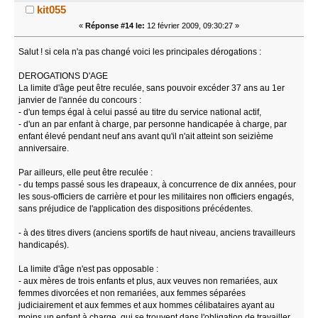
kit055
«
Réponse #14 le:
12 février 2009, 09:30:27 »
Salut ! si cela n'a pas changé voici les principales dérogations :
DEROGATIONS D'AGE
La limite d'âge peut être reculée, sans pouvoir excéder 37 ans au 1er
janvier de l'année du concours :
- d'un temps égal à celui passé au titre du service national actif,
- d'un an par enfant à charge, par personne handicapée à charge, par
enfant élevé pendant neuf ans avant qu'il n'ait atteint son seizième
anniversaire.
Par ailleurs, elle peut être reculée :
- du temps passé sous les drapeaux, à concurrence de dix années, pour
les sous-officiers de carrière et pour les militaires non officiers engagés,
sans préjudice de l'application des dispositions précédentes.
- à des titres divers (anciens sportifs de haut niveau, anciens travailleurs
handicapés).
La limite d'âge n'est pas opposable :
- aux mères de trois enfants et plus, aux veuves non remariées, aux
femmes divorcées et non remariées, aux femmes séparées
judiciairement et aux femmes et aux hommes célibataires ayant au
moins un enfant à charge, qui se trouvent dans l'obligation de travailler.