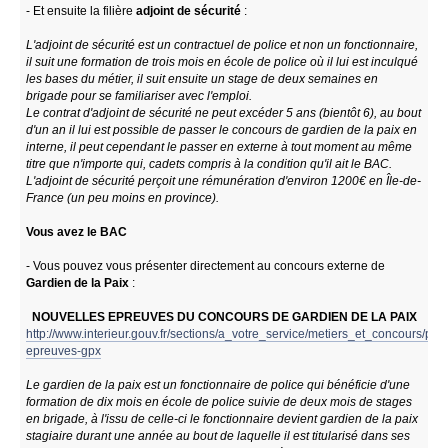
- Et ensuite la filière
adjoint de sécurité
:
L'adjoint de sécurité est un contractuel de police et non un fonctionnaire,
il suit une formation de trois mois en école de police où il lui est inculqué
les bases du métier, il suit ensuite un stage de deux semaines en
brigade pour se familiariser avec l'emploi.
Le contrat d'adjoint de sécurité ne peut excéder 5 ans (bientôt 6), au bout
d'un an il lui est possible de passer le concours de gardien de la paix en
interne, il peut cependant le passer en externe à tout moment au même
titre que n'importe qui, cadets compris à la condition qu'il ait le BAC.
L'adjoint de sécurité perçoit une rémunération d'environ 1200€ en Île-de-
France (un peu moins en province).
Vous avez le BAC
- Vous pouvez vous présenter directement au concours externe de
Gardien de la Paix
:
NOUVELLES EPREUVES DU CONCOURS DE GARDIEN DE LA PAIX
http://www.interieur.gouv.fr/sections/a_votre_service/metiers_et_concours/pol
epreuves-gpx
Le gardien de la paix est un fonctionnaire de police qui bénéficie d'une
formation de dix mois en école de police suivie de deux mois de stages
en brigade, à l'issu de celle-ci le fonctionnaire devient gardien de la paix
stagiaire durant une année au bout de laquelle il est titularisé dans ses