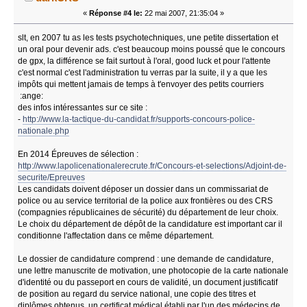
«
Réponse #4 le:
22 mai 2007, 21:35:04 »
slt, en 2007 tu as les tests psychotechniques, une petite dissertation et
un oral pour devenir ads. c'est beaucoup moins poussé que le concours
de gpx, la différence se fait surtout à l'oral, good luck et pour l'attente
c'est normal c'est l'administration tu verras par la suite, il y a que les
impôts qui mettent jamais de temps à t'envoyer des petits courriers
:ange:
des infos intéressantes sur ce site :
-
http://www.la-tactique-du-candidat.fr/supports-concours-police-
nationale.php
En 2014 Épreuves de sélection :
http://www.lapolicenationalerecrute.fr/Concours-et-selections/Adjoint-de-
securite/Epreuves
Les candidats doivent déposer un dossier dans un commissariat de
police ou au service territorial de la police aux frontières ou des CRS
(compagnies républicaines de sécurité) du département de leur choix.
Le choix du département de dépôt de la candidature est important car il
conditionne l'affectation dans ce même département.
Le dossier de candidature comprend : une demande de candidature,
une lettre manuscrite de motivation, une photocopie de la carte nationale
d'identité ou du passeport en cours de validité, un document justificatif
de position au regard du service national, une copie des titres et
diplômes obtenus, un certificat médical établi par l'un des médecins de