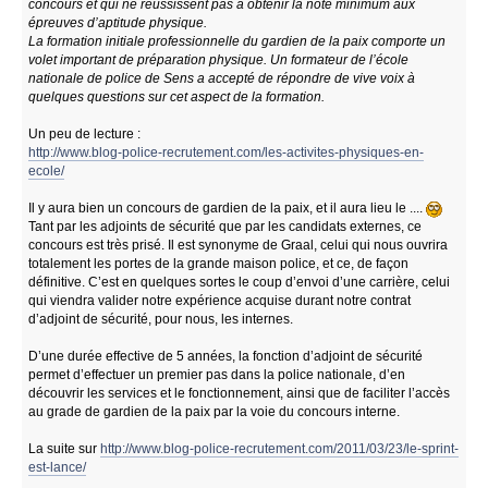
concours et qui ne réussissent pas à obtenir la note minimum aux
épreuves d’aptitude physique.
La formation initiale professionnelle du gardien de la paix comporte un
volet important de préparation physique. Un formateur de l’école
nationale de police de Sens a accepté de répondre de vive voix à
quelques questions sur cet aspect de la formation.
Un peu de lecture :
http://www.blog-police-recrutement.com/les-activites-physiques-en-
ecole/
Il y aura bien un concours de gardien de la paix, et il aura lieu le ....
Tant par les adjoints de sécurité que par les candidats externes, ce
concours est très prisé. Il est synonyme de Graal, celui qui nous ouvrira
totalement les portes de la grande maison police, et ce, de façon
définitive. C’est en quelques sortes le coup d’envoi d’une carrière, celui
qui viendra valider notre expérience acquise durant notre contrat
d’adjoint de sécurité, pour nous, les internes.
D’une durée effective de 5 années, la fonction d’adjoint de sécurité
permet d’effectuer un premier pas dans la police nationale, d’en
découvrir les services et le fonctionnement, ainsi que de faciliter l’accès
au grade de gardien de la paix par la voie du concours interne.
La suite sur
http://www.blog-police-recrutement.com/2011/03/23/le-sprint-
est-lance/