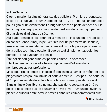
Police-Secours :
C'est la mission la plus généraliste des policiers. Premiers urgentistes,
ce sont eux que vous pouvez appeler sur le 17 (112 depuis un portable)
pour signaler un événement. Le brigadier chef de poste dépêche sur le
lieu indiqué un équipage composé de gardiens de la paix, qui peuvent
être assistés d'adjoints de sécurité.
Sur place, ces policiers prennent la mesure de la situation et réagissent
en conséquence. Ainsi, ils peuvent réaliser un périmètre de sécurité,
arrêter un malfaiteur, demander l'intervention de la police judiciaire ou
de la police technique et scientifique ou tout simplement appeler les
pompiers pour évacuer un blessé.
Être policier ou gendarme est parfois comme un sacerdoce.
Effectivement, on y travaille beaucoup comme d'ailleurs dans
nombreuses autres professions.
Mais toute l'intelligence et la lucidité consistent à savoir se ménager des
plages horaires pour la famille et pour la détente. C'est pas une série TV
et l'important est de durer le job tu le fais au bureau pas dans ton lit.
Sans un juste équilibre, ça ne marche pas donc soyez rassuré ; être
policier ne signifie pas ne plus avoir ne vie privée. A vous de savoir où
placer le curseur entre activité professionnelles et impératifs familiaux.
IP archivée
kit055