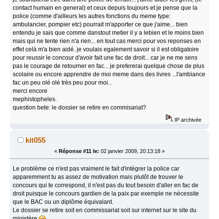
contact humain en general) et ceux depuis toujours et je pense que la
police (comme d'ailleurs les autres fonctions du meme type:
ambulancier, pompier etc) pourrait m'apporter ce que j'aime... bien
entendu je sais que comme danstout metier il y a lebien et le moins bien
mais qui ne tente rien n'a rien... en tout cas merci pour vos reponses en
effet celà m'a bien aidé. je voulais egalement savoir si il est obligatoire
pour reussir le concour d'avoir fait une fac de droit... car je ne me sens
pas le courage de retourner en fac... je prefererai quelque chose de plus
scolaire ou encore apprendre de moi meme dans des livres ...l'ambiance
fac un peu olé olé très peu pour moi...
merci encore
mephistopheles.
question bete: le dossier se retire en commisariat?
IP archivée
kit055
«
Réponse #11 le:
02 janvier 2009, 20:13:18 »
Le problème ce n'est pas vraiment le fait d'intégrer la police car
apparemment tu as assez de motivation mais plutôt de trouver le
concours qui te correspond, il n'est pas du tout besoin d'aller en fac de
droit puisque le concours gardien de la paix par exemple ne nécessite
que le BAC ou un diplôme équivalant.
Le dossier se retire soit en commissariat soit sur internet sur le site du
ministère