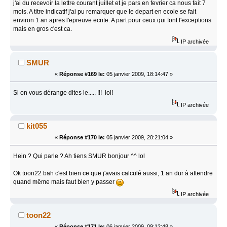
j'ai du recevoir la lettre courant juillet et je pars en fevrier ca nous fait 7
mois. A titre indicatif j'ai pu remarquer que le depart en ecole se fait
environ 1 an apres l'epreuve ecrite. A part pour ceux qui font l'exceptions
mais en gros c'est ca.
IP archivée
SMUR
«
Réponse #169 le:
05 janvier 2009, 18:14:47 »
Si on vous dérange dites le..... !!! lol!
IP archivée
kit055
«
Réponse #170 le:
05 janvier 2009, 20:21:04 »
Hein ? Qui parle ? Ah tiens SMUR bonjour ^^ lol
Ok toon22 bah c'est bien ce que j'avais calculé aussi, 1 an dur à attendre
quand même mais faut bien y passer
IP archivée
toon22
«
Réponse #171 le:
06 janvier 2009, 09:12:48 »