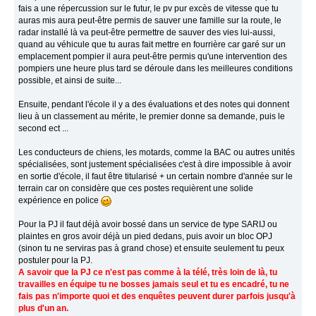
fais a une répercussion sur le futur, le pv pur excès de vitesse que tu
auras mis aura peut-être permis de sauver une famille sur la route, le
radar installé là va peut-être permettre de sauver des vies lui-aussi,
quand au véhicule que tu auras fait mettre en fourrière car garé sur un
emplacement pompier il aura peut-être permis qu'une intervention des
pompiers une heure plus tard se déroule dans les meilleures conditions
possible, et ainsi de suite...
Ensuite, pendant l'école il y a des évaluations et des notes qui donnent
lieu à un classement au mérite, le premier donne sa demande, puis le
second ect ...
Les conducteurs de chiens, les motards, comme la BAC ou autres unités
spécialisées, sont justement spécialisées c'est à dire impossible à avoir
en sortie d'école, il faut être titularisé + un certain nombre d'année sur le
terrain car on considère que ces postes requièrent une solide
expérience en police
Pour la PJ il faut déjà avoir bossé dans un service de type SARIJ ou
plaintes en gros avoir déjà un pied dedans, puis avoir un bloc OPJ
(sinon tu ne serviras pas à grand chose) et ensuite seulement tu peux
postuler pour la PJ.
A savoir que la PJ ce n'est pas comme à la télé, très loin de là, tu
travailles en équipe tu ne bosses jamais seul et tu es encadré, tu ne
fais pas n'importe quoi et des enquêtes peuvent durer parfois jusqu'à
plus d'un an.