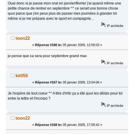
Ouai donc si je passe mon oral en janvier/février j'ai quand même une
petite chance de rentrer en septembre ^^ ce serait une bonne chose
quoi parce que j'en peux plus de passer mes journées à glander lol
même si je me prépare avec le sport en compagnie...
IP archivée
toon22
«
Réponse #166 le:
05 janvier 2009, 12:58:03 »
je pense que ca sera pour septembre grand max
IP archivée
kit055
«
Réponse #167 le:
05 janvier 2009, 13:04:06 »
Je l'espère de tout coeur ^^ A titre d'info ça a été quoi les délais pour toi
entre la lettre et l'incorpo ?
IP archivée
toon22
«
Réponse #168 le:
05 janvier 2009, 17:09:42 »