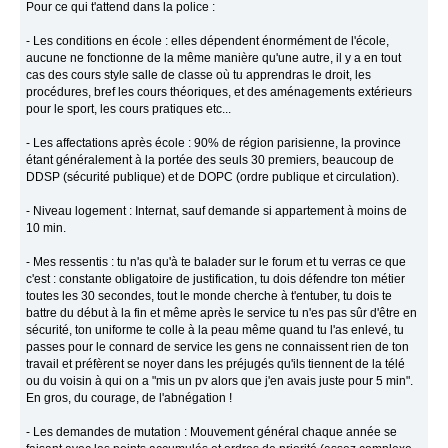
Pour ce qui t'attend dans la police :
- Les conditions en école : elles dépendent énormément de l'école,
aucune ne fonctionne de la même manière qu'une autre, il y a en tout
cas des cours style salle de classe où tu apprendras le droit, les
procédures, bref les cours théoriques, et des aménagements extérieurs
pour le sport, les cours pratiques etc...
- Les affectations après école : 90% de région parisienne, la province
étant généralement à la portée des seuls 30 premiers, beaucoup de
DDSP (sécurité publique) et de DOPC (ordre publique et circulation).
- Niveau logement : Internat, sauf demande si appartement à moins de
10 min.
- Mes ressentis : tu n'as qu'à te balader sur le forum et tu verras ce que
c'est : constante obligatoire de justification, tu dois défendre ton métier
toutes les 30 secondes, tout le monde cherche à t'entuber, tu dois te
battre du début à la fin et même après le service tu n'es pas sûr d'être en
sécurité, ton uniforme te colle à la peau même quand tu l'as enlevé, tu
passes pour le connard de service les gens ne connaissent rien de ton
travail et préfèrent se noyer dans les préjugés qu'ils tiennent de la télé
ou du voisin à qui on a "mis un pv alors que j'en avais juste pour 5 min".
En gros, du courage, de l'abnégation !
- Les demandes de mutation : Mouvement général chaque année se