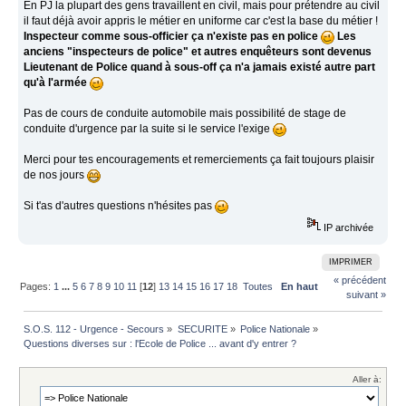
En PJ la plupart des gens travaillent en civil, mais pour prétendre au civil
il faut déjà avoir appris le métier en uniforme car c'est la base du métier !
Inspecteur comme sous-officier ça n'existe pas en police
Les
anciens "inspecteurs de police" et autres enquêteurs sont devenus
Lieutenant de Police quand à sous-off ça n'a jamais existé autre part
qu'à l'armée
Pas de cours de conduite automobile mais possibilité de stage de
conduite d'urgence par la suite si le service l'exige
Merci pour tes encouragements et remerciements ça fait toujours plaisir
de nos jours
Si t'as d'autres questions n'hésites pas
IP archivée
IMPRIMER
« précédent
Pages:
1
...
5
6
7
8
9
10
11
[
12
]
13
14
15
16
17
18
Toutes
En haut
suivant »
S.O.S. 112 - Urgence - Secours
»
SECURITE
»
Police Nationale
»
Questions diverses sur : l'Ecole de Police ... avant d'y entrer ?
Aller à: