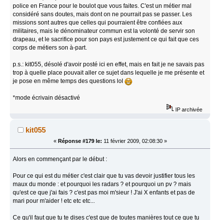
police en France pour le boulot que vous faites. C'est un métier mal
considéré sans doutes, mais dont on ne pourrait pas se passer. Les
missions sont autres que celles qui pourraient être confiées aux
militaires, mais le dénominateur commun est la volonté de servir son
drapeau, et le sacrifice pour son pays est justement ce qui fait que ces
corps de métiers son à-part.
p.s.: kit055, désolé d'avoir posté ici en effet, mais en fait je ne savais pas
trop à quelle place pouvait aller ce sujet dans lequelle je me présente et
je pose en même temps des questions lol
*mode écrivain désactivé
IP archivée
kit055
«
Réponse #179 le:
11 février 2009, 02:08:30 »
Alors en commençant par le début :
Pour ce qui est du métier c'est clair que tu vas devoir justifier tous les
maux du monde : et pourquoi les radars ? et pourquoi un pv ? mais
qu'est ce que j'ai fais ? c'est pas moi m'sieur ! J'ai X enfants et pas de
mari pour m'aider ! etc etc etc...
Ce qu'il faut que tu te dises c'est que de toutes manières tout ce que tu