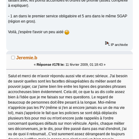
faisant avec les points accumulés et ordres de priorité (assez complexe
à expliquer).
- 1 an dans le premier service obligatoire et 5 ans dans le même SGAP
(région en gros).
Voilà, j'espère t'avoir un peu aidé
IP archivée
Jeremie.b
«
Réponse #178 le:
11 février 2009, 01:18:43 »
Salut et merci de m'avoir répondu aussi vite et avec sérieux. J'ai besoin
de savoir quelles sont les facettes désagréables du métier avant de
pouvoir juger, car j'aime bien lire entre les lignes des grandes phrases
accrocheuses bien évidemment. Cela dit, ce que tu as dis colle assez
bien à l'idée que je me faisais sur mes questions. Le regard de
beaucoup de personnes doit être pesant à la longue. Moi-même
n'apprécie pas les PV (même si j'en ai encore jamais eu un de ma vie
lol), mais j'apprécie le fait que les policiers se sont déjà déplacés
plusieurs fois pour moi ou m'ont encore juste rappelés à l'ordre
concernant quelques défauts sur mon véhicule. Après, chaque métier
ses déconvenues, je te dis, pour être passé dans pas mal d'endroit, j'ai
vu de quoi il retournait...C'est surement assez dérangeant de toujours