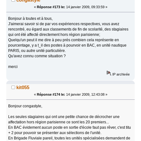
«
Réponse #173 le:
14 janvier 2009, 09:33:59 »
Bonjour à toutes et à tous,
J'aimerai savoir si de par vos expériences respectives, vous avez
rencontré, eu égard aux classements de fin de scolarité, des stagiaires
qui ont été affecté directement hors région parisienne;
Quelqu'un peut il me dire à peu prés combien cela représente en
pourcentage, y a t_il des postes à pourvoir en BAC, en unité nautique
PARIS, ou autre unité particulière.
Qu'avez connu comme situation ?
merci
IP archivée
kit055
«
Réponse #174 le:
14 janvier 2009, 12:43:08 »
Bonjour congastyle,
Les seules stagiaires qui ont une petite chance de décrocher une
affectation hors région parisienne ce sont les 20 premiers...
En BAC évidement aucun poste en sortie d'école faut pas rêver, c'est titu
+ 2 pour pouvoir se présenter aux sélections de l'unité.
En Brigade Fluviale pareil, toutes les unités spécialisées demandent de