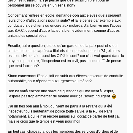
devoir se justifier, mais je pense que c'est aussi un bien pour le
personnel qui se couvre en un sens, non?
Concernant l'entrée en école, demande-t-on aux élèves quels seraient
leurs choix d'affectations pour la suite? et là je pense par exemple aux
conducteurs de chiens ou encore aux motards. J'ai bien vu que l'accès
aux B.A.C. dépend d'autre facteurs bien évidemment, comme d'autres
unités plus spécialisées.
Ensuite, autre question, est-ce qu'un gardien de la paix peut et si oui,
combien de temps après sa titularisation, postuler pour la P.J., et alors,
est-il en civil, ou alors seul les O.P.J. le sont? car c'est vrai quand dans la
croyance populaire, "l'inspecteur est en civil, pas le sous-off". Je pense
que c'est faux non?
Sinon concernant l'école, fait-on subir aux élèves des cours de conduite
automobile, pour répondre aux urgences du métier?
Bon ba voilà encore une salve de questions qui me vient à l'esprit,
j'espère pas trop emmerder de monde avec ça, soyez indulgent
J'ai un très bon ami à moi, qui vient de partir à la retraite qui à été
inspecteur puis lieutenant de police toute sa vie, à la P.J. de Paris
notamment, à qui je n'ai encore jamais eu l'occaz de parler de tout ça,
mais je crois que le temps est venu pour moi!
En tout cas, chapeau à tous les membres des services d'ordres et de