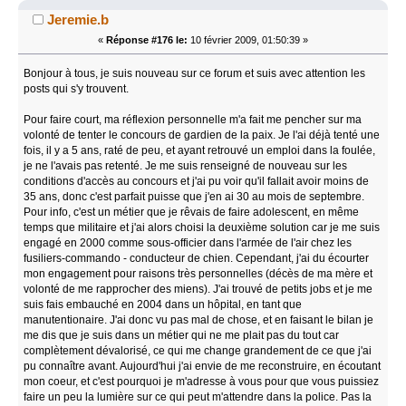
Jeremie.b
«
Réponse #176 le:
10 février 2009, 01:50:39 »
Bonjour à tous, je suis nouveau sur ce forum et suis avec attention les
posts qui s'y trouvent.
Pour faire court, ma réflexion personnelle m'a fait me pencher sur ma
volonté de tenter le concours de gardien de la paix. Je l'ai déjà tenté une
fois, il y a 5 ans, raté de peu, et ayant retrouvé un emploi dans la foulée,
je ne l'avais pas retenté. Je me suis renseigné de nouveau sur les
conditions d'accès au concours et j'ai pu voir qu'il fallait avoir moins de
35 ans, donc c'est parfait puisse que j'en ai 30 au mois de septembre.
Pour info, c'est un métier que je rêvais de faire adolescent, en même
temps que militaire et j'ai alors choisi la deuxième solution car je me suis
engagé en 2000 comme sous-officier dans l'armée de l'air chez les
fusiliers-commando - conducteur de chien. Cependant, j'ai du écourter
mon engagement pour raisons très personnelles (décès de ma mère et
volonté de me rapprocher des miens). J'ai trouvé de petits jobs et je me
suis fais embauché en 2004 dans un hôpital, en tant que
manutentionaire. J'ai donc vu pas mal de chose, et en faisant le bilan je
me dis que je suis dans un métier qui ne me plait pas du tout car
complètement dévalorisé, ce qui me change grandement de ce que j'ai
pu connaître avant. Aujourd'hui j'ai envie de me reconstruire, en écoutant
mon coeur, et c'est pourquoi je m'adresse à vous pour que vous puissiez
faire un peu la lumière sur ce qui peut m'attendre dans la police. Pas la