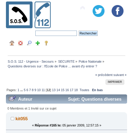
S.O.S. 112 - Urgence - Secours
»
SECURITE
»
Police Nationale
»
Questions diverses sur : l'Ecole de Police ... avant d'y entrer ?
« précédent
suivant »
IMPRIMER
Pages:
1
...
5
6
7
8
9
10
11
[
12
]
13
14
15
16
17
18
Toutes
En bas
Auteur
Sujet: Questions diverses
sur : l'Ecole de Police ... avant d'y entrer ? (Lu 472262
0 Membres et 1 Invité sur ce sujet
fois)
kit055
«
Réponse #165 le:
05 janvier 2009, 12:57:15 »