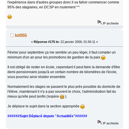
l'expérience dans d'autres groupes donc il va falloir commencer comme
95% des stagiaires, en DCSP en roulement ^^
IP archivée
kit055
«
Réponse #175 le:
22 janvier 2009, 01:56:11 »
Février pour septembre ça me semble un peu léger, il faut compter un
minimum d'un an pour les promotions de gardien de la paix
Il est obligé de rester en école, cependant il peut faire la demande d'être
demi-pensionnaire jusqu'à un certain nombre de kilomètres de l'école,
vous pourriez ainsi résider ensemble.
Normalement les stages se passent le plus près possible du domicile de
l'élève, maintenant il n'y a pas souvent le choix, l'administration fait du
mieux qu'elle peut (enfin j'espère
).
Je déplace le sujet dans la section appropriée
######Sujet Déplacé depuis "Actualités"######
IP archivée