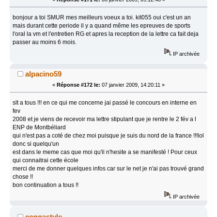
bonjour a toi SMUR mes meilleurs voeux a toi. kit055 oui c'est un an
mais durant cette periode il y a quand même les epreuves de sports
l'oral la vm et l'entretien RG et apres la reception de la lettre ca fait deja
passer au moins 6 mois.
IP archivée
alpacino59
«
Réponse #172 le:
07 janvier 2009, 14:20:11 »
slt a tous !!! en ce qui me concerne jai passé le concours en interne en
fev
2008 et je viens de recevoir ma lettre stipulant que je rentre le 2 fév a l
ENP de Montbéliard
qui n'est pas a coté de chez moi puisque je suis du nord de la france !!!lol
donc si quelqu'un
est dans le meme cas que moi qu'il n'hesite a se manifesté ! Pour ceux
qui connaitrai cette école
merci de me donner quelques infos car sur le net je n'ai pas trouvé grand
chose !!
bon continuation a tous !!
IP archivée
congastyle