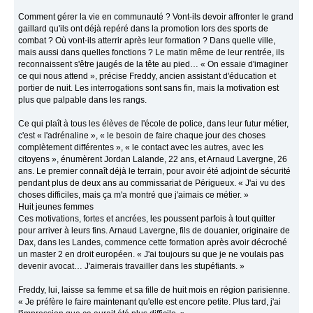
Comment gérer la vie en communauté ? Vont-ils devoir affronter le grand
gaillard qu'ils ont déjà repéré dans la promotion lors des sports de
combat ? Où vont-ils atterrir après leur formation ? Dans quelle ville,
mais aussi dans quelles fonctions ? Le matin même de leur rentrée, ils
reconnaissent s'être jaugés de la tête au pied… « On essaie d'imaginer
ce qui nous attend », précise Freddy, ancien assistant d'éducation et
portier de nuit. Les interrogations sont sans fin, mais la motivation est
plus que palpable dans les rangs.
Ce qui plaît à tous les élèves de l'école de police, dans leur futur métier,
c'est « l'adrénaline », « le besoin de faire chaque jour des choses
complètement différentes », « le contact avec les autres, avec les
citoyens », énumèrent Jordan Lalande, 22 ans, et Arnaud Lavergne, 26
ans. Le premier connaît déjà le terrain, pour avoir été adjoint de sécurité
pendant plus de deux ans au commissariat de Périgueux. « J'ai vu des
choses difficiles, mais ça m'a montré que j'aimais ce métier. »
Huit jeunes femmes
Ces motivations, fortes et ancrées, les poussent parfois à tout quitter
pour arriver à leurs fins. Arnaud Lavergne, fils de douanier, originaire de
Dax, dans les Landes, commence cette formation après avoir décroché
un master 2 en droit européen. « J'ai toujours su que je ne voulais pas
devenir avocat… J'aimerais travailler dans les stupéfiants. »
Freddy, lui, laisse sa femme et sa fille de huit mois en région parisienne.
« Je préfère le faire maintenant qu'elle est encore petite. Plus tard, j'ai