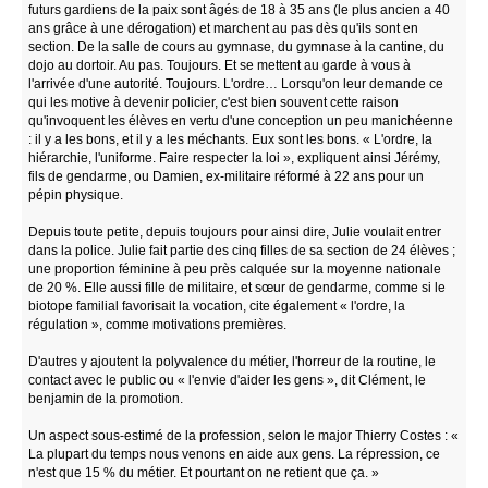
futurs gardiens de la paix sont âgés de 18 à 35 ans (le plus ancien a 40
ans grâce à une dérogation) et marchent au pas dès qu'ils sont en
section. De la salle de cours au gymnase, du gymnase à la cantine, du
dojo au dortoir. Au pas. Toujours. Et se mettent au garde à vous à
l'arrivée d'une autorité. Toujours. L'ordre… Lorsqu'on leur demande ce
qui les motive à devenir policier, c'est bien souvent cette raison
qu'invoquent les élèves en vertu d'une conception un peu manichéenne
: il y a les bons, et il y a les méchants. Eux sont les bons. « L'ordre, la
hiérarchie, l'uniforme. Faire respecter la loi », expliquent ainsi Jérémy,
fils de gendarme, ou Damien, ex-militaire réformé à 22 ans pour un
pépin physique.
Depuis toute petite, depuis toujours pour ainsi dire, Julie voulait entrer
dans la police. Julie fait partie des cinq filles de sa section de 24 élèves ;
une proportion féminine à peu près calquée sur la moyenne nationale
de 20 %. Elle aussi fille de militaire, et sœur de gendarme, comme si le
biotope familial favorisait la vocation, cite également « l'ordre, la
régulation », comme motivations premières.
D'autres y ajoutent la polyvalence du métier, l'horreur de la routine, le
contact avec le public ou « l'envie d'aider les gens », dit Clément, le
benjamin de la promotion.
Un aspect sous-estimé de la profession, selon le major Thierry Costes : «
La plupart du temps nous venons en aide aux gens. La répression, ce
n'est que 15 % du métier. Et pourtant on ne retient que ça. »