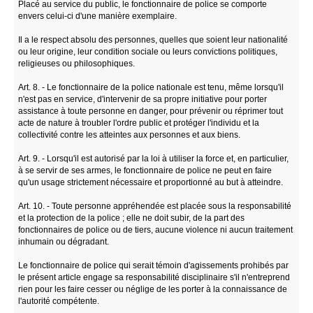
Placé au service du public, le fonctionnaire de police se comporte
envers celui-ci d'une manière exemplaire.
Il a le respect absolu des personnes, quelles que soient leur nationalité
ou leur origine, leur condition sociale ou leurs convictions politiques,
religieuses ou philosophiques.
Art. 8. - Le fonctionnaire de la police nationale est tenu, même lorsqu'il
n'est pas en service, d'intervenir de sa propre initiative pour porter
assistance à toute personne en danger, pour prévenir ou réprimer tout
acte de nature à troubler l'ordre public et protéger l'individu et la
collectivité contre les atteintes aux personnes et aux biens.
Art. 9. - Lorsqu'il est autorisé par la loi à utiliser la force et, en particulier,
à se servir de ses armes, le fonctionnaire de police ne peut en faire
qu'un usage strictement nécessaire et proportionné au but à atteindre.
Art. 10. - Toute personne appréhendée est placée sous la responsabilité
et la protection de la police ; elle ne doit subir, de la part des
fonctionnaires de police ou de tiers, aucune violence ni aucun traitement
inhumain ou dégradant.
Le fonctionnaire de police qui serait témoin d'agissements prohibés par
le présent article engage sa responsabilité disciplinaire s'il n'entreprend
rien pour les faire cesser ou néglige de les porter à la connaissance de
l'autorité compétente.