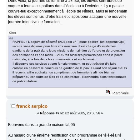
Donc voila, la journée se termine à 17h30, les élèves sont libres de
vaquer à leurs occupations dans l’école ou à l’extérieur. Il y a pas de
couvre-feu exceptionnellement à l’école de Nîmes. Mais le lendemain
les élèves sont tenus d’être frais et dispos pour attaquer une nouvelle
journée intensive de formation.
Citer
RAPPEL : L'adjoint de sécurité (ADS) est un "jeune policier" (un apprenti Gpx)
recruté sans diplôme pour trois ans minimum. Il est chargé d'assister les
gardiens de la paix dans leurs missions de maintien de l'ordre et de protection
des personnes et des biens. L'ADS fait ainsi ses premiers pas dans la police
nationale, à la fois dans les commissariats et sur le terrain.
Il découvre ses services et son fonctionnement, et peut décider d'y faire
carrière en passant le concours de gardien de la paix. Durant son séjour d'ADS
il recevra, s'il le souhaite, un complément de formations afin de bien se
préparer au concours de Gpx et de contractuel, il deviendra alors fonctionnaire
de police titulaire.
IP archivée
franck serpico
«
Réponse #7 le:
02 août 2005, 20:36:56 »
Bienvenu dans la grande maison fab95
Au hasard d'une énième rediffusion d'un programme de télé-réalité