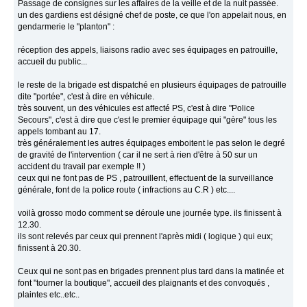
Passage de consignes sur les affaires de la veille et de la nuit passée.
un des gardiens est désigné chef de poste, ce que l'on appelait nous, en
gendarmerie le "planton" :
réception des appels, liaisons radio avec ses équipages en patrouille,
accueil du public...
le reste de la brigade est dispatché en plusieurs équipages de patrouille
dite "portée", c'est à dire en véhicule.
très souvent, un des véhicules est affecté PS, c'est à dire "Police
Secours", c'est à dire que c'est le premier équipage qui "gère" tous les
appels tombant au 17.
très généralement les autres équipages emboitent le pas selon le degré
de gravité de l'intervention ( car il ne sert à rien d'être à 50 sur un
accident du travail par exemple !! )
ceux qui ne font pas de PS , patrouillent, effectuent de la surveillance
générale, font de la police route ( infractions au C.R ) etc....
voilà grosso modo comment se déroule une journée type. ils finissent à
12.30.
ils sont relevés par ceux qui prennent l'après midi ( logique ) qui eux;
finissent à 20.30.
Ceux qui ne sont pas en brigades prennent plus tard dans la matinée et
font "tourner la boutique", accueil des plaignants et des convoqués ,
plaintes etc..etc..