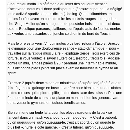
8 heures du matin. La cérémonie du lever des couleurs vient de
s'achever et nous voici donc partis pour un (éprouvant pour qui a négligé
toute activité sportive depuis dix ans) footing. Quatre kilomètres en
petites foulées avec en point de mire les baskets rouges du brigadier-
chef Serge Muller qu'on soupçonne de posséder trois poumons et deux
cœurs. Bucolique parcours, d'ailleurs, sur l'épais tapis de feuilles mortes
aux vertus amortissantes qui jonche ce chemin du bord du Touch.
Mais le pire est à venir. Vingt minutes plus tard, retour à l'École. Direction
le gymnase pour une douloureuse séance « stato-dynamique », pour «
travailler sur la fatigue musculaire », explique Serge. Trois exercices de
torture, si vous voulez le savoir ! Exercice 1 (reproduit trois fois): Adossé
contre un mur, jambes pliées à 90 ° pendant une interminable minute,
puis dix bonds pieds joints sur place avant de traverser le gymnase au
sprint.
Exercice 2 (après deux minables minutes de récupération) répété quatre
fois : à genoux, gainage en bascule arrière pour bien tirer sur des abdos
et des cuisses qui implorent pitié, le dos dans l'axe des cuisses. Puis une
éternelle minute de course sur place en montant bien les genoux avant
de traverser le gymnase en foulées bondissantes.
Bien en ligne sur toute la largeur, les élèves gardiens de la paix se
lancent dans un match vocal pour duper la douleur : « C'est à bâbord,
qu'on gueuuuu-le, qu'on gueuuuu-le, c'est à bâbord, qu'on gueule le
plus fort », hurle le côté gauche. « C'est à tribord, qu'on gueuuuu-le,