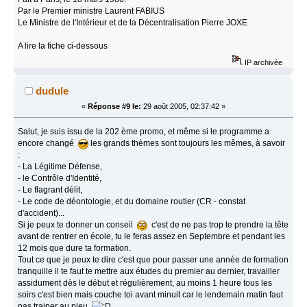
Par le Premier ministre Laurent FABIUS
Le Ministre de l'Intérieur et de la Décentralisation Pierre JOXE
A lire la fiche ci-dessous
IP archivée
dudule
«
Réponse #9 le:
29 août 2005, 02:37:42 »
Salut, je suis issu de la 202 ème promo, et même si le programme a
encore changé
les grands thèmes sont toujours les mêmes, à savoir
:
- La Légitime Défense,
- le Contrôle d'Identité,
- Le flagrant délit,
- Le code de déontologie, et du domaine routier (CR - constat
d'accident)...
Si je peux te donner un conseil
c'est de ne pas trop te prendre la tête
avant de rentrer en école, tu le feras assez en Septembre et pendant les
12 mois que dure ta formation.
Tout ce que je peux te dire c'est que pour passer une année de formation
tranquille il te faut te mettre aux études du premier au dernier, travailler
assidument dès le début et régulièrement, au moins 1 heure tous les
soirs c'est bien mais couche toi avant minuit car le lendemain matin faut
pas trainer au pieu
...