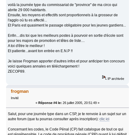
voilà la journée type du commissariat de "province" de ma circo qui
abrite 29 000 habitants.
Ensuite, les moyens et effectifs sont proportionnels à la grosseur de
l'agglo où tu es affecté...
Et Paris est quasiment le passage obligatoire pour les jeunes gardiens...
Enfin....dis toi que les meilleurs postes à pourvoir en sortie d'école sont
pour les majors de promotion et têtes de liste....
A toi d'être le meilleur !
Et patiente...avant ton entrée en E.N.P !!
Je laisse Frogman apporter d'autres infos et pour anticiper ton concours
voici quelques annales en téléchargement !
ZECOP89.
IP archivée
frogman
Invité
«
Réponse #4 le:
26 juillet 2005, 20:51:49 »
Salut, pour une journée type dans un CSP, je te renvoie à un sujet sur un
autre forum (que tu pourras consulter après inscription):
clic ici
Concernant les codes, le Code Pénal (CP) fait catalogue de tout ce qui
est répréhensible. Le code de procédure pénale (CPP) quant à lui définit