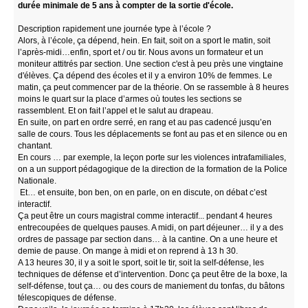
durée minimale de 5 ans à compter de la sortie d'école.
Description rapidement une journée type à l’école ?
Alors, à l’école, ça dépend, hein. En fait, soit on a sport le matin, soit
l’après-midi…enfin, sport et / ou tir. Nous avons un formateur et un
moniteur attitrés par section. Une section c'est à peu près une vingtaine
d'élèves. Ça dépend des écoles et il y a environ 10% de femmes. Le
matin, ça peut commencer par de la théorie. On se rassemble à 8 heures
moins le quart sur la place d’armes où toutes les sections se
rassemblent. Et on fait l’appel et le salut au drapeau.
En suite, on part en ordre serré, en rang et au pas cadencé jusqu’en
salle de cours. Tous les déplacements se font au pas et en silence ou en
chantant.
En cours … par exemple, la leçon porte sur les violences intrafamiliales,
on a un support pédagogique de la direction de la formation de la Police
Nationale.
Et… et ensuite, bon ben, on en parle, on en discute, on débat c’est
interactif.
Ça peut être un cours magistral comme interactif... pendant 4 heures
entrecoupées de quelques pauses. A midi, on part déjeuner… il y a des
ordres de passage par section dans… à la cantine. On a une heure et
demie de pause. On mange à midi et on reprend à 13 h 30.
A 13 heures 30, il y a soit le sport, soit le tir, soit la self-défense, les
techniques de défense et d’intervention. Donc ça peut être de la boxe, la
self-défense, tout ça… ou des cours de maniement du tonfas, du bâtons
télescopiques de défense.