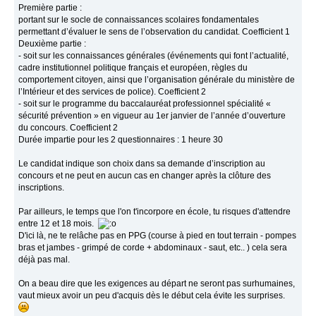
Première partie :
portant sur le socle de connaissances scolaires fondamentales
permettant d’évaluer le sens de l’observation du candidat. Coefficient 1
Deuxième partie :
- soit sur les connaissances générales (événements qui font l’actualité,
cadre institutionnel politique français et européen, règles du
comportement citoyen, ainsi que l’organisation générale du ministère de
l’Intérieur et des services de police). Coefficient 2
- soit sur le programme du baccalauréat professionnel spécialité «
sécurité prévention » en vigueur au 1er janvier de l’année d’ouverture
du concours. Coefficient 2
Durée impartie pour les 2 questionnaires : 1 heure 30
Le candidat indique son choix dans sa demande d’inscription au
concours et ne peut en aucun cas en changer après la clôture des
inscriptions.
Par ailleurs, le temps que l'on t'incorpore en école, tu risques d'attendre
entre 12 et 18 mois.
D'ici là, ne te relâche pas en PPG (course à pied en tout terrain - pompes
bras et jambes - grimpé de corde + abdominaux - saut, etc.. ) cela sera
déjà pas mal.
On a beau dire que les exigences au départ ne seront pas surhumaines,
vaut mieux avoir un peu d'acquis dès le début cela évite les surprises.