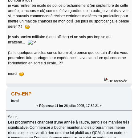
Bonjour à tous,
je vais rentrer en école de police prochainement (en septembre de cette
année, concours = ok) comme élève gardien de la paix, je voulais savoir
si je pouvais commencer à réviser certaines matières en particulier pour
mettre un max de chances de mon coté (en plus du sport car ça je pense
gérer ? )
je suis ancien militaire (sous-officier) et ne sais pas trop se qui
m'attend...
j'ai lu quelques articles sur ce forum et je pense que certain d'entre vous
pourraient faire partager leur expérience ... avec aussi ce qui concerne
l'orientation en sortie d école...??
merci
IP archivée
GPx-ENP
Invité
«
Réponse #1 le:
26 juillet 2005, 17:32:21 »
Salut,
Les programmes changent d'une année à l'autre, parfois de manière très
significative. Commencer à bûcher maintenant les programmes même
récents ne te servirait à rien entraine toi plutôt aux QCM, à bien écrire et
à composer en Français (phrase courte = un sujet un verbe et un