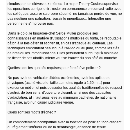
simulés par les élèves eux-mêmes. Le major Thierry Costes supervise
les opérations corrige le tir : rester en permanence en contact radio avec
les collègues, assurer sa propre sécurité, ne jamais se perdre de vue, ne
pas négliger une palpation, réussir le menottage… Interpeller une
personne ne s'improvise pas.
Dans le dojo, le brigadier-chef Serge Muller prodigue ses
connaissances en matière d'utilisations multiples du tonfa, ce redoutable
bâton à la fois défensif et offensif, en cas d'attaque au couteau. Les
techniques empruntent beaucoup à l'aïkido ou au judo, comme les clés
de bras ou les immobilisations. Elles persuadent surtout qu'à moins de
se ficher de ses abattis, mieux vaut se trouver du bon côté du manche.
Quelles sont les qualités requises pour être élève policier ?
Ne pas avoir ou véhiculer d'idées extrémistes, avoir les aptitudes
physiques (acuité visuelle, taille au moins égale à 1,60 m…) pour
exercer ce métier, et puis posséder les qualités traditionnelles de respect
d'autrui, de bon sens, d'ouverture d'esprit, ainsi que des capacités
d'adaptation. Et il faut aussi être au minimum bachelier, de nationalité
française, avoir un casier judiciaire vierge.
Quels sont les motifs d'échec ?
Un comportement incompatible avec la fonction de policier : non-respect
du règlement intérieur ou de la déontologie, absence de tenue