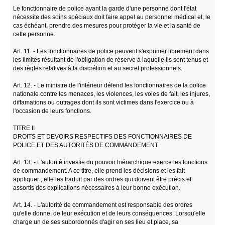
Le fonctionnaire de police ayant la garde d'une personne dont l'état
nécessite des soins spéciaux doit faire appel au personnel médical et, le
cas échéant, prendre des mesures pour protéger la vie et la santé de
cette personne.
Art. 11. - Les fonctionnaires de police peuvent s'exprimer librement dans
les limites résultant de l'obligation de réserve à laquelle ils sont tenus et
des règles relatives à la discrétion et au secret professionnels.
Art. 12. - Le ministre de l'intérieur défend les fonctionnaires de la police
nationale contre les menaces, les violences, les voies de fait, les injures,
diffamations ou outrages dont ils sont victimes dans l'exercice ou à
l'occasion de leurs fonctions.
TITRE II
DROITS ET DEVOIRS RESPECTIFS DES FONCTIONNAIRES DE
POLICE ET DES AUTORITÉS DE COMMANDEMENT
Art. 13. - L'autorité investie du pouvoir hiérarchique exerce les fonctions
de commandement. A ce titre, elle prend les décisions et les fait
appliquer ; elle les traduit par des ordres qui doivent être précis et
assortis des explications nécessaires à leur bonne exécution.
Art. 14. - L'autorité de commandement est responsable des ordres
qu'elle donne, de leur exécution et de leurs conséquences. Lorsqu'elle
charge un de ses subordonnés d'agir en ses lieu et place, sa