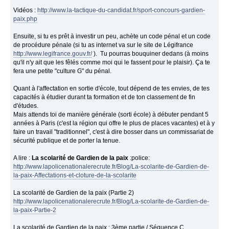
Vidéos :
http://www.la-tactique-du-candidat.fr/sport-concours-gardien-
paix.php
Ensuite, si tu es prêt à investir un peu, achète un code pénal et un code
de procédure pénale (si tu as internet va sur le site de Légifrance
http://www.legifrance.gouv.fr/
). Tu pourras bouquiner dedans (à moins
qu'il n'y ait que les fêlés comme moi qui le fassent pour le plaisir). Ça te
fera une petite "culture G" du pénal.
Quant à l'affectation en sortie d'école, tout dépend de tes envies, de tes
capacités à étudier durant ta formation et de ton classement de fin
d'études.
Mais attends toi de manière générale (sorti école) à débuter pendant 5
années à Paris (c'est la région qui offre le plus de places vacantes) et à y
faire un travail "traditionnel", c'est à dire bosser dans un commissariat de
sécurité publique et de porter la tenue.
A lire :
La scolarité de Gardien de la paix
:police:
http://www.lapolicenationalerecrute.fr/Blog/La-scolarite-de-Gardien-de-
la-paix-Affectations-et-cloture-de-la-scolarite
La scolarité de Gardien de la paix (Partie 2)
http://www.lapolicenationalerecrute.fr/Blog/La-scolarite-de-Gardien-de-
la-paix-Partie-2
La scolarité de Gardien de la paix : 3ème partie / Séquence C