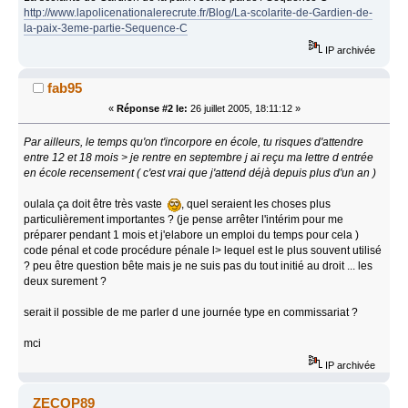
http://www.lapolicenationalerecrute.fr/Blog/La-scolarite-de-Gardien-de-
la-paix-3eme-partie-Sequence-C
IP archivée
fab95
«
Réponse #2 le:
26 juillet 2005, 18:11:12 »
Par ailleurs, le temps qu'on t'incorpore en école, tu risques d'attendre
entre 12 et 18 mois > je rentre en septembre j ai reçu ma lettre d entrée
en école recensement ( c'est vrai que j'attend déjà depuis plus d'un an )
oulala ça doit être très vaste
, quel seraient les choses plus
particulièrement importantes ? (je pense arrêter l'intérim pour me
préparer pendant 1 mois et j'elabore un emploi du temps pour cela )
code pénal et code procédure pénale l> lequel est le plus souvent utilisé
? peu être question bête mais je ne suis pas du tout initié au droit ... les
deux surement ?
serait il possible de me parler d une journée type en commissariat ?
mci
IP archivée
ZECOP89