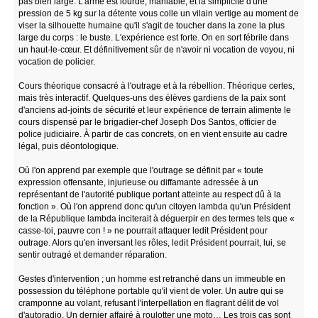
pas bien large. L'arme est lourde, maniable, et la simplicité d'une
pression de 5 kg sur la détente vous colle un vilain vertige au moment de
viser la silhouette humaine qu'il s'agit de toucher dans la zone la plus
large du corps : le buste. L'expérience est forte. On en sort fébrile dans
un haut-le-cœur. Et définitivement sûr de n'avoir ni vocation de voyou, ni
vocation de policier.
Cours théorique consacré à l'outrage et à la rébellion. Théorique certes,
mais très interactif. Quelques-uns des élèves gardiens de la paix sont
d'anciens ad-joints de sécurité et leur expérience de terrain alimente le
cours dispensé par le brigadier-chef Joseph Dos Santos, officier de
police judiciaire. À partir de cas concrets, on en vient ensuite au cadre
légal, puis déontologique.
Où l'on apprend par exemple que l'outrage se définit par « toute
expression offensante, injurieuse ou diffamante adressée à un
représentant de l'autorité publique portant atteinte au respect dû à la
fonction ». Où l'on apprend donc qu'un citoyen lambda qu'un Président
de la République lambda inciterait à déguerpir en des termes tels que «
casse-toi, pauvre con ! » ne pourrait attaquer ledit Président pour
outrage. Alors qu'en inversant les rôles, ledit Président pourrait, lui, se
sentir outragé et demander réparation.
Gestes d'intervention ; un homme est retranché dans un immeuble en
possession du téléphone portable qu'il vient de voler. Un autre qui se
cramponne au volant, refusant l'interpellation en flagrant délit de vol
d'autoradio. Un dernier affairé à roulotter une moto… Les trois cas sont