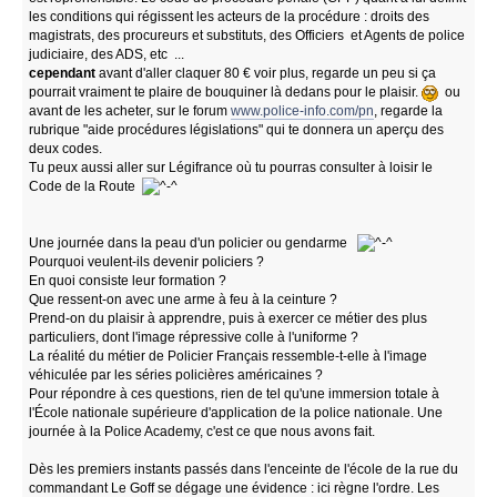
les conditions qui régissent les acteurs de la procédure : droits des
magistrats, des procureurs et substituts, des Officiers et Agents de police
judiciaire, des ADS, etc ...
cependant
avant d'aller claquer 80 € voir plus, regarde un peu si ça
pourrait vraiment te plaire de bouquiner là dedans pour le plaisir.
ou
avant de les acheter, sur le forum
www.police-info.com/pn
, regarde la
rubrique "aide procédures législations" qui te donnera un aperçu des
deux codes.
Tu peux aussi aller sur Légifrance où tu pourras consulter à loisir le
Code de la Route
Une journée dans la peau d'un policier ou gendarme
Pourquoi veulent-ils devenir policiers ?
En quoi consiste leur formation ?
Que ressent-on avec une arme à feu à la ceinture ?
Prend-on du plaisir à apprendre, puis à exercer ce métier des plus
particuliers, dont l'image répressive colle à l'uniforme ?
La réalité du métier de Policier Français ressemble-t-elle à l'image
véhiculée par les séries policières américaines ?
Pour répondre à ces questions, rien de tel qu'une immersion totale à
l'École nationale supérieure d'application de la police nationale. Une
journée à la Police Academy, c'est ce que nous avons fait.
Dès les premiers instants passés dans l'enceinte de l'école de la rue du
commandant Le Goff se dégage une évidence : ici règne l'ordre. Les