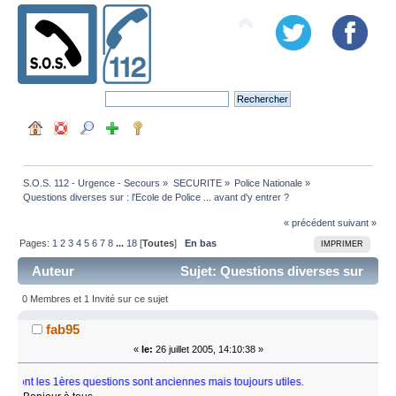
S.O.S. 112 - Urgence - Secours
»
SECURITE
»
Police Nationale
»
Questions diverses sur : l'Ecole de Police ... avant d'y entrer ?
« précédent
suivant »
Pages:
1
2
3
4
5
6
7
8
...
18
[
Toutes
]
En bas
IMPRIMER
Auteur
Sujet: Questions diverses sur
: l'Ecole de Police ... avant d'y entrer ? (Lu 472078 fois)
0 Membres et 1 Invité sur ce sujet
fab95
«
le:
26 juillet 2005, 14:10:38 »
ères questions sont anciennes mais toujours utiles.