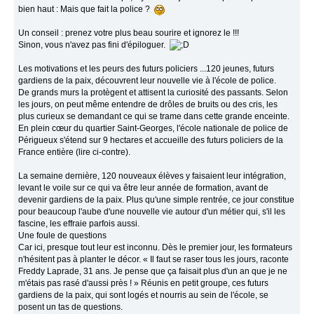
bien haut : Mais que fait la police ?
Un conseil : prenez votre plus beau sourire et ignorez le !!!
Sinon, vous n'avez pas fini d'épiloguer.
Les motivations et les peurs des futurs policiers ...120 jeunes, futurs
gardiens de la paix, découvrent leur nouvelle vie à l'école de police.
De grands murs la protègent et attisent la curiosité des passants. Selon
les jours, on peut même entendre de drôles de bruits ou des cris, les
plus curieux se demandant ce qui se trame dans cette grande enceinte.
En plein cœur du quartier Saint-Georges, l'école nationale de police de
Périgueux s'étend sur 9 hectares et accueille des futurs policiers de la
France entière (lire ci-contre).
La semaine dernière, 120 nouveaux élèves y faisaient leur intégration,
levant le voile sur ce qui va être leur année de formation, avant de
devenir gardiens de la paix. Plus qu'une simple rentrée, ce jour constitue
pour beaucoup l'aube d'une nouvelle vie autour d'un métier qui, s'il les
fascine, les effraie parfois aussi.
Une foule de questions
Car ici, presque tout leur est inconnu. Dès le premier jour, les formateurs
n'hésitent pas à planter le décor. « Il faut se raser tous les jours, raconte
Freddy Laprade, 31 ans. Je pense que ça faisait plus d'un an que je ne
m'étais pas rasé d'aussi près ! » Réunis en petit groupe, ces futurs
gardiens de la paix, qui sont logés et nourris au sein de l'école, se
posent un tas de questions.