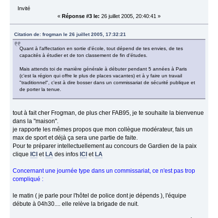
Invité
«
Réponse #3 le:
26 juillet 2005, 20:40:41 »
Citation de: frogman le 26 juillet 2005, 17:32:21
Quant à l'affectation en sortie d'école, tout dépend de tes envies, de tes
capacités à étudier et de ton classement de fin d'études.
Mais attends toi de manière générale à débuter pendant 5 années à Paris
(c'est la région qui offre le plus de places vacantes) et à y faire un travail
"traditionnel", c'est à dire bosser dans un commissariat de sécurité publique et
de porter la tenue.
tout à fait cher Frogman, de plus cher FAB95, je te souhaite la bienvenue
dans la "maison".
je rapporte les mêmes propos que mon collègue modérateur, fais un
max de sport et déjà ça sera une partie de faite.
Pour te préparer intellectuellement au concours de Gardien de la paix
clique
ICI
et
LA
des infos
ICI
et
LA
Concernant une journée type dans un commissariat, ce n'est pas trop
compliqué :
le matin ( je parle pour l'hôtel de police dont je dépends ), l'équipe
débute à 04h30.... elle relève la brigade de nuit.