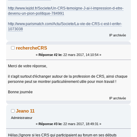
http://www.lejdd.fr/Societe/Un-CRS-temoigne-J-ai-l-impression-d-etre-
devenu-un-pion-politique-784991
http://www.parismatch.com/Actu/Societe/La-vie-de-CRS-c-est-l-enfer-
1073038
IP archivée
rechercheCRS
«
Réponse #2 le:
22 mars 2017, 14:10:54 »
Merci de votre réponse,
il s'agit surtout d'échanger autour de la profession de CRS, ainsi chaque
personne peut se montrer particulièrement utile pour mon travail !
Bonne journée
IP archivée
Jeano 11
Administrateur
«
Réponse #3 le:
22 mars 2017, 18:49:31 »
Hélas j'ignore si les CRS qui participaient au forum en ses débuts