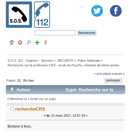
S.O.S. 112 - Urgence - Secours
»
SECURITE
»
Police Nationale
»
Recherche sur la profession CRS - école de Psycho, mémoire de 5ème année.
« précédent
suivant »
Pages: [
1
]
En bas
IMPRIMER
Auteur
Sujet: Recherche sur la
profession CRS - école de Psycho, mémoire de 5ème
0 Membres et 1 Invité sur ce sujet
année. (Lu 13315 fois)
rechercheCRS
«
le:
21 mars 2017, 13:57:19 »
Bonjour à tous,