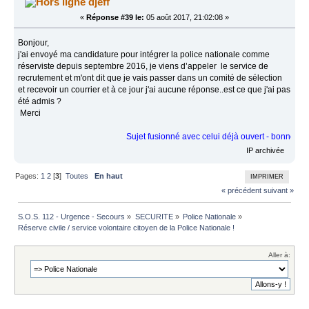
djeff
«
Réponse #39 le:
05 août 2017, 21:02:08 »
Bonjour,
j'ai envoyé ma candidature pour intégrer la police nationale comme
réserviste depuis septembre 2016, je viens d’appeler le service de
recrutement et m'ont dit que je vais passer dans un comité de sélection
et recevoir un courrier et à ce jour j'ai aucune réponse..est ce que j'ai pas
été admis ?
Merci
Sujet fusionné avec celui déjà ouvert - bonne lectur
IP archivée
Pages:
1
2
[
3
]
Toutes
En haut
IMPRIMER
« précédent
suivant »
S.O.S. 112 - Urgence - Secours
»
SECURITE
»
Police Nationale
»
Réserve civile / service volontaire citoyen de la Police Nationale !
Aller à: