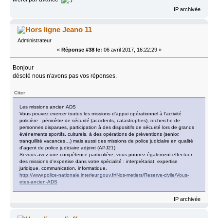
IP archivée
Jeano 11
Administrateur
«
Réponse #38 le:
06 avril 2017, 16:22:29 »
Bonjour
désolé nous n'avons pas vos réponses.
Citer
Les missions ancien ADS
Vous pouvez exercer toutes les missions d'appui opérationnel à l'activité
policière : périmètre de sécurité (accidents, catastrophes), recherche de
personnes disparues, participation à des dispositifs de sécurité lors de grands
événements sportifs, culturels, à des opérations de préventions (senior,
tranquillité vacances…) mais aussi des missions de police judiciaire en qualité
d'agent de police judiciaire adjoint (APJ21).
Si vous avez une compétence particulière, vous pourrez également effectuer
des missions d'expertise dans votre spécialité : interprétariat, expertise
juridique, communication, informatique.
http://www.police-nationale.interieur.gouv.fr/Nos-metiers/Reserve-civile/Vous-
etes-ancien-ADS
IP archivée