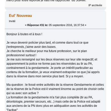
merci pour votre réponse je vais me rapprocher du SGAMI.
IP archivée
Eul' Nouveau
Invité
«
Réponse #31 le:
05 septembre 2016, 16:37:54 »
Bonjour à toutes et à tous !
Je veux devenir policier plus tard, et comme dans tout ce que
j'entreprends, j'aime avoir des bases.
Je cherche le meilleur pour ma future profession, sur le plan
professionnel surtout !
Je me suis renseigné sur les deux réserves sur leur site respectif, et
apparemment la police ne forme pas les réservistes au tir au PA,
contrairement à la gendarmerie. Je porte un intérêt particulier au
contenu de la formation, je veux vraiment extrapoler ce que j'ai appris
dans la réserve dans mon service plus tard. Si y a moyen.
Ma question : le fossé entre activités de la réserve Gendarmerie et celles
de la réserve de la Police est-il vraiment énorme au point de choisir celle
qui va avec son active ?
La formation de la gendarmerie m'a l'air plus complète (tir au PA,
déontologie, premier secours, etc...) mais celle de la Police est adapté
aux anciens de la PN donc plus en adéquation avec les activités de
''l'active''