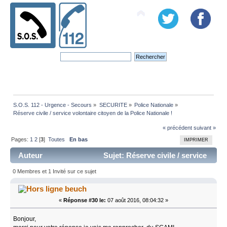
S.O.S. 112 - Urgence - Secours
»
SECURITE
»
Police Nationale
»
Réserve civile / service volontaire citoyen de la Police Nationale !
« précédent
suivant »
Pages:
1
2
[
3
]
Toutes
En bas
IMPRIMER
Auteur
Sujet: Réserve civile / service
volontaire citoyen de la Police Nationale ! (Lu 72496
0 Membres et 1 Invité sur ce sujet
fois)
beuch
«
Réponse #30 le:
07 août 2016, 08:04:32 »
Bonjour,