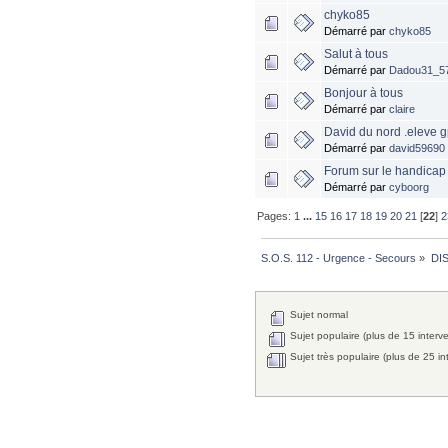
chyko85
Démarré par
chyko85
Salut à tous
Démarré par
Dadou31_5
Bonjour à tous
Démarré par
claire
David du nord .eleve 
Démarré par
david59690
Forum sur le handicap
Démarré par
cyboorg
Pages:
1
...
15
16
17
18
19
20
21
[
22
]
2
S.O.S. 112 - Urgence - Secours
»
DI
Sujet normal
Sujet populaire (plus de 15 interv
Sujet très populaire (plus de 25 in