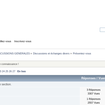
tifiez-vous
Inscrivez-vous
SCUSSIONS GENERALES
»
Discussions et échanges divers
»
Présentez-vous
le connaissance !
3
24
25
26
27
En bas
Réponses
/
Vue
e section.
3 Réponses
3307 Vues
1 Réponses
2557 Vues