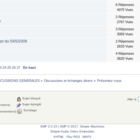
6 Réponses
4075 Vues
2 Réponses
7
2767 Vues
3 Réponses
3059 Vues
gpx du 5/05/2008
2 Réponses
2633 Vues
4 Réponses
3620 Vues
3
24
25
26
27
En haut
SCUSSIONS GENERALES
»
Discussions et échanges divers
»
Présentez-vous
Sujet bloqué
Aller à:
Sujet épinglé
entions)
Sondage
terventions)
SMF 2.0.15
|
SMF © 2017
,
Simple Machines
Simple Audio Video Embedder
XHTML
Flux RSS
WAP2