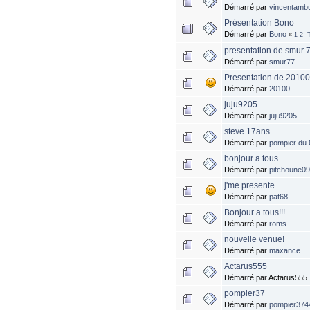
Démarré par
vincentamb
Présentation Bono
Démarré par
Bono
«
1
2
presentation de smur 
Démarré par
smur77
Presentation de 2010
Démarré par
20100
juju9205
Démarré par
juju9205
steve 17ans
Démarré par
pompier du 
bonjour a tous
Démarré par
pitchoune0
j'me presente
Démarré par
pat68
Bonjour a tous!!!
Démarré par
roms
nouvelle venue!
Démarré par
maxance
Actarus555
Démarré par Actarus555
pompier37
Démarré par
pompier374