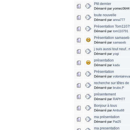
Ptit dernier
Démarré par yomec0644
toute nouvelle
Démarré par
anna777
Présentation Tom1107
Démarré par
tom110791
Présentation samaseb
Démarré par
samaseb
j suis aussi tout neuf.
Démarré par
yogi
présentation
Démarré par
kadu
Présentation
Démarré par
volontairev
recherche sur têtes d
Démarré par
brubo.P
présentement
Démarré par
RAPH77
Bonjour à tous
Démarré par
Ambu68
ma présentation
Démarré par
Pat25
ma presentation