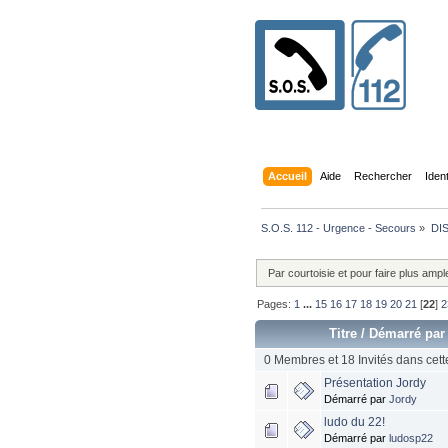
Accueil
Aide
Rechercher
Iden
S.O.S. 112 - Urgence - Secours
»
DI
Par courtoisie et pour faire plus amp
Pages:
1
...
15
16
17
18
19
20
21
[
22
]
2
Titre
/
Démarré par
0 Membres et 18 Invités dans cett
Présentation Jordy
Démarré par
Jordy
ludo du 22!
Démarré par
ludosp22