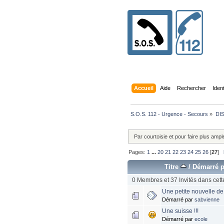
Accueil
Aide
Rechercher
Iden
S.O.S. 112 - Urgence - Secours
»
DI
Par courtoisie et pour faire plus amp
Pages:
1
...
20
21
22
23
24
25
26
[
27
]
Titre
/
Démarré p
0 Membres et 37 Invités dans cett
Une petite nouvelle d
Démarré par
sabvienne
Une suisse !!!
Démarré par
ecole