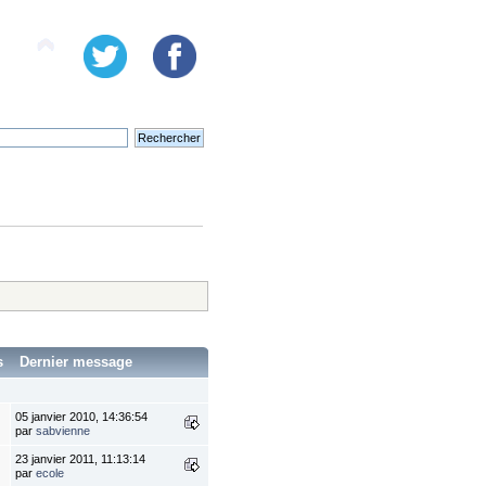
s
Dernier message
05 janvier 2010, 14:36:54
par
sabvienne
23 janvier 2011, 11:13:14
par
ecole