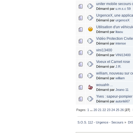
uniter mobile secours c
Démarré par
u.m.s.c 59
UrgenceX, une applica
Démarré par
urgenceX
Utilisation d'un véhicul
Démarré par
litaou
Vidéo Protection Civil
Démarré par
intense
vini13400
Démarré par
VINI13400
Voeux et Carnet rose
Démarré par
J.R.
william, nouveau sur c
Démarré par
william
wouahh ...
Démarré par
Jeano 11
Yves : sapeur-pompier 
Démarré par
autorité67
Pages:
1
...
20
21
22
23
24
25
26
[
27
]
S.O.S. 112 - Urgence - Secours
»
DI