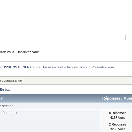
tifiez-vous
Inscrivez-vous
SCUSSIONS GENERALES
»
Discussions et échanges divers
»
Présentez-vous
le connaissance !
En bas
ar
Réponses
/
Vue
e section.
e décembre !
8 Réponses
4187 Vues
2 Réponses
3263 Vues