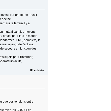
investi par un "jeune" aussi
médecine.
t sur le terrain il y a
é en mutualisant les moyens
 du boulot pour tout le monde.
 (gendarmes, CRS, pompiers) le
mier aperçu de l'activité.
 de secours en fonction des
ts sujets pour t'informer,
odérateurs actifs,
IP archivée
 vu que des tensions entre
reste avec les CRS + Les