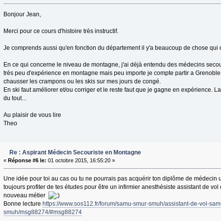
Bonjour Jean,
Merci pour ce cours d'histoire très instructif.
Je comprends aussi qu'en fonction du département il y'a beaucoup de chose qui d
En ce qui concerne le niveau de montagne, j'ai déjà entendu des médecins secouri
très peu d'expérience en montagne mais peu importe je compte partir a Grenoble j
chausser les crampons ou les skis sur mes jours de congé.
En ski faut améliorer et/ou corriger et le reste faut que je gagne en expérience. 
du tout...
Au plaisir de vous lire
Theo
Re : Aspirant Médecin Secouriste en Montagne
«
Réponse #6 le:
01 octobre 2015, 16:55:20 »
Une idée pour toi au cas ou tu ne pourrais pas acquérir ton diplôme de médecin 
toujours profiter de tes études pour être un infirmier anesthésiste assistant de v
nouveau métier
Bonne lecture
https://www.sos112.fr/forum/samu-smur-smuh/assistant-de-vol-sa
smuh/msg88274/#msg88274