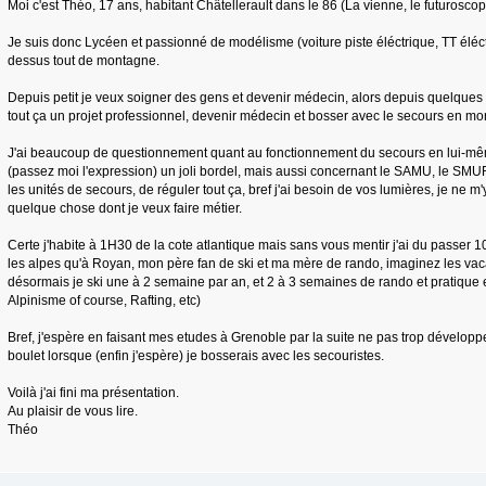
Moi c'est Théo, 17 ans, habitant Châtellerault dans le 86 (La vienne, le futuroscope
Je suis donc Lycéen et passionné de modélisme (voiture piste éléctrique, TT éléct
dessus tout de montagne.
Depuis petit je veux soigner des gens et devenir médecin, alors depuis quelques 
tout ça un projet professionnel, devenir médecin et bosser avec le secours en m
J'ai beaucoup de questionnement quant au fonctionnement du secours en lui-même
(passez moi l'expression) un joli bordel, mais aussi concernant le SAMU, le SMU
les unités de secours, de réguler tout ça, bref j'ai besoin de vos lumières, je ne 
quelque chose dont je veux faire métier.
Certe j'habite à 1H30 de la cote atlantique mais sans vous mentir j'ai du passer 1
les alpes qu'à Royan, mon père fan de ski et ma mère de rando, imaginez les vaca
désormais je ski une à 2 semaine par an, et 2 à 3 semaines de rando et pratique 
Alpinisme of course, Rafting, etc)
Bref, j'espère en faisant mes etudes à Grenoble par la suite ne pas trop dévelo
boulet lorsque (enfin j'espère) je bosserais avec les secouristes.
Voilà j'ai fini ma présentation.
Au plaisir de vous lire.
Théo