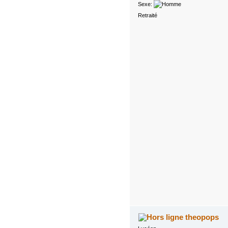
Sexe:
Retraité
theopops