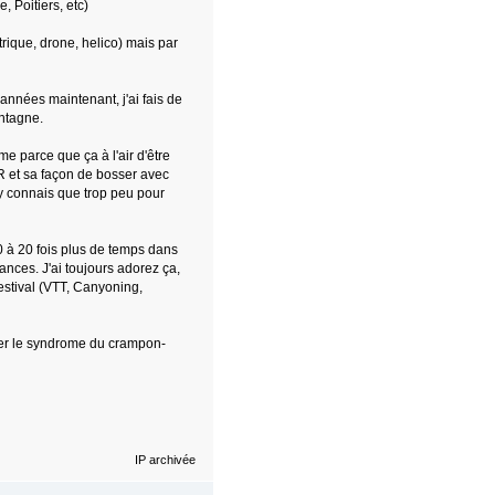
, Poitiers, etc)
rique, drone, helico) mais par
années maintenant, j'ai fais de
ontagne.
 parce que ça à l'air d'être
R et sa façon de bosser avec
m'y connais que trop peu pour
0 à 20 fois plus de temps dans
nces. J'ai toujours adorez ça,
estival (VTT, Canyoning,
pper le syndrome du crampon-
IP archivée