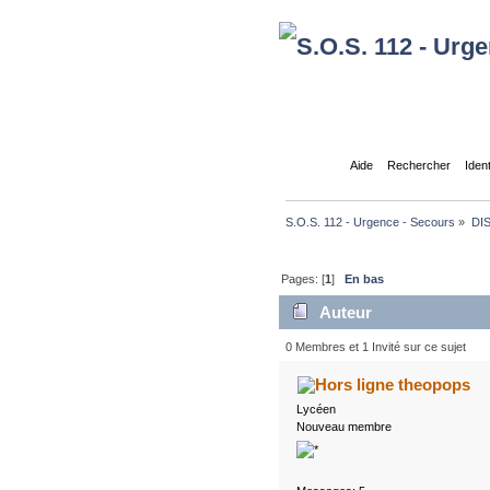
Accueil
Aide
Rechercher
Iden
S.O.S. 112 - Urgence - Secours
»
DI
Pages: [
1
]
En bas
Auteur
0 Membres et 1 Invité sur ce sujet
theopops
Lycéen
Nouveau membre