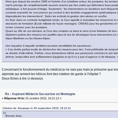
Alors que depuis les années 1990 et l’arrivée d’un troisième acteur, les pompiers, les tension
mal le principe de complémentarité souvent avancé par des unités qui défendent leurs positi
médiatique, à fort pouvoir d’image. Seulement, “les interventions en doublons sont fréquente
contexte exacerbé de concurrence qui conduit à des doubles engagements systématiques de
disprostituéer les interventions”. Selon les endroits la gestion des alertes en souffre.
Au final, dans un contexte budgétaire tendu, la Cour appelle à mutualiser les ressources e
structures de formation (Ecole militaire de haute montagne, CNISAG pour les gendarmes e
centre commun avec les pompiers.
Quant au rôle de ces derniers, la Cour des comptes va dans le sens d’une limitation de leur a
déploient parfois des moyens non justifiés dans le but de développer leurs interventions en 
Alpes Maritimes ou les Hautes-Alpes.
Une équation à laquelle semblent pourtant sensibilisés les sauveteurs :
« Il se révèle parfois inutile de déclencher des moyens pour rien. Il est préférable de tempor
se résolve d’elle-même. Parfois, nous demandons même aux personnes coincées le soir dan
dehors, lorsqu’elles sont suffisamment équipées et qu’il n’y a pas d’urgence ni de blessure. 
Concernant le fonctionnement du médical je ne sais pas mais je présume que les
alpiniste qui arment les hélicos font des rotation de garde à l’hôpital ?
Deux fiches à lire ci-dessous
Re : Aspirant Médecin Secouriste en Montagne
«
Réponse #4 le:
01 octobre 2015, 10:21:12 »
Citation de: theopops le 30 septembre 2015, 19:12:11
Bonsoir Jean,