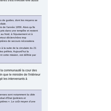
ères s'est investie elle aussi
es de guides, dont les moyens se
diale.
s de l’année 1956. Alors qu’ils
t pris dans une tempête et restent
 au froid, à l’épuisement et à
urtout déclenchées trop
coptères de secours nécessitera
 la suite de la circulaire du 21
s préfets. Aujourd’hui la
t cette mission, est définie par
r la communauté la cour des
 que le ministre de l'intérieur
gé les intervenants à
épenses sont notamment la cible
bal d’Etat (policiers et
coptères ». Le coût moyen d’une