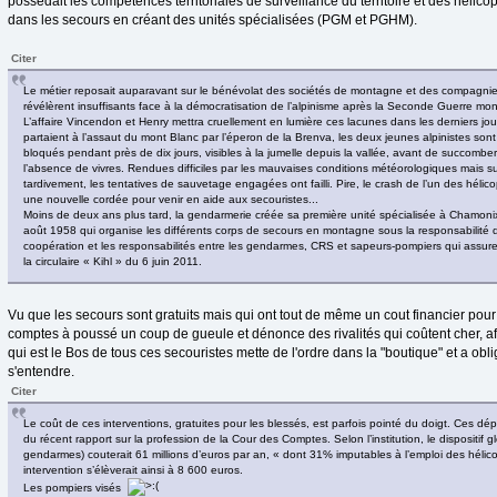
possédait les compétences territoriales de surveillance du territoire et des hélicopt
dans les secours en créant des unités spécialisées (PGM et PGHM).
Citer
Le métier reposait auparavant sur le bénévolat des sociétés de montagne et des compagni
révélèrent insuffisants face à la démocratisation de l’alpinisme après la Seconde Guerre mon
L’affaire Vincendon et Henry mettra cruellement en lumière ces lacunes dans les derniers jour
partaient à l’assaut du mont Blanc par l’éperon de la Brenva, les deux jeunes alpinistes son
bloqués pendant près de dix jours, visibles à la jumelle depuis la vallée, avant de succomber
l’absence de vivres. Rendues difficiles par les mauvaises conditions météorologiques mais s
tardivement, les tentatives de sauvetage engagées ont failli. Pire, le crash de l’un des héli
une nouvelle cordée pour venir en aide aux secouristes...
Moins de deux ans plus tard, la gendarmerie créée sa première unité spécialisée à Chamonix à
août 1958 qui organise les différents corps de secours en montagne sous la responsabilité de
coopération et les responsabilités entre les gendarmes, CRS et sapeurs-pompiers qui assuren
la circulaire « Kihl » du 6 juin 2011.
Vu que les secours sont gratuits mais qui ont tout de même un cout financier pou
comptes à poussé un coup de gueule et dénonce des rivalités qui coûtent cher, afin
qui est le Bos de tous ces secouristes mette de l'ordre dans la "boutique" et a obli
s'entendre.
Citer
Le coût de ces interventions, gratuites pour les blessés, est parfois pointé du doigt. Ces d
du récent rapport sur la profession de la Cour des Comptes. Selon l’institution, le dispositif glo
gendarmes) couterait 61 millions d’euros par an, « dont 31% imputables à l’emploi des héli
intervention s’élèverait ainsi à 8 600 euros.
Les pompiers visés