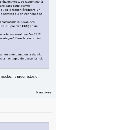
s étaient vives, ce rapport met à
ons dans cette activité
s”, dit le rapport évoquant “un
 services qui en viennent à se
t recommande la fusion des
t CNEAS pour les CRS) en un
ctivité, estimant que “les SDIS
montagne”. Dans le viseur : les
iser en attendant que la situation
s la montagne de passer la nuit
»
 médecins urgentistes et
IP archivée