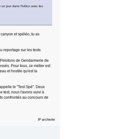
un jour dans l'hélico avec les
 canyon et spéléo, tu as
u reportage sur les tests
s Pelotons de Gendarmerie de
ssés. Pour tous, ce métier est
eau et hostile qu'est la
appelle le "Test Spé". Deux
 test, nous l'avons suivi à
ats confrontés au concours de
IP archivée