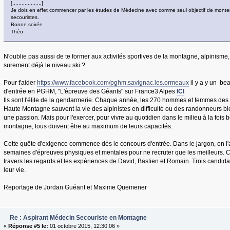
[...................]
Je dois en effet commencer par les études de Médecine avec comme seul objectif de monter 
secouristes.
Bonne soirée
Théo
N'oublie pas aussi de te former aux activités sportives de la montagne, alpinisme,
surement déjà le niveau ski ?
Pour t'aider
https://www.facebook.com/pghm.savignac.les.ormeaux
il y a y un bea
d'entrée en PGHM, "L'épreuve des Géants" sur France3 Alpes
ICI
Ils sont l'élite de la gendarmerie. Chaque année, les 270 hommes et femmes de
Haute Montagne sauvent la vie des alpinistes en difficulté ou des randonneurs ble
une passion. Mais pour l'exercer, pour vivre au quotidien dans le milieu à la fois b
montagne, tous doivent être au maximum de leurs capacités.
Cette quête d'exigence commence dès le concours d'entrée. Dans le jargon, on l'
semaines d'épreuves physiques et mentales pour ne recruter que les meilleurs. Ce
travers les regards et les expériences de David, Bastien et Romain. Trois candid
leur vie.
Reportage de Jordan Guéant et Maxime Quemener
Re : Aspirant Médecin Secouriste en Montagne
«
Réponse #5 le:
01 octobre 2015, 12:30:06 »