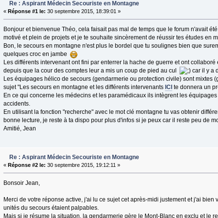
Re : Aspirant Médecin Secouriste en Montagne
«
Réponse #1 le:
30 septembre 2015, 18:39:01 »
Bonjour et bienvenue Théo, cela faisait pas mal de temps que le forum n'avait été 
motivé et plein de projets et je te souhaite sincèrement de réussir tes études en 
Bon, le secours en montagne n'est plus le bordel que tu soulignes bien que suremen
quelques croc en jambe
Les différents intervenant ont fini par enterrer la hache de guerre et ont collabor
depuis que la cour des comptes leur a mis un coup de pied au cul
car il y a
Les équipages hélico de secours (gendarmerie ou protection civile) sont mixtes
sujet "Les secours en montagne et les différents intervenants
ICI
te donnera un pre
En ce qui concerne les médecins et les paramédicaux ils intègrent les équipages
accidents.
En utilisant la fonction "recherche" avec le mot clé montagne tu vas obtenir différen
bonne lecture, je reste à ta dispo pour plus d'infos si je peux car il reste peu de m
Amitié, Jean
Re : Aspirant Médecin Secouriste en Montagne
«
Réponse #2 le:
30 septembre 2015, 19:12:11 »
Bonsoir Jean,
Merci de votre réponse active, j'ai lu ce sujet cet après-midi justement et j'ai bien
unités du secours étaient palpables.
Mais si je résume la situation, la gendarmerie gère le Mont-Blanc en exclu et le 