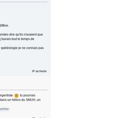
iffère.
stes dire qu'ils n'avaient que
'aurais tout le temps de
La spéléologie je ne connais pas
IP archivée
urgentiste
tu pourrais
ol dans un hélico du SMUH, un
musmur-