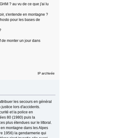
GHM ? au vu de ce que j'ai lu
voir, s'entende en montagne ?
hosto pour les bases de
?
f de monter un jour dans
IP archivée
attribuer les secours en général
 justice lors d'accidents.
urité et la police en
nées 80 (1980) puis la
 plus étendues sur le littoral.
s en montagne dans les Alpes
re 1956) la gendarmerie qui