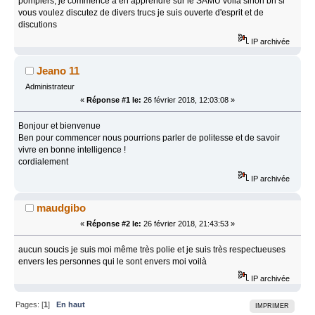
pompiers, je commence a en apprendre sur le SAMU voila sinon bn si
vous voulez discutez de divers trucs je suis ouverte d'esprit et de
discutions
IP archivée
Jeano 11
Administrateur
«
Réponse #1 le:
26 février 2018, 12:03:08 »
Bonjour et bienvenue
Ben pour commencer nous pourrions parler de politesse et de savoir
vivre en bonne intelligence !
cordialement
IP archivée
maudgibo
«
Réponse #2 le:
26 février 2018, 21:43:53 »
aucun soucis je suis moi même très polie et je suis très respectueuses
envers les personnes qui le sont envers moi voilà
IP archivée
Pages: [
1
]
En haut
IMPRIMER