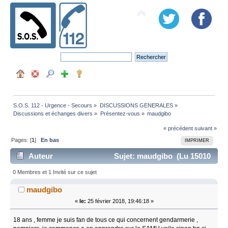
S.O.S. 112 - Urgence - Secours
»
DISCUSSIONS GENERALES
»
Discussions et échanges divers
»
Présentez-vous
»
maudgibo
« précédent
suivant »
Pages: [
1
]
En bas
IMPRIMER
Auteur
Sujet: maudgibo (Lu 15010
fois)
0 Membres et 1 Invité sur ce sujet
maudgibo
«
le:
25 février 2018, 19:46:18 »
18 ans , femme je suis fan de tous ce qui concernent gendarmerie ,