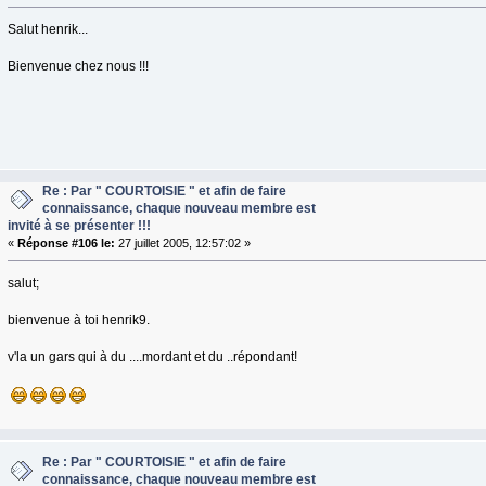
Salut henrik...
Bienvenue chez nous !!!
Re : Par " COURTOISIE " et afin de faire
connaissance, chaque nouveau membre est
invité à se présenter !!!
«
Réponse #106 le:
27 juillet 2005, 12:57:02 »
salut;
bienvenue à toi henrik9.
v'la un gars qui à du ....mordant et du ..répondant!
Re : Par " COURTOISIE " et afin de faire
connaissance, chaque nouveau membre est