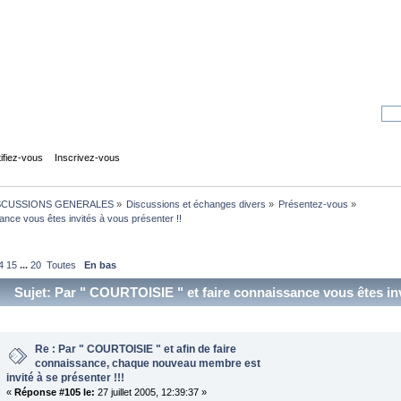
tifiez-vous
Inscrivez-vous
SCUSSIONS GENERALES
»
Discussions et échanges divers
»
Présentez-vous
»
nce vous êtes invités à vous présenter !!
4
15
...
20
Toutes
En bas
Sujet: Par " COURTOISIE " et faire connaissance vous êtes inv
Re : Par " COURTOISIE " et afin de faire
connaissance, chaque nouveau membre est
invité à se présenter !!!
«
Réponse #105 le:
27 juillet 2005, 12:39:37 »