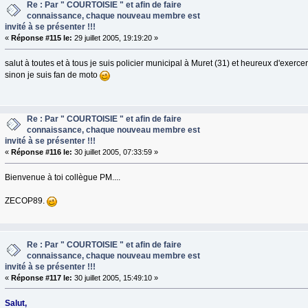
Re : Par " COURTOISIE " et afin de faire
connaissance, chaque nouveau membre est
invité à se présenter !!!
«
Réponse #115 le:
29 juillet 2005, 19:19:20 »
salut à toutes et à tous je suis policier municipal à Muret (31) et heureux d'exercer
sinon je suis fan de moto
Re : Par " COURTOISIE " et afin de faire
connaissance, chaque nouveau membre est
invité à se présenter !!!
«
Réponse #116 le:
30 juillet 2005, 07:33:59 »
Bienvenue à toi collègue PM....
ZECOP89.
Re : Par " COURTOISIE " et afin de faire
connaissance, chaque nouveau membre est
invité à se présenter !!!
«
Réponse #117 le:
30 juillet 2005, 15:49:10 »
Salut,