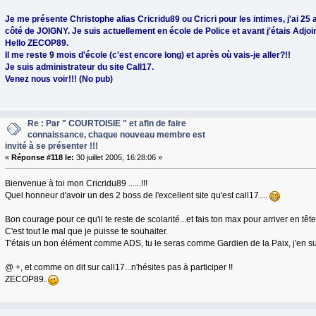
Je me présente Christophe alias Cricridu89 ou Cricri pour les intimes, j'ai 25 a
côté de JOIGNY. Je suis actuellement en école de Police et avant j'étais Adjo
Hello ZECOP89.
Il me reste 9 mois d'école (c'est encore long) et après où vais-je aller?!!
Je suis administrateur du site Call17.
Venez nous voir!!! (No pub)
Re : Par " COURTOISIE " et afin de faire
connaissance, chaque nouveau membre est
invité à se présenter !!!
«
Réponse #118 le:
30 juillet 2005, 16:28:06 »
Bienvenue à toi mon Cricridu89 ......!!!
Quel honneur d'avoir un des 2 boss de l'excellent site qu'est call17....
Bon courage pour ce qu'il te reste de scolarité...et fais ton max pour arriver en tête
C'est tout le mal que je puisse te souhaiter.
T'étais un bon élément comme ADS, tu le seras comme Gardien de la Paix, j'en su
@ +, et comme on dit sur call17...n'hésites pas à participer !!
ZECOP89.