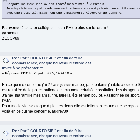
Bonjours, moi c'est Henri, 42 ans, divorcé mais re-maqué, 3 enfants.
Je suis policier municipal, conducteur canin et instructeur de tir police/armée et civil, dans une
avec une grosse cité ! Egalement Chef d'Escadron de Réserve en gendarmerie.
Bienvenue à toi cher collègue....et un PM de plus sur le forum !
@ bientot.
ZECOP89.
Re : Par " COURTOISIE " et afin de faire
connaissance, chaque nouveau membre est
invité à se présenter !!!
«
Réponse #112 le:
29 juillet 2005, 14:44:30 »
En ce qui me concerne j'ai 27 ans je suis mariée, j'ai 2 enfants j'habite a coté d
est retraitée de la police nationale et ma mere retraitée hospitalier. Je suis agent 
J'aime ma famille mes amis, rire, faire la fête et mon boulot. Passionnée de sport,
l'AJA.
Pour moi la vie se croque à pleines dents elle est tellement courte que se repose
voilà en ce qui me concerne. audrey89
Re : Par " COURTOISIE " et afin de faire
connaissance, chaque nouveau membre est