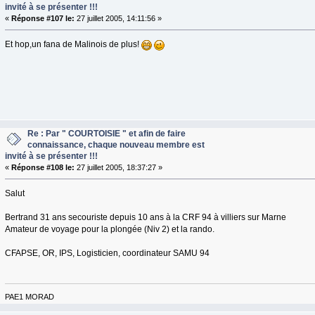
invité à se présenter !!!
«
Réponse #107 le:
27 juillet 2005, 14:11:56 »
Et hop,un fana de Malinois de plus!
Re : Par " COURTOISIE " et afin de faire
connaissance, chaque nouveau membre est
invité à se présenter !!!
«
Réponse #108 le:
27 juillet 2005, 18:37:27 »
Salut
Bertrand 31 ans secouriste depuis 10 ans à la CRF 94 à villiers sur Marne
Amateur de voyage pour la plongée (Niv 2) et la rando.
CFAPSE, OR, IPS, Logisticien, coordinateur SAMU 94
PAE1 MORAD