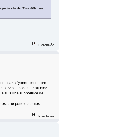
 petite ville de l'Oise (60) mais
IP archivée
e Sens dans l'yonne, mon pere
de service hospitalier au bloc.
 je suis une supportrice de
r est une perte de temps.
IP archivée