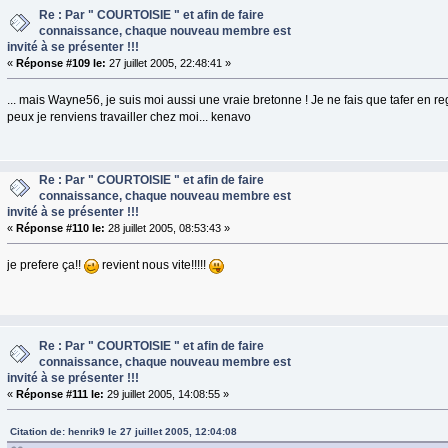
Re : Par " COURTOISIE " et afin de faire
connaissance, chaque nouveau membre est
invité à se présenter !!!
«
Réponse #109 le:
27 juillet 2005, 22:48:41 »
... mais Wayne56, je suis moi aussi une vraie bretonne ! Je ne fais que tafer en re
peux je renviens travailler chez moi... kenavo
Re : Par " COURTOISIE " et afin de faire
connaissance, chaque nouveau membre est
invité à se présenter !!!
«
Réponse #110 le:
28 juillet 2005, 08:53:43 »
je prefere ça!!
revient nous vite!!!!!
Re : Par " COURTOISIE " et afin de faire
connaissance, chaque nouveau membre est
invité à se présenter !!!
«
Réponse #111 le:
29 juillet 2005, 14:08:55 »
Citation de: henrik9 le 27 juillet 2005, 12:04:08