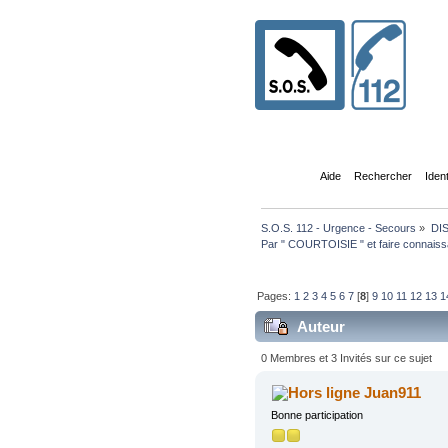
Accueil
Aide
Rechercher
Iden
S.O.S. 112 - Urgence - Secours
»
DI
Par " COURTOISIE " et faire connaissa
Pages:
1
2
3
4
5
6
7
[
8
]
9
10
11
12
13
1
Auteur
(Lu 127772 fois)
0 Membres et 3 Invités sur ce sujet
Juan911
Bonne participation