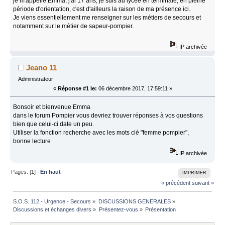
je m'appelle Emma, j'ai 17 ans, je suis au lycée en terminale, en pleine
période d'orientation, c'est d'ailleurs la raison de ma présence ici.
Je viens essentiellement me renseigner sur les métiers de secours et
notamment sur le métier de sapeur-pompier.
IP archivée
Jeano 11
Administrateur
«
Réponse #1 le:
06 décembre 2017, 17:59:11 »
Bonsoir et bienvenue Emma
dans le forum Pompier vous devriez trouver réponses à vos questions
bien que celui-ci date un peu.
Utiliser la fonction recherche avec les mots clé "femme pompier",
bonne lecture
IP archivée
Pages: [
1
]
En haut
IMPRIMER
« précédent
suivant »
S.O.S. 112 - Urgence - Secours
»
DISCUSSIONS GENERALES
»
Discussions et échanges divers
»
Présentez-vous
»
Présentation