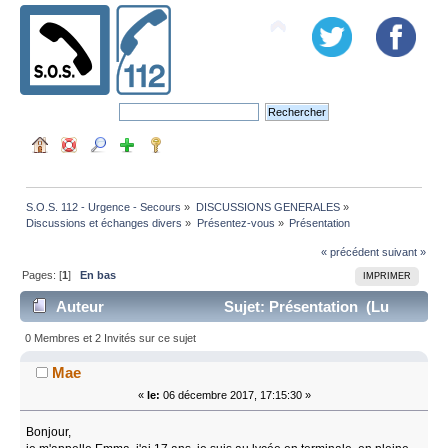
S.O.S. 112 - Urgence - Secours
»
DISCUSSIONS GENERALES
»
Discussions et échanges divers
»
Présentez-vous
»
Présentation
« précédent
suivant »
Pages: [
1
]
En bas
IMPRIMER
Auteur
Sujet: Présentation (Lu
11549 fois)
0 Membres et 2 Invités sur ce sujet
Mae
«
le:
06 décembre 2017, 17:15:30 »
Bonjour,